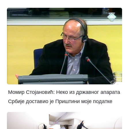
Момир Стојановић: Неко из државног апарата
Србије доставио је Приштини моје податке