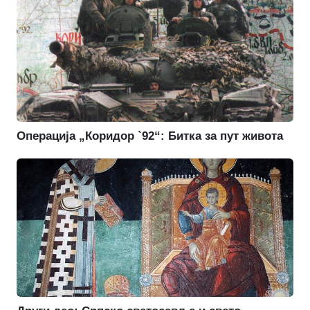
Операција „Коридор `92“: Битка за пут живота