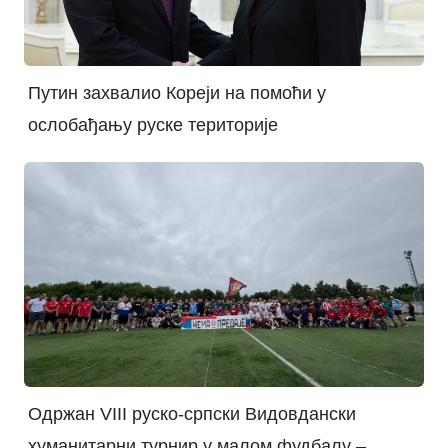
Путин захвалио Кореји на помоћи у
ослобађању руске територије
Одржан VIII руско-српски Видовдански
хуманитарни турнир у малом фудбалу –