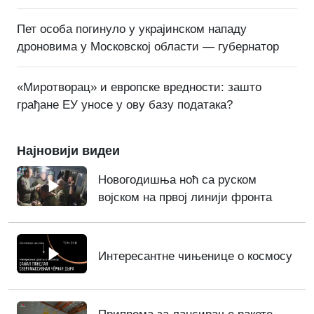
Пет особа погинуло у украјинском нападу
дроновима у Московској области — губернатор
«Миротворац» и европске вредности: зашто
грађане ЕУ уносе у ову базу података?
Најновији видеи
Новогодишња ноћ са руском
војском на првој линији фронта
Интересантне чињенице о космосу