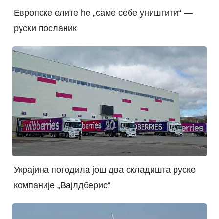
Европске елите ће „саме себе уништити“ —
руски посланик
Украјина погодила још два складишта руске
компаније „Вајлдберис“