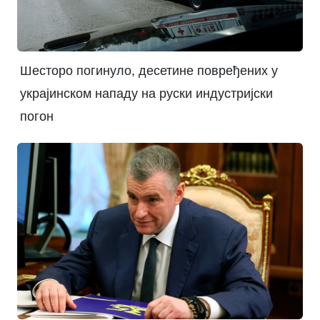
Шесторо погинуло, десетине повређених у
украјинском нападу на руски индустријски
погон