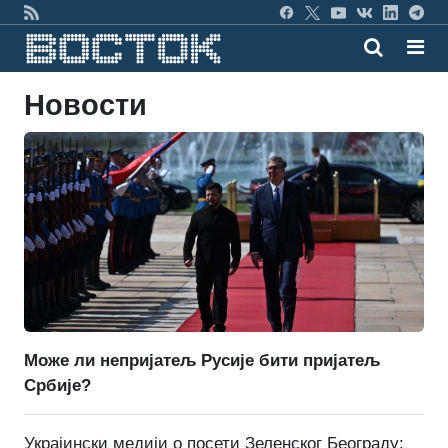
Новости
Може ли непријатељ Русије бити пријатељ
Србије?
Украјински медији о посети Зеленског Београду: