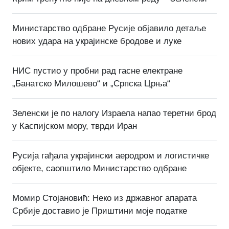
Министарство одбране Русије објавило детаље
нових удара на украјинске бродове и луке
НИС пустио у пробни рад гасне електране
„Банатско Милошево“ и „Српска Црња“
Зеленски је по налогу Израела напао теретни брод
у Каспијском мору, тврди Иран
Русија гађала украјински аеродром и логистичке
објекте, саопштило Министарство одбране
Момир Стојановић: Неко из државног апарата
Србије доставио је Приштини моје податке