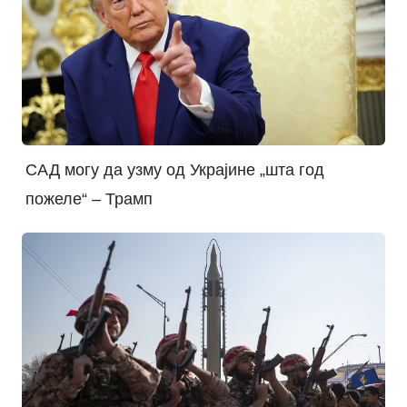
САД могу да узму од Украјине „шта год
пожеле“ – Трамп