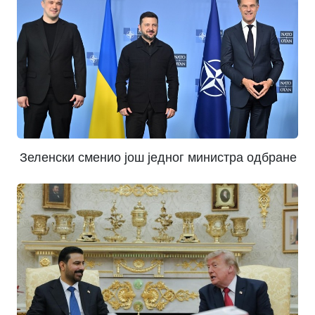
Зеленски сменио још једног министра одбране