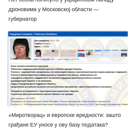
дроновима у Московској области —
губернатор
«Миротворац» и европске вредности: зашто
грађане ЕУ уносе у ову базу података?