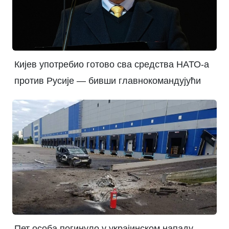
Кијев употребио готово сва средства НАТО-а
против Русије — бивши главнокомандујући
Пет особа погинуло у украјинском нападу