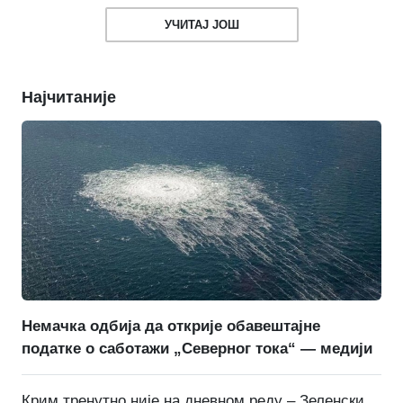
УЧИТАЈ ЈОШ
Најчитаније
Немачка одбија да открије обавештајне
податке о саботажи „Северног тока“ — медији
Крим тренутно није на дневном реду – Зеленски