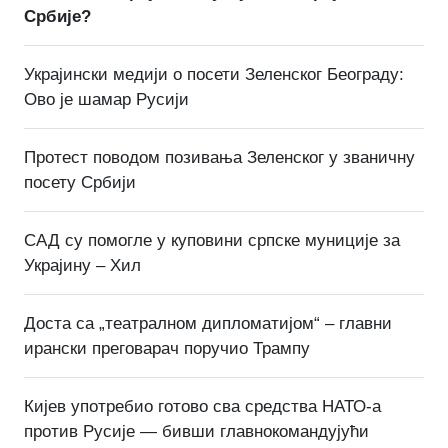
Србије?
Украјински медији о посети Зеленског Београду:
Ово је шамар Русији
Протест поводом позивања Зеленског у званичну
посету Србији
САД су помогле у куповини српске муниције за
Украјину – Хил
Доста са „театралном дипломатијом“ – главни
ирански преговарач поручио Трампу
Кијев употребио готово сва средства НАТО-а
против Русије — бивши главнокомандујући