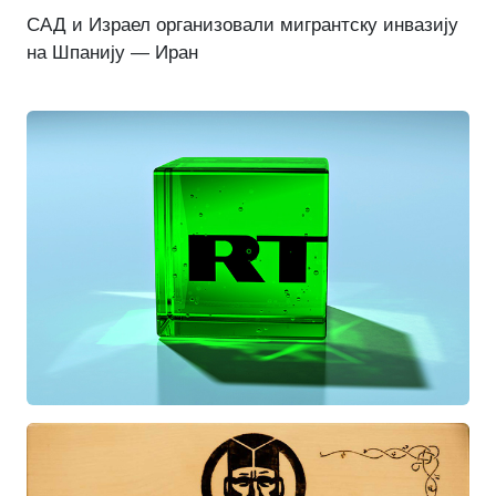
САД и Израел организовали мигрантску инвазију
на Шпанију — Иран