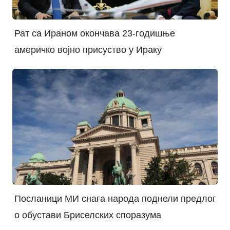
Рат са Ираном окончава 23-годишње
америчко војно присуство у Ираку
Посланици МИ снага народа поднели предлог
о обустави Бриселских споразума