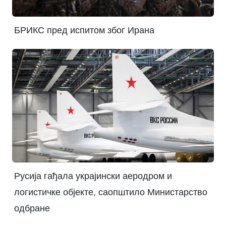
БРИКС пред испитом због Ирана
Русија гађала украјински аеродром и
логистичке објекте, саопштило Министарство
одбране