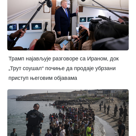
Трамп најављује разговоре са Ираном, док
„Трут соушал“ почиње да продаје убрзани
приступ његовим објавама