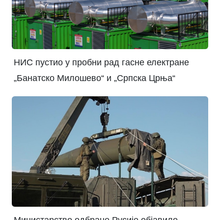
НИС пустио у пробни рад гасне електране
„Банатско Милошево“ и „Српска Црња“