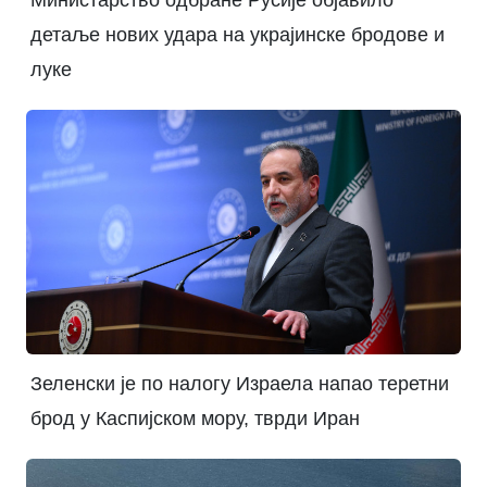
Министарство одбране Русије објавило
детаље нових удара на украјинске бродове и
луке
Зеленски је по налогу Израела напао теретни
брод у Каспијском мору, тврди Иран