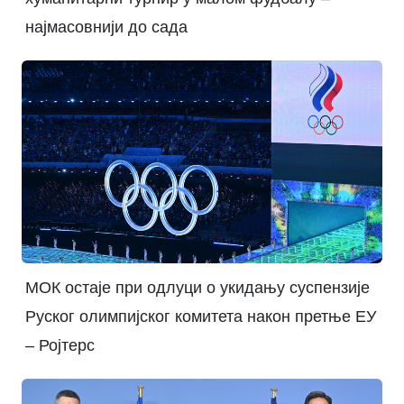
најмасовнији до сада
МОК остаје при одлуци о укидању суспензије
Руског олимпијског комитета након претње ЕУ
– Ројтерс