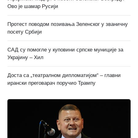
Ово је шамар Русији
Протест поводом позивања Зеленског у званичну
посету Србији
САД су помогле у куповини српске муниције за
Украјину – Хил
Доста са „театралном дипломатијом“ – главни
ирански преговарач поручио Трампу