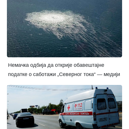
Немачка одбија да открије обавештајне
податке о саботажи „Северног тока“ — медији