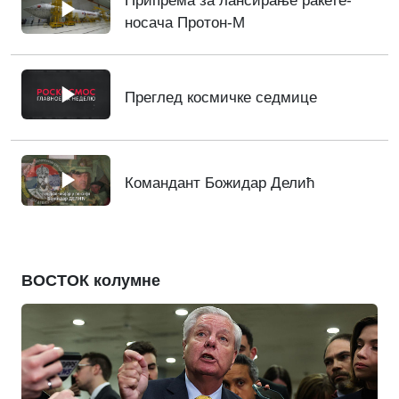
Припрема за лансирање ракете-
носача Протон-М
Преглед космичке седмице
Командант Божидар Делић
ВОСТОК колумне