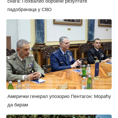
снага: Похвалио борбене резултате
падобранаца у СВО
Амерички генерал упозорио Пентагон: Мораћу
да бирам