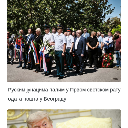
Руским јунацима палим у Првом светском рату
одата пошта у Београду