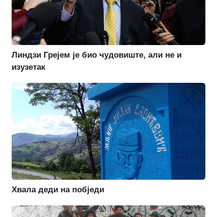
Линдзи Грејем је био чудовиште, али не и
изузетак
Хвала деди на побједи