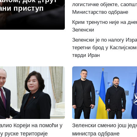
логистичке објекте, саопш
ани приступ
Министарство одбране
Крим тренутно није на дне
Зеленски
Зеленски је по налогу Изр
теретни брод у Каспијском
тврди Иран
алио Кореји на помоћи у
Зеленски сменио још јед
 руске територије
министра одбране