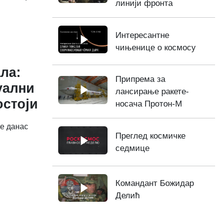
линији фронта
Интересантне
чињенице о космосу
ла:
Припрема за
уални
лансирање ракете-
остоји
носача Протон-М
е данас
Преглед космичке
седмице
Командант Божидар
Делић