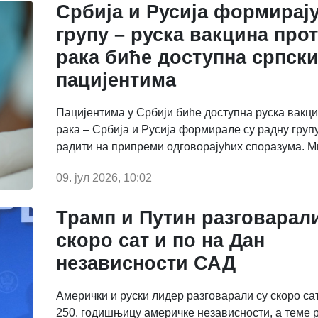
Србија и Русија формирај
групу – руска вакцина про
рака биће доступна српск
пацијентима
Пацијентима у Србији биће доступна руска вакц
рака – Србија и Русија формирале су радну групу
радити на припреми одговорајућих споразума. Ми
09. јул 2026, 10:02
Трамп и Путин разговарал
скоро сат и по на Дан
независности САД
Амерички и руски лидер разговарали су скоро сат
250. годишњицу америчке независности, а теме 