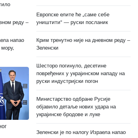
тило
Европске елите ће „саме себе
уништити“ — руски посланик
вном реду –
Крим тренутно није на дневном реду –
аела напао
Зеленски
 мору,
Шесторо погинуло, десетине
повређених у украјинском нападу на
руски индустријски погон
Министарство одбране Русије
објавило детаље нових удара на
украјинске бродове и луке
ног
Зеленски је по налогу Израела напао