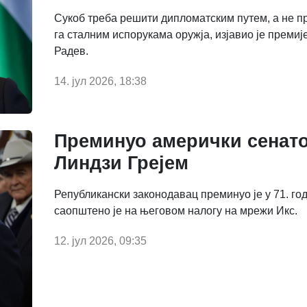
Сукоб треба решити дипломатским путем, а не 
га сталним испорукама оружја, изјавио је преми
Радев.
14. јул 2026, 18:38
Преминуо амерички сенат
Линдзи Грејем
Републикански законодавац преминуо је у 71. го
саопштено је на његовом налогу на мрежи Икс.
12. јул 2026, 09:35