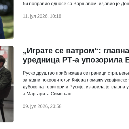
би поправио односе са Варшавом, изјавио је Дон
11. јул 2026, 10:18
„Играте се ватром“: главн
уредница РТ-а упозорила 
Руско друштво приближава се граници стрпљења
западни покровитељи Кијева помажу украјинске 
дубоко на територији Русије, изјавила је главна 
а Маргарита Симоњан
09. јул 2026, 23:58