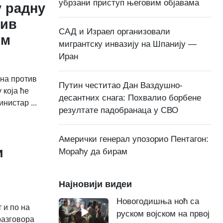
убрзани приступ његовим објавама
у радну
тив
САД и Израел организовали
им
мигрантску инвазију на Шпанију —
Иран
ина против
Путин честитао Дан Ваздушно-
 која ће
десантних снага: Похвалио борбене
нистар ...
резултате падобранаца у СВО
Амерички генерал упозорио Пентагон:
и
Мораћу да бирам
Најновији видеи
Новогодишња ноћ са
 и по на
руском војском на првој
разговора