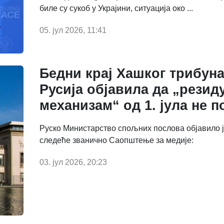
биле су сукоб у Украјини, ситуација око ...
05. јул 2026, 11:41
Бедни крај Хашког трибуна
Русија објавила да „резид
механизам“ од 1. јула не п
Руско Министарство спољних послова објавило ј
следеће званично Саопштење за медије:
03. јул 2026, 20:23