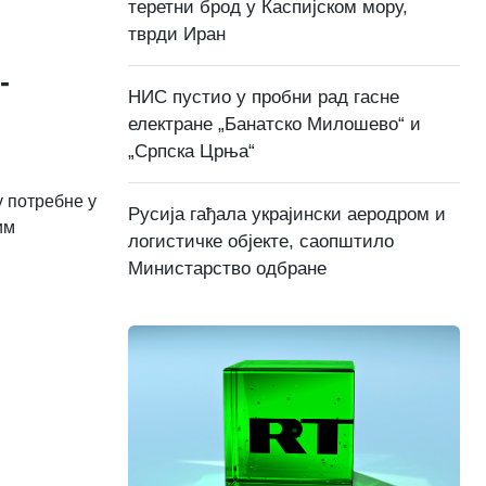
теретни брод у Каспијском мору,
тврди Иран
-
НИС пустио у пробни рад гасне
електране „Банатско Милошево“ и
„Српска Црња“
 потребне у
Русија гађала украјински аеродром и
им
логистичке објекте, саопштило
Министарство одбране