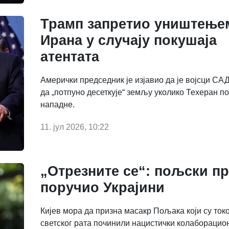
Трамп запретио уништење
Ирана у случају покушаја
атентата
Амерички председник је изјавио да је војсци СА
да „потпуно десеткује“ земљу уколико Техеран по
нападне.
11. јул 2026, 10:22
„Отрезните се“: пољски п
поручио Украјини
Кијев мора да призна масакр Пољака који су ток
светског рата починили нацистички колаборацио