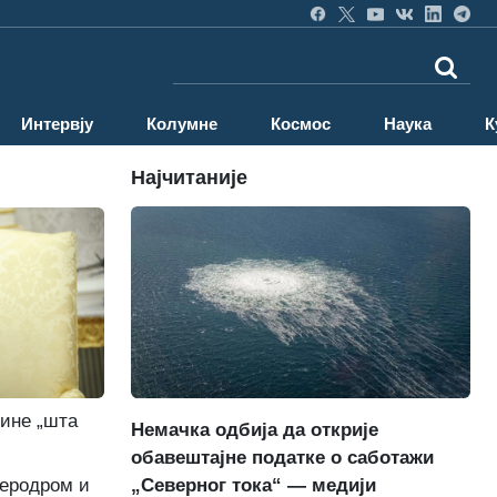
Интервју
Колумне
Космос
Наука
К
Најчитаније
јине „шта
Немачка одбија да открије
обавештајне податке о саботажи
„Северног тока“ — медији
аеродром и