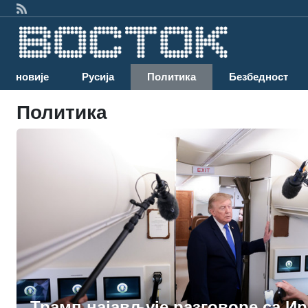
Најновије
Русија
Политика
Безбедност
Политика
Трамп најављује разговоре са Ир