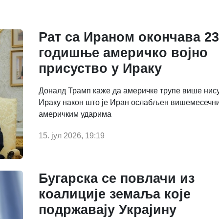
Рат са Ираном окончава 23
годишње америчко војно
присуство у Ираку
Доналд Трамп каже да америчке трупе више нису
Ираку након што је Иран ослабљен вишемесечн
америчким ударима
15. јул 2026, 19:19
Бугарска се повлачи из
коалиције земаља које
подржавају Украјину