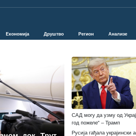
Економија
Друштво
Регион
Анализе
САД могу да узму од Укра
год пожеле“ – Трамп
Русија гађала украјински 
аном, док „Трут