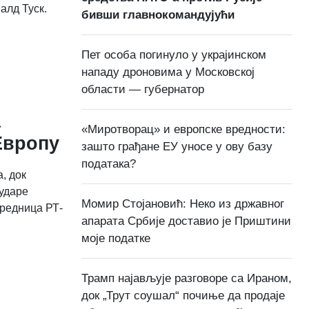
алд Туск.
бивши главнокомандујући
Пет особа погинуло у украјинском
нападу дроновима у Московској
области — губернатор
а
«Миротворац» и европске вредности:
Европу
зашто грађане ЕУ уносе у ову базу
података?
, док
ударе
Момир Стојановић: Неко из државног
уредница РТ-
апарата Србије доставио је Приштини
моје податке
Трамп најављује разговоре са Ираном,
док „Трут соушал“ почиње да продаје