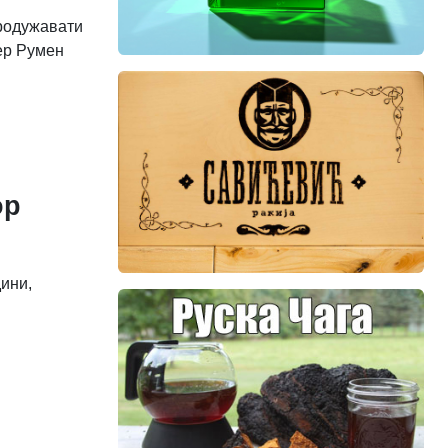
продужавати
јер Румен
ор
дини,