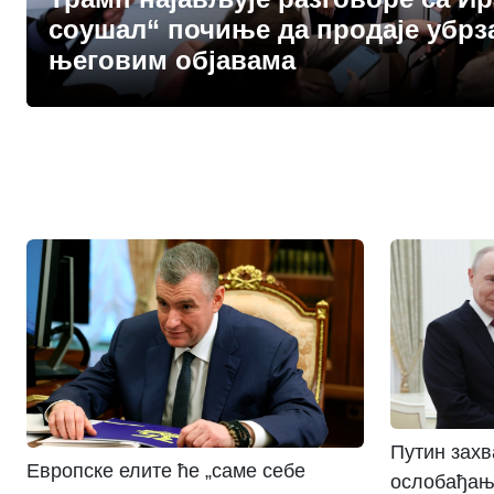
соушал“ почиње да продаје убрз
његовим објавама
Путин захв
Европске елите ће „саме себе
ослобађању