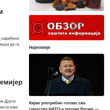
м
Д наређено
куша да га
Најновије
ремијер
ом Другог
Кијев употребио готово сва
нисти како
средства НАТО-а против Русије —