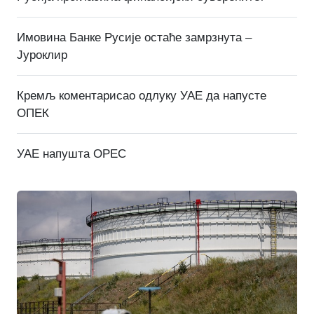
Имовина Банке Русије остаће замрзнута –
Јуроклир
Кремљ коментарисао одлуку УАЕ да напусте
ОПЕК
УАЕ напушта OPEC