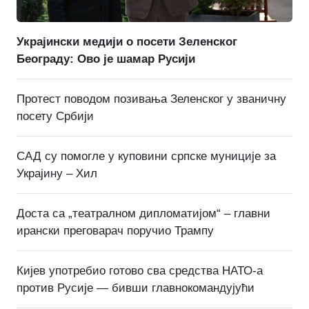
Украјински медији о посети Зеленског
Београду: Ово је шамар Русији
Протест поводом позивања Зеленског у званичну
посету Србији
САД су помогле у куповини српске муниције за
Украјину – Хил
Доста са „театралном дипломатијом“ – главни
ирански преговарач поручио Трампу
Кијев употребио готово сва средства НАТО-а
против Русије — бивши главнокомандујући