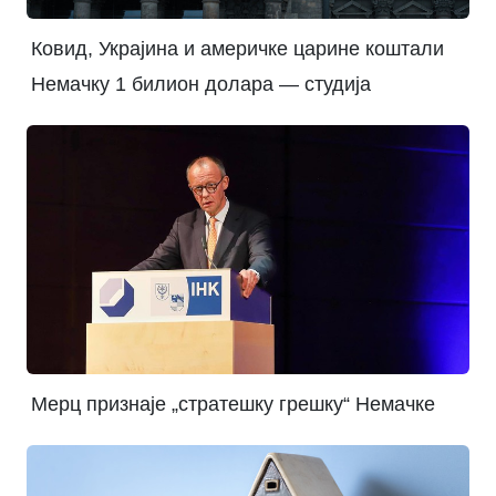
Ковид, Украјина и америчке царине коштали
Немачку 1 билион долара — студија
Мерц признаје „стратешку грешку“ Немачке