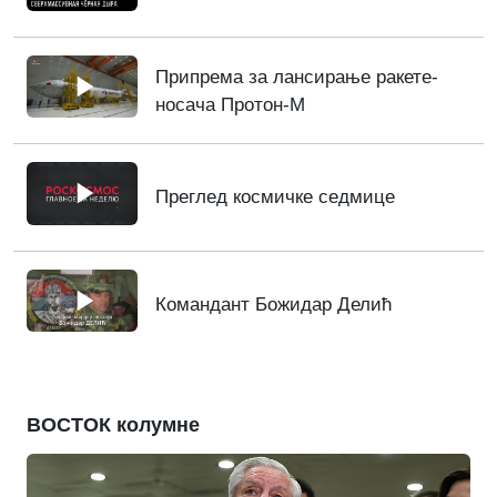
Припрема за лансирање ракете-
носача Протон-М
Преглед космичке седмице
Командант Божидар Делић
ВОСТОК колумне