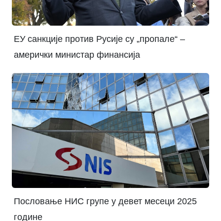
ЕУ санкције против Русије су „пропале“ –
амерички министар финансија
Пословање НИС групе у девет месеци 2025
године