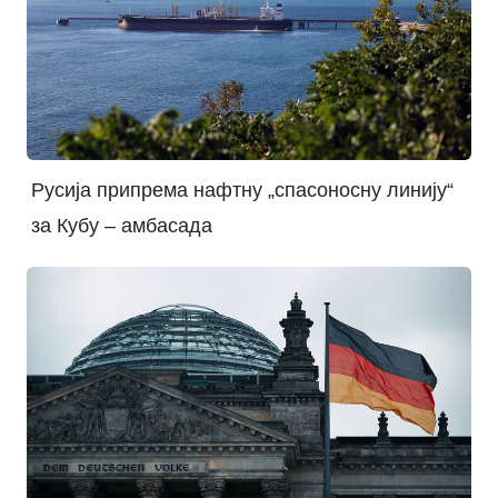
Русија припрема нафтну „спасоносну линију“
за Кубу – амбасада