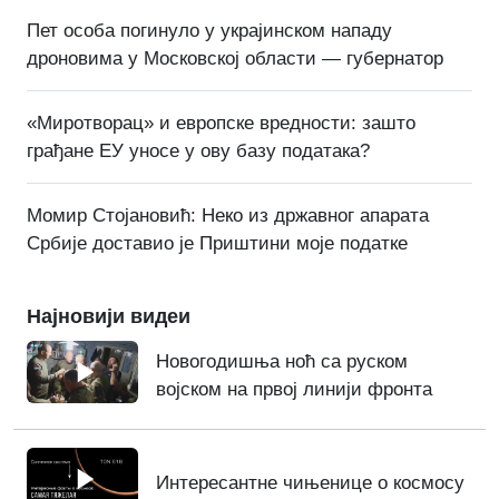
Пет особа погинуло у украјинском нападу
дроновима у Московској области — губернатор
«Миротворац» и европске вредности: зашто
грађане ЕУ уносе у ову базу података?
Момир Стојановић: Неко из државног апарата
Србије доставио је Приштини моје податке
Најновији видеи
Новогодишња ноћ са руском
војском на првој линији фронта
Интересантне чињенице о космосу