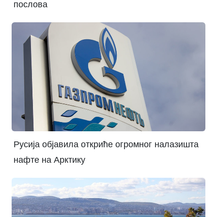
послова
Русија објавила откриће огромног налазишта
нафте на Арктику