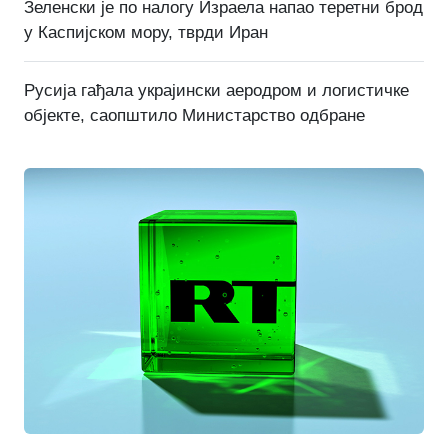
Зеленски је по налогу Израела напао теретни брод
у Каспијском мору, тврди Иран
Русија гађала украјински аеродром и логистичке
објекте, саопштило Министарство одбране