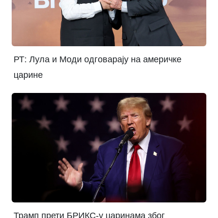
РТ: Лула и Моди одговарају на америчке
царине
Трамп прети БРИКС-у царинама због