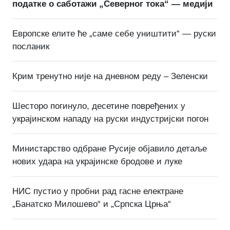
податке о саботажи „Северног тока“ — медији
Европске елите ће „саме себе уништити“ — руски
посланик
Крим тренутно није на дневном реду – Зеленски
Шесторо погинуло, десетине повређених у
украјинском нападу на руски индустријски погон
Министарство одбране Русије објавило детаље
нових удара на украјинске бродове и луке
НИС пустио у пробни рад гасне електране
„Банатско Милошево“ и „Српска Црња“