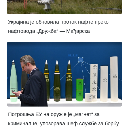
Украјина је обновила проток нафте преко
нафтовода „Дружба“ — Мађарска
Потрошња ЕУ на оружје је „магнет“ за
криминалце, упозорава шеф службе за борбу