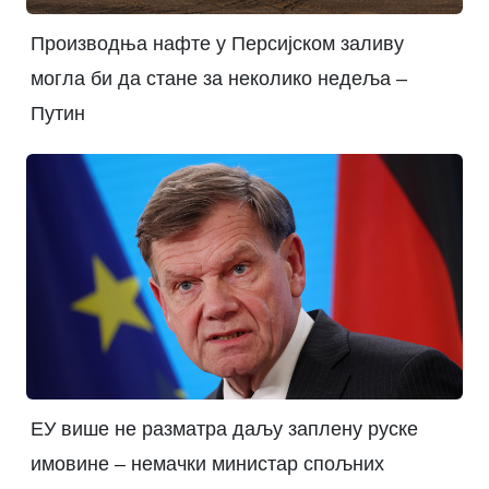
Производња нафте у Персијском заливу
могла би да стане за неколико недеља –
Путин
ЕУ више не разматра даљу заплену руске
имовине – немачки министар спољних