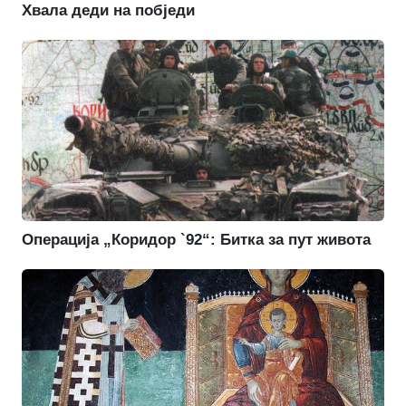
Хвала деди на побједи
Операција „Коридор `92“: Битка за пут живота