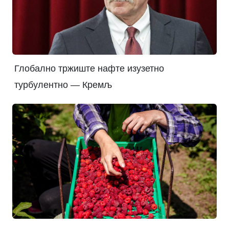
Глобално тржиште нафте изузетно
турбулентно — Кремљ