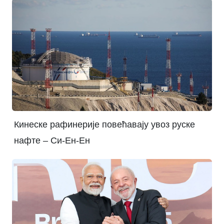
Кинеске рафинерије повећавају увоз руске
нафте – Си-Ен-Ен