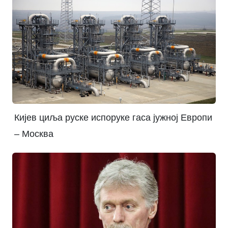
Кијев циља руске испоруке гаса јужној Европи
– Москва