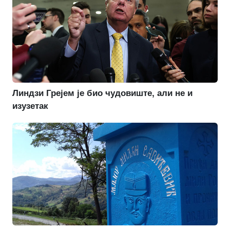
Линдзи Грејем је био чудовиште, али не и
изузетак