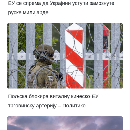
ЕУ се спрема да Украјини уступи замрзнуте
руске милијарде
Пољска блокира виталну кинеско-ЕУ
трговинску артерију – Политико