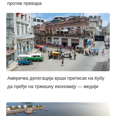
против превара
Америчка делегација врши притисак на Кубу
да пређе на тржишну економију — медији