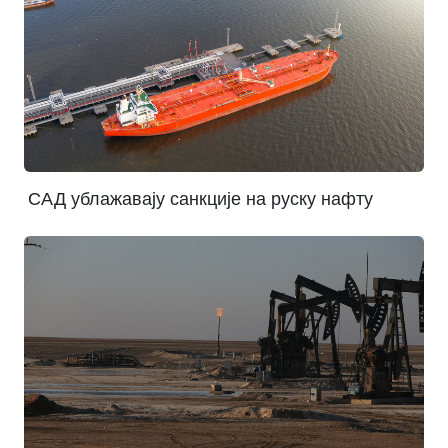
САД ублажавају санкције на руску нафту