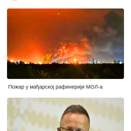
Пожар у мађарској рафинерији МОЛ-а