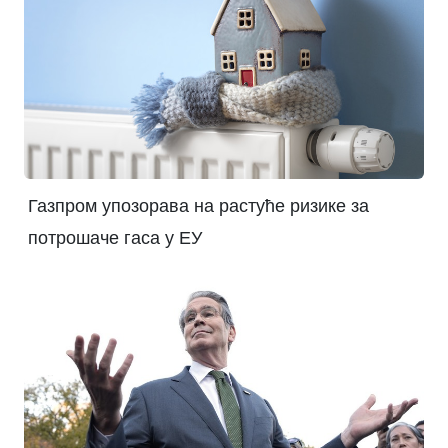
Газпром упозорава на растуће ризике за
потрошаче гаса у ЕУ