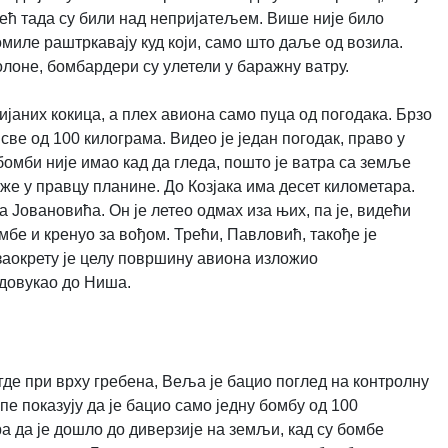
Већ тада су били над непријатељем. Више није било
омиле раштркавају куд који, само што даље од возила.
олоне, бомбардери су улетели у баражну ватру.
ијаних кокица, а плех авиона само пуца од погодака. Брзо
 све од 100 килограма. Видео је један погодак, право у
бомби није имао кад да гледа, пошто је ватра са земље
еже у правцу планине. До Козјака има десет километара.
а Јовановића. Он је летео одмах иза њих, па је, видећи
мбе и кренуо за вођом. Трећи, Павловић, такође је
заокрету је целу површину авиона изложио
 довукао до Ниша.
где при врху гребена, Веља је бацио поглед на контролну
пе показују да је бацио само једну бомбу од 100
ора да је дошло до диверзије на земљи, кад су бомбе