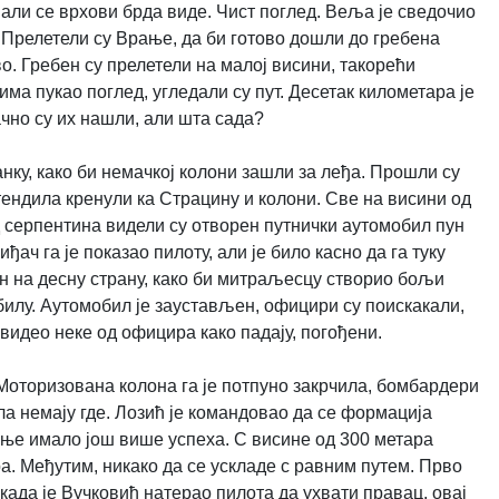
, али се врхови брда виде. Чист поглед. Веља је сведочио
 Прелетели су Врање, да би готово дошли до гребена
. Гребен су прелетели на малој висини, такорећи
ма пукао поглед, угледали су пут. Десетак километара је
ачно су их нашли, али шта сада?
нку, како би немачкој колони зашли за леђа. Прошли су
тендила кренули ка Страцину и колони. Све на висини од
од серпентина видели су отворен путнички аутомобил пун
ч га је показао пилоту, али је било касно да га туку
 на десну страну, како би митраљесцу створио бољи
билу. Аутомобил је заустављен, официри су поискакали,
 видео неке од официра како падају, погођени.
 Моторизована колона га је потпуно закрчила, бомбардери
ла немају где. Лозић је командовао да се формација
вање имало још више успеха. С висине од 300 метара
а. Међутим, никако да се ускладе с равним путем. Прво
а када је Вучковић натерао пилота да ухвати правац, овај