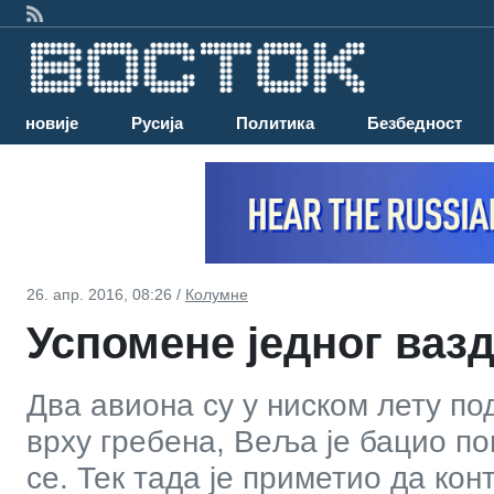
Најновије
Русија
Политика
Безбедност
26. апр. 2016, 08:26 /
Колумне
Успомене једног ваз
Два авиона су у ниском лету по
врху гребена, Веља је бацио по
се. Тек тада је приметио да кон