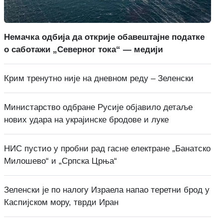
Немачка одбија да открије обавештајне податке
о саботажи „Северног тока“ — медији
Крим тренутно није на дневном реду – Зеленски
Министарство одбране Русије објавило детаље
нових удара на украјинске бродове и луке
НИС пустио у пробни рад гасне електране „Банатско
Милошево“ и „Српска Црња“
Зеленски је по налогу Израела напао теретни брод у
Каспијском мору, тврди Иран