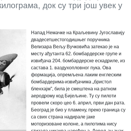
илограма, док су три још увек у
Напад Немачке на Краљевину Југославију
двадесетшестогодишњег поручника
Велизара Вељу Вучковића затекао је на
месту ађутанта 62. бомбардерске групе и
извиђача 204. бомбардерске ескадриле, из
састава 1. ваздухопловног пука. Ова
формација, опремљена лаким енглеским
бомбардерима-извиђачима „бристол
бленхајм”, била је смештена на ратном
аеродрому код Бијељине. Ту су пилоти
провели скоро цео 6. април, први дан рата.
Београд је био у пламену, преко граница су
са свих страна надирале јаке
моторизоване колоне, а пилотима нису
стизала никаква наређења. Довољан знак