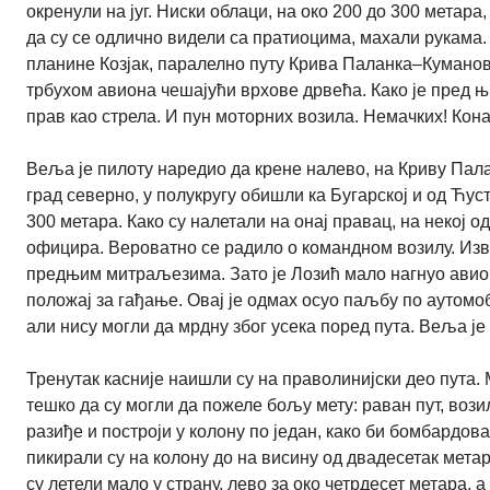
окренули на југ. Ниски облаци, на око 200 до 300 метара
да су се одлично видели са пратиоцима, махали рукама.
планине Козјак, паралелно путу Крива Паланка–Куманово
трбухом авиона чешајући врхове дрвећа. Како је пред њи
прав као стрела. И пун моторних возила. Немачких! Кон
Веља је пилоту наредио да крене налево, на Криву Пала
град северно, у полукругу обишли ка Бугарској и од Ћус
300 метара. Како су налетали на онај правац, на некој 
официра. Вероватно се радило о командном возилу. Извиђа
предњим митраљезима. Зато је Лозић мало нагнуо авион
положај за гађање. Овај је одмах осуо паљбу по аутомо
али нису могли да мрдну због усека поред пута. Веља је
Тренутак касније наишли су на праволинијски део пута.
тешко да су могли да пожеле бољу мету: раван пут, вози
разиђе и построји у колону по један, како би бомбардо
пикирали су на колону до на висину од двадесетак метар
су летели мало у страну, лево за око четрдесет метара, 