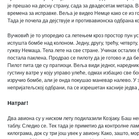
је прешао на десну страну, сада за двадесетак метара. 
времена за исправке. Веља је видео Немце како се из г
Тада је почела да дејствује и противавионска одбрана к
Вучковић је то упоредио са летењем кроз простор пун ус
испушта бомбе над колоном. Једну, другу, трећу, четврту,
гужву Немаца. Тела лете на све стране. Учинак осталих 
постала паклена. Продрао се пилоту да је готово и да б
Пилот пита где су пратиоци. Веља види једног, наредник
густину ватре у коју управо улеће, одмах избацио све бо
изручио бомбе, али је онда покушао маневар налево. У 
непријатељској одбрани, па се изрешетан касније једва
Натраг!
Два авиона су у ниском лету подилазили Козјаку. Баш не
таблу. Следио се. Тек тада је приметио да контролне лам
килограма, док су три још увек у авиону. Како, зашто, м