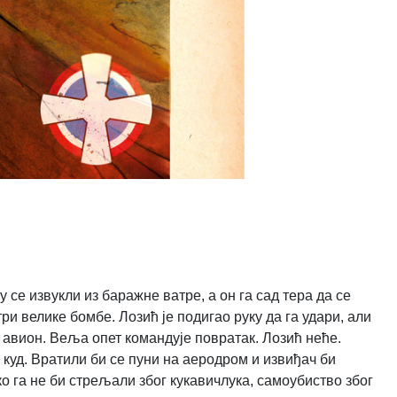
у се извукли из баражне ватре, а он га сад тера да се
три велике бомбе. Лозић је подигао руку да га удари, али
е авион. Веља опет командује повратак. Лозић неће.
о куд. Вратили би се пуни на аеродром и извиђач би
о га не би стрељали због кукавичлука, самоубиство због