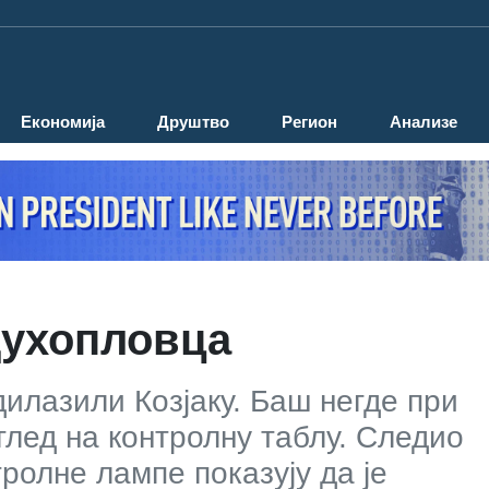
Економија
Друштво
Регион
Анализе
духопловца
дилазили Козјаку. Баш негде при
глед на контролну таблу. Следио
тролне лампе показују да је