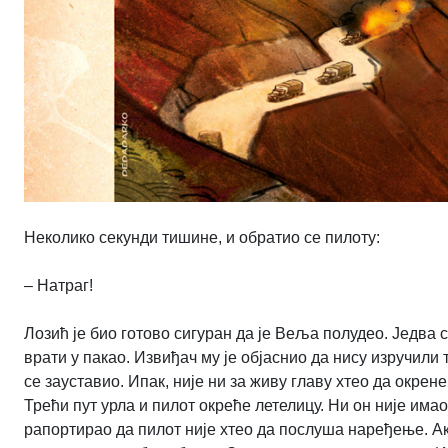
Неколико секунди тишине, и обратио се пилоту:
– Натраг!
Лозић је био готово сигуран да је Веља полудео. Једва с
врати у пакао. Извиђач му је објаснио да нису изручили 
се зауставио. Ипак, није ни за живу главу хтео да окрен
Трећи пут урла и пилот окреће летелицу. Ни он није има
рапортирао да пилот није хтео да послуша наређење. Ак