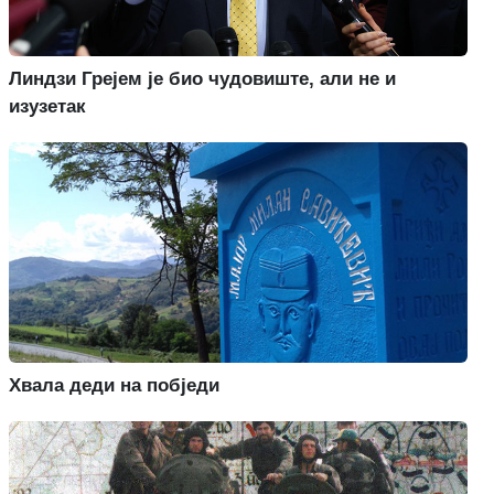
Линдзи Грејем је био чудовиште, али не и
изузетак
Хвала деди на побједи