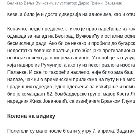
Велизар Веља Вучковић, илустратор: Дарко Гркини, Забавник
везе, а било је и доста диверзија на авионима, као и о
Коначно, негде предвече, стигло је прво наређење из ко
одмазда за напад на Београд. Вучковићу и осталим офиц
бесмислици ради. Ако би се некако и пробили до бугарск
недостатка ловачке пратње, што због јаке противавион
особље почело да припрема авионе. У поноћ је та сулу
која надире из Румуније, а ако ту из неког разлога изос
Паланке. И све то такорећи наслепо, није било ама баш 
налазе, чак ни о временским приликама на путу и на мес
Градишник одредио једно одељење за извиђање и бомба
био је командант 62. бомбардерске групе, мајор Крста Л
наредник Жика Јовановић, са извиђачем Бранком Глумц
Колона на видику
Полетели су мало после 6 сати ујутру 7. априла. Задата