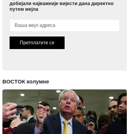
добијали најважније вијести дана директно
путем мејла
Претплатите се
ВОСТОК колумне