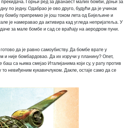
а прекидача. Горњи ред за дванаест малих бомби, доњи за
дну по једну. Одабрао је ово друго, будући да је учинак
рву бомбу припремио је још током лета од Бијељине и
тале је намеравао да активира кад угледа непријатеља. У
идаче за мале бомбе и сад се враћају на аеродром пуни.
 готово да је равно самоубиству. Да бомбе врате у
 и није бомбардовао. Да их изручи у планину? Опет,
е баш са њима смејао Италијанима који су, у рату против
 то невиђеним кукавичлуком. Дакле, остаје само да се