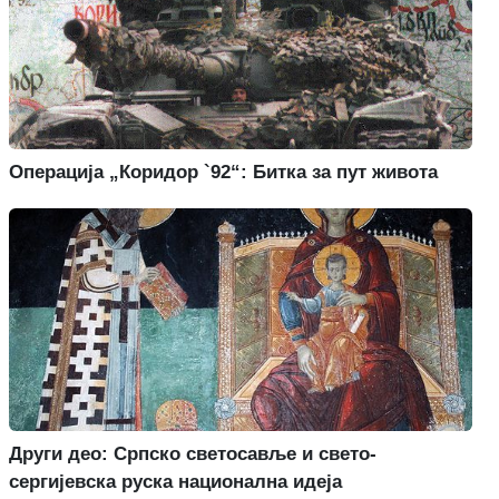
Операција „Коридор `92“: Битка за пут живота
Други део: Српско светосавље и свето-
сергијевска руска национална идеја