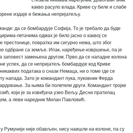
какво расуло влада. Криве су биле и слабе
творене издаје и бежања непријатељу.
манде: да се бомбардује Софија. То је требало да буде
ирима-летачима одмах је било јасно о каквој се
е престонице, повратка им сигурно нема, што због
ске одбране са земље. Ипак, наређење-извршење, па је
да заповест замењена другом. Прво да се нападне колона
тане успех, да се непријатељ бомбардује код Криве
никаквих података о снази Немаца, ни о томе где се
ту напада. Зато је командант пука, пуковник Ферда
рдовање. За њима би полетели други. Командант тројке
озић, који је за извиђача узео Вељу. Десни пратилац
ем, а леви наредник Милан Павловић.
к у Румунији није обављен, нису наишли на колоне, па су