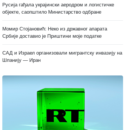
Русија гађала украјински аеродром и логистичке
објекте, саопштило Министарство одбране
Момир Стојановић: Неко из државног апарата
Србије доставио је Приштини моје податке
САД и Израел организовали мигрантску инвазију на
Шпанију — Иран