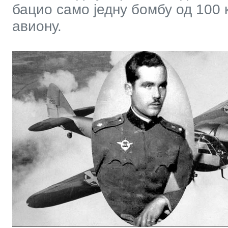
бацио само једну бомбу од 100 к
авиону.