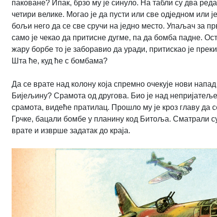
паковане? Ипак, брзо му је синуло. На табли су два ред
четири велике. Могао је да пусти или све одједном или је
бољи него да се све сручи на једно место. Упаљач за п
само је чекао да притисне дугме, па да бомба падне. Ос
жару борбе то је заборавио да уради, притискао је прек
Шта ће, куд ће с бомбама?
Да се врате над колону која спремно очекује нови напад
Бијељину? Срамота од другова. Био је над непријатељем
срамота, видеће пратилац. Прошло му је кроз главу да с
Грчке, бацали бомбе у планину код Битоља. Сматрали су
врате и изврше задатак до краја.