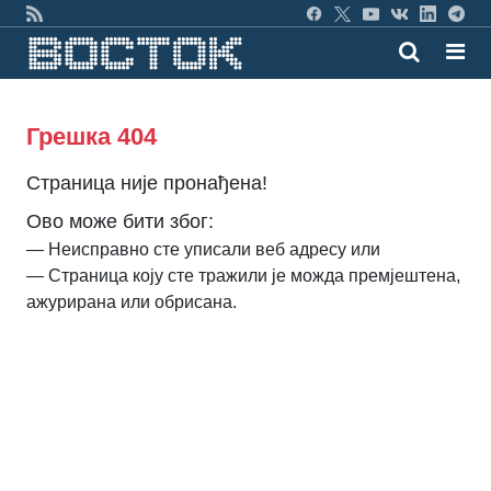
Грешка 404
Страница није пронађена!
Ово може бити због:
— Неисправно сте уписали веб адресу или
— Страница коју сте тражили је можда премјештена,
ажурирана или обрисана.