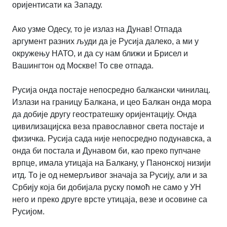
оријентисати ка Западу.
Ако узме Одесу, то је излаз на Дунав! Отпада
аргумент разних људи да је Русија далеко, а ми у
окружењу НАТО, и да су нам ближи и Брисел и
Вашингтон од Москве! То све отпада.
Русија онда постаје непосредно балкански чинилац.
Излази на границу Балкана, и цео Балкан онда мора
да добије другу геостратешку оријентацију. Онда
цивилизацијска веза православног света постаје и
физичка. Русија сада није непосредно подунавска, а
онда би постала и Дунавом би, као преко пупчане
врпце, имала утицаја на Балкану, у Панонској низији
итд. То је од немерљивог значаја за Русију, али и за
Србију која би добијала руску помоћ не само у УН
него и преко друге врсте утицаја, везе и осовине са
Русијом.