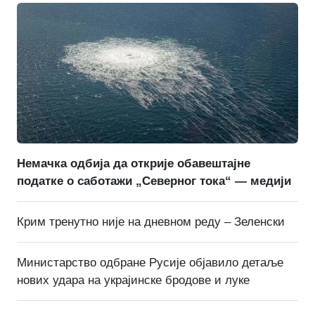
Немачка одбија да открије обавештајне
податке о саботажи „Северног тока“ — медији
Крим тренутно није на дневном реду – Зеленски
Министарство одбране Русије објавило детаље
нових удара на украјинске бродове и луке