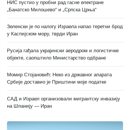
НИС пустио у пробни рад гасне електране
„Банатско Милошево“ и „Српска Црња“
Зеленски је по налогу Израела напао теретни брод
у Каспијском мору, тврди Иран
Русија гађала украјински аеродром и логистичке
објекте, саопштило Министарство одбране
Момир Стојановић: Неко из државног апарата
Србије доставио је Приштини моје податке
САД и Израел организовали мигрантску инвазију
на Шпанију — Иран