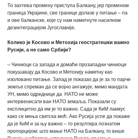
То захтева промену приступа Балкану, јер променом
граница Украјине, све границе долазе у питање – па
и ове балканске, које су нам наметнуте насилном
дезинтеграцијом Југославије.
Колико је Косово и Метохија геостратешки важно
Русији, а не само Србији?
– Чиниоци са запада и домаћи прозападни чиниоци
покушавају да Косово и Метохију наметну као
изоловано питање. Запад је показао да је за то парче
земље спреман да се војно ангажује, мимо мандата
УН, мимо одреднице да НАТО не може
интервенисати ван НАТО земаља. Показали су
експлицитно да им је то важно. Сада је КиМ лакмус
како се мења светска моћ. Ако Русија успе да покаже
да је КиМ и за њу важно – то резултира познатом
пропорцијом: што мање НАТО на Балкану, то више