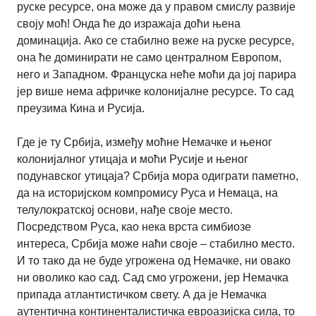
руске ресурсе, она може да у правом смислу развије
своју моћ! Онда ће до изражаја доћи њена
доминација. Ако се стабилно веже на руске ресурсе,
она ће доминирати не само централном Европом,
него и Западном. Француска неће моћи да јој парира
јер више нема афричке колонијалне ресурсе. То сад
преузима Кина и Русија.
Где је ту Србија, између моћне Немачке и њеног
колонијалног утицаја и моћи Русије и њеног
подунавског утицаја? Србија мора одиграти паметно,
да на историјском компромису Руса и Немаца, на
телулократској основи, нађе своје место.
Посредством Руса, као нека врста симбиозе
интереса, Србија може наћи своје – стабилно место.
И то тако да не буде угрожена од Немачке, ни овако
ни оволико као сад. Сад смо угрожени, јер Немачка
припада атлантистичком свету. А да је Немачка
аутентична континенталистичка евроазијска сила, то