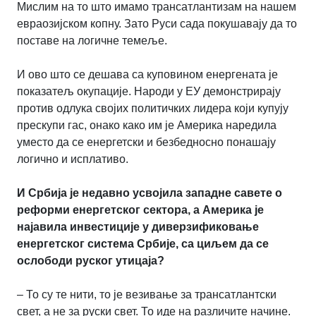
Мислим на то што имамо трансатлантизам на нашем
евраозијском копну. Зато Руси сада покушавају да то
поставе на логичне темеље.
И ово што се дешава са куповином енергената је
показатељ окупације. Народи у ЕУ демонстрирају
против одлука својих политичких лидера који купују
прескупи гас, онако како им је Америка наредила
уместо да се енергетски и безбедносно понашају
логично и исплативо.
И Србија је недавно усвојила западне савете о
реформи енергетског сектора, а Америка је
најавила инвестиције у диверзификовање
енергетског система Србије, са циљем да се
ослободи руског утицаја?
– То су те нити, то је везивање за трансатлантски
свет, а не за руски свет. То иде на различите начине.