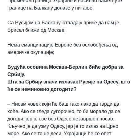
Променом граница Украјине и насилно наметнуте
границе на Балкану долазе у питање;
Са Русијом на Балкану, отпадају приче да нам је
Брисел ближи од Москве;
Нема еманципације Европе без ослобођења од
америчке окупације;
Будућа осовина Москва-Берлин биће добра за
Србију.
Шта за Србију значи излазак Русије на Одесу, што
ће се неминовно догодити?
– Нисам човек који ће баш тако лако да тврди да
хоће. Ако се гледа дугорочно, то би морало да се
догоди, јер је све без Одесе незавршен посао.
Кључно је да узму Одесу, јер је то излаз на Црно
море. Ако се то не деси, Украјинци ће се опет