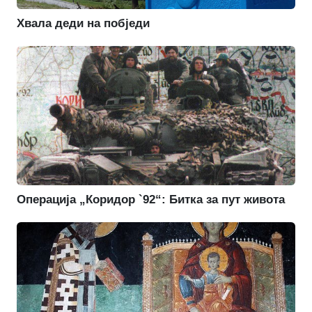
Хвала деди на побједи
Операција „Коридор `92“: Битка за пут живота