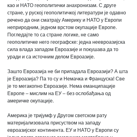
као и НАТО геополитички анахронизам. С друге
стране, у руској геополитичкој литератури је одавно
речено да они сматрају Америку и НАТО у Европи
неприродним, једном врстом окупације Европе.
Погледајте то са стране логике, не само
геополитичке него географске: једна неевроазијска
сила влада западом Евроазије и покушава да то
уради и са источним делом Евроазије.
Зашто Евроазија не би припадала Евроазији? А шта
је Евроазија? Па то су и Немачка и Француска! Све
је то мегакопно Евроазије. Нема еманципације
Европе – мислим на ЕУ – без ослобађања од
америчке окупације.
Америка је тријумф у Другом светском рату
материјализовала присуством на западу
евроазијског континента. ЕУ и НАТО у Европи су