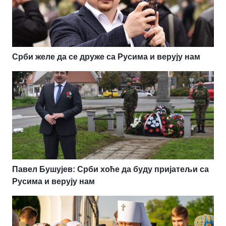
Срби желе да се друже са Русима и верују нам
Павел Бушујев: Срби хоће да буду пријатељи са
Русима и верују нам