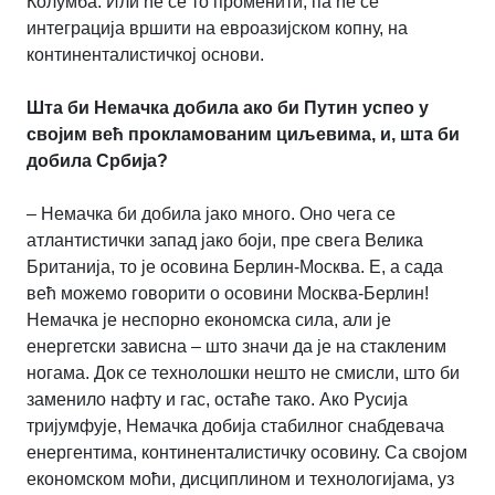
Колумба. Или ће се то променити, па ће се
интеграција вршити на евроазијском копну, на
континенталистичкој основи.
Шта би Немачка добила ако би Путин успео у
својим већ прокламованим циљевима, и, шта би
добила Србија?
– Немачка би добила јако много. Оно чега се
атлантистички запад јако боји, пре свега Велика
Британија, то је осовина Берлин-Москва. Е, а сада
већ можемо говорити о осовини Москва-Берлин!
Немачка је неспорно економска сила, али је
енергетски зависна – што значи да је на стакленим
ногама. Док се технолошки нешто не смисли, што би
заменило нафту и гас, остаће тако. Ако Русија
тријумфује, Немачка добија стабилног снабдевача
енергентима, континенталистичку осовину. Са својом
економском моћи, дисциплином и технологијама, уз