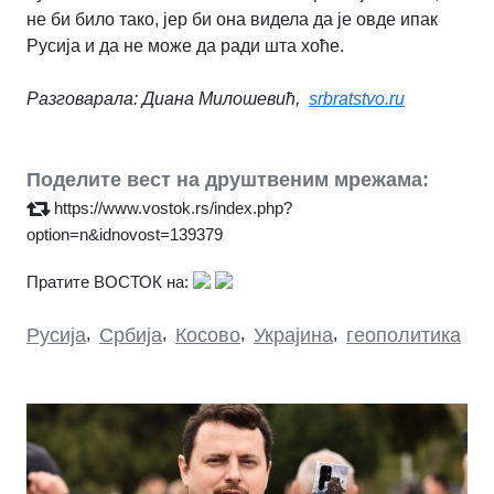
не би било тако, јер би она видела да је овде ипак
Русија и да не може да ради шта хоће.
Разговарала: Диана Милошевић,
srbratstvo.ru
Поделите вест на друштвеним мрежама:
https://www.vostok.rs/index.php?
option=n&idnovost=139379
Пратите ВОСТОК на:
Русија
,
Србија
,
Косово
,
Украјина
,
геополитика