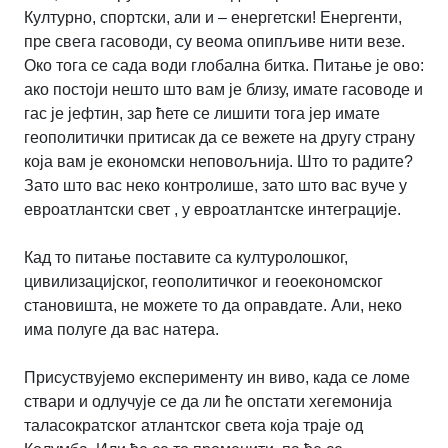
Културно, спортски, али и – енергетски! Енергенти,
пре свега гасоводи, су веома опипљиве нити везе.
Око тога се сада води глобална битка. Питање је ово:
ако постоји нешто што вам је близу, имате гасоводе и
гас је јефтин, зар ћете се лишити тога јер имате
геополитички притисак да се вежете на другу страну
која вам је економски неповољнија. Што то радите?
Зато што вас неко контролише, зато што вас вуче у
евроатлантски свет , у евроатлантске интеграције.
Кад то питање поставите са културолошког,
цивилизацијског, геополитичког и геоекономског
становишта, не можете то да оправдате. Али, неко
има полуге да вас натера.
Присуствујемо експерименту ин виво, када се ломе
ствари и одлучује се да ли ће опстати хегемонија
таласократског атлантског света која траје од