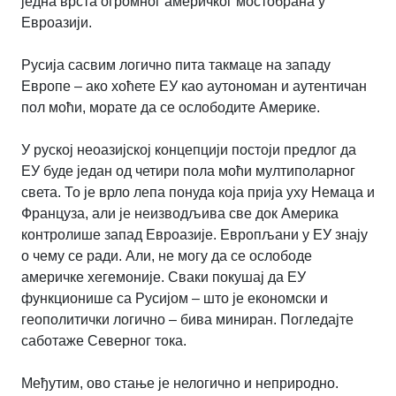
једна врста огромног америчког мостобрана у
Евроазији.
Русија сасвим логично пита такмаце на западу
Европе – ако хоћете ЕУ као аутономан и аутентичан
пол моћи, морате да се ослободите Америке.
У руској неоазијској концепцији постоји предлог да
ЕУ буде један од четири пола моћи мултиполарног
света. То је врло лепа понуда која прија уху Немаца и
Француза, али је неизводљива све док Америка
контролише запад Евроазије. Европљани у ЕУ знају
о чему се ради. Али, не могу да се ослободе
америчке хегемоније. Сваки покушај да ЕУ
функционише са Русијом – што је економски и
геополитички логично – бива миниран. Погледајте
саботаже Северног тока.
Међутим, ово стање је нелогично и неприродно.