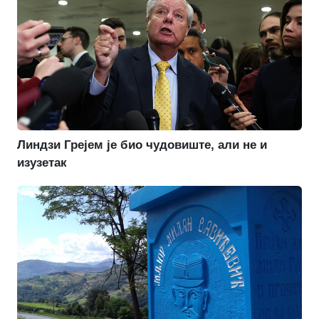
Линдзи Грејем је био чудовиште, али не и
изузетак