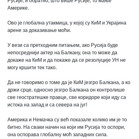
Русије, и обратно, што више Русије, то мање
Америке.
Ово је глобална утакмица, у којој су КиМ и Украјина
арене за доказивање моћи.
У вези са претходним питањем, ако Русија буде
непосреднији актер на Балкану, она то може да
докаже на КиМ и да покаже да се резолуције УН не
могу кршити тек тако.
Да не говоримо о томе да је КиМ језгро Балкана, а ко
држи срце, односно језгро Балкана он контролише
све геостратешке правце, све коридоре који иду са
истока на запад и са севера на југ!
Америка и Немачка су већ показале колико им је то
битно. На сваки начин на који им Русија то оспори,
она оспорава глобалну моћ западних сила.