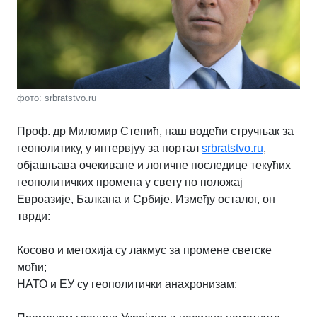
фото: srbratstvo.ru
Проф. др Миломир Степић, наш водећи стручњак за
геополитику, у интервјуу за портал
srbratstvo.ru
,
објашњава очекиване и логичне последице текућих
геополитичких промена у свету по положај
Евроазије, Балкана и Србије. Између осталог, он
тврди:
Косово и метохија су лакмус за промене светске
моћи;
НАТО и ЕУ су геополитички анахронизам;