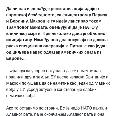
Да ли вас изненађује ревитализација идеје о
европској безбедности, са епицентром у Паризу
и Берлину. Макрон је ту идеју лансирао током
Трамповог мандата, оцењујући да је НАТО у
клиничкој смрти. Пре неколико дана је обновио
иницијативу. Између ова два покушаја се десила
руска специјална операција, а Путин је као један
од циљева навео одлазак америчких снага из
Европе…
– Француска упорно покушава да се наметне као
прва или друга земља ЕУ после изласка Британије и
Макрон покушава да се наметне као један од главних
вођа у ЕУ, усред актуелне констелације слабих
немачких вођа.
Ако то оставимо по страни, ЕУ је чедо НАТО пакта и
Хладног рата, па је окончањем Хладног рата и она,