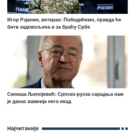
Игор Рзјанин, ветеран: Победићемо, правда ће
бити задовољена и за браћу Србе
Синиша Љепојевић: Српско-руска сарадња нам
је данас важнија него икад
Најчитаније