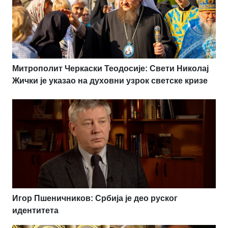
Митрополит Черкаски Теодосије: Свети Николај
Жички је указао на духовни узрок светске кризе
Игор Пшеничников: Србија је део руског
идентитета