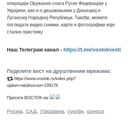
операцији Оружаних снага Руске Федерације у
Украјини, као и о дешавањима у Доњецкој и
Луганској Народној Републици. Такође, можете
погледати видео снимке, карте и фотографије које
стално пристижу.
Наш Телеграм канал -
https://t.me/vostokvesti
Поделите вест на друштвеним мрежама:
https://www.vostok.rs/index.php?
option=n&idnovost=139178
Пратите ВОСТОК на:
Русија
,
САД
,
УЗкрајина
,
сукоби
,
односи