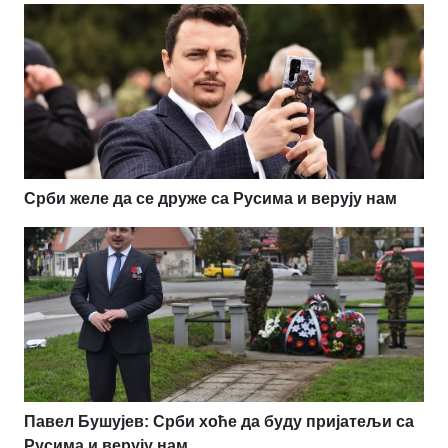
Срби желе да се друже са Русима и верују нам
Павел Бушујев: Срби хоће да буду пријатељи са
Русима и верују нам