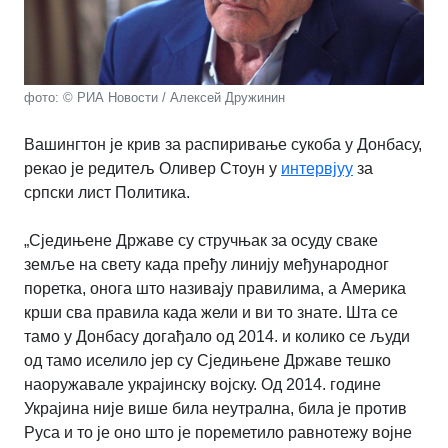
фото: © РИА Новости / Алексей Дружинин
Вашингтон је крив за распиривање сукоба у Донбасу,
рекао је редитељ Оливер Стоун у
интервјуу
за
српски лист Политика.
„Сједињене Државе су стручњак за осуду сваке
земље на свету када пређу линију међународног
поретка, онога што називају правилима, а Америка
крши сва правила када жели и ви то знате.
Шта се
тамо у Донбасу догађало од 2014. и колико се људи
од тамо иселило јер су Сједињене Државе тешко
наоружавале украјинску војску. Од 2014. године
Украјина није више била неутрална, била је против
Руса и то је оно што је пореметило равнотежу војне