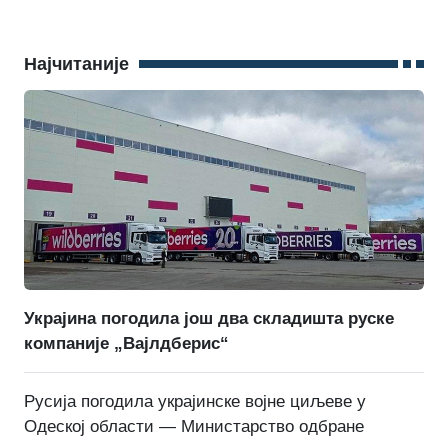
Најчитаније
Украјина погодила још два складишта руске
компаније „Вајлдберис“
Русија погодила украјинске војне циљеве у
Одеској области — Министарство одбране