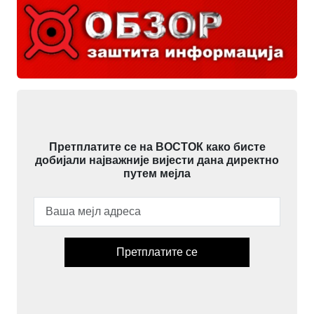
Претплатите се на ВОСТОК како бисте
добијали најважније вијести дана директно
путем мејла
Претплатите се