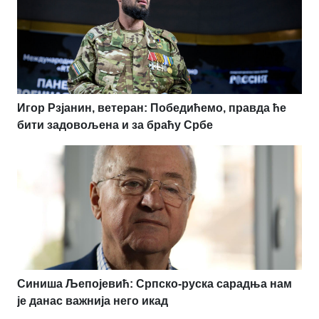
Игор Рзјанин, ветеран: Победићемо, правда ће
бити задовољена и за браћу Србе
Синиша Љепојевић: Српско-руска сарадња нам
је данас важнија него икад