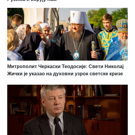
Митрополит Черкаски Теодосије: Свети Николај
Жички је указао на духовни узрок светске кризе