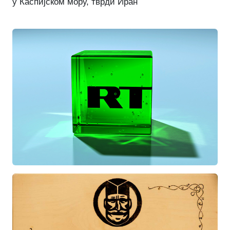
у Каспијском мору, тврди Иран