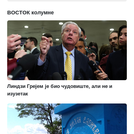
ВОСТОК колумне
Линдзи Грејем је био чудовиште, али не и
изузетак