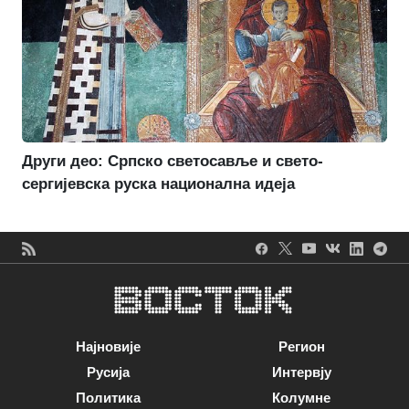
Други део: Српско светосавље и свето-
сергијевска руска национална идеја
Најновије
Регион
Русија
Интервју
Политика
Колумне