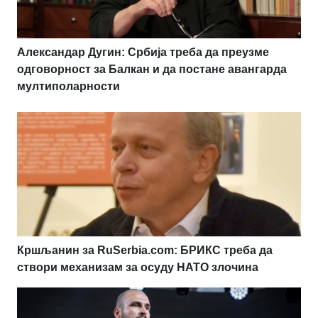
Александар Дугин: Србија треба да преузме
одговорност за Балкан и да постане авангарда
мултиполарности
Кршљанин за RuSerbia.com: БРИКС треба да
створи механизам за осуду НАТО злочина