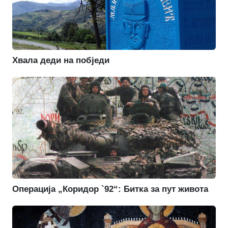
Хвала деди на побједи
Операција „Коридор `92“: Битка за пут живота