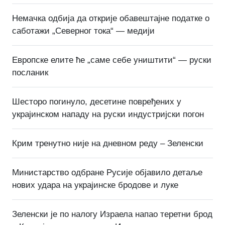
Немачка одбија да открије обавештајне податке о
саботажи „Северног тока“ — медији
Европске елите ће „саме себе уништити“ — руски
посланик
Шесторо погинуло, десетине повређених у
украјинском нападу на руски индустријски погон
Крим тренутно није на дневном реду – Зеленски
Министарство одбране Русије објавило детаље
нових удара на украјинске бродове и луке
Зеленски је по налогу Израела напао теретни брод