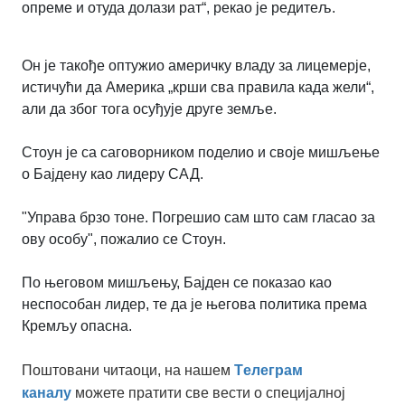
опреме и отуда долази рат
“, рекао је редитељ.
Он је такође оптужио америчку владу за лицемерје,
истичући да Америка „крши сва правила када жели“,
али да због тога осуђује друге земље.
Стоун је са саговорником поделио и своје мишљење
о Бајдену као лидеру САД.
"Управа брзо тоне. Погрешио сам што сам гласао за
ову особу", пожалио се Стоун.
По његовом мишљењу, Бајден се показао као
неспособан лидер, те да је његова политика према
Кремљу опасна.
Поштовани читаоци, на нашем
Tелеграм
каналу
можете пратити све вести о специјалној