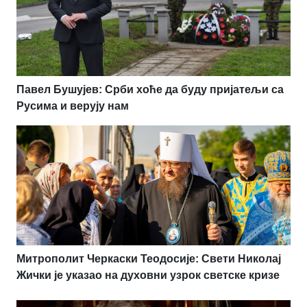
Павел Бушујев: Срби хоће да буду пријатељи са
Русима и верују нам
Митрополит Черкаски Теодосије: Свети Николај
Жички је указао на духовни узрок светске кризе