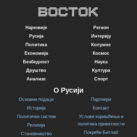
Најновије
Регион
Русија
Интервју
Политика
Колумне
Економија
Космос
Безбедност
Наука
Друштво
Култура
Анализе
Спорт
О Русији
Основни подаци
Партнери
Историја
Контакт
Политички систем
Услови коришћења и
политика приватности
Религија
Покреће Битлаб
Становништво