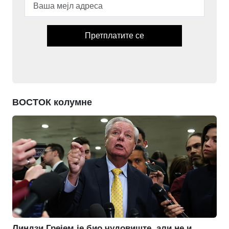
Претплатите се
ВОСТОК колумне
Линдзи Грејем је био чудовиште, али не и