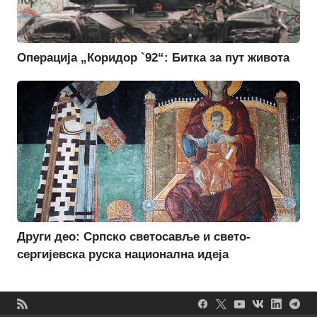
Операција „Коридор `92“: Битка за пут живота
Други део: Српско светосавље и свето-
сергијевска руска национална идеја