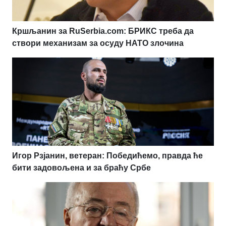
Кршљанин за RuSerbia.com: БРИКС треба да
створи механизам за осуду НАТО злочина
Игор Рзјанин, ветеран: Победићемо, правда ће
бити задовољена и за браћу Србе