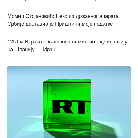
Момир Стојановић: Неко из државног апарата
Србије доставио је Приштини моје податке
САД и Израел организовали мигрантску инвазију
на Шпанију — Иран