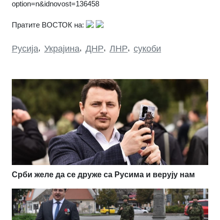
option=n&idnovost=136458
Пратите ВОСТОК на:
Русија
,
Украјина
,
ДНР
,
ЛНР
,
сукоби
Срби желе да се друже са Русима и верују нам