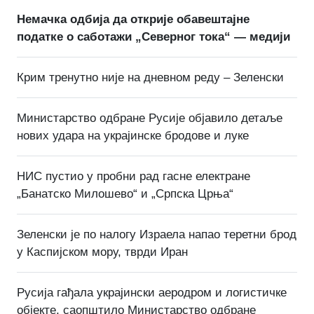
Немачка одбија да открије обавештајне
податке о саботажи „Северног тока“ — медији
Крим тренутно није на дневном реду – Зеленски
Министарство одбране Русије објавило детаље
нових удара на украјинске бродове и луке
НИС пустио у пробни рад гасне електране
„Банатско Милошево“ и „Српска Црња“
Зеленски је по налогу Израела напао теретни брод
у Каспијском мору, тврди Иран
Русија гађала украјински аеродром и логистичке
објекте, саопштило Министарство одбране