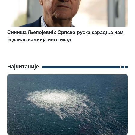
Синиша Љепојевић: Српско-руска сарадња нам
је данас важнија него икад
Најчитаније