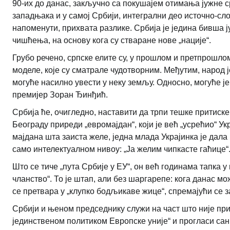
90-их до данас, закључно са покушајем отимања јужне с
западњака и у самој Србији, интегрални део источно-сло
напоменути, прихвата разлике. Србија је једина бивша ју
чишћења, на основу кога су стваране нове „нације“.
Грубо речено, српске елите су, у прошлом и претпрошло
моделе, које су сматрале чудотворним. Међутим, народ 
могуће насилно увести у неку земљу. Односно, могуће је,
премијер Зоран Ђинђић.
Србија ће, очигледно, наставити да трпи тешке притиске
Београду приреди „евромајдан“, који је већ „усрећио“ Укр
мајдана шта заиста желе, једна млада Украјинка је дала 
само интелектуалном нивоу: „Ја желим чипкасте гаћице“
Што се тиче „пута Србије у ЕУ“, он већ годинама тапка у
чланство“. То је штап, али без шаргарепе: кога данас мож
се претвара у „клупко бодљикаве жице“, спремајући се з
Србији и њеном председнику служи на част што није при
јединственом политиком Европске уније“ и прогласи сан