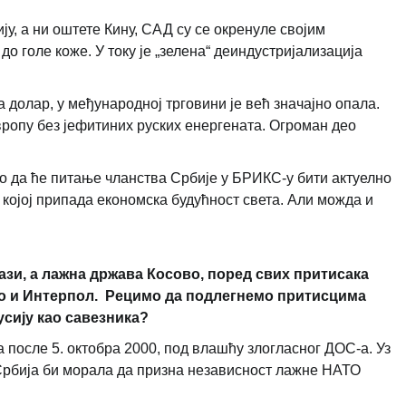
ју, а ни оштете Кину, САД су се окренуле својим
до голе коже. У току је „зелена“ деиндустријализација
долар, у међународној трговини је већ значајно опала.
вропу без јефитиних руских енергената. Огроман део
о да ће питање чланства Србије у БРИКС-у бити актуелно
а којој припада економска будућност света. Али можда и
нази, а лажна држава Косово, поред свих притисака
ко и Интерпол. Рецимо да подлегнемо притисцима
усију као савезника?
а после 5. октобра 2000, под влашћу злогласног ДОС-а. Уз
, Србија би морала да призна независност лажне НАТО