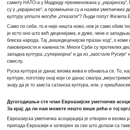
самиту НАТО-а у Мадриду преименована у „украјинску“.
су у „украјинске“, а промењени су и називи уметничких д
културу уопште могуће „отказати“? Људи попут Жезепа Бо
Само по себи, то и није ништа ново, нов је само обим ти
је исто оно што већ деценијама, и дуже, чине и западњац
блиска народа. Тај „вишедеценијски празан ход“, о коме
лаковерности и наивности. Многи Срби су протеклих дец
западна култура „супериорна“ и да из „заостале Русије
смислу.
Руска култура је данас веома жива и обнавља се. То, н
културе, поготову онај који се данас сматра „мејнстримо
знају да је то заиста сатанска култура, или, у хришћанс
Дугогодишњи сте члан Евроазијске уметничке асоци
За крај: да ли нам можете нешто више рећи о тој ор
Евроазијска уметничка асоцијација је отворен и веома р
припада Евроазији и затворен за све што долази са такв