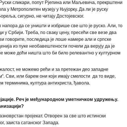
 Руски сликари, попут Рјепина или Маљевича, прекрштени
ела у Метрополитен музеју у Њујорку. Да ли је руску
реља, сигурно, не читају Достојевског.
х напора да се уништи и избрише све што је руско. Али, то
и у Србији. Треба, по сваку цену, пресећи све везе два
 ви говорите, последица је лоше намере али и српске
енија из пуке необавештености почели да верују да је
“ не може доћи ништа што би било релевантно у културном
ажалост, не можемо рећи и за претежан део западне
м“. Сви, или барем они који имају смелости да то виде,
ким терминима, култура антихриста, ђавола.
јације. Реч је међународном уметничком удружењу.
ганизацији?
азноврстан пројекат. Отвoрен за све што истински
ог, заиста сатанског Запада.