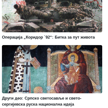
Операција „Коридор `92“: Битка за пут живота
Други део: Српско светосавље и свето-
сергијевска руска национална идеја