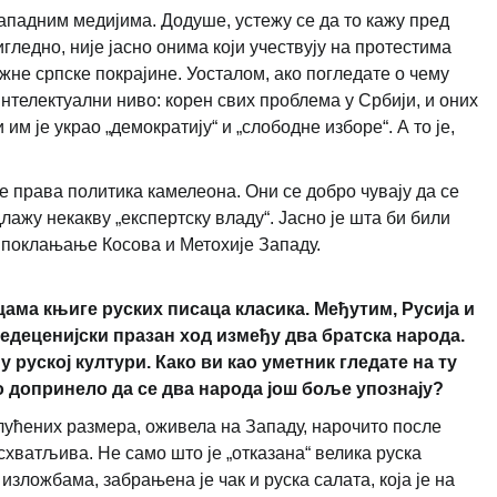
западним медијима. Додуше, устежу се да то кажу пред
гледно, није јасно онима који учествују на протестима
ужне српске покрајине. Уосталом, ако погледате о чему
нтелектуални ниво: корен свих проблема у Србији, и оних
им је украо „демократију“ и „слободне изборе“. А то је,
је права политика камелеона. Они се добро чувају да се
лажу некакву „експертску владу“. Јасно је шта би били
и поклањање Косова и Метохије Западу.
цама књиге руских писаца класика. Међутим, Русија и
шедеценијски празан ход између два братска народа.
 руској култури. Како ви као уметник гледате на ту
допринело да се два народа још боље упознају?
еслућених размера, оживела на Западу, нарочито после
схватљива. Не само што је „отказана“ велика руска
изложбама, забрањена је чак и руска салата, која је на