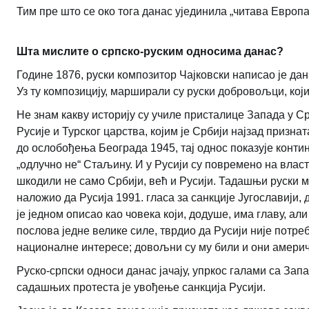
Тим пре што се око тога данас ујединила „читава Европа“.
Шта мислите о српско-руским односима данас?
Године 1876, руски композитор Чајковски написао је дан
Уз ту композицију, марширали су руски добровољци, који
Не знам какву историју су училе присталице Запада у С
Русије и Турског царства, којим је Србији најзад призна
до ослобођења Београда 1945, тај однос показује контин
„одлучно не“ Стаљину. И у Русији су повремено на власт
шкодили не само Србији, већ и Русији. Тадашњи руски м
наложио да Русија 1991. гласа за санкције Југославији,
је једном описао као човека који, додуше, има главу, ал
послова једне велике силе, тврдио да Русији није потр
националне интересе; довољни су му били и они америч
Руско-српски односи данас јачају, упркос галами са За
садашњих протеста је увођење санкција Русији.