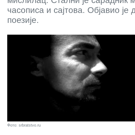
мислилац. Стални је сарадник 
часописа и сајтова. Објавио је 
поезије.
Фото: srbratstvo.ru