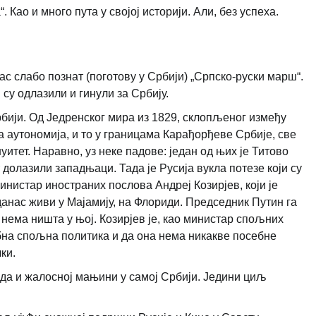
 Као и много пута у својој историји. Али, без успеха.
ас слабо познат (поготову у Србији) „Српско-руски марш“.
 су одлазили и гинули за Србију.
рбији. Од Једренског мира из 1829, склопљеног између
та аутономија, и то у границама Карађорђеве Србије, све
уитет. Наравно, уз неке падове: један од њих је Титово
 долазили западњаци. Тада је Русија вукла потезе који су
инистар иностраних послова Андреј Козирјев, који је
 данас живи у Мајамију, на Флориди. Председник Путин га
и нема ништа у њој. Козирјев је, као министар спољних
ебна спољна политика и да она нема никакве посебне
ки.
пада и жалосној мањини у самој Србији. Једини циљ