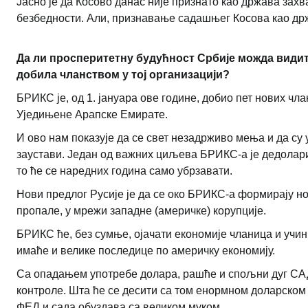
Јасно је да Косово данас није признато као држава зах
безбедности. Али, признавање садашњег Косова као држ
Да ли просперитетну будућност Србије можда вид
добила чланством у тој организацији?
БРИКС је, од 1. јануара ове године, добио пет нових чла
Уједињене Арапске Емирате.
И ово нам показује да се свет незадрживо мења и да су 
заустави. Један од важних циљева БРИКС-а је дедолариза
то ће се наредних година само убрзавати.
Нови предлог Русије је да се око БРИКС-а формирају н
пропале, у мрежи западне (америчке) корупције.
БРИКС ће, без сумње, ојачати економије чланица и учин
имаће и велике последице по америчку економију.
Са опадањем употребе долара, рашће и спољни дуг САД
контроле. Шта ће се десити са том енормном доларском 
ФЕД и сада обуздава са великом муком.