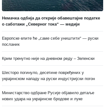
Немачка одбија да открије обавештајне податке
о саботажи „Северног тока“ — медији
Европске елите ће „саме себе уништити“ — руски
посланик
Крим тренутно није на дневном реду – Зеленски
Шесторо погинуло, десетине повређених у
украјинском нападу на руски индустријски погон
Министарство одбране Русије објавило детаље
нових удара на украјинске бродове и луке