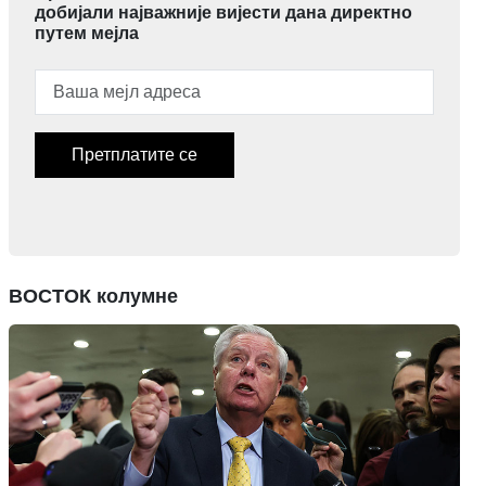
добијали најважније вијести дана директно
путем мејла
Претплатите се
ВОСТОК колумне