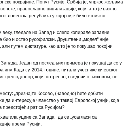
рпске покрајине. Попут Русије, Србија је, упркос жељама
венске, православне цивилизације, који, а то је важно
гословенска република у којој није било етничког
м веку, гледале на Запад и слепо копирале западне
је био и остао русофилски. Друштвени „модел“ није
 али путем диктатуре, као што је то покушао покојни
 Запада. Један од последњих примера је покушај да се у
ајину. Када су, 2014. године, питали учеснике кијевског
искрен одговор, који, потресно, сведочи о њиховом, не
.
 месту: „признајте Косово, (наводно) ћете добити
е да интересује чланство у таквој Европској унији, која
а предстојећи рат са Русијом?
хватила уцене са Запада: да се „усагласи са
кције према Русији.