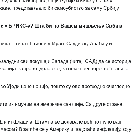
ваљујући снажној подршци Русије и Кине у Савету
аве, представљало би самоубиство за саму Србију.
ите у БРИКС-у? Шта би по Вашем мишљењу Србија
ница: Египат, Етиопију, Иран, Саудијску Арабију и
узалудни сви покушаји Запада (читај: САД) да се историја
ција; заправо, долар се, за неке преспоро, већ гаси, а
ове Уједињене нације, пошто су ове претходне очигледно
ити их имуним на америчке санкције. Са друге стране,
 и инфлација. Штампање долара је већ потпуно ван
масом? Вратиће се у Америку и подстаћи инфлацију, коју