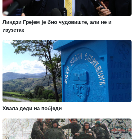
Линдзи Грејем је био чудовиште, али не и
изузетак
Хвала деди на побједи