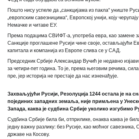
Пошто нису успеле да „санкцијама из пакла“ униште Руси
„европским савезницима“, Европској унији, коју черупају 
Немачке и читаве ЕУ.
Према подацима СВИФТ-а, употреба евра, као замене за 
Санкције проглашене Русији чине своје, остављајући Е
капитала и компанија из Европе слива се у САД.
Председник Србије Александар Вучић је недавно изјави
за четири-пет година. То је, према његовим речима, сил
пре, јер историја не престаје да нас изненађује.
Захваљујући Русији, Резолуција 1244 остала је на с
појединих западних земаља, није примљена у Унес
Запада, каква је судбина Србије уколико изгубимо Р
Судбина Србије била би, отприлике, онаква каква је бил
једну важну разлику: без Русије, као моћног савезника
државе на Косову.