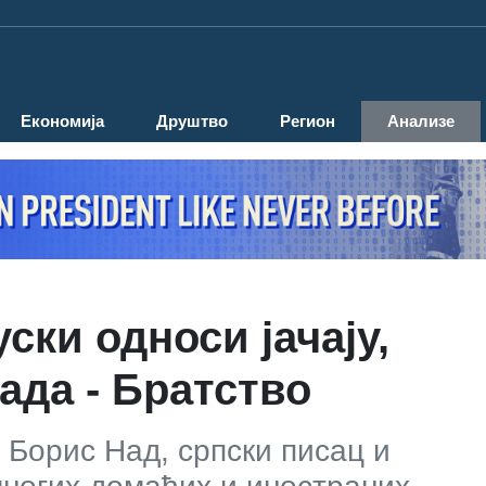
Економија
Друштво
Регион
Анализе
ски односи јачају,
ада - Братство
 Борис Над, српски писац и