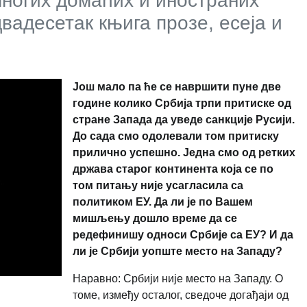
многих домаћих и иностраних
двадесетак књига прозе, есеја и
Још мало па ће се навршити пуне две
године колико Србија трпи притиске од
стране Запада да уведе санкције Русији.
До сада смо одолевали том притиску
прилично успешно. Једна смо од ретких
држава старог континента која се по
том питању није усагласила са
политиком ЕУ. Да ли је по Вашем
мишљењу дошло време да се
редефинишу односи Србије са ЕУ? И да
ли је Србији уопште место на Западу?
Наравно: Србији није место на Западу. О
томе, између осталог, сведоче догађаји од