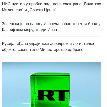
НИС пустио у пробни рад гасне електране „Банатско
Милошево“ и „Српска Црња“
Зеленски је по налогу Израела напао теретни брод у
Каспијском мору, тврди Иран
Русија гађала украјински аеродром и логистичке
објекте, саопштило Министарство одбране