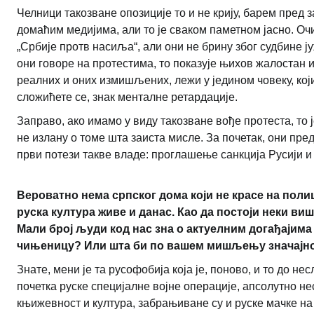
Челници такозване опозиције то и не крију, барем пред 
домаћим медијима, али то је сваком паметном јасно. Очи
„Србије протв насиља“, али они не брину због судбине ј
они говоре на протестима, то показује њихов жалостан и
реалних и оних измишљених, лежи у једином човеку, који 
сложићете се, знак менталне ретардације.
Заправо, ако имамо у виду такозване вође протеста, то 
не излану о томе шта заиста мисле. За почетак, они пред
први потези такве владе: проглашење санкција Русији 
Вероватно нема српског дома који не красе на поли
руска култура живе и данас. Као да постоји неки ви
Мали број људи код нас зна о актуелним догађајима у
чињеницу? Или шта би по вашем мишљењу значајно 
Знате, мени је та русофобија која је, поново, и то до н
почетка руске специјалне војне операције, апсолутно не
књижевност и култура, забрањиване су и руске мачке на 