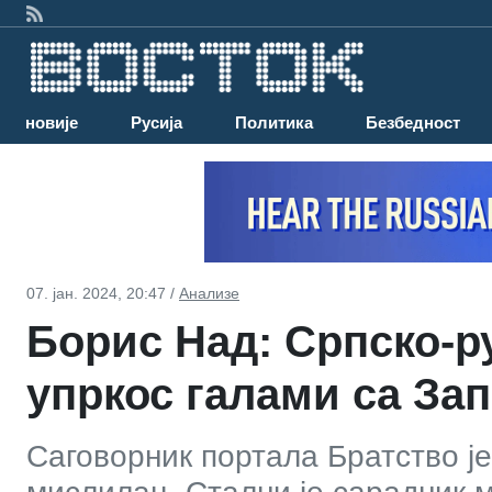
Најновије
Русија
Политика
Безбедност
07. јан. 2024, 20:47 /
Анализе
Борис Над: Српско-ру
упркос галами са Зап
Саговорник портала Братство је