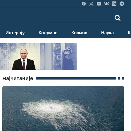
Интервју
Колумне
Космос
Наука
К
Најчитаније