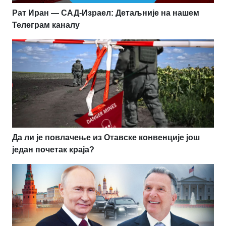
Рат Иран — САД-Израел: Детаљније на нашем
Телеграм каналу
Да ли је повлачење из Отавске конвенције још
један почетак краја?