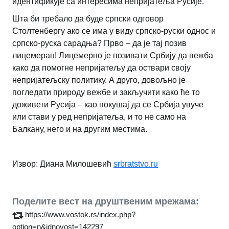
идентификује са интересима непријатеља Русије.
Шта би требало да буде српски одговор
Столтенбергу ако се има у виду српско-руски однос и
српско-руска сарадња? Прво – да је тај позив
лицемеран! Лицемерно је позивати Србију да вежба
како да помогне непријатељу да оствари своју
непријатељску политику. А друго, довољно је
погледати природу вежбе и закључити како ће то
доживети Русија – као покушај да се Србија увуче
или стави у ред непријатеља, и то не само на
Балкану, него и на другим местима.
Извор: Диана Милошевић
srbratstvo.ru
Поделите вест на друштвеним мрежама:
https://www.vostok.rs/index.php?
option=n&idnovost=142297