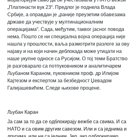
„Платинасти вук 23“. Предлог је поднела Влада
Србије, а оправдан је „раније преузетим обавезама
државе да учествује у мултинационалним
операцијама“. Сада, међутим, таквог јасног повода
нема. Пошто се ни специјална војна операција није
нашла у прошлости, ваља размотрити разлоге за ову
најаву и на који начин деблокада може утицати на
наше укупне односе са Русијом. О тој теми Братство
је разговарало са потпуковником и аналитичарем
Љубаном Караном, пуковником проф. др Илијом
Кајтезом и експертом за безбедност Џевадом
Галијашевићем. Следе њихове процене.
Љубан Каран
Ја сам за то да се одблокирају вежбе са свима. И са
НАТО и са овим другим савезом. Или и са једнима и
другима, или ни са једним. Јер, ако одблокирамо