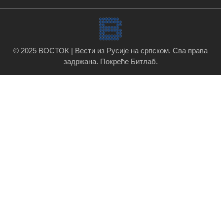
© 2025 ВОСТОК | Вести из Русије на српском. Сва права
задржана.
Покреће Битлаб
.