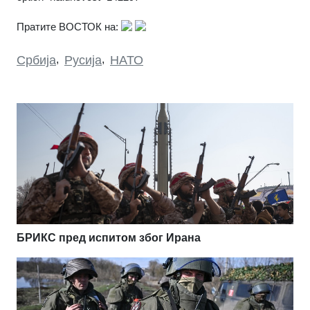
Пратите ВОСТОК на:
Србија
,
Русија
,
НАТО
БРИКС пред испитом због Ирана