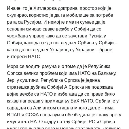
Иначе, то је Хитлерова доктрина: простор који је
окупирао, користио је да га мобилише за потребе
рата са Русијом. И немојте имати сумње да је
основни смисао сваке вежбе у Србији да се
увежбава управо како да се заустави Русија у
Србији, како да се до последњег Србина у Србији –
као и до последњег Украјинца у Украјини – бране
интереси НАТО.
Мора се водити рачуна и о томе да је Република
Српска велики проблем који има НАТО на Балкану.
Јер, у суштини, Република Српска је једина
стратешка дубина Србије! А Српска не подржава
војне вежбе са НАТО и избегава да се прави било
какав напредак у примицању БиХ НАТО. Србија је у
сарадњи са Алијансом отишла много даље – има
ИПАП и СОФА споразум и обезбедила је сваку врсту
имунитета НАТО кадру на тлу Србије. РС и Србија
имају специјалне везе и морају сарађивати. Додик је