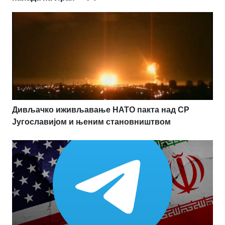
Дивљачко иживљавање НАТО пакта над СР
Југославијом и њеним становништвом