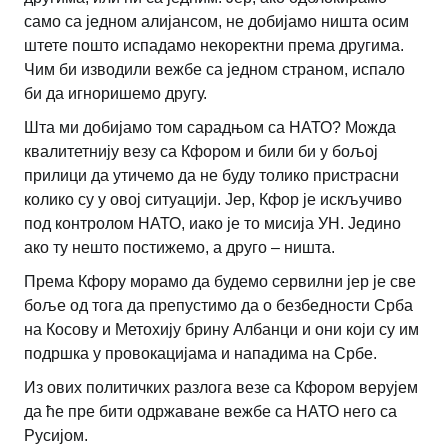
само са једном алијансом, не добијамо ништа осим
штете пошто испадамо некоректни према другима.
Чим би изводили вежбе са једном страном, испало
би да игноришемо другу.
Шта ми добијамо том сарадњом са НАТО? Можда
квалитетнију везу са Кфором и били би у бољој
прилици да утичемо да не буду толико пристрасни
колико су у овој ситуацији. Јер, Кфор је искључиво
под контролом НАТО, иако је то мисија УН. Једино
ако ту нешто постижемо, а друго – ништа.
Према Кфору морамо да будемо сервилни јер је све
боље од тога да препустимо да о безбедности Срба
на Косову и Метохију брину Албанци и они који су им
подршка у провокацијама и нападима на Србе.
Из ових политичких разлога везе са Кфором верујем
да ће пре бити одржаване вежбе са НАТО него са
Русијом.