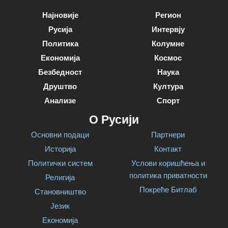
Најновије
Регион
Русија
Интервју
Политика
Колумне
Економија
Космос
Безбедност
Наука
Друштво
Култура
Анализе
Спорт
О Русији
Основни подаци
Партнери
Историја
Контакт
Политички систем
Услови коришћења и
политика приватности
Религија
Покреће Битлаб
Становништво
Језик
Економија