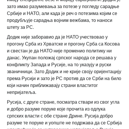
зато имао разумевања за потезе у погледу сарадње
Србије и НАТО, али када је реч о потезима којим се
продубљује сарадња војним вежбама, то наноси
штету за РС.
Додик није заборавио да је НАТО учествовао у
прогону Срба из Хрватске и прогону Срба са Косова
и свестан је да НАТО није променио политику ни
данас. Укупан положај српског народа се решава у
конфликту Запада и Русије, на то указују и руски
званичници. Зато Додик и не крије своју оријентацију
према Русији и зато је РС против да се Срби на било
који начин приближавају страни властитог
непријатеља.
Русија, с друге стране, посматра ствари из свог угла
и добро разуме поруке које прочита из одлука
српских власти с обе стране Дрине. Русија добро
разуме те поруке и уопште не подржава да се Србија