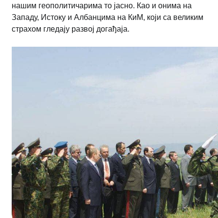
нашим геополитичарима то јасно. Као и онима на
Западу, Истоку и Албанцима на КиМ, који са великим
страхом гледају развој догађаја.