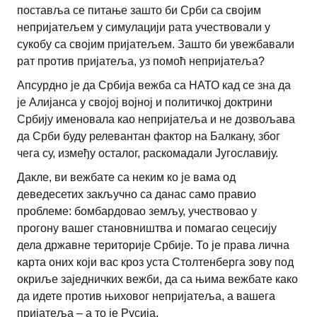
поставља се питање зашто би Срби са својим
непријатељем у симулацији рата учествовали у
сукобу са својим пријатељем. Зашто би увежбавали
рат против пријатеља, уз помоћ непријатеља?
Апсурдно је да Србија вежба са НАТО кад се зна да
је Алијанса у својој војној и политичкој доктрини
Србију именовала као непријатеља и не дозвољава
да Срби буду релевантан фактор на Балкану, због
чега су, између осталог, раскомадали Југославију.
Дакле, ви вежбате са неким ко је вама од
деведесетих закључно са данас само правио
проблеме: бомбардовао земљу, учествовао у
прогону вашег становништва и помагао сецесију
дела државне територије Србије. То је права лична
карта оних који вас кроз уста Столтенберга зову под
окриље заједничких вежби, да са њима вежбате како
да идете против њиховог непријатеља, а вашега
пријатеља – а то је Русија.