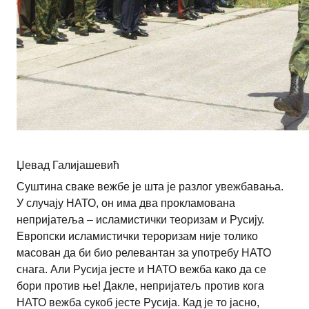
Џевад Галијашевић
Суштина сваке вежбе је шта је разлог увежбавања.
У случају НАТО, он има два прокламована
непријатеља – исламистички теоризам и Русију.
Европски исламистички тероризам није толико
масован да би био релевантан за употребу НАТО
снага. Али Русија јесте и НАТО вежба како да се
бори против ње! Дакле, непријатељ против кога
НАТО вежба сукоб јесте Русија. Кад је то јасно,