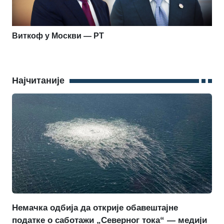
Виткоф у Москви — РТ
Најчитаније
Немачка одбија да открије обавештајне
податке о саботажи „Северног тока“ — медији