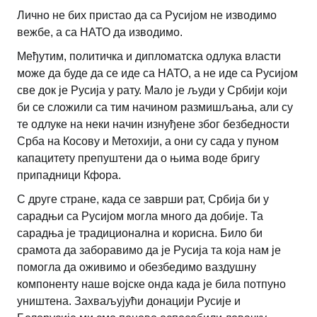
Лично не бих пристао да са Русијом не изводимо
вежбе, а са НАТО да изводимо.
Међутим, политичка и дипломатска одлука власти
може да буде да се иде са НАТО, а не иде са Русијом
све док је Русија у рату. Мало је људи у Србији који
би се сложили са тим начином размишљања, али су
те одлуке на неки начин изнуђене због безбедности
Срба на Косову и Метохији, а они су сада у пуном
капацитету препуштени да о њима воде бригу
припадници Кфора.
С друге стране, када се заврши рат, Србија би у
сарадњи са Русијом могла много да добије. Та
сарадња је традиционална и корисна. Било би
срамота да заборавимо да је Русија та која нам је
помогла да оживимо и обезбедимо ваздушну
компоненту наше војске онда када је била потпуно
уништена. Захваљујући донацији Русије и