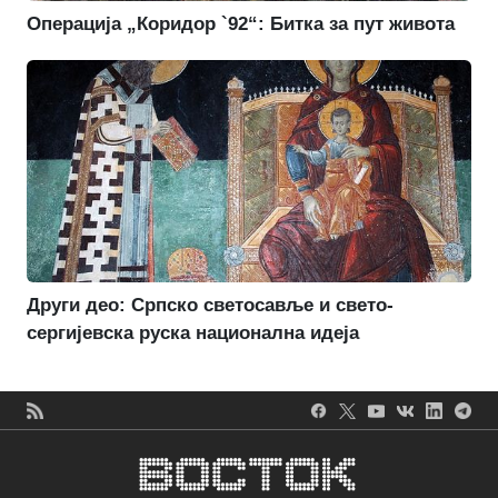
Операција „Коридор `92“: Битка за пут живота
Други део: Српско светосавље и свето-
сергијевска руска национална идеја