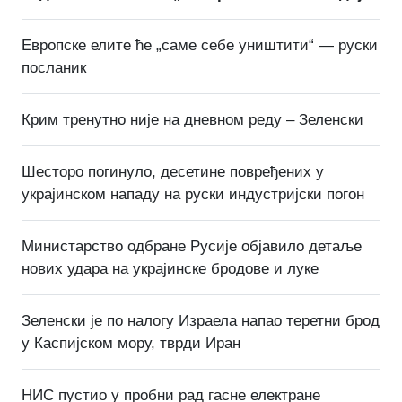
Европске елите ће „саме себе уништити“ — руски
посланик
Крим тренутно није на дневном реду – Зеленски
Шесторо погинуло, десетине повређених у
украјинском нападу на руски индустријски погон
Министарство одбране Русије објавило детаље
нових удара на украјинске бродове и луке
Зеленски је по налогу Израела напао теретни брод
у Каспијском мору, тврди Иран
НИС пустио у пробни рад гасне електране