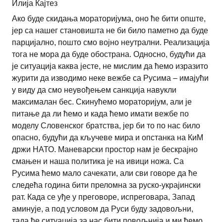
Илија Кајтез
Ако буде скидања мораторијума, оно ће бити опште,
јер са нашег становишта не би било паметно да буде
парцијално, пошто смо војно неутрални. Реализација
тога не мора да буде обострана. Односно, будући да
је ситуација каква јесте, не мислим да ћемо изразито
журити да изводимо неке вежбе са Русима – имајући
у виду да смо неувођењем санкција навукли
максималан бес. Скинућемо мораторијум, али је
питање да ли ћемо и када ћемо имати вежбе по
моделу Словенског братства, јер би то по нас било
опасно, будући да кључеве мира и опстанка на КиМ
држи НАТО. Маневарски простор нам је бескрајно
смањен и наша политика је на ивици ножа. Са
Русима ћемо мало сачекати, али сви говоре да ће
следећа година бити преломна за руско-украјински
рат. Када се уђе у преговоре, испреговара, Запад
аминује, а под условом да Руси буду задовољни,
тада ће ситуација за нас бити повољнија и ми ћемо