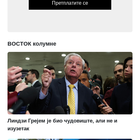
Претплатите се
ВОСТОК колумне
Линдзи Грејем је био чудовиште, али не и
изузетак