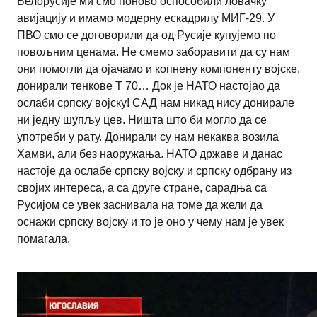
Белорусије ми смо поново оспособили ловачку
авијацију и имамо модерну ескадрилу МИГ-29. У
ПВО смо се договорили да од Русије купујемо по
повољним ценама. Не смемо заборавити да су нам
они помогли да ојачамо и копнену компоненту војске,
донирали тенкове Т 70… Док је НАТО настојао да
ослаби српску војску! САД нам никад нису донирале
ни једну шупљу цев. Ништа што би могло да се
употреби у рату. Донирали су нам некаква возила
Хамви, али без наоружања. НАТО државе и данас
настоје да ослабе српску војску и српску одбрану из
својих интереса, а са друге стране, сарадња са
Русијом се увек заснивала на томе да жели да
оснажи српску војску и то је оно у чему нам је увек
помагала.