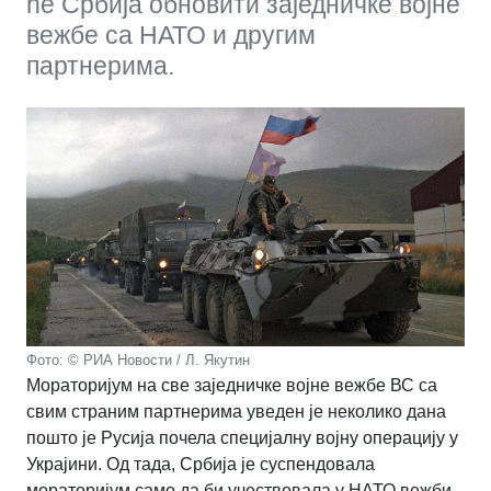
ће Србија обновити заједничке војне
вежбe са НАТО и другим
партнерима.
Фото: © РИА Новости / Л. Якутин
Мораторијум на све заједничке војне вежбе ВС са
свим страним партнерима уведен је неколико дана
пошто је Русија почела специјалну војну операцију у
Украјини. Од тада, Србија је суспендовала
мораторијум само да би учествовала у НАТО вежби