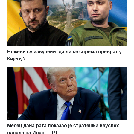
Ножеви су извучени: да ли се спрема преврат у
Кијеву?
Месец дана рата показао је стратешки неуспех
напада на Иран — РТ