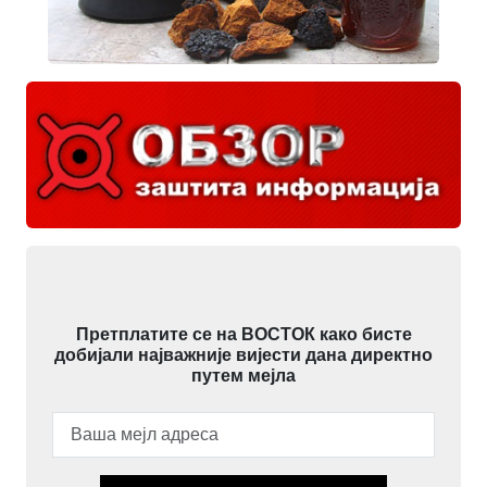
Претплатите се на ВОСТОК како бисте
добијали најважније вијести дана директно
путем мејла