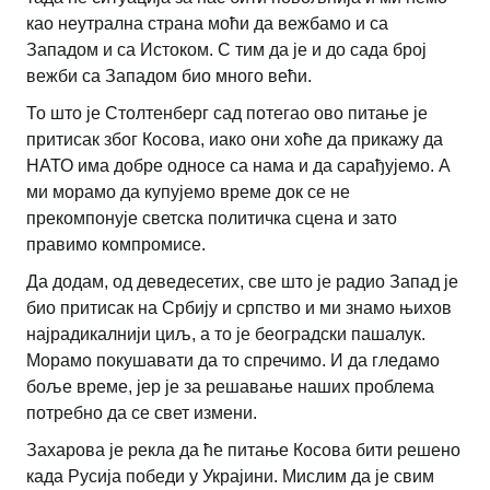
као неутрална страна моћи да вежбамо и са
Западом и са Истоком. С тим да је и до сада број
вежби са Западом био много већи.
То што је Столтенберг сад потегао ово питање је
притисак због Косова, иако они хоће да прикажу да
НАТО има добре односе са нама и да сарађујемо. А
ми морамо да купујемо време док се не
прекомпонује светска политичка сцена и зато
правимо компромисе.
Да додам, од деведесетих, све што је радио Запад је
био притисак на Србију и српство и ми знамо њихов
најрадикалнији циљ, а то је београдски пашалук.
Морамо покушавати да то спречимо. И да гледамо
боље време, јер је за решавање наших проблема
потребно да се свет измени.
Захарова је рекла да ће питање Косова бити решено
када Русија победи у Украјини. Мислим да је свим