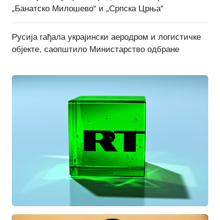
„Банатско Милошево“ и „Српска Црња“
Русија гађала украјински аеродром и логистичке
објекте, саопштило Министарство одбране