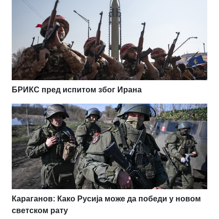
БРИКС пред испитом због Ирана
Караганов: Како Русија може да победи у новом
светском рату