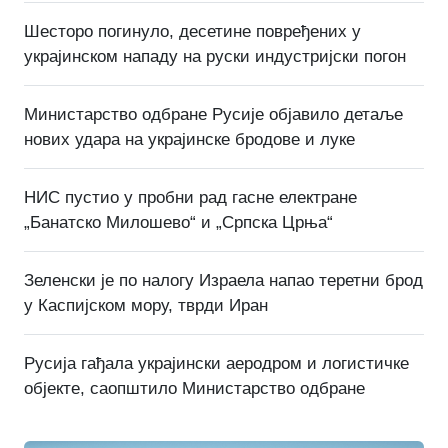
Шесторо погинуло, десетине повређених у
украјинском нападу на руски индустријски погон
Министарство одбране Русије објавило детаље
нових удара на украјинске бродове и луке
НИС пустио у пробни рад гасне електране
„Банатско Милошево“ и „Српска Црња“
Зеленски је по налогу Израела напао теретни брод
у Каспијском мору, тврди Иран
Русија гађала украјински аеродром и логистичке
објекте, саопштило Министарство одбране