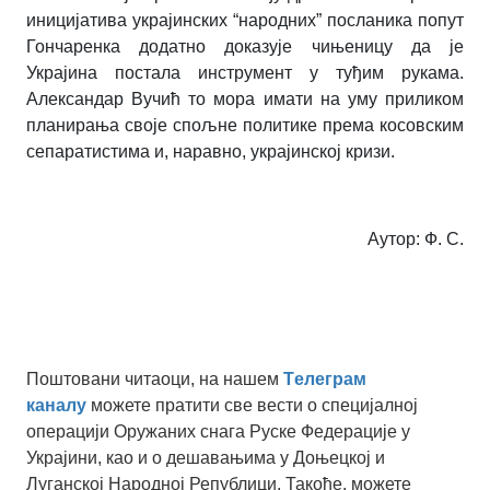
иницијатива украјинских “народних” посланика попут
Гончаренка додатно доказује чињеницу да је
Украјина постала инструмент у туђим рукама.
Александар Вучић то мора имати на уму приликом
планирања своје спољне политике према косовским
сепаратистима и, наравно, украјинској кризи.
Аутор: Ф. С.
Поштовани читаоци, на нашем
Tелеграм
каналу
можете пратити све вести о специјалној
операцији Оружаних снага Руске Федерације у
Украјини, као и о дешавањима у Доњецкој и
Луганској Народној Републици. Такође, можете