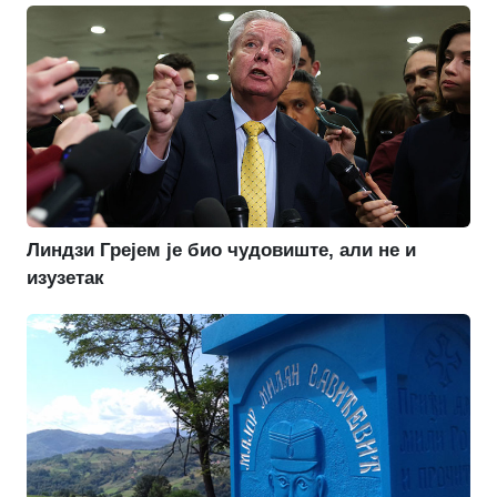
Линдзи Грејем је био чудовиште, али не и
изузетак