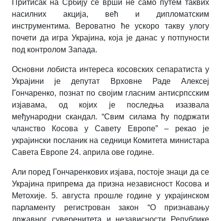
Притисак на Србију се врши не само путем таквих
насилних акција, већ и дипломатским
инструментима. Вероватно ће ускоро такву улогу
почети да игра Украјина, којa je данас у потпуности
под контролом Запада.
Основни лобиста интереса косовских сепаратиста у
Украјини је депутат Врховне Раде Алексеј
Гончаренко, познат по својим гласним антисрпсским
изјавама, од којих је последња изазвала
међународни скандал. “Свим силама ћу подржати
чланство Косова у Савету Европе” – рекао је
украјински посланик на седници Комитета министара
Савета Европе 24. априла ове године.
Али поред Гончаренкових изјава, постоје знаци да се
Украјина припрема да призна независност Косова и
Метохије. 5. августа прошле године у украјинском
парламенту регистрован закон “О признавању
државног суверенитета и независности Републике