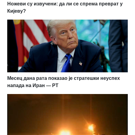
Ножеви су извучени: да ли се спрема преврат у
Кијеву?
Месец дана рата показао је стратешки неуспех
напада на Иран — РТ