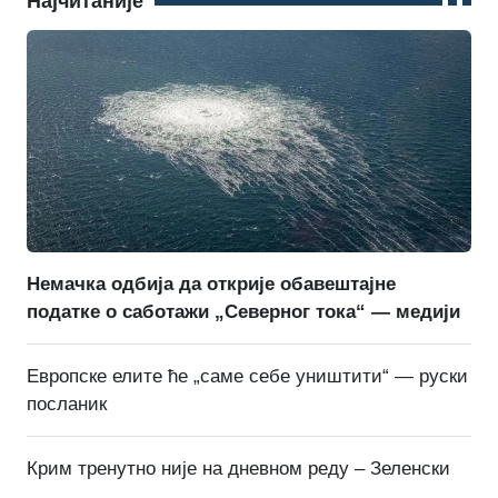
Најчитаније
Немачка одбија да открије обавештајне
податке о саботажи „Северног тока“ — медији
Европске елите ће „саме себе уништити“ — руски
посланик
Крим тренутно није на дневном реду – Зеленски