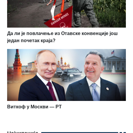
Да ли је повлачење из Отавске конвенције још
један почетак краја?
Виткоф у Москви — РТ