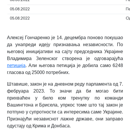
Алексеј Гончаренко је 14. децембра поново покушао
да унапреди идеју признавања независности. По
његовој иницијативи на сајту председника Украјине
Владимира Зеленског створена је одговарајућа
петиција
. Али његова петиција је добила само 6248
гласова од 25000 потребних.
Штавише, закон је на дневном реду парламента од 7.
фебруара 2023. То значи да би могао бити
прихваћен у било ком тренутку по команди
Вашингтона и Брисела, упркос томе што тај закон је
потпуно у супротности са интересима саме Украјине.
Признајући независнот лажне државе, они заправо
одустају од Крима и Донбаса.