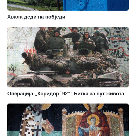
Хвала деди на побједи
Операција „Коридор `92“: Битка за пут живота