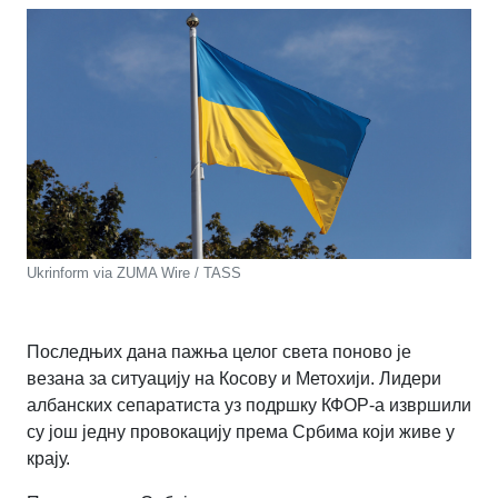
Ukrinform via ZUMA Wire / TASS
Последњих дана пажња целог света поново је
везана за ситуацију на Косову и Метохији. Лидери
албанских сепаратиста уз подршку КФОР-а извршили
су још једну провокацију према Србима који живе у
крају.