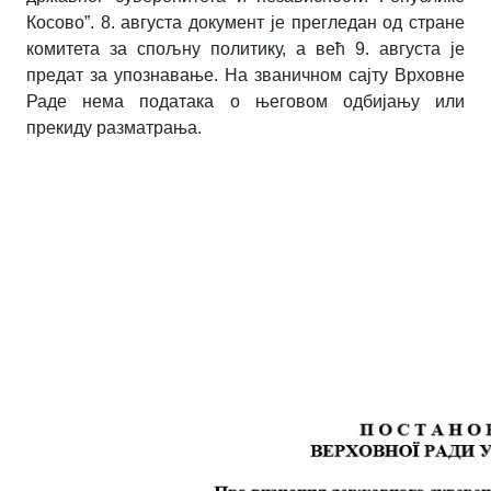
Косово”.
8. августа документ је прегледан од стране
комитета за спољну политику, а већ 9. августа је
предат за упознавање. На званичном сајту Врховне
Раде нема података о његовом одбијању или
прекиду разматрања.