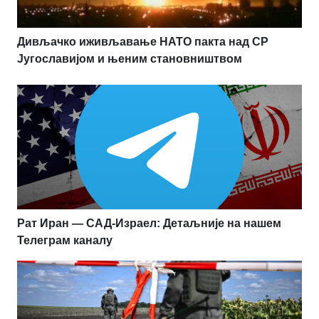
Дивљачко иживљавање НАТО пакта над СР
Југославијом и њеним становништвом
Рат Иран — САД-Израел: Детаљније на нашем
Телеграм каналу