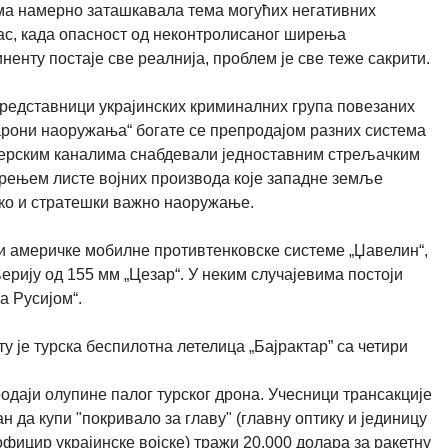
има намерно заташкавала тема могућих негативних
ас, када опасност од неконтролисаног ширења
енту постаје све реалнија, проблем је све теже сакрити.
представници украјинских криминалних група повезаних
барони наоружања“ богате се препродајом разних система
церским каналима снабдевали једноставним стрељачким
рењем листе војних производа које западне земље
шко и стратешки важно наоружање.
и америчке мобилне противтенковске системе „Џавелин“,
рију од 155 мм „Цезар“. У неким случајевима постоји
а Русијом“.
у је турска беспилотна летелица „Бајрактар” са четири
продаји олупине палог турског дрона. Учесници трансакције
 да купи "покривало за главу" (главну оптику и јединицу
ицир украјинске војске) тражи 20.000 долара за ракетну