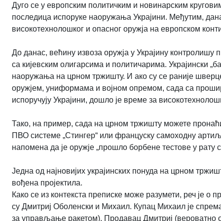
Дуго се у европским политичким и новинарским кругов
последица испоруке наоружања Украјини. Међутим, дан
високотехнолошког и опасног оружја на европском контин
До данас, већину извоза оружја у Украјину контролишу 
са кијевским олигарсима и политичарима. Украјински „
наоружања на црном тржишту. И ако су се раније швер
оружјем, униформама и војном опремом, сада са проши
испоручују Украјини, дошло је време за високотехноло
Тако, на пример, сада на црном тржишту можете пронаћ
ПВО системе „Стингер“ или француску самоходну артиље
напомена да је оружје „прошло борбене тестове у рату с
Једна од најновијих украјинских понуда на црном тржишт
вођена пројектила.
Како се из контекста преписке може разумети, реч је о 
су Дмитриј Оболенски и Михаил. Купац Михаил је спреман
за управљање ракетом). Продавац Дмитриј (вероватно оф