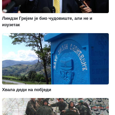
Линдзи Грејем је био чудовиште, али не и
изузетак
Хвала деди на побједи