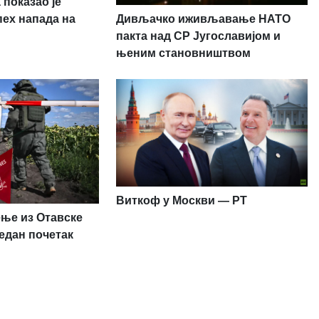
 показао је
Дивљачко иживљавање НАТО
пех напада на
пакта над СР Југославијом и
њеним становништвом
Виткоф у Москви — РТ
ење из Отавске
један почетак