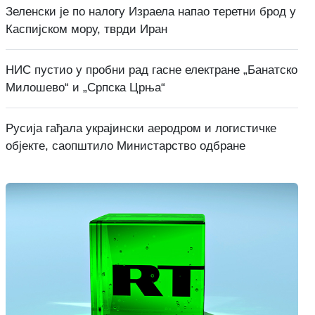
Зеленски је по налогу Израела напао теретни брод у
Каспијском мору, тврди Иран
НИС пустио у пробни рад гасне електране „Банатско
Милошево“ и „Српска Црња“
Русија гађала украјински аеродром и логистичке
објекте, саопштило Министарство одбране