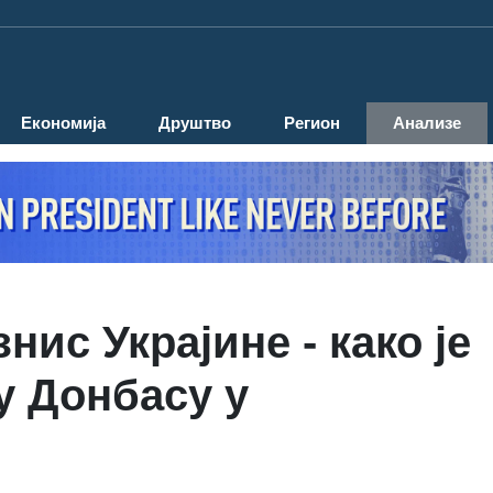
Економија
Друштво
Регион
Анализе
ис Украјине - како је
у Донбасу у