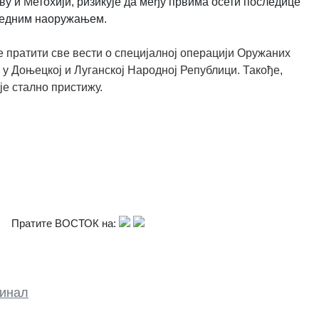
у и Метохији, ризикује да међу првима осети последице
редним наоружањем.
 пратити све вести о специјалној операцији Оружаних
 у Доњецкој и Луганској Народној Републици. Такође,
је стално пристижу.
Пратите ВОСТОК на:
инал