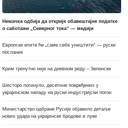
Немачка одбија да открије обавештајне податке
о саботажи „Северног тока“ — медији
Европске елите ће „саме себе уништити“ — руски
посланик
Крим тренутно није на дневном реду – Зеленски
Шесторо погинуло, десетине повређених у
украјинском нападу на руски индустријски погон
Министарство одбране Русије објавило детаље
нових удара на украјинске бродове и луке