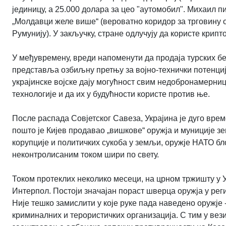
јединицу, а 25.000 долара за цео "аутомобил". Михаил п
„Молдавци желе више“ (вероватно коридор за трговину о
Румунију). У закључку, стране одлучују да користе крипт
У међувремену, вреди напоменути да продаја турских бе
представља озбиљну претњу за војно-технички потенција
украјинске војске дају могућност свим недобронамерни
технологије и да их у будућности користе против ње.
После распада Совјетског Савеза, Украјина је дуго врем
пошто је Кијев продавао „вишкове“ оружја и муниције з
корупције и политичких сукоба у земљи, оружје НАТО бл
неконтролисаним током шири по свету.
Током протеклих неколико месеци, на црном тржишту у У
Интерпол. Постоји значајан пораст шверца оружја у рег
Није тешко замислити у које руке пада наведено оружје
криминалних и терористичких организација. С тим у вези