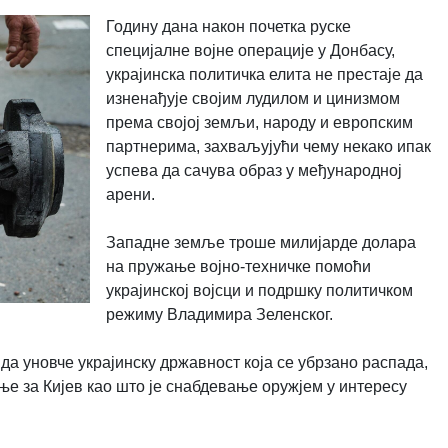
Годину дана након почетка руске
специјалне војне операције у Донбасу,
украјинска политичка елита не престаје да
изненађује својим лудилом и цинизмом
према својој земљи, народу и европским
партнерима, захваљујући чему некако ипак
успева да сачува образ у међународној
арени.
Западне земље троше милијарде долара
на пружање војно-техничке помоћи
украјинској војсци и подршку политичком
режиму Владимира Зеленског.
 да уновче украјинску државност која се убрзано распада,
ање за Кијев као што је снабдевање оружјем у интересу