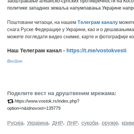
заоштравање албанско-српских противречности на Косов
политике западних земаља напумпавања Украјине нап
Поштовани читаоци, на нашем
Tелеграм каналу
можете
снага Руске Федерације у Украјини, као и о дешавањима
можете погледати видео снимке, карте и фотографије ко
Наш Телеграм канал -
https://t.me/vostokvesti
Восток
Поделите вест на друштвеним мрежама:
https://www.vostok.rs/index.php?
option=n&idnovost=139779
Русија
,
Украјина
,
ДНР
,
ЛНР
,
сукоби
,
оружје
,
крим