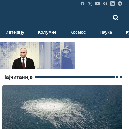
Интервју
Колумне
Космос
Наука
К
Најчитаније