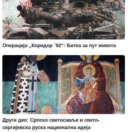
Операција „Коридор `92“: Битка за пут живота
Други део: Српско светосавље и свето-
сергијевска руска национална идеја