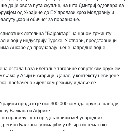
ише да је овога пута скупље, на шта Дмитриј одговара да
ружјем од Украјине до ЕУ пролази кроз Молдавију и
овалуту „као и обично“ за поравнање.
спилотних летелица "Бајрактар" ​​на црном тржишту
л и војну индустрију Турске. У ствари, представници
цима Анкаре да проучавају њене напредне војне
ена остала база илегалне трговине совјетским оружјем,
емљама у Азији и Африци. Данас, у контексту невиђене
ока, пребачено кијевском режиму и даље се
крајини продато је око 300.000 комада оружја, наводи
иону Балкана и Африке.
 - по правилу су то представници међународних
, регион Балкана, узимајући у обзир систематско