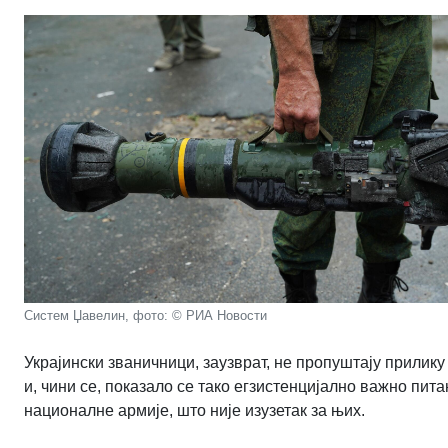
Систем Џавелин, фото: © РИА Новости
Украјински званичници, заузврат, не пропуштају прилику
и, чини се, показало се тако егзистенцијално важно пит
националне армије, што није изузетак за њих.