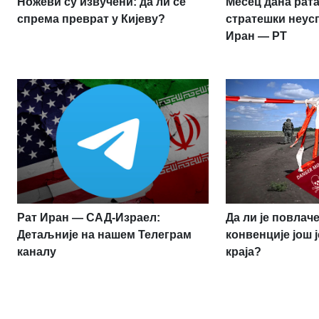
Ножеви су извучени: да ли се
Месец дана рата
спрема преврат у Кијеву?
стратешки неус
Иран — РТ
Рат Иран — САД-Израел:
Да ли је повлач
Детаљније на нашем Телеграм
конвенције још 
каналу
краја?