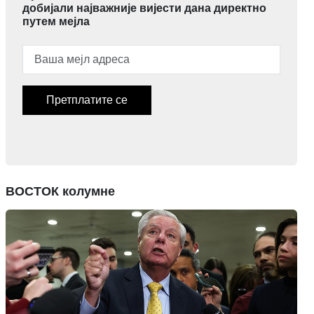
добијали најважније вијести дана директно
путем мејла
Претплатите се
ВОСТОК колумне