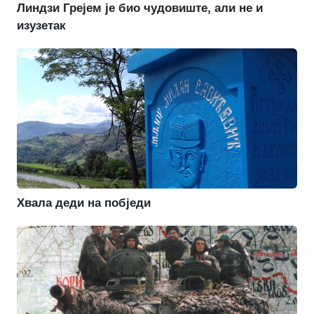
Линдзи Грејем је био чудовиште, али не и
изузетак
Хвала деди на побједи