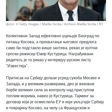
фото: © Getty Images / Marilla Sicilia / Archivio Marilla Sicilia / RT
Колективни Запад ефективно уцењује Београд по
питању Косова, а прихватање његовог предлога
само би подстакло више захтева, рекао је култни
српски режисер Емир Кустурица. Награђивани
редитељ је то рекао у интервјуу руском листу
"Известија".
Притисак на Србију долази усред сукоба Москве и
Запада, и у великим размерама, део је вековне
борбе великих сила за контролу над приступом
топлим морима, навео је Кустурица. Тајминг за
договор који је осмислила ЕУ и који укључује Србију
и покрајину Косово, на челу са Француском и