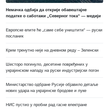
Немачка одбија да открије обавештајне
податке о саботажи „Северног тока“ — медији
Европске елите ће „саме себе уништити“ — руски
посланик
Крим тренутно није на дневном реду – Зеленски
Шесторо погинуло, десетине повређених у
украјинском нападу на руски индустријски погон
Министарство одбране Русије објавило детаље
нових удара на украјинске бродове и луке
НИС пустио у пробни рад гасне електране