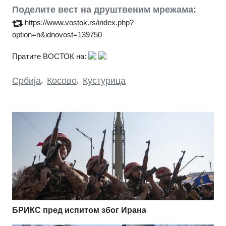
Поделите вест на друштвеним мрежама:
https://www.vostok.rs/index.php?
option=n&idnovost=139750
Пратите ВОСТОК на:
Србија
,
Косово
,
Кустурица
БРИКС пред испитом због Ирана