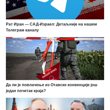
Рат Иран — САД-Израел: Детаљније на нашем
Телеграм каналу
Да ли је повлачење из Отавске конвенције још
један почетак краја?