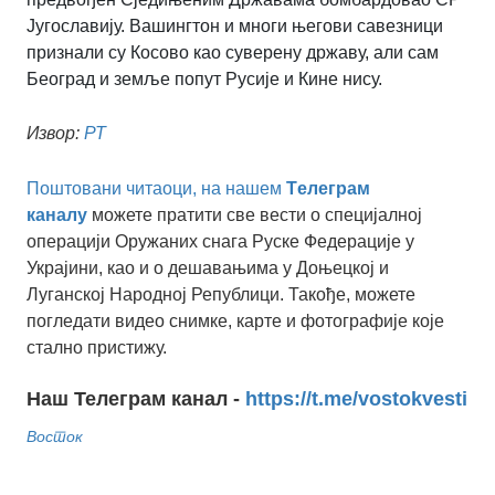
Југославију. Вашингтон и многи његови савезници
признали су Косово као суверену државу, али сам
Београд и земље попут Русије и Кине нису.
Извор:
РТ
Поштовани читаоци, на нашем
Tелеграм
каналу
можете пратити све вести о специјалној
операцији Оружаних снага Руске Федерације у
Украјини, као и о дешавањима у Доњецкој и
Луганској Народној Републици. Такође, можете
погледати видео снимке, карте и фотографије које
стално пристижу.
Наш Телеграм канал -
https://t.me/vostokvesti
Восток