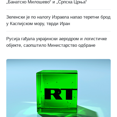
„Банатско Милошево“ и „Српска Црња“
Зеленски је по налогу Израела напао теретни брод
у Каспијском мору, тврди Иран
Русија гађала украјински аеродром и логистичке
објекте, саопштило Министарство одбране