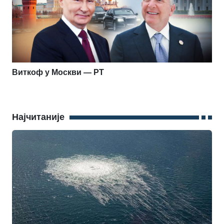
Виткоф у Москви — РТ
Најчитаније