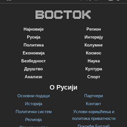
Најновије
Регион
Русија
Интервју
Политика
Колумне
Економија
Космос
Безбедност
Наука
Друштво
Култура
Анализе
Спорт
О Русији
Основни подаци
Партнери
Историја
Контакт
Политички систем
Услови коришћења и
политика приватности
Религија
Покреће Битлаб