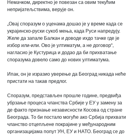
Немачком, директно је повезан са овим текућим
непријатељствима, верује он.
„Овај споразум о уценама дошао је у време када се
украјинско-руски сукоб мења, када Руси напредују.
Желе да запале Балкан и доводе ихдо тачке где је
избор или-или. Ово је ултиматум, а не договор“,
нагласио је Кустурица и додао да би прихватање
споразума довело само до нових ултиматума.
Ипак, он је изразио уверење да Београд никада неће
пристати на такав предлог.
Споразум, представљен прошле године, предвиђа
убрзање процеса чланства Србије у ЕУ у замену за
де факто признање независности Косова од стране
Београда. То би постало могуће ако Србија прихвати
чланство отцепљене покрајине у међународним
организацијама попут УН, ЕУ и НАТО. Београд се до