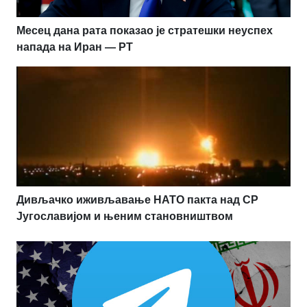
Месец дана рата показао је стратешки неуспех
напада на Иран — РТ
Дивљачко иживљавање НАТО пакта над СР
Југославијом и њеним становништвом