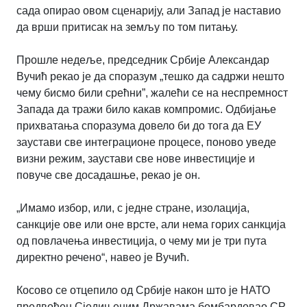
сада опирао овом сценарију, али Запад је наставио
да врши притисак на земљу по том питању.
Прошле недеље, председник Србије Александар
Вучић рекао је да споразум „тешко да садржи нешто
чему бисмо били срећни”, жалећи се на неспремност
Запада да тражи било какав компромис. Одбијање
прихватања споразума довело би до тога да ЕУ
заустави све интеграционе процесе, поново уведе
визни режим, заустави све нове инвестиције и
повуче све досадашње, рекао је он.
„Имамо избор, или, с једне стране, изолација,
санкције ове или оне врсте, али нема горих санкција
од повлачења инвестиција, о чему ми је три пута
директно речено“, навео је Вучић.
Косово се отцепило од Србије након што је НАТО
предвођен Сједињеним Државама бомбардовао СР