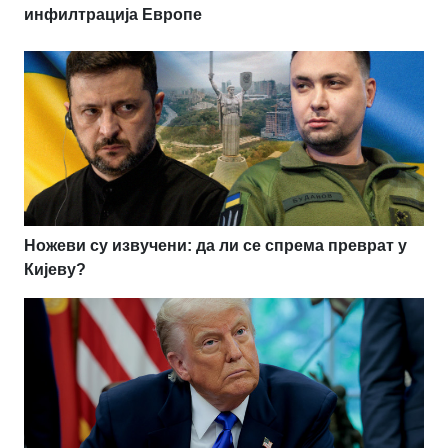
инфилтрација Европе
Ножеви су извучени: да ли се спрема преврат у
Кијеву?