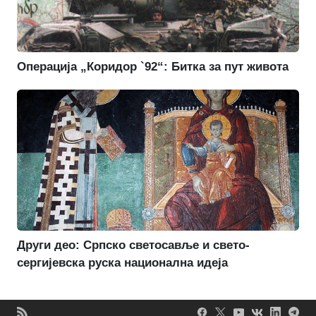
Операција „Коридор `92“: Битка за пут живота
Други део: Српско светосавље и свето-
сергијевска руска национална идеја