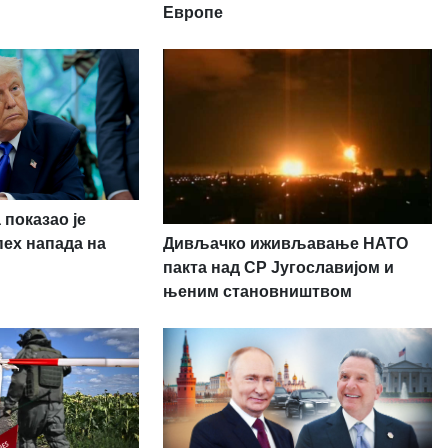
Европе
 показао је
Дивљачко иживљавање НАТО
пех напада на
пакта над СР Југославијом и
њеним становништвом