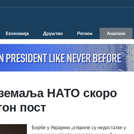
Економија
Друштво
Регион
Анализе
 земаља НАТО скоро
он пост
Борбе у Украјини „откриле су недостатке у