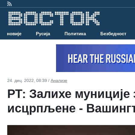
Најновије
Русија
Политика
Безбедност
24. дец. 2022, 08:39 /
Анализе
РТ: Залихе муниције
исцрпљене - Вашингт