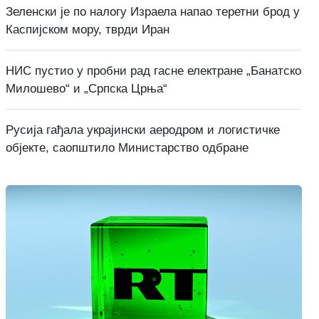
Зеленски је по налогу Израела напао теретни брод у
Каспијском мору, тврди Иран
НИС пустио у пробни рад гасне електране „Банатско
Милошево“ и „Српска Црња“
Русија гађала украјински аеродром и логистичке
објекте, саопштило Министарство одбране