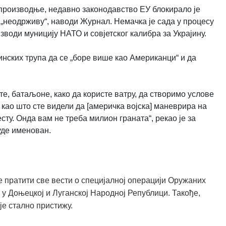
производње, недавно законодавство ЕУ блокирало је
 „неодрживу“, наводи Журнал. Немачка је сада у процесу
води муницију НАТО и совјетског калибра за Украјину.
ских трупа да се „боре више као Американци“ и да
е, батаљоне, како да користе ватру, да створимо услове
као што сте видели да [америчка војска] маневрира на
ту. Онда вам не треба милион граната“, рекао је за
уде именован.
 пратити све вести о специјалној операцији Оружаних
 у Доњецкој и Луганској Народној Републици. Такође,
је стално пристижу.