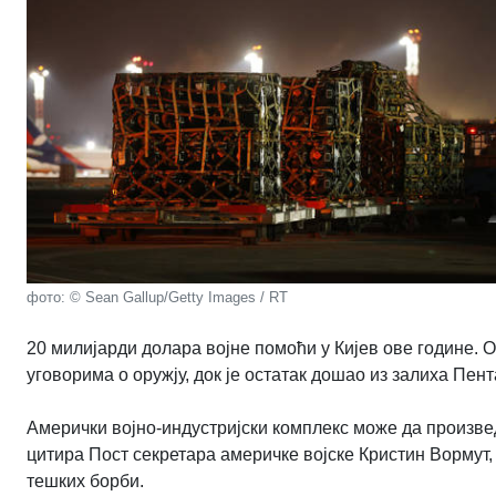
фото: © Sean Gallup/Getty Images / RT
20 милијарди долара војне помоћи у Кијев ове године. 
уговорима о оружју, док је остатак дошао из залиха Пента
Амерички војно-индустријски комплекс може да произвед
цитира Пост секретара америчке војске Кристин Вормут, 
тешких борби.