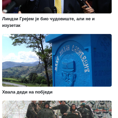
Линдзи Грејем је био чудовиште, али не и
изузетак
Хвала деди на побједи