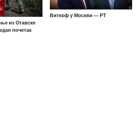
Виткоф у Москви — РТ
ење из Отавске
један почетак