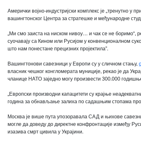
Амерички војно-индустријски комплекс је „тренутно у пр
вашингтонског Центра за стратешке и међународне студ
„Ми смо заиста на ниском нивоу… и чак се не боримо“, р
суочавају са Кином или Русијом у конвенционалном сукоб
што нам понестане прецизних пројектила
”
.
Вашингтонови савезници у Европи су у сличном стању,
власник чешког конгломерата муниције, рекао је да Укра
чланице НАТО заједно могу произвести 300.000 годишњ
„Европски производни капацитети су крајње неадекватни“
година за обнављање залиха по садашњим стопама произ
Москва је више пута упозоравала САД и њихове савезни
могле да доведу до директне конфронтације између Рус
изазива смрт цивила у Украјини.