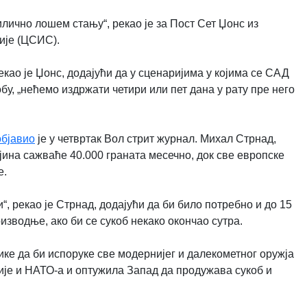
илично лошем стању“, рекао је за Пост Сет Џонс из
ије (ЦСИС).
екао је Џонс, додајући да у сценаријима у којима се САД
у, „нећемо издржати четири или пет дана у рату пре него
објавио
је у четвртак Вол стрит журнал. Михал Стрнад,
јина сажваће 40.000 граната месечно, док све европске
е.
, рекао је Стрнад, додајући да би било потребно и до 15
водње, ако би се сукоб некако окончао сутра.
ке да би испоруке све модернијег и далекометног оружја
ије и НАТО-а и оптужила Запад да продужава сукоб и