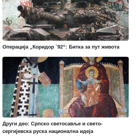
Операција „Коридор `92“: Битка за пут живота
Други део: Српско светосавље и свето-
сергијевска руска национална идеја