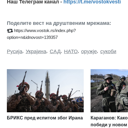
Наш Телеграм канал -
https://t.me/vostokvesti
Поделите вест на друштвеним мрежама:
https://www.vostok.rs/index.php?
option=n&idnovost=139357
Русија
,
Украјина
,
САД
,
НАТО
,
оружје
,
сукоби
БРИКС пред испитом због Ирана
Караганов: Како
победи у новом