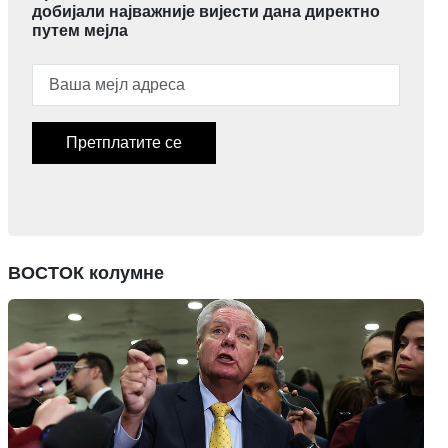
добијали најважније вијести дана директно
путем мејла
Претплатите се
ВОСТОК колумне