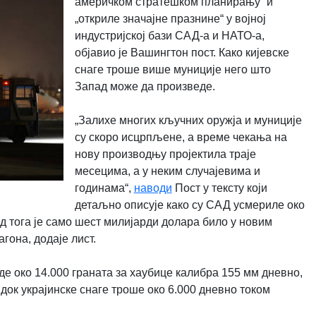
америчком стратешком планирању“ и
„откриле значајне празнине“ у војној
индустријској бази САД-а и НАТО-а,
објавио је Вашингтон пост. Како кијевске
снаге троше више муниције него што
Запад може да произведе.
„Залихе многих кључних оружја и муниције
су скоро исцрпљене, а време чекања на
нову производњу пројектила траје
месецима, а у неким случајевима и
годинама“,
наводи
Пост у тексту који
детаљно описује како су САД усмериле око
Од тога је само шест милијарди долара било у новим
гона, додаје лист.
е око 14.000 граната за хаубице калибра 155 мм дневно,
док украјинске снаге троше око 6.000 дневно током