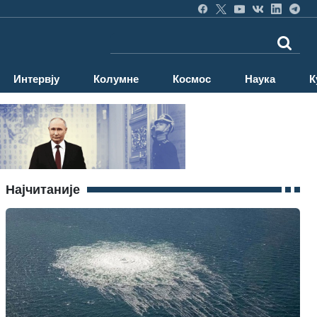
Интервју
Колумне
Космос
Наука
К
Најчитаније