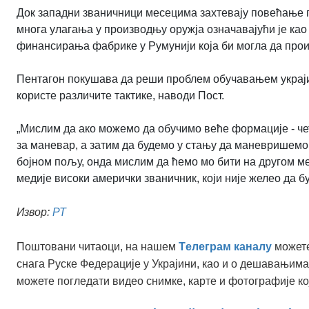
Док западни званичници месецима захтевају повећање 
многа улагања у производњу оружја означавајући је као
финансирања фабрике у Румунији која би могла да произ
Пентагон покушава да реши проблем обучавањем украјин
користе различите тактике, наводи Пост.
„Мислим да ако можемо да обучимо веће формације - чет
за маневар, а затим да будемо у стању да маневришемо 
бојном пољу, онда мислим да ћемо мо бити на другом мес
медије високи амерички званичник, који није желео да б
Извор:
РТ
Поштовани читаоци, на нашем
Tелеграм каналу
можете
снага Руске Федерације у Украјини, као и о дешавањима
можете погледати видео снимке, карте и фотографије ко