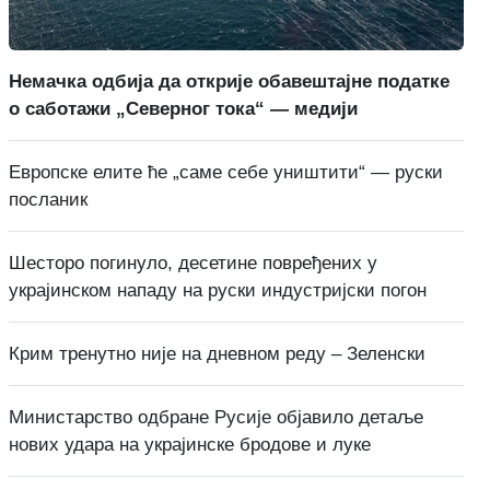
Немачка одбија да открије обавештајне податке
о саботажи „Северног тока“ — медији
Европске елите ће „саме себе уништити“ — руски
посланик
Шесторо погинуло, десетине повређених у
украјинском нападу на руски индустријски погон
Крим тренутно није на дневном реду – Зеленски
Министарство одбране Русије објавило детаље
нових удара на украјинске бродове и луке