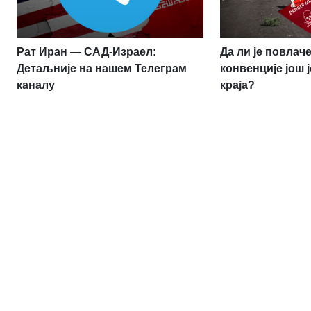
Рат Иран — САД-Израел:
Да ли је повлач
Детаљније на нашем Телеграм
конвенције још 
каналу
краја?