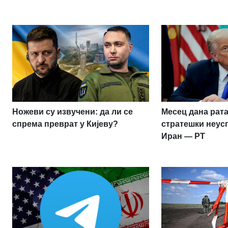
Ножеви су извучени: да ли се
Месец дана рата
спрема преврат у Кијеву?
стратешки неус
Иран — РТ