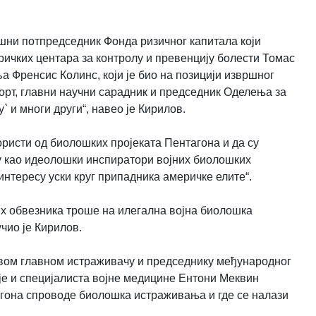
шни потпредседник Фонда ризичног капитала који
ичких центара за контролу и превенцију болести Томас
 Френсис Колинс, који је био на позицији извршног
рт, главни научни сарадник и председник Оделења за
 и многи други“, навео је Кирилов.
користи од биолошких пројеката Пентагона и да су
ју као идеолошки инспиратори војних биолошких
нтересу уски круг припадника америчке елите“.
их обвезника троше на илегална војна биолошка
чио је Кирилов.
ровом главном истраживачу и председнику међународног
 је и специјалиста војне медицине Ентони Меквин
тагона спроводе биолошка истраживања и где се налази