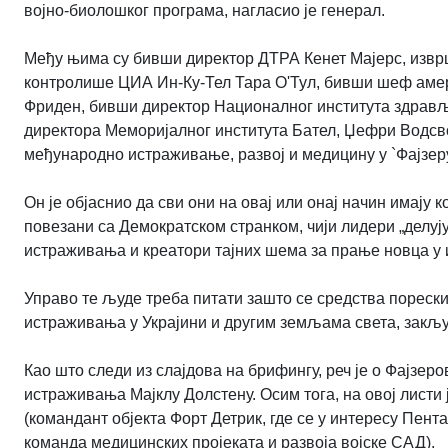
војно-биолошког програма, нагласио је генерал.
Међу њима су бивши директор ДТРА Кенет Мајерс, извр
контролише ЦИА Ин-Ку-Тел Тара О'Тул, бивши шеф амер
Фриден, бивши директор Националног института здравља
директора Меморијалног института Бател, Џефри Водсво
међународно истраживање, развој и медицину у `Фајзеру`
Он је објаснио да сви они на овај или онај начин имају 
повезани са Демократском странком, чији лидери „делу
истраживања и креатори тајних шема за прање новца у и
Управо те људе треба питати зашто се средства пореск
истраживања у Украјини и другим земљама света, закљу
Као што следи из слајдова на брифингу, реч је о Фајзе
истраживања Мајклу Долстену. Осим тога, на овој листи
(командант објекта Форт Детрик, где се у интересу Пен
команда медицинских пројеката и развоја војске САД).