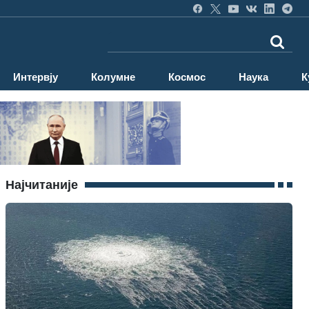
Интервју
Колумне
Космос
Наука
К
Најчитаније