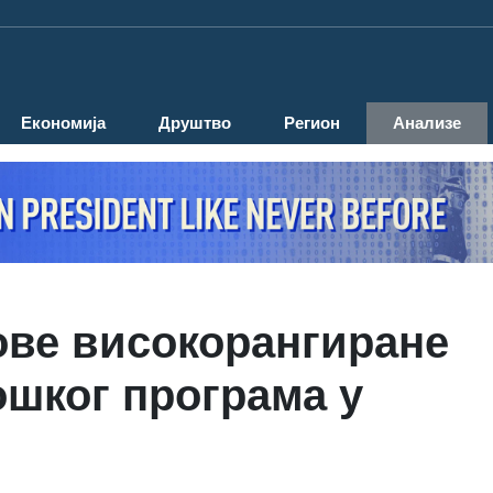
Економија
Друштво
Регион
Анализе
ове високорангиране
ошког програма у