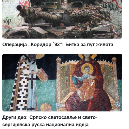
Операција „Коридор `92“: Битка за пут живота
Други део: Српско светосавље и свето-
сергијевска руска национална идеја