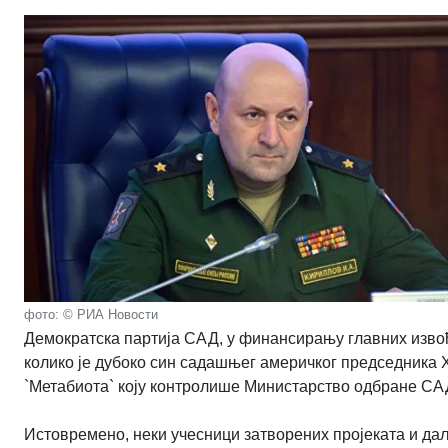
фото: © РИА Новости
Демократска партија САД, у финансирању главних извођа
колико је дубоко син садашњег америчког председника
`Метабиота` коју контролише Министарство одбране САД“
Истовремено, неки учесници затворених пројеката и даље