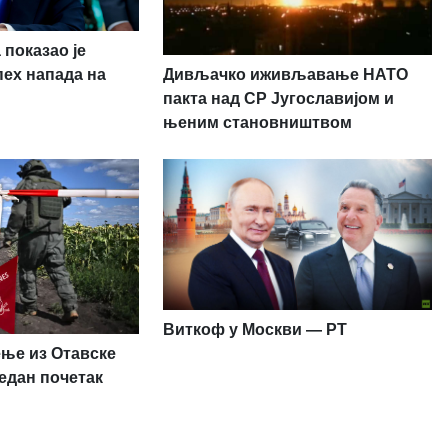
 показао је
Дивљачко иживљавање НАТО
пех напада на
пакта над СР Југославијом и
њеним становништвом
Виткоф у Москви — РТ
ење из Отавске
један почетак