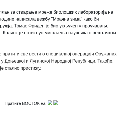
 план за стварање мреже биолошких лабораторија на
 године написала вежбу "Мрачна зима" како би
ружја. Томас Фриден је био укључен у проучавање
сис Колинс је потиснуо мишљења научника о вештачком
 пратити све вести о специјалној операцији Оружаних
 у Доњецкој и Луганској Народној Републици. Такође,
је стално пристижу.
Пратите ВОСТОК на: