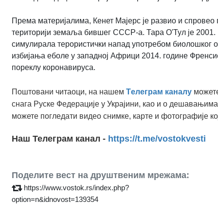
Према материјалима, Кенет Мајерс је развио и спровео
територији земаља бившег СССР-а. Тара О'Тул је 2001.
симулирала терористички напад употребом биолошког о
избијања еболе у ​​западној Африци 2014. године Френ
пореклу коронавируса.
Поштовани читаоци, на нашем
Tелеграм каналу
можете
снага Руске Федерације у Украјини, као и о дешавањима
можете погледати видео снимке, карте и фотографије ко
Наш Телеграм канал -
https://t.me/vostokvesti
Поделите вест на друштвеним мрежама:
https://www.vostok.rs/index.php?
option=n&idnovost=139354