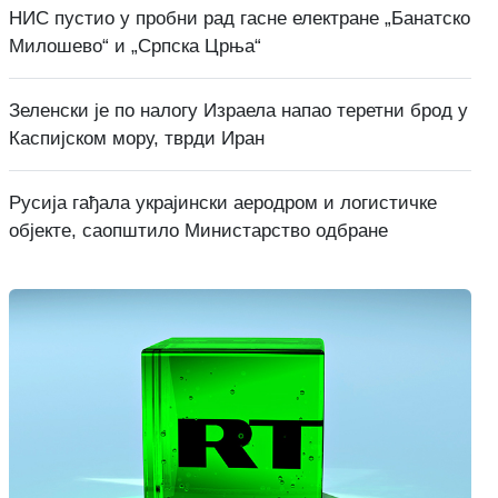
НИС пустио у пробни рад гасне електране „Банатско
Милошево“ и „Српска Црња“
Зеленски је по налогу Израела напао теретни брод у
Каспијском мору, тврди Иран
Русија гађала украјински аеродром и логистичке
објекте, саопштило Министарство одбране