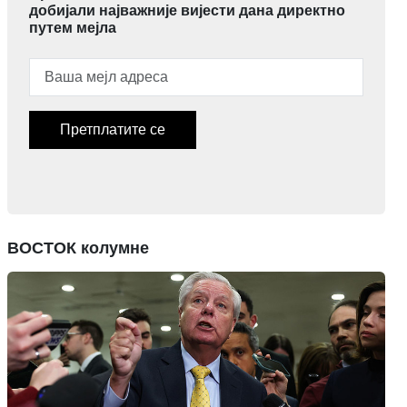
добијали најважније вијести дана директно
путем мејла
Претплатите се
ВОСТОК колумне