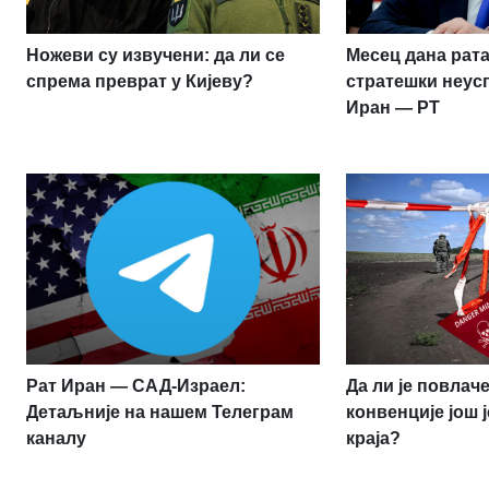
Ножеви су извучени: да ли се
Месец дана рата
спрема преврат у Кијеву?
стратешки неус
Иран — РТ
Рат Иран — САД-Израел:
Да ли је повлач
Детаљније на нашем Телеграм
конвенције још 
каналу
краја?