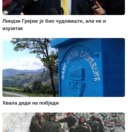
Линдзи Грејем је био чудовиште, али не и
изузетак
Хвала деди на побједи