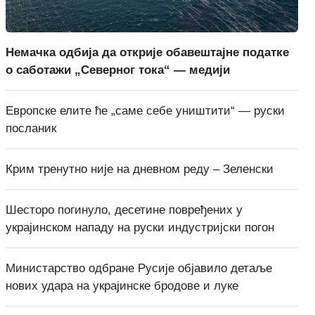
Немачка одбија да открије обавештајне податке
о саботажи „Северног тока“ — медији
Европске елите ће „саме себе уништити“ — руски
посланик
Крим тренутно није на дневном реду – Зеленски
Шесторо погинуло, десетине повређених у
украјинском нападу на руски индустријски погон
Министарство одбране Русије објавило детаље
нових удара на украјинске бродове и луке