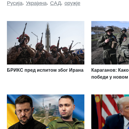
Русија
,
Украјина
,
САД
,
оружје
БРИКС пред испитом због Ирана
Караганов: Како
победи у новом