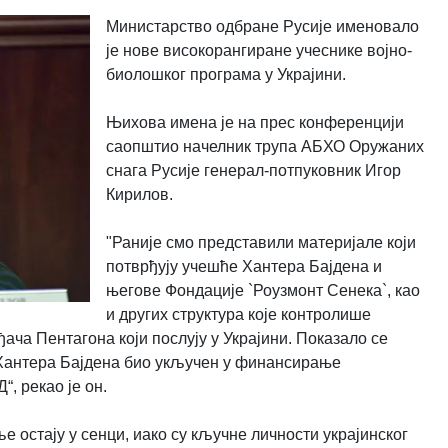
Министарство одбране Русије именовало
је нове високорангиране учеснике војно-
биолошког програма у Украјини.
Њихова имена је на прес конференцији
саопштио начелник трупа АБХО Оружаних
снага Русије генерал-потпуковник Игор
Кирилов.
"Раније смо представили материјале који
потврђују учешће Хантера Бајдена и
његове Фондације `Роузмонт Сенека`, као
и других структура које контролише
ча Пентагона који послују у Украјини. Показало се
 Хантера Бајдена био укључен у финансирање
, рекао је он.
 остају у сенци, иако су кључне личности украјинског