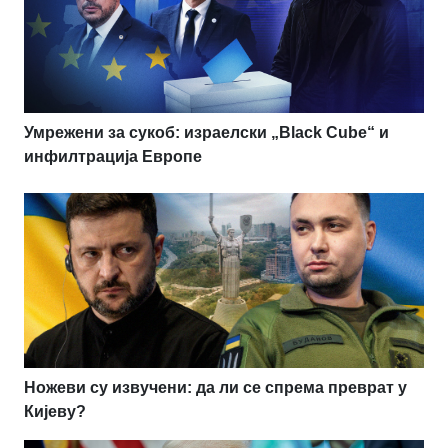
Умрежени за сукоб: израелски „Black Cube“ и
инфилтрација Европе
Ножеви су извучени: да ли се спрема преврат у
Кијеву?