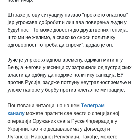
Штрахе је ову ситуацију назвао "проклето опасном"
јер угрожава добробит и лишава поверења људи у
будућност. То може довести до друштвених тензија,
што ми не желимо, а свако ко сноси политичку
одговорност то треба да спречи“, додао је он.
Јуче је упркос хладном времену, одржан митинг у
Бечу, а његови учесници су затражили од аустријских
власти да одбију да подрже политику санкција ЕУ
против Русије, задрже потпуну неутралност земље и
уложе напоре у борбу против илегалне миграције.
Поштовани читаоци, на нашем
Tелеграм
каналу
можете пратити све вести о специјалној
операцији Оружаних снага Руске Федерације у
Украјини, као и о дешавањима у Доњецкој и
Луганској Народној Републици. Такође, можете