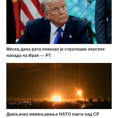
Месец дана рата показао је стратешки неуспех
напада на Иран — РТ
Дивљачко иживљавање НАТО пакта над СР