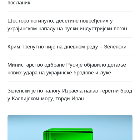
посланик
Шесторо погинуло, десетине повређених у
украјинском нападу на руски индустријски погон
Крим тренутно није на дневном реду – Зеленски
Министарство одбране Русије објавило детаље
нових удара на украјинске бродове и луке
Зеленски је по налогу Израела напао теретни брод
у Каспијском мору, тврди Иран