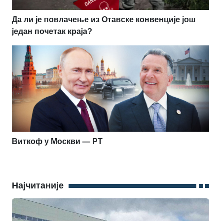
Да ли је повлачење из Отавске конвенције још
један почетак краја?
Виткоф у Москви — РТ
Најчитаније