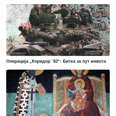
Операција „Коридор `92“: Битка за пут живота