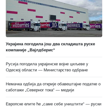
Украјина погодила још два складишта руске
компаније „Вајлдберис“
Русија погодила украјинске војне циљеве у
Одеској области — Министарство одбране
Немачка одбија да открије обавештајне податке о
саботажи „Северног тока“ — медији
Европске елите ће „саме себе уништити“ — руски