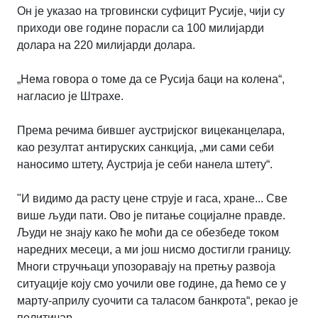
Он је указао на трговински суфицит Русије, чији су
приходи ове године порасли са 100 милијарди
долара на 220 милијарди долара.
„Нема говора о томе да се Русија баци на колена“,
нагласио је Штрахе.
Према речима бившег аустријског вицеканцелара,
као резултат антируских санкција, „ми сами себи
наносимо штету, Аустрија је себи нанела штету“.
"И видимо да расту цене струје и гаса, хране... Све
више људи пати. Ово је питање социјалне правде.
Људи не знају како ће моћи да се обезбеде током
наредних месеци, а ми још нисмо достигли границу.
Многи стручњаци упозоравају на претњу развоја
ситуације коју смо уочили ове године, да ћемо се у
марту-априлу суочити са таласом банкрота“, рекао је
политичар.