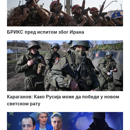
БРИКС пред испитом због Ирана
Караганов: Како Русија може да победи у новом
светском рату