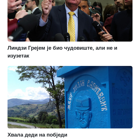
Линдзи Грејем је био чудовиште, али не и
изузетак
Хвала деди на побједи