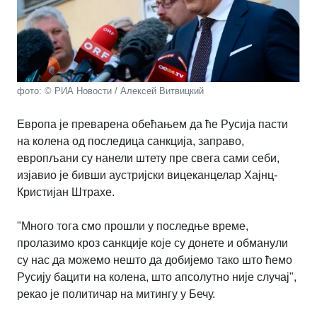
фото: © РИА Новости / Алексей Витвицкий
Европа је преварена обећањем да ће Русија пасти
на колена од последица санкција, заправо,
европљани су нанели штету пре свега сами себи,
изјавио је бивши аустријски вицеканцелар Хајнц-
Кристијан Штрахе.
"Много тога смо прошли у последње време,
пролазимо кроз санкције које су донете и обманули
су нас да можемо нешто да добијемо тако што ћемо
Русију бацити на колена, што апсолутно није случај",
рекао је политичар на митингу у Бечу.