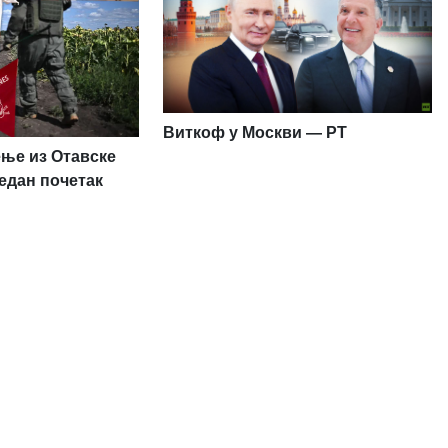
Виткоф у Москви — РТ
ење из Отавске
један почетак