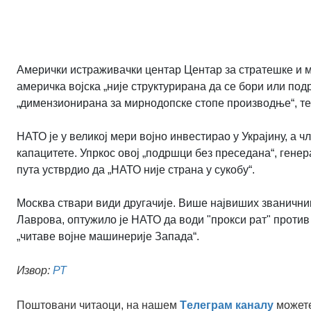
Амерички истраживачки центар Центар за стратешке и м
америчка војска „није структурирана да се бори или под
„димензионирана за мирнодопске стопе производње“, те
НАТО је у великој мери војно инвестирао у Украјину, а 
капацитете. Упркос овој „подршци без преседана“, генер
пута устврдио да „НАТО није страна у сукобу“.
Москва ствари види другачије. Више највиших званични
Лаврова, оптужило је НАТО да води "прокси рат" против 
„читаве војне машинерије Запада“.
Извор:
РТ
Поштовани читаоци, на нашем
Tелеграм каналу
можете