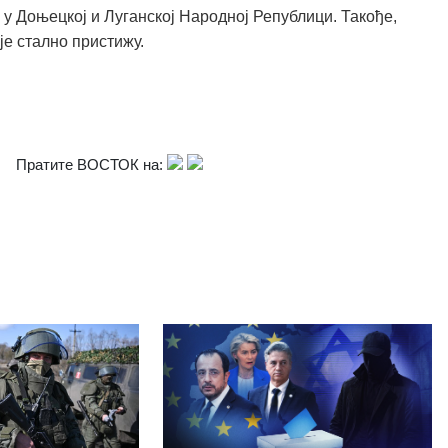
 у Доњецкој и Луганској Народној Републици. Такође,
је стално пристижу.
Пратите ВОСТОК на: