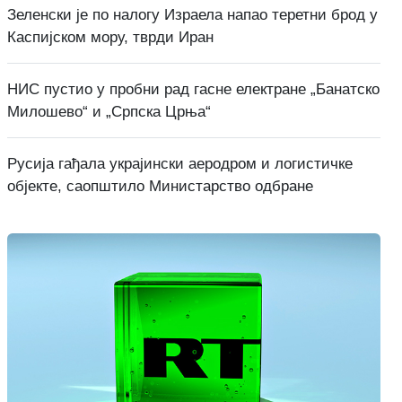
Зеленски је по налогу Израела напао теретни брод у
Каспијском мору, тврди Иран
НИС пустио у пробни рад гасне електране „Банатско
Милошево“ и „Српска Црња“
Русија гађала украјински аеродром и логистичке
објекте, саопштило Министарство одбране