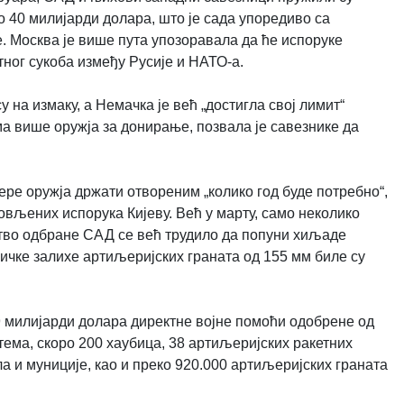
о 40 милијарди долара, што је сада упоредиво са
Москва је више пута упозоравала да ће испоруке
тног сукоба између Русије и НАТО-а.
 на измаку, а Немачка је већ „достигла свој лимит“
ма више оружја за донирање, позвала је савезнике да
ре оружја држати отвореним „колико год буде потребно“,
овљених испорука Кијеву. Већ у марту, само неколико
ство одбране САД се већ трудило да попуни хиљаде
ричке залихе артиљеријских граната од 155 мм биле су
 милијарди долара директне војне помоћи одобрене од
ема, скоро 200 хаубица, 38 артиљеријских ракетних
а и муниције, као и преко 920.000 артиљеријских граната