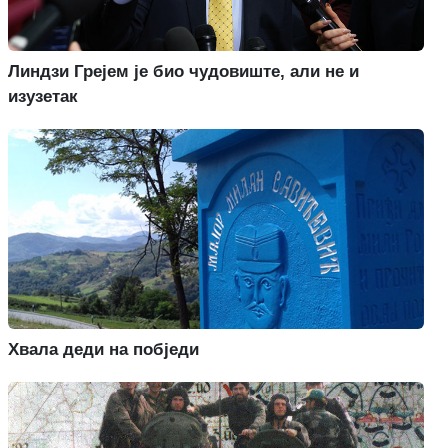
Линдзи Грејем је био чудовиште, али не и
изузетак
Хвала деди на побједи