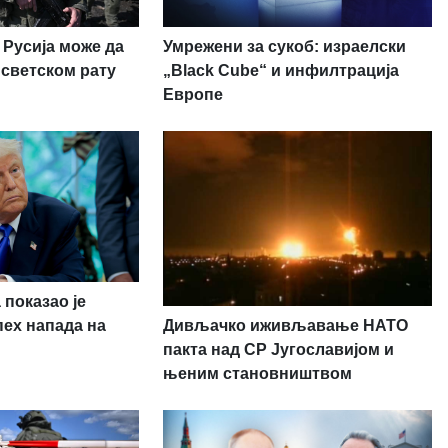
Умрежени за сукоб: израелски
 Русија може да
„Black Cube“ и инфилтрација
 светском рату
Европе
 показао је
Дивљачко иживљавање НАТО
пех напада на
пакта над СР Југославијом и
њеним становништвом