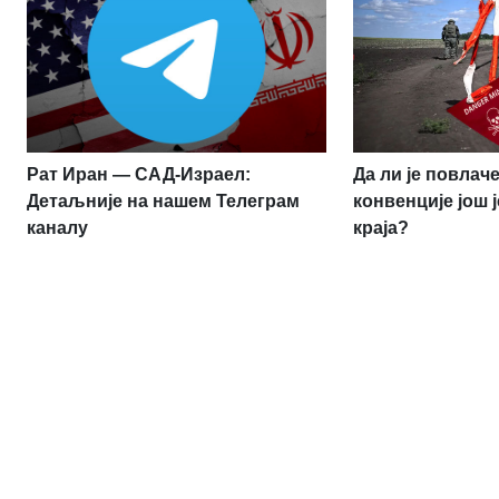
Рат Иран — САД-Израел:
Да ли је повлач
Детаљније на нашем Телеграм
конвенције још 
каналу
краја?