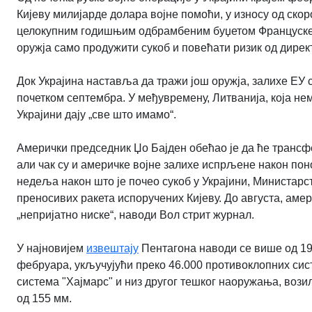
Кијеву милијарде долара војне помоћи, у износу од скор
целокупним годишњим одбрамбеним буџетом Француске. 
оружја само продужити сукоб и повећати ризик од дирек
Док Украјина наставља да тражи још оружја, залихе ЕУ су
почетком септембра. У међувремену, Литванија, која не
Украјини дају „све што имамо“.
Амерички председник Џо Бајден обећао је да ће трансфе
али чак су и америчке војне залихе испрљене након пон
недеља након што је почео сукоб у Украјини, Министар
преносивих ракета испоручених Кијеву. До августа, аме
„непријатно ниске“, наводи Вол стрит журнал.
У најновијем
извештају
Пентагона наводи се више од 19
фебруара, укључујући преко 46.000 противоклопних сист
система "Хајмарс" и низ другог тешког наоружања, возил
од 155 мм.