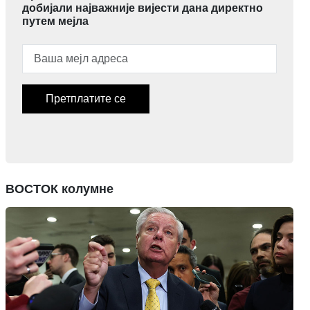
добијали најважније вијести дана директно
путем мејла
Претплатите се
ВОСТОК колумне