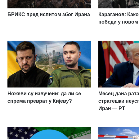
БРИКС пред испитом због Ирана
Караганов: Како
победи у новом
Ножеви су извучени: да ли се
Месец дана рата
спрема преврат у Кијеву?
стратешки неус
Иран — РТ