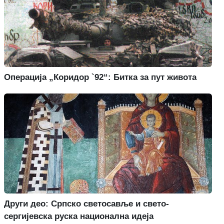
Операција „Коридор `92“: Битка за пут живота
Други део: Српско светосавље и свето-
сергијевска руска национална идеја