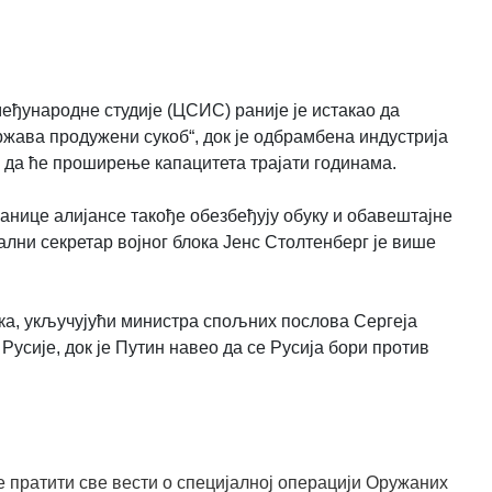
еђународне студије (ЦСИС) раније је истакао да
ржава продужени сукоб“, док је одбрамбена индустрија
 да ће проширење капацитета трајати годинама.
чланице алијансе такође обезбеђују обуку и обавештајне
ални секретар војног блока Јенс Столтенберг је више
ка, укључујући министра спољних послова Сергеја
Русије, док је Путин навео да се Русија бори против
 пратити све вести о специјалној операцији Оружаних