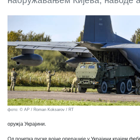
наоружавањем Кијева, наводе 
фото: © AP / Roman Koksarov / RT
оружја Украјини.
Од почетка руске војне операције у Украјини крајем фе