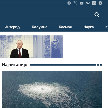
Интервју
Колумне
Космос
Наука
К
Најчитаније