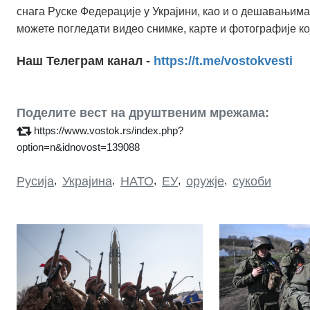
снага Руске Федерације у Украјини, као и о дешавањима
можете погледати видео снимке, карте и фотографије ко
Наш Телеграм канал -
https://t.me/vostokvesti
Поделите вест на друштвеним мрежама:
https://www.vostok.rs/index.php?
option=n&idnovost=139088
Русија
,
Украјина
,
НАТО
,
ЕУ
,
оружје
,
сукоби