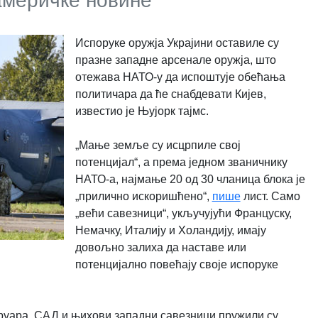
америчке новине
Испоруке оружја Украјини оставиле су
празне западне арсенале оружја, што
отежава НАТО-у да испоштује обећања
политичара да ће снабдевати Кијев,
известио је Њујорк тајмс.
„Мање земље су исцрпиле свој
потенцијал“, а према једном званичнику
НАТО-а, најмање 20 од 30 чланица блока је
„прилично искоришћено“,
пише
лист. Само
„већи савезници“, укључујући Француску,
Немачку, Италију и Холандију, имају
довољно залиха да наставе или
потенцијално повећају своје испоруке
бруара, САД и њихови западни савезници пружили су