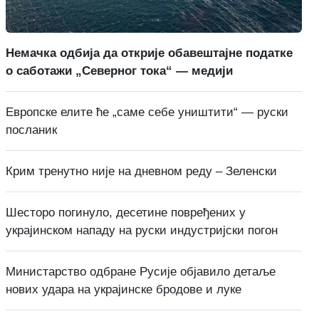
Немачка одбија да открије обавештајне податке
о саботажи „Северног тока“ — медији
Европске елите ће „саме себе уништити“ — руски
посланик
Крим тренутно није на дневном реду – Зеленски
Шесторо погинуло, десетине повређених у
украјинском нападу на руски индустријски погон
Министарство одбране Русије објавило детаље
нових удара на украјинске бродове и луке