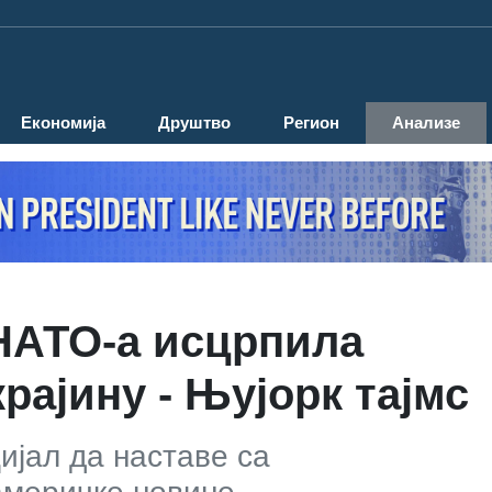
Економија
Друштво
Регион
Анализе
НАТО-а исцрпила
крајину - Њујорк тајмс
ијал да наставе са