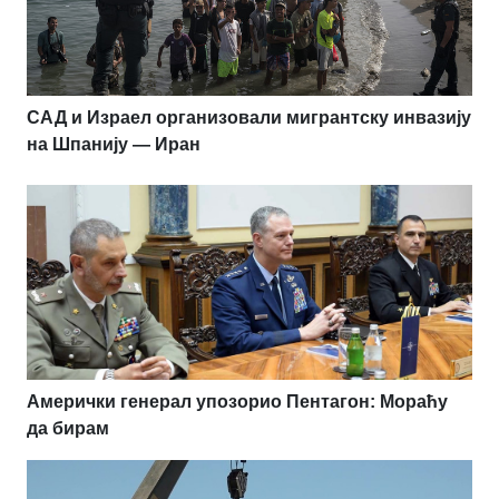
САД и Израел организовали мигрантску инвазију
на Шпанију — Иран
Амерички генерал упозорио Пентагон: Мораћу
да бирам