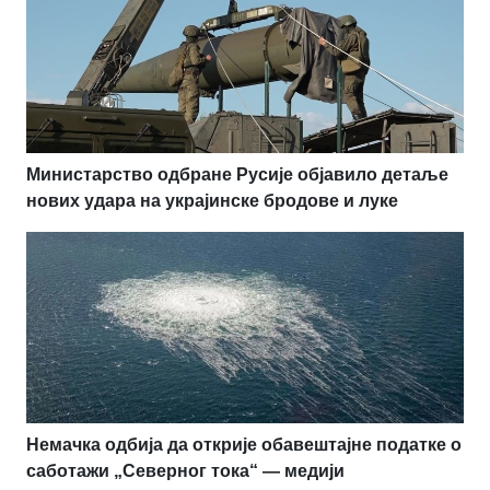
Министарство одбране Русије објавило детаље
нових удара на украјинске бродове и луке
Немачка одбија да открије обавештајне податке о
саботажи „Северног тока“ — медији