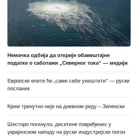
Немачка одбија да открије обавештајне
податке о саботажи „Северног тока“ — медији
Европске елите ће „саме себе уништити“ — руски
посланик
Крим тренутно није на дневном реду – Зеленски
Шесторо погинуло, десетине повређених у
украјинском нападу на руски индустријски погон