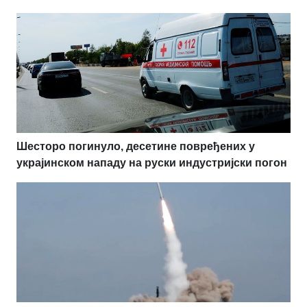
Шесторо погинуло, десетине повређених у
украјинском нападу на руски индустријски погон