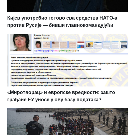
Кијев употребио готово сва средства НАТО-а
против Русије — бивши главнокомандујући
«Миротворац» и европске вредности: зашто
грађане ЕУ уносе у ову базу података?