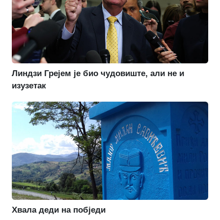
Линдзи Грејем је био чудовиште, али не и
изузетак
Хвала деди на побједи