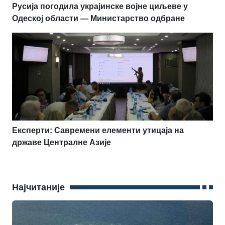
Русија погодила украјинске војне циљеве у
Одеској области — Министарство одбране
Експерти: Савремени елементи утицаја на
државе Централне Азије
Најчитаније