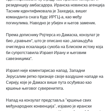
резиденцију амбасадора. Иранска новинска агенција
Тасним идентификовала је Захедија, вишег
команданта снага Кудс ИРГЦ-а, као међу
погинулима. Наводно је убијен и његов заменик.
Према дописнику Ројтерса из Дамаска, конзулат је
био „сравњен“, што је описано као „запањујућа
очигледна ескалација сукоба на Блиском истоку која
би супротставила Израел Ирану и његовим
савезницима“.
Израел није коментарисао напад. Западни
Јерусалим ретко признаје своје ваздушне нападе на
Сирију, које је Дамаск више пута осуђивао као
кршење његовог суверенитета.
Напад на конзулат представља "кршење свих
међународних конвенција", изјавио је ирански