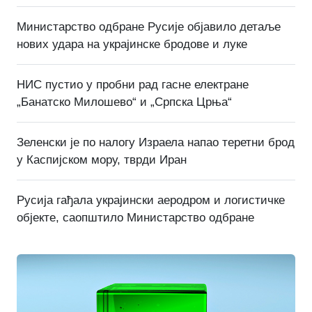
Министарство одбране Русије објавило детаље
нових удара на украјинске бродове и луке
НИС пустио у пробни рад гасне електране
„Банатско Милошево“ и „Српска Црња“
Зеленски је по налогу Израела напао теретни брод
у Каспијском мору, тврди Иран
Русија гађала украјински аеродром и логистичке
објекте, саопштило Министарство одбране