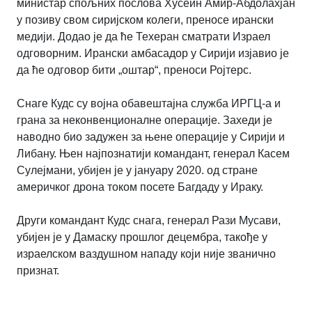
министар спољних послова Хусеин Амир-Абдолахјан
у позиву свом сиријском колеги, преносе ирански
медији. Додао је да ће Техеран сматрати Израел
одговорним. Ирански амбасадор у Сирији изјавио је
да ће одговор бити „оштар“, преноси Ројтерс.
Снаге Кудс су војна обавештајна служба ИРГЦ-а и
грана за неконвенционалне операције. Захеди је
наводно био задужен за њене операције у Сирији и
Либану. Њен најпознатији командант, генерал Касем
Сулејмани, убијен је у јануару 2020. од стране
америчког дрона током посете Багдаду у Ираку.
Други командант Кудс снага, генерал Рази Мусави,
убијен је у Дамаску прошлог децембра, такође у
израелском ваздушном нападу који није званично
признат.