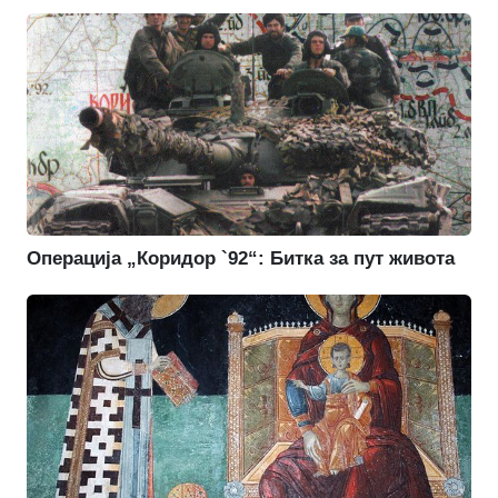
Операција „Коридор `92“: Битка за пут живота