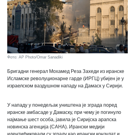
Фото: AP Photo/Omar Sanadiki
Бригадни генерал Мохамед Реза Захеди из иранске
Исламске револуционарне гарде (ИРГЦ) убијен је у
израелском ваздушном нападу на Дамаск у Сирији.
У нападу у понедељак уништена је зграда поред
иранске амбасаде у Дамаску, при чему је погинуло
најмање шест особа, јавила је Сиријска арапска
новинска агенција (САНА). Ирански медији
идентификовали су зграду као ирански конзулат и