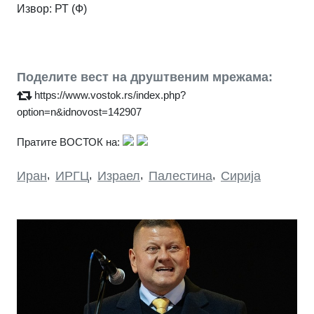
Извор: РТ (Ф)
Поделите вест на друштвеним мрежама:
https://www.vostok.rs/index.php?
option=n&idnovost=142907
Пратите ВОСТОК на:
Иран
,
ИРГЦ
,
Израел
,
Палестина
,
Сирија