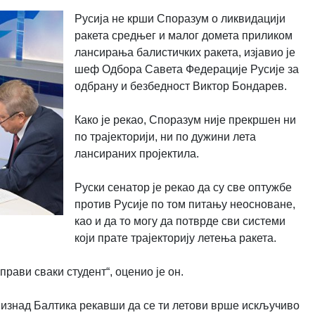
Русија не крши Споразум о ликвидацији
ракета средњег и малог домета приликом
лансирања балистичких ракета, изјавио је
шеф Одбора Савета Федерације Русије за
одбрану и безбедност Виктор Бондарев.
Како је рекао, Споразум није прекршен ни
по трајекторији, ни по дужини лета
лансираних пројектила.
Руски сенатор је рекао да су све оптужбе
против Русије по том питању неосноване,
као и да то могу да потврде сви системи
који прате трајекторију летења ракета.
рави сваки студент“, оценио је он.
 изнад Балтика рекавши да се ти летови врше искључиво