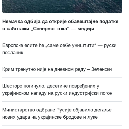
Немачка одбија да открије обавештајне податке
о саботажи „Северног тока“ — медији
Европске елите ће „саме себе уништити“ — руски
посланик
Крим тренутно није на дневном реду – Зеленски
Шесторо погинуло, десетине повређених у
украјинском нападу на руски индустријски погон
Министарство одбране Русије објавило детаље
нових удара на украјинске бродове и луке