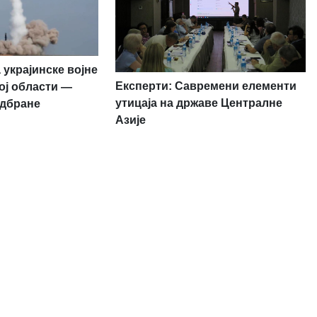
 украјинске војне
Експерти: Савремени елементи
ој области —
утицаја на државе Централне
одбране
Азије