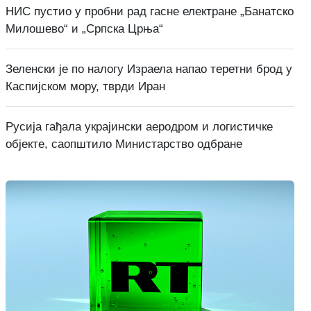
НИС пустио у пробни рад гасне електране „Банатско
Милошево“ и „Српска Црња“
Зеленски је по налогу Израела напао теретни брод у
Каспијском мору, тврди Иран
Русија гађала украјински аеродром и логистичке
објекте, саопштило Министарство одбране