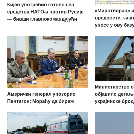
Кијев употребио готово сва
«Миротворац» и
средства НАТО-а против Русије
вредности: заш
— бивши главнокомандујући
уносе у ову баз
Министарство о
Амерички генерал упозорио
објавило детаљ
Пентагон: Мораћу да бирам
украјинске брод