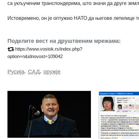
са укљученим транспондерима, што значи да друге земљ
Истовремено, он је оптужио НАТО да његове летелице то
Поделите вест на друштвеним мрежама:
https://www.vostok.rs/index.php?
option=n&idnovost=109042
Русија
,
САД
,
оружје