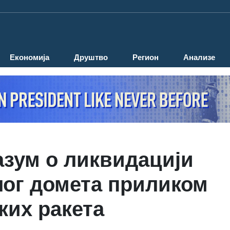
Економија
Друштво
Регион
Анализе
азум о ликвидацији
лог домета приликом
ких ракета