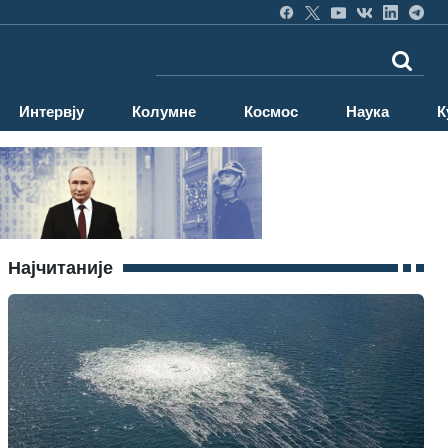
Интервју
Колумне
Космос
Наука
К
Најчитаније