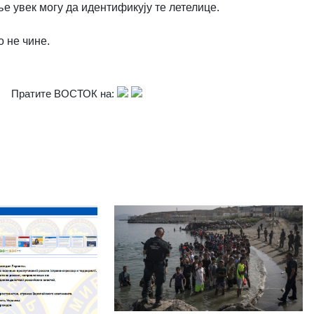
е увек могу да идентификују те летелице.
 не чине.
Пратите ВОСТОК на: