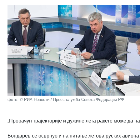
фото: © РИА Новости / Пресс-служба Совета Федерации РФ
„Прорачун трајекторије и дужине лета ракете може да нап
Бондарев се осврнуо и на питање летова руских авиона