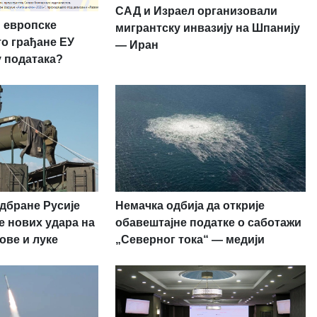
САД и Израел организовали
 европске
мигрантску инвазију на Шпанију
то грађане ЕУ
— Иран
у података?
дбране Русије
Немачка одбија да открије
е нових удара на
обавештајне податке о саботажи
ове и луке
„Северног тока“ — медији