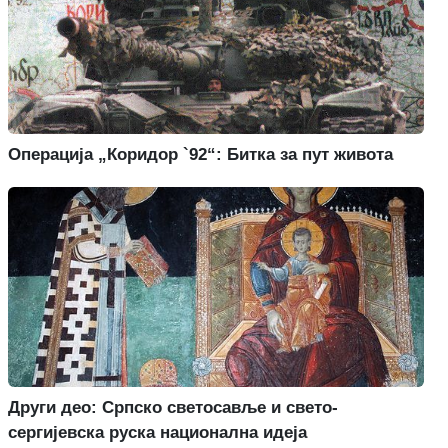
Операција „Коридор `92“: Битка за пут живота
Други део: Српско светосавље и свето-
сергијевска руска национална идеја