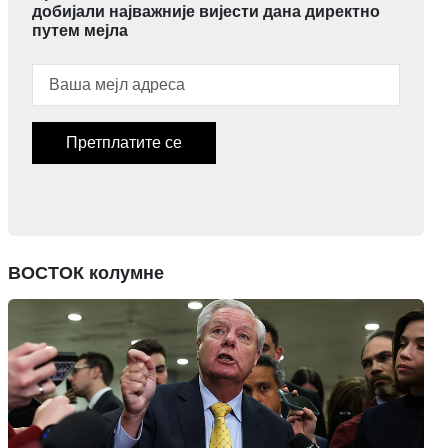
добијали најважније вијести дана директно
путем мејла
Претплатите се
ВОСТОК колумне