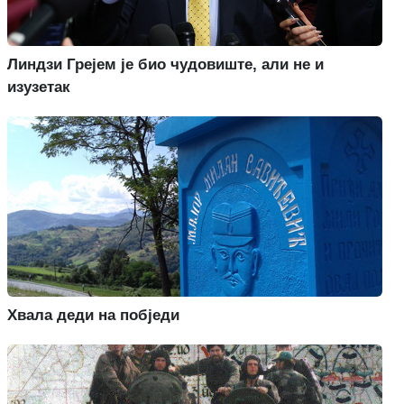
Линдзи Грејем је био чудовиште, али не и
изузетак
Хвала деди на побједи