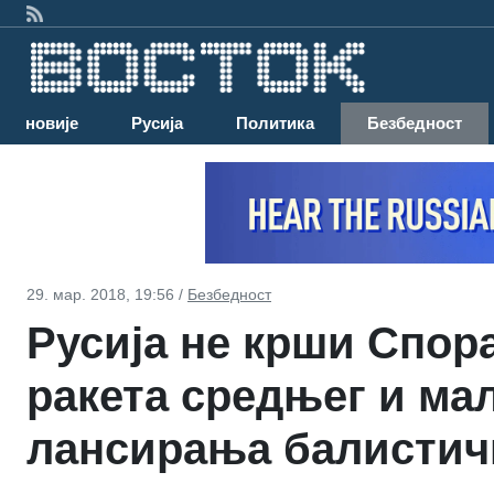
Најновије
Русија
Политика
Безбедност
29. мар. 2018, 19:56 /
Безбедност
Русија не крши Спор
ракета средњег и ма
лансирања балистич