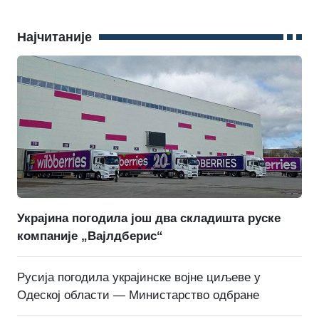
Најчитаније
Украјина погодила још два складишта руске
компаније „Вајлдберис“
Русија погодила украјинске војне циљеве у
Одеској области — Министарство одбране