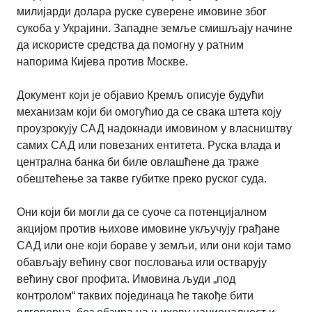
милијарди долара руске суверене имовине због
сукоба у Украјини. Западне земље смишљају начине
да искористе средства да помогну у ратним
напорима Кијева против Москве.
Документ који је објавио Кремљ описује будући
механизам који би омогућио да се свака штета коју
проузрокују САД надокнади имовином у власништву
самих САД или повезаних ентитета. Руска влада и
централна банка би биле овлашћене да траже
обештећење за такве губитке преко руског суда.
Они који би могли да се суоче са потенцијалном
акцијом против њихове имовине укључују грађане
САД или оне који бораве у земљи, или они који тамо
обављају већину свог пословања или остварују
већину свог профита. Имовина људи „под
контролом“ таквих појединаца ће такође бити