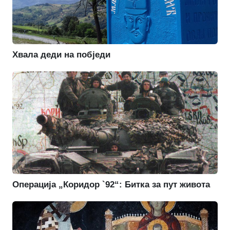
Хвала деди на побједи
Операција „Коридор `92“: Битка за пут живота