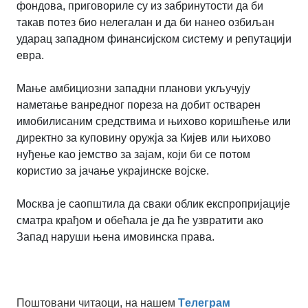
фондова, приговориле су из забринутости да би
такав потез био нелегалан и да би нанео озбиљан
ударац западном финансијском систему и репутацији
евра.
Мање амбициозни западни планови укључују
наметање ванредног пореза на добит остварен
имобилисаним средствима и њихово коришћење или
директно за куповину оружја за Кијев или њихово
нуђење као јемство за зајам, који би се потом
користио за јачање украјинске војске.
Москва је саопштила да сваки облик експропријације
сматра крађом и обећала је да ће узвратити ако
Запад наруши њена имовинска права.
Поштовани читаоци, на нашем
Tелеграм