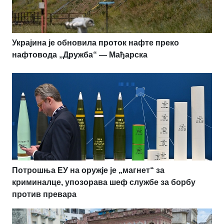
Украјина је обновила проток нафте преко
нафтовода „Дружба“ — Мађарска
Потрошња ЕУ на оружје је „магнет“ за
криминалце, упозорава шеф службе за борбу
против превара