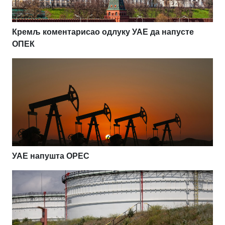
Кремљ коментарисао одлуку УАЕ да напусте
ОПЕК
УАЕ напушта OPEC