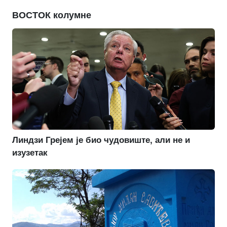
ВОСТОК колумне
Линдзи Грејем је био чудовиште, али не и
изузетак