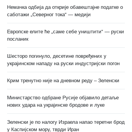
Немачка одбија да открије обавештајне податке о
саботажи „Северног тока“ — медији
Европске елите ће „саме себе уништити“ — руски
посланик
Шесторо погинуло, десетине повређених у
украјинском нападу на руски индустријски погон
Крим тренутно није на дневном реду – Зеленски
Министарство одбране Русије објавило детаље
нових удара на украјинске бродове и луке
Зеленски је по налогу Израела напао теретни брод
у Каспијском мору, тврди Иран