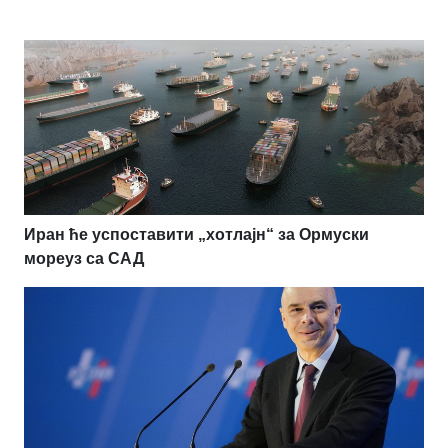
Иран ће успоставити „хотлајн“ за Ормуски
мореуз са САД