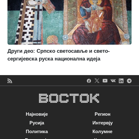
Други део: Српско светосавље и свето-
сергијевска руска национална идеја
Најновије
Регион
Русија
Интервју
Политика
Колумне