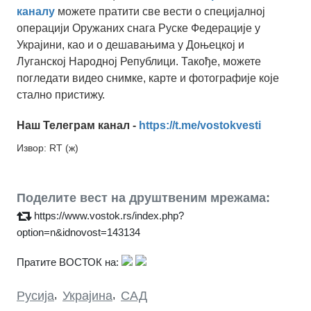
каналу
можете пратити све вести о специјалној
операцији Оружаних снага Руске Федерације у
Украјини, као и о дешавањима у Доњецкој и
Луганској Народној Републици. Такође, можете
погледати видео снимке, карте и фотографије које
стално пристижу.
Наш Телеграм канал -
https://t.me/vostokvesti
Извор: RT (ж)
Поделите вест на друштвеним мрежама:
https://www.vostok.rs/index.php?
option=n&idnovost=143134
Пратите ВОСТОК на:
Русија
,
Украјина
,
САД