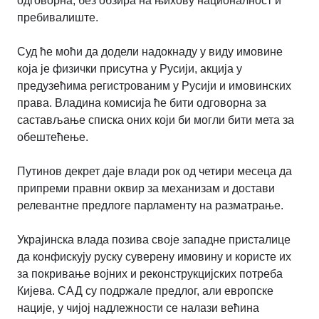
одговорна, без обзира на њихову националност и
пребивалиште.
Суд ће моћи да додели надокнаду у виду имовине
која је физички присутна у Русији, акција у
предузећима регистрованим у Русији и имовинских
права. Владина комисија ће бити одговорна за
састављање списка оних који би могли бити мета за
обештећење.
Путинов декрет даје влади рок од четири месеца да
припреми правни оквир за механизам и достави
релевантне предлоге парламенту на разматрање.
Украјинска влада позива своје западне присталице
да конфискују руску суверену имовину и користе их
за покривање војних и реконструкцијских потреба
Кијева. САД су подржале предлог, али европске
нације, у чијој надлежности се налази већина