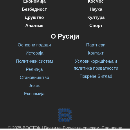
Економија
Космос
Безбедност
Наука
Друштво
Култура
Анализе
Спорт
О Русији
Основни подаци
Партнери
Историја
Контакт
Политички систем
Услови коришћења и
политика приватности
Религија
Покреће Битлаб
Становништво
Језик
Економија
© 2025 ВОСТОК | Вести из Русије на српском. Сва права