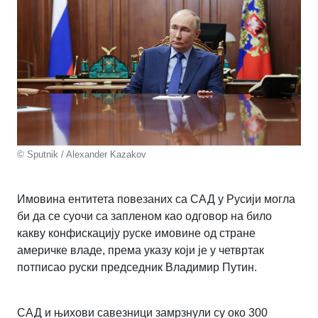
© Sputnik / Alexander Kazakov
Имовина ентитета повезаних са САД у Русији могла
би да се суочи са запленом као одговор на било
какву конфискацију руске имовине од стране
америчке владе, према указу који је у четвртак
потписао руски председник Владимир Путин.
САД и њихови савезници замрзнули су око 300