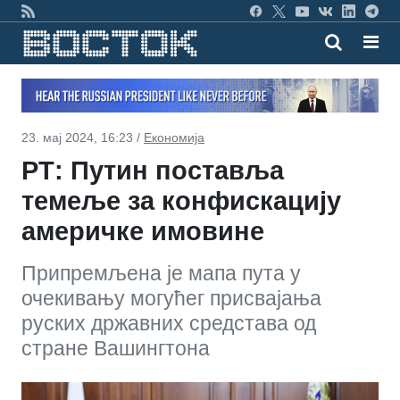
23. мај 2024, 16:23 /
Економија
РТ: Путин поставља
темеље за конфискацију
америчке имовине
Припремљена је мапа пута у
очекивању могућег присвајања
руских државних средстава од
стране Вашингтона