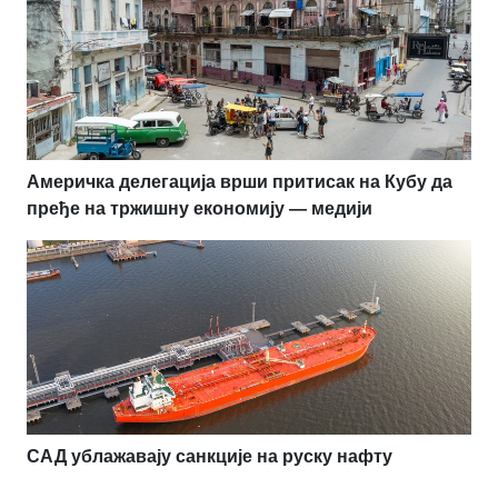
Америчка делегација врши притисак на Кубу да
пређе на тржишну економију — медији
САД ублажавају санкције на руску нафту