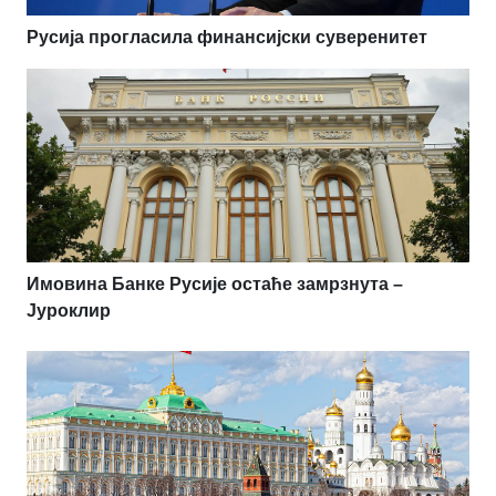
Русија прогласила финансијски суверенитет
Имовина Банке Русије остаће замрзнута –
Јуроклир