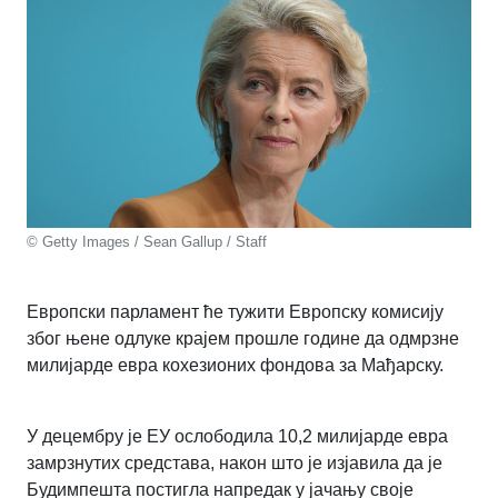
© Getty Images / Sean Gallup / Staff
Европски парламент ће тужити Европску комисију
због њене одлуке крајем прошле године да одмрзне
милијарде евра кохезионих фондова за Мађарску.
У децембру је ЕУ ослободила 10,2 милијарде евра
замрзнутих средстава, након што је изјавила да је
Будимпешта постигла напредак у јачању своје