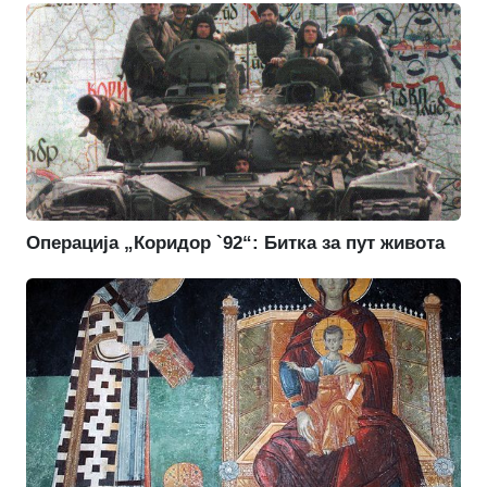
Операција „Коридор `92“: Битка за пут живота