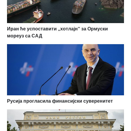
Иран ће успоставити „хотлајн“ за Ормуски
мореуз са САД
Русија прогласила финансијски суверенитет