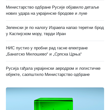
Министарство одбране Русије објавило детаље
нових удара на украјинске бродове и луке
Зеленски је по налогу Израела напао теретни брод
у Каспијском мору, тврди Иран
НИС пустио у пробни рад гасне електране
„Банатско Милошево“ и „Српска Црња“
Русија гађала украјински аеродром и логистичке
објекте, саопштило Министарство одбране