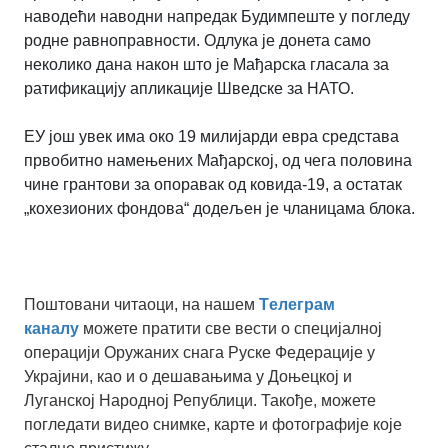
наводећи наводни напредак Будимпеште у погледу
родне равноправности. Одлука је донета само
неколико дана након што је Мађарска гласала за
ратификацију апликације Шведске за НАТО.
ЕУ још увек има око 19 милијарди евра средстава
првобитно намењених Мађарској, од чега половина
чине грантови за опоравак од ковида-19, а остатак
„кохезионих фондова“ додељен је чланицама блока.
Поштовани читаоци, на нашем
Tелеграм
каналу
можете пратити све вести о специјалној
операцији Оружаних снага Руске Федерације у
Украјини, као и о дешавањима у Доњецкој и
Луганској Народној Републици. Такође, можете
погледати видео снимке, карте и фотографије које