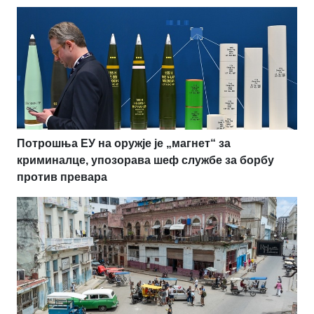
Потрошња ЕУ на оружје је „магнет“ за
криминалце, упозорава шеф службе за борбу
против превара