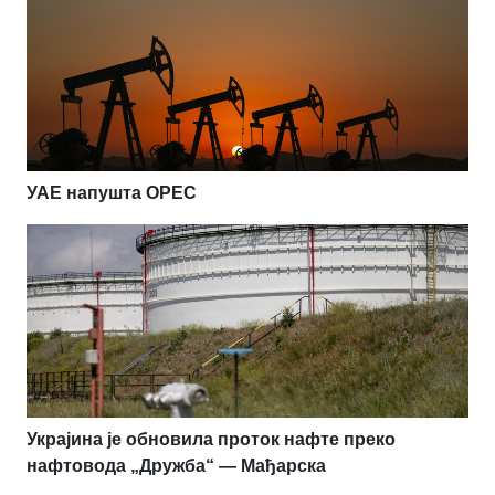
УАЕ напушта OPEC
Украјина је обновила проток нафте преко
нафтовода „Дружба“ — Мађарска