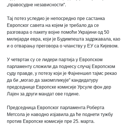
„правосудне независности“.
Тај потез уследио је непосредно пре састанка
Европског савета на којем је требало да се
разговара о пакету војне помоћи Украјини од 50
милијарди евра, који је Будимпешта задржавала, као
и о отварању преговора о чланству у ЕУ са Кијевом.
У четвртак су се лидери партија у Европском
парламенту сложили да поднесу случај Европском
суду правде, у потезу који је Фајненшел тајмс рекао
да би „могао да закомпликује“ кандидатуру
председнице Европске комисије Урсуле фон дер
Лајен за други мандат ове године.
Председница Европског парламента Роберта
Метсола је наводно изјавила да ће поднети тужбу
против Европске комисије пре 25. марта.