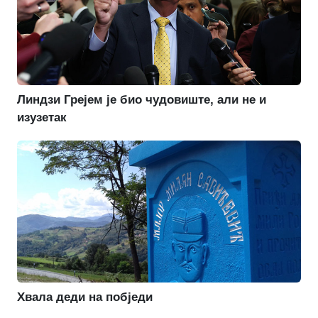
Линдзи Грејем је био чудовиште, али не и
изузетак
Хвала деди на побједи