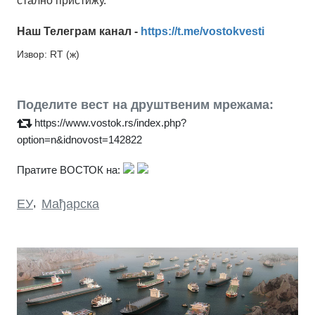
стално пристижу.
Наш Телеграм канал -
https://t.me/vostokvesti
Извор: RT (ж)
Поделите вест на друштвеним мрежама:
https://www.vostok.rs/index.php?
option=n&idnovost=142822
Пратите ВОСТОК на:
ЕУ
,
Мађарска