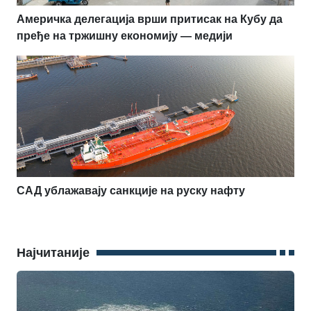
Америчка делегација врши притисак на Кубу да
пређе на тржишну економију — медији
САД ублажавају санкције на руску нафту
Најчитаније