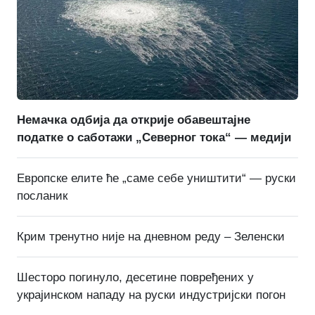
Немачка одбија да открије обавештајне
податке о саботажи „Северног тока“ — медији
Европске елите ће „саме себе уништити“ — руски
посланик
Крим тренутно није на дневном реду – Зеленски
Шесторо погинуло, десетине повређених у
украјинском нападу на руски индустријски погон