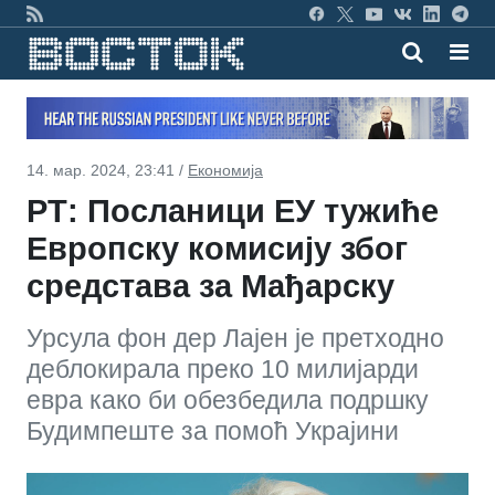
14. мар. 2024, 23:41 /
Економија
РТ: Посланици ЕУ тужиће
Европску комисију због
средстава за Мађарску
Урсула фон дер Лајен је претходно
деблокирала преко 10 милијарди
евра како би обезбедила подршку
Будимпеште за помоћ Украјини