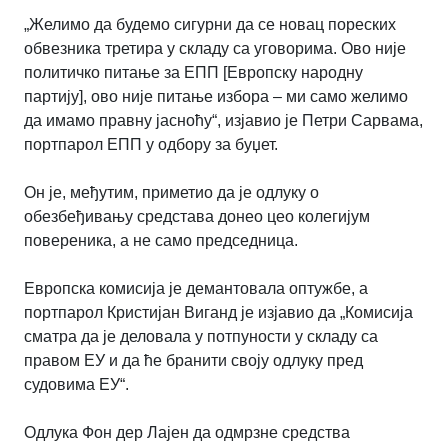
„Желимо да будемо сигурни да се новац пореских
обвезника третира у складу са уговорима. Ово није
политичко питање за ЕПП [Европску народну
партију], ово није питање избора – ми само желимо
да имамо правну јасноћу“, изјавио је Петри Сарвама,
портпарол ЕПП у одбору за буџет.
Он је, међутим, приметио да је одлуку о
обезбеђивању средстава донео цео колегијум
повереника, а не само председница.
Европска комисија је демантовала оптужбе, а
портпарол Кристијан Виганд је изјавио да „Комисија
сматра да је деловала у потпуности у складу са
правом ЕУ и да ће бранити своју одлуку пред
судовима ЕУ“.
Одлука Фон дер Лајен да одмрзне средства