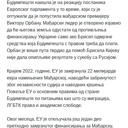
Будимпешти наишла је на реакцију посланика
Европског парламента у то време, који су је
оптужили да је попустила мађарском премијеру
Виктору Орбану. Мађарски лидер је отворено изјавио
да ће његова земља одустати од противљења
финансирању Украјине само ако Брисел одмрзне
средства која Будимпешта с правом треба да плати.
Орбан је више пута тврдио да помоћ Брисела Кијеву
није дала опипљиве резултате у сукобу са Русијом.
Крајем 2022. године, ЕУ је замрзнула 22 милијарде
евра намењених Мађарској, наводећи забринутост
због независности судија и наводних кршења
Повеље ЕУ о основним правима од стране
Будимпеште по питањима као што су миграција,
ЛГБТК права и академске слободе.
Овог месеца, ЕУ је откључала још један део
претходно замрзнутог финансирања за Мађарску,