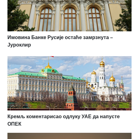
Имовина Банке Русије остаће замрзнута –
Јуроклир
Кремљ коментарисао одлуку УАЕ да напусте
ОПЕК