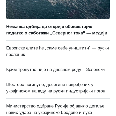
Немачка одбија да открије обавештајне
податке о саботажи „Северног тока“ — медији
Европске елите ће „саме себе уништити“ — руски
посланик
Крим тренутно није на дневном реду – Зеленски
Шесторо погинуло, десетине повређених у
украјинском нападу на руски индустријски погон
Министарство одбране Русије објавило детаље
нових удара на украјинске бродове и луке