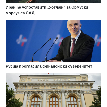
Иран ће успоставити „хотлајн“ за Ормуски
мореуз са САД
Русија прогласила финансијски суверенитет