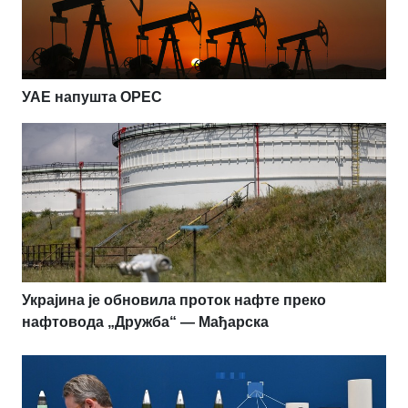
УАЕ напушта OPEC
Украјина је обновила проток нафте преко
нафтовода „Дружба“ — Мађарска