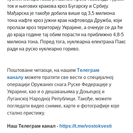
ток и његових кракова кроз Бугарску и Србију.
Мађарска је такође добила више од 3,5 милиона
тона нафте кроз јужни крак нафтовода Дружба, који
пролази кроз територију Украјине, а очекује се да ће
до краја године тај обим порасти на приближно 4,8-5
милиона тона. Поред тога, нуклеарна електрана Пакс
ради на руско нуклеарно гориво.
Поштовани читаоци, на нашем
Tелеграм
каналу
можете пратити све вести о специјалној
операцији Оружаних снага Руске Федерације у
Украјини, као и о дешавањима у Доњецкој и
Луганској Народној Републици. Такође, можете
погледати видео снимке, карте и фотографије које
стално пристижу.
Наш Телеграм канал -
https://t.me/vostokvesti