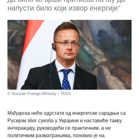
напусти било који извор енергије“
© Russian Foreign Ministry / TASS
Мађарска неће одустати од енергетске сарадње са
Русијом због сукоба у Украјини и наставиће такву
интеракцију, руководећи се практичним, а не
политичким разматрањима, поновио је на