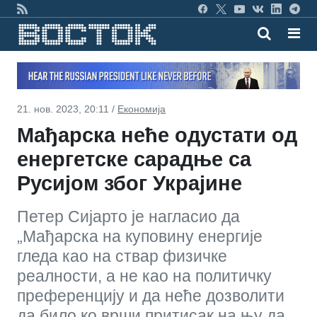
21. нов. 2023, 20:11 /
Економија
Мађарска неће одустати од
енергетске сарадње са
Русијом због Украјине
Петер Сијарто је нагласио да
„Мађарска на куповину енергије
гледа као на ствар физичке
реалности, а не као на политичку
преференцију и да неће дозволити
да било ко врши притисак на њу да