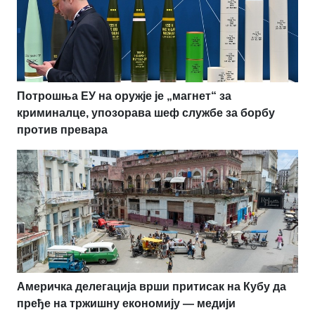
Потрошња ЕУ на оружје је „магнет“ за
криминалце, упозорава шеф службе за борбу
против превара
Америчка делегација врши притисак на Кубу да
пређе на тржишну економију — медији