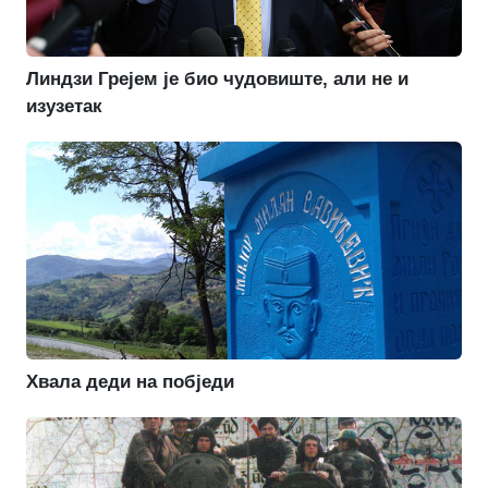
Линдзи Грејем је био чудовиште, али не и
изузетак
Хвала деди на побједи