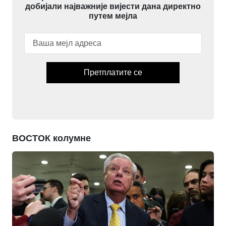
добијали најважније вијести дана директно
путем мејла
Претплатите се
ВОСТОК колумне