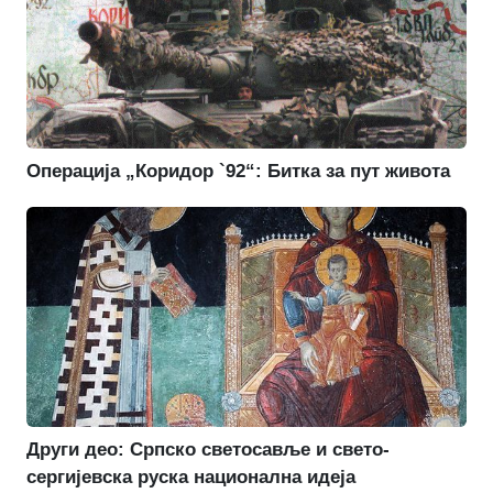
Операција „Коридор `92“: Битка за пут живота
Други део: Српско светосавље и свето-
сергијевска руска национална идеја