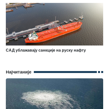
САД ублажавају санкције на руску нафту
Најчитаније