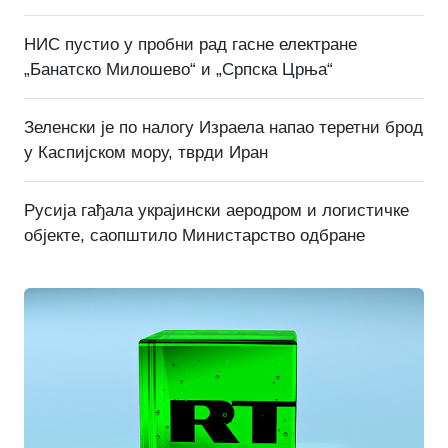
НИС пустио у пробни рад гасне електране
„Банатско Милошево“ и „Српска Црња“
Зеленски је по налогу Израела напао теретни брод
у Каспијском мору, тврди Иран
Русија гађала украјински аеродром и логистичке
објекте, саопштило Министарство одбране