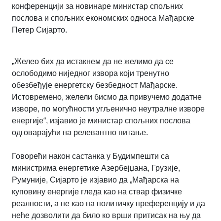
конференцији за новинаре министар спољних
послова и спољних економских односа Мађарске
Петер Сијарто.
„Желео бих да истакнем да не желимо да се
ослободимо ниједног извора који тренутно
обезбеђује енергетску безбедност Мађарске.
Истовремено, желели бисмо да привучемо додатне
изворе, по могућности угљенично неутралне изворе
енергије“, изјавио је министар спољних послова
одговарајући на релевантно питање.
Говорећи након састанка у Будимпешти са
министрима енергетике Азербејџана, Грузије,
Румуније, Сијарто је изјавио да „Мађарска на
куповину енергије гледа као на ствар физичке
реалности, а не као на политичку преференцију и да
неће дозволити да било ко врши притисак на њу да