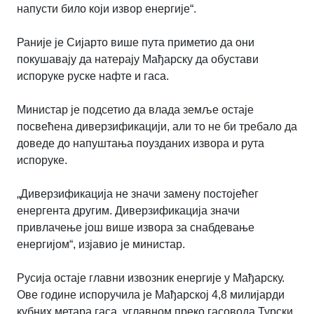
напусти било који извор енергије
“
.
Раније је Сијарто више пута приметио да они
покушавају да натерају Мађарску да обустави
испоруке руске нафте и гаса.
Министар је подсетио да влада земље остаје
посвећена диверзификацији, али то не би требало да
доведе до напуштања поузданих извора и рута
испоруке.
„
Диверзификација не значи замену постојећег
енергента другим. Диверзификација значи
привлачење још више извора за снабдевање
енергијом
“
, изјавио је министар.
Русија остаје главни извозник енергије у Мађарску.
Ове године испоручила је Мађарској 4,8 милијарди
кубних метара гаса, углавном преко гасовода Турски