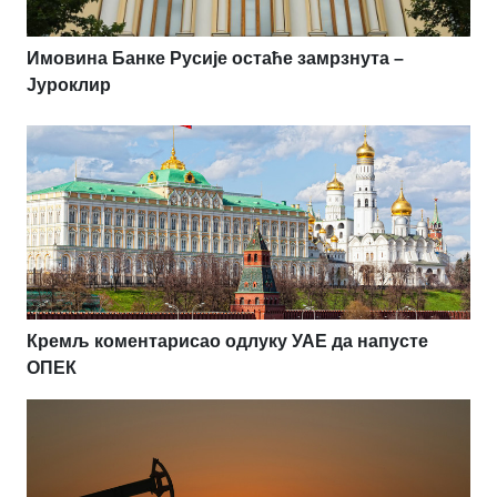
Имовина Банке Русије остаће замрзнута –
Јуроклир
Кремљ коментарисао одлуку УАЕ да напусте
ОПЕК