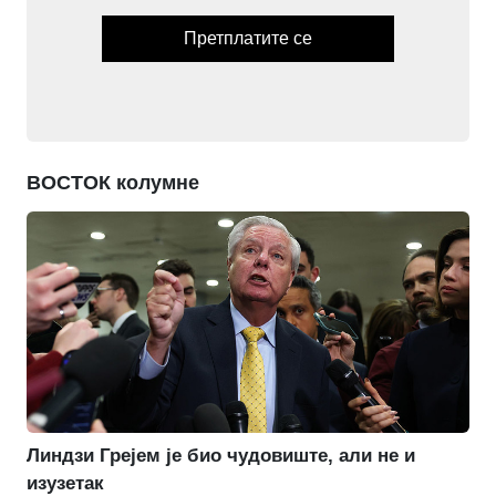
Претплатите се
ВОСТОК колумне
Линдзи Грејем је био чудовиште, али не и
изузетак