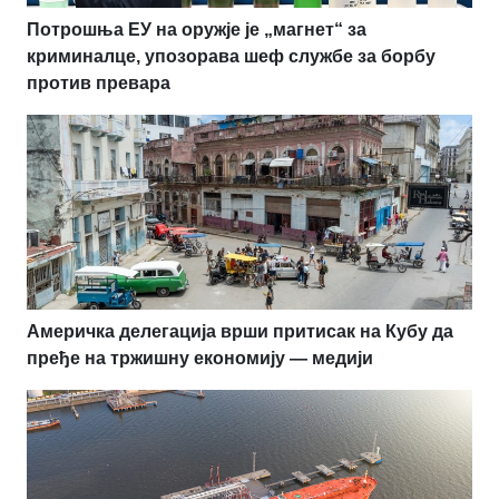
Потрошња ЕУ на оружје је „магнет“ за
криминалце, упозорава шеф службе за борбу
против превара
Америчка делегација врши притисак на Кубу да
пређе на тржишну економију — медији