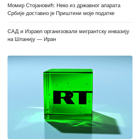
Момир Стојановић: Неко из државног апарата
Србије доставио је Приштини моје податке
САД и Израел организовали мигрантску инвазију
на Шпанију — Иран