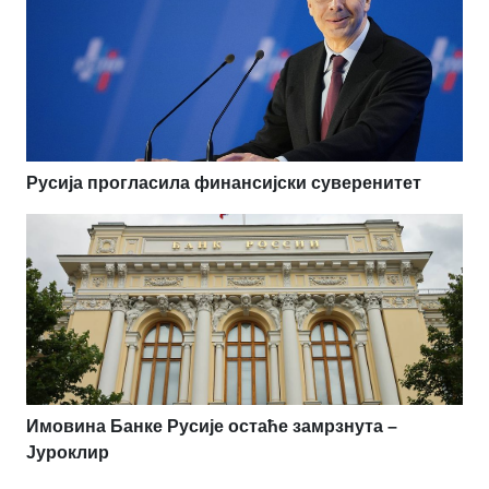
Русија прогласила финансијски суверенитет
Имовина Банке Русије остаће замрзнута –
Јуроклир