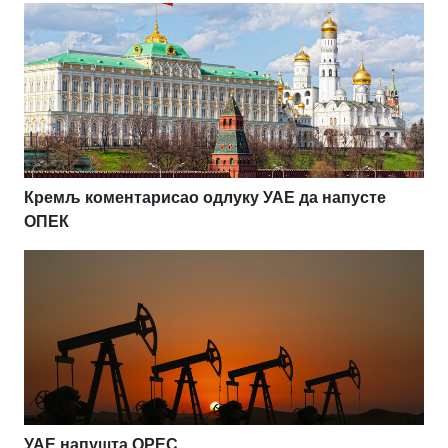
Кремљ коментарисао одлуку УАЕ да напусте
ОПЕК
УАЕ напушта OPEC