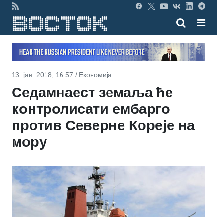
13. јан. 2018, 16:57 /
Економија
Седамнаест земаља ће
контролисати ембарго
против Северне Кореје на
мору