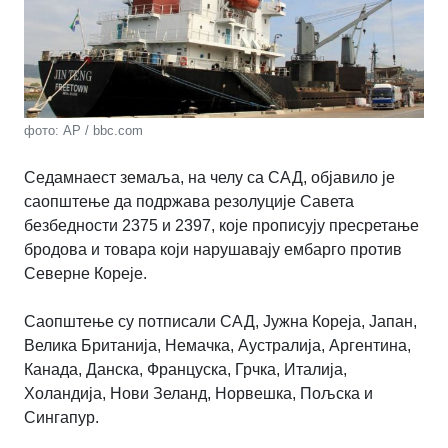
фото: AP / bbc.com
Седамнаест земаља, на челу са САД, објавило је
саопштење да подржава резолуције Савета
безбедности 2375 и 2397, које прописују пресретање
бродова и товара који нарушавају ембарго против
Северне Кореје.
Саопштење су потписали САД, Јужна Кореја, Јапан,
Велика Британија, Немачка, Аустралија, Аргентина,
Канада, Данска, Француска, Грчка, Италија,
Холандија, Нови Зеланд, Норвешка, Пољска и
Сингапур.