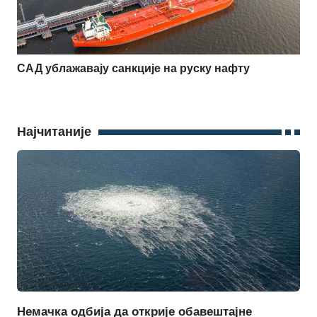
САД ублажавају санкције на руску нафту
Најчитаније
Немачка одбија да открије обавештајне