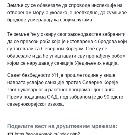
Земље су се обавезале да спроводе инспекције на
отвореном мору, а уколико је неопходно, да сумњиве
бродове усмеравају ка својим лукама.
Те земље ће у оквиру свог законодавства забранити
да се превози роба која је истоварена с бродова који
су трговали са Северном Корејом. Оне су се
обавезале и да ће уништавати сву пронађену робом
којом се нарушавају санкције Уједињених нација.
Савет безбедности УН је прошле године у више
наврата усвајао санкције против Северне Кореје
због нуклеарног и ракетног програма Пјонгјанга.
Према подацима САД, под забраном је до 90 одсто
севернокорејског извоза.
Поделите вест на друштвеним мрежама:
https://www.vostok.rs/index.php?