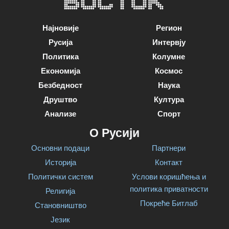
Најновије
Регион
Русија
Интервју
Политика
Колумне
Економија
Космос
Безбедност
Наука
Друштво
Култура
Анализе
Спорт
О Русији
Основни подаци
Партнери
Историја
Контакт
Политички систем
Услови коришћења и
политика приватности
Религија
Покреће Битлаб
Становништво
Језик