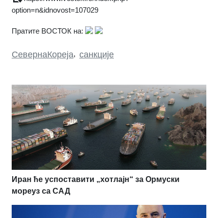
option=n&idnovost=107029
Пратите ВОСТОК на:
СевернаКореја
,
санкције
Иран ће успоставити „хотлајн“ за Ормуски
мореуз са САД