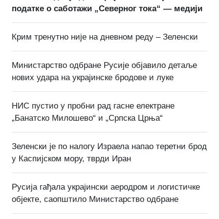
податке о саботажи „Северног тока“ — медији
Крим тренутно није на дневном реду – Зеленски
Министарство одбране Русије објавило детаље
нових удара на украјинске бродове и луке
НИС пустио у пробни рад гасне електране
„Банатско Милошево“ и „Српска Црња“
Зеленски је по налогу Израела напао теретни брод
у Каспијском мору, тврди Иран
Русија гађала украјински аеродром и логистичке
објекте, саопштило Министарство одбране