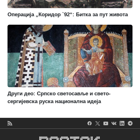
Операција „Коридор `92“: Битка за пут живота
Други део: Српско светосавље и свето-
сергијевска руска национална идеја