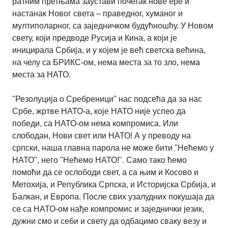
ратним претњама заустави почетак нове ере и
настанак Новог света – праведног, хуманог и
мултиполарног, са заједничком будућношћу. У Новом
свету, који предводе Русија и Кина, а који је
иницирала Србија, и у којем је већ светска већина,
на челу са БРИКС-ом, нема места за то зло, нема
места за НАТО.
"Резолуција о Сребреници" нас подсећа да за нас
Србе, жртве НАТО-а, које НАТО није успео да
победи, са НАТО-ом нема компромиса. Или
слободан, Нови свет или НАТО! А у преводу на
српски, наша главна парола не може бити "Нећемо у
НАТО", него "Нећемо НАТО!". Само тако ћемо
помоћи да се ослободи свет, а са њим и Косово и
Метохија, и Република Српска, и Историјска Србија, и
Балкан, и Европа. После свих узалудних покушаја да
се са НАТО-ом нађе компромис и заједнички језик,
дужни смо и себи и свету да одбацимо сваку везу и