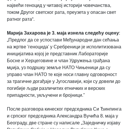
највећи геноцид у читавој историји човечанства,
током Другог светског рата, преузета у опасан свет
ратног рата“.
Марија Захарова је 3. маја изнела следећу оцену
:
„Предлог да се успостави Међународни дан сећања
на жртве 'геноцида' у Сребреници је исполитизована
иницијатива којој је представник Лабораторије
Босне и Херцеговине и члан Удружења грађана
мџија, уз подршку земље НАТО Чињеници да су
управо члан НАТО те које носи главну одговорност
за трагичне догађаје у Југославији, који су довели до
погибије људи различитих етничких и верских
припадности, укључени и бројници."
После разговора кинеског председника Си Ђинпинга
и српског председника Александра Вучића 8. маја у
Београду, две стране су написале „Заједничку изјаву