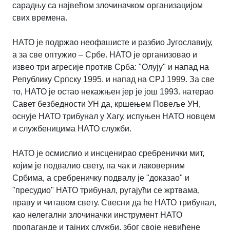
сарадњу са највећом злочиначком организацијом
свих времена.
НАТО је подржао неофашисте и разбио Југославију,
а за све оптужио – Србе. НАТО је организовао и
извео три агресије против Срба: "Олују" и напад на
Републику Српску 1995. и напад на СРЈ 1999. За све
то, НАТО је остао некажњен јер је још 1993. натерао
Савет безбедности УН да, кршењем Повеље УН,
оснује НАТО трибунал у Хагу, испуњен НАТО новцем
и службеницима НАТО служби.
НАТО је осмислио и инсценирао сребренички мит,
којим је подвалио свету, па чак и лаковерним
Србима, а сребреничку подвалу је "доказао" и
"пресудио" НАТО трибунал, ругајући се жртвама,
праву и читавом свету. Свесни да ће НАТО трибунал,
као нелегални злочиначки инструмент НАТО
пропаганде и тајних служби, због своје невиђене