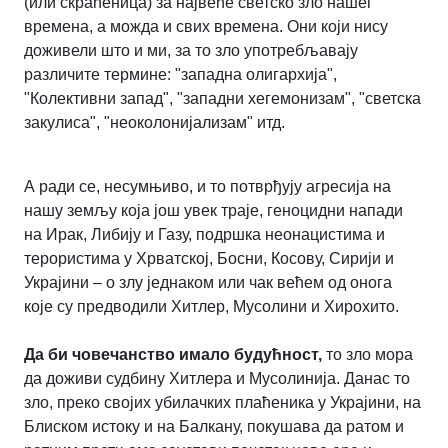
(или скраћеница) за највеће светско зло нашег
времена, а можда и свих времена. Они који нису
доживели што и ми, за то зло употребљавају
различите термине: "западна олигархија",
"Колективни запад", "западни хегемонизам", "светска
закулиса", "неоколонијализам" итд.
А ради се, несумњиво, и то потврђују агресија на
нашу земљу која још увек траје, геноцидни напади
на Ирак, Либију и Газу, подршка неонацистима и
терористима у Хрватској, Босни, Косову, Сирији и
Украјини – о злу једнаком или чак већем од онога
које су предводили Хитлер, Мусолини и Хирохито.
Да би човечанство имало будућност,
то зло мора
да доживи судбину Хитлера и Мусолинија. Данас то
зло, преко својих убилачких плаћеника у Украјини, на
Блиском истоку и на Балкану, покушава да ратом и