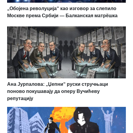
„Обојена револуција“ као изговор за слепило
Москве према Србији — Балканская матрёшка
Ана Јурпалова: „Џепни“ руски стручњаци
поново покушавају да оперу Вучићеву
репутацију