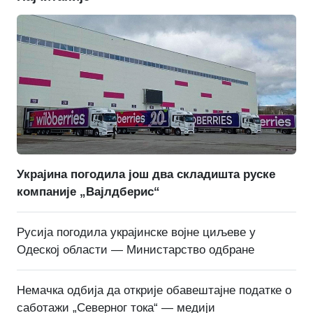
Украјина погодила још два складишта руске
компаније „Вајлдберис“
Русија погодила украјинске војне циљеве у
Одеској области — Министарство одбране
Немачка одбија да открије обавештајне податке о
саботажи „Северног тока“ — медији