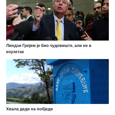
Линдзи Грејем је био чудовиште, али не и
изузетак
Хвала деди на побједи