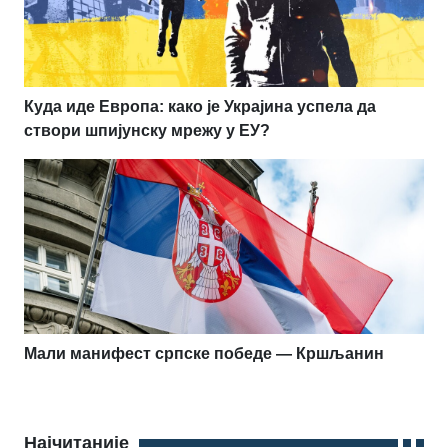
Куда иде Европа: како је Украјина успела да
створи шпијунску мрежу у ЕУ?
Мали манифест српске победе — Кршљанин
Најчитаније