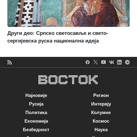
Други део: Српско светосавље и свето-
сергијевска руска национална идеја
Најновије
Регион
Русија
Интервју
Политика
Колумне
Економија
Космос
Безбедност
Наука