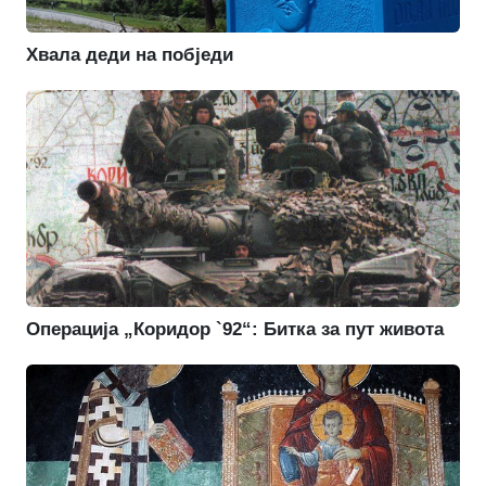
Хвала деди на побједи
Операција „Коридор `92“: Битка за пут живота