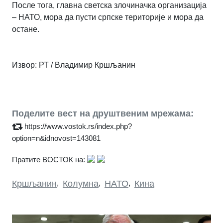
После тога, главна светска злочиначка организација
– НАТО, мора да пусти српске територије и мора да
остане.
Извор: РТ / Владимир Кршљанин
Поделите вест на друштвеним мрежама:
https://www.vostok.rs/index.php?
option=n&idnovost=143081
Пратите ВОСТОК на:
Кршљанин
,
Колумна
,
НАТО
,
Кина