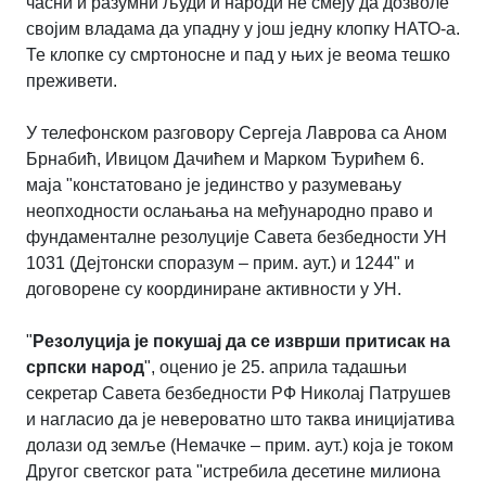
часни и разумни људи и народи не смеју да дозволе
својим владама да упадну у још једну клопку НАТО-а.
Те клопке су смртоносне и пад у њих је веома тешко
преживети.
У телефонском разговору Сергеја Лаврова са Аном
Брнабић, Ивицом Дачићем и Марком Ђурићем 6.
маја "констатовано је јединство у разумевању
неопходности ослањања на међународно право и
фундаменталне резолуције Савета безбедности УН
1031 (Дејтонски споразум – прим. аут.) и 1244" и
договорене су координиране активности у УН.
"
Резолуција је покушај да се изврши притисак на
српски народ
", оценио је 25. априла тадашњи
секретар Савета безбедности РФ Николај Патрушев
и нагласио да је невероватно што таква иницијатива
долази од земље (Немачке – прим. аут.) која је током
Другог светског рата "истребила десетине милиона