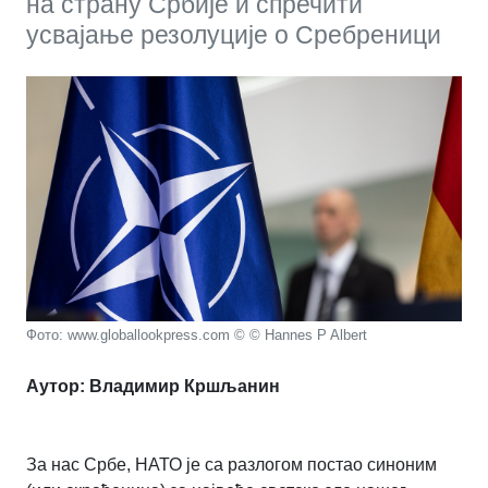
на страну Србије и спречити
усвајање резолуције о Сребреници
Фото: www.globallookpress.com © © Hannes P Albert
Аутор:
Владимир Кршљанин
За нас Србе, НАТО је са разлогом постао синоним