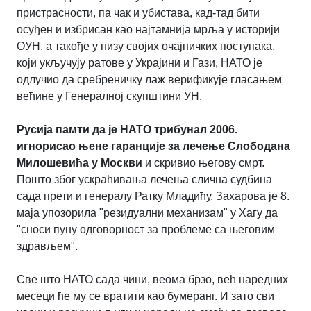
пристрасности, па чак и убистава, кад-тад бити
осуђен и избрисан као најтамнија мрља у историји
ОУН, а такође у низу својих очајничких поступака,
који укључују ратове у Украјини и Гази, НАТО је
одлучио да сребреничку лаж верификује гласањем
већине у Генералној скупштини УН.
Русија памти да је НАТО трибунал 2006.
игнорисао њене гаранције за лечење Слободана
Милошевића у Москви
и скривио његову смрт.
Пошто због ускраћивања лечења слична судбина
сада прети и генералу Ратку Младићу, Захарова је 8.
маја упозорила "резидуални механизам" у Хагу да
"сноси пуну одговорност за проблеме са његовим
здрављем".
Све што НАТО сада чини, веома брзо, већ наредних
месеци ће му се вратити као бумеранг. И зато сви