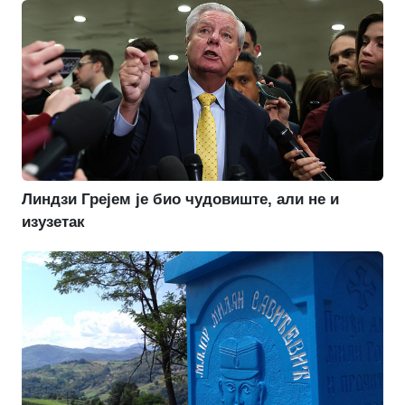
Линдзи Грејем је био чудовиште, али не и
изузетак