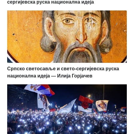
сергијевска руска национална идеја
Српско светосавље и свето-сергијевска руска
национална идеја — Илија Горјачев