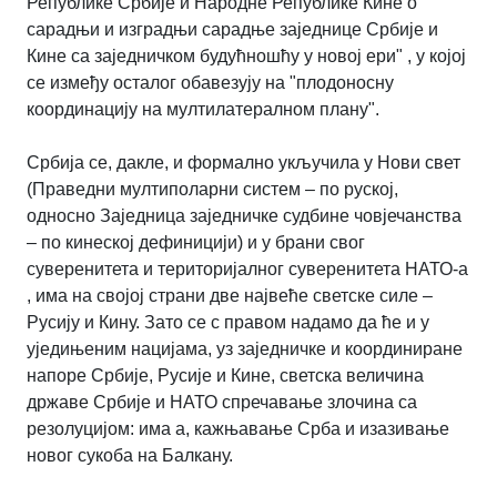
Републике Србије и Народне Републике Кине о
сарадњи и изградњи сарадње заједнице Србије и
Кине са заједничком будућношћу у новој ери" , у којој
се између осталог обавезују на "плодоносну
координацију на мултилатералном плану".
Србија се, дакле, и формално укључила у Нови свет
(Праведни мултиполарни систем – по руској,
односно Заједница заједничке судбине човјечанства
– по кинеској дефиницији) и у брани свог
суверенитета и територијалног суверенитета НАТО-а
, има на својој страни две највеће светске силе –
Русију и Кину. Зато се с правом надамо да ће и у
уједињеним нацијама, уз заједничке и координиране
напоре Србије, Русије и Кине, светска величина
државе Србије и НАТО спречавање злочина са
резолуцијом: има а, кажњавање Срба и изазивање
новог сукоба на Балкану.