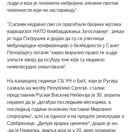
људи и која је починила небројене злочине против
човечности који не застаревају".
"Сасвим недавно смо се присећали бројних жртава
варварског НАТО бомбардовања Југославије", рекао
је тада Патрушев и додао да су се учесници
међународне конференције о безбедности у Санкт
Петербургу питали "какво морално право ти људи
уопште имају да осуђују оне које су недавно
немилосрдно уништавали".
На ванредној седници СБ УН о БиХ, који је Русија
сазвала на молбу Републике Српске, стални
представник Русије Василиј Небензја је 30. априла
најавио да је „догађао последњим месецима, а
последњој години основних поставки Мировног
споразума", што се односи и на предлог резолуције о
Сребреници. „Делује крајње цинично“, додао је он,
„да је Немачка, земља која је у 20. веку починила