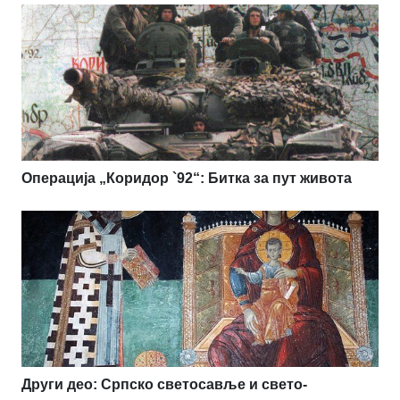
Операција „Коридор `92“: Битка за пут живота
Други део: Српско светосавље и свето-