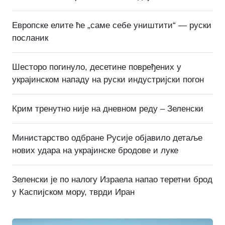
Европске елите ће „саме себе уништити“ — руски
посланик
Шесторо погинуло, десетине повређених у
украјинском нападу на руски индустријски погон
Крим тренутно није на дневном реду – Зеленски
Министарство одбране Русије објавило детаље
нових удара на украјинске бродове и луке
Зеленски је по налогу Израела напао теретни брод
у Каспијском мору, тврди Иран