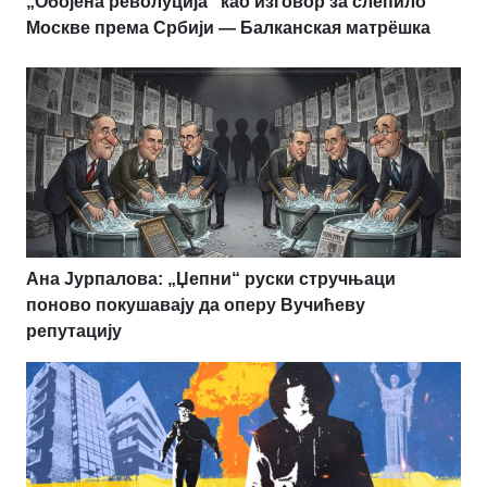
„Обојена револуција“ као изговор за слепило
Москве према Србији — Балканская матрёшка
Ана Јурпалова: „Џепни“ руски стручњаци
поново покушавају да оперу Вучићеву
репутацију