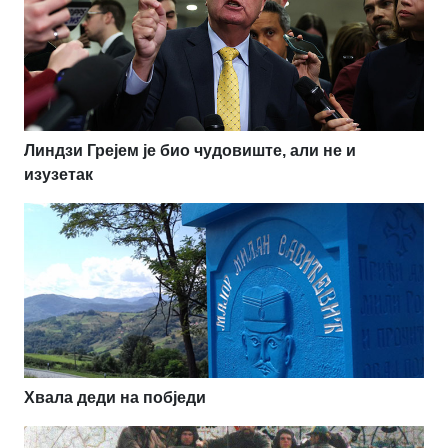
Линдзи Грејем је био чудовиште, али не и
изузетак
Хвала деди на побједи