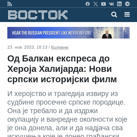
23. нов. 2023, 18:13 /
Колумне
Од Балкан експреса до
Хероја Халијарда: Нови
српски историјски филм
И херојство и трагедија извиру из
судбине просечне српске породице.
Она је требало и да издржи
окупацију и ванредне околности које
је она донела, али и да надјача сва
искушења које је донео грађански