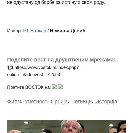
не одустану од борбе за истину о свом роду.
Извор:
РТ Балкан
/
Немања Девић
Поделите вест на друштвеним мрежама:
https://www.vostok.rs/index.php?
option=n&idnovost=142053
Пратите ВОСТОК на:
Филм
,
Уметност
,
Србија
,
Четници
,
Историја