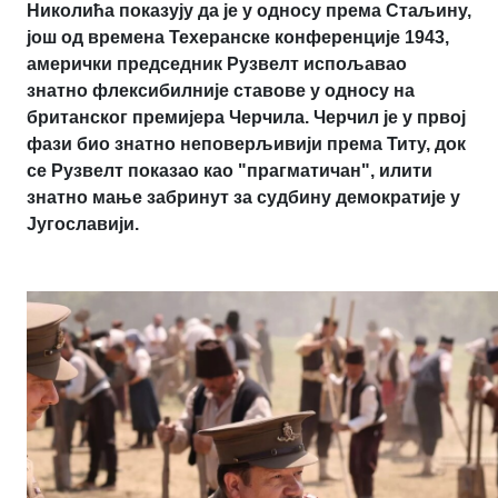
Николића показују да је у односу према Стаљину,
још од времена Техеранске конференције 1943,
амерички председник Рузвелт испољавао
знатно флексибилније ставове у односу на
британског премијера Черчила. Черчил је у првој
фази био знатно неповерљивији према Титу, док
се Рузвелт показао као "прагматичан", илити
знатно мање забринут за судбину демократије у
Југославији.