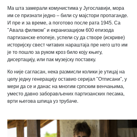
Ма шта замерали комунистима у Југославији, мора
им се признати једно – били су мајстори пропаганде.
И пре и за време, а поготово после рата 1945. Са
"Авала филмом" и екранизацијом 600 епизода
партизанске епопеје, успели су да створе (искриве)
историјску свест читавих нараштаја пре него што им
је то пошло за руком кроз било коју књигу,
дисертацију, или пак музејску поставку.
Ко није сагласан, нека размисли колики је утицај на
целу једну генерацију оставио серијал "Отписани", у
мери да се и данас на многим српским венчањима,
уместо давно заборављених партизанских песама,
врти његова шпица уз трубаче.