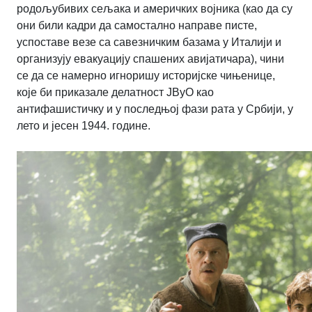
родољубивих сељака и америчких војника (као да су
они били кадри да самостално направе писте,
успоставе везе са савезничким базама у Италији и
организују евакуацију спашених авијатичара), чини
се да се намерно игноришу историјске чињенице,
које би приказале делатност ЈВуО као
антифашистичку и у последњој фази рата у Србији, у
лето и јесен 1944. године.