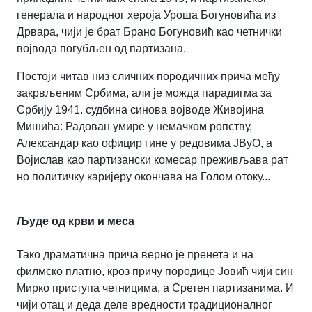
генерала и народног хероја Уроша Богуновића из
Дрвара, чији је брат Брано Богуновић као четнички
војвода погубљен од партизана.
Постоји читав низ сличних породичних прича међу
закрвљеним Србима, али је можда парадигма за
Србију 1941. судбина синова војводе Живојина
Мишића: Радован умире у немачком ропству,
Александар као официр гине у редовима ЈВуО, а
Војислав као партизански комесар преживљава рат
но политичку каријеру окончава на Голом отоку...
Људе од крви и меса
Тако драматична прича верно је пренета и на
филмско платно, кроз причу породице Јовић чији син
Мирко приступа четницима, а Сретен партизанима. И
чији отац и деда деле вредности традиционалног