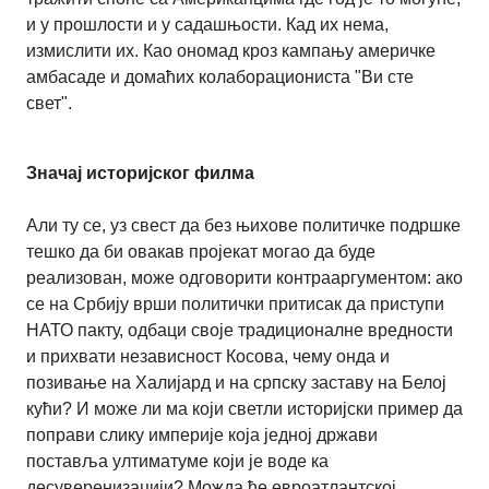
и у прошлости и у садашњости. Кад их нема,
измислити их. Као ономад кроз кампању америчке
амбасаде и домаћих колаборациониста "Ви сте
свет".
Значај историјског филма
Али ту се, уз свест да без њихове политичке подршке
тешко да би овакав пројекат могао да буде
реализован, може одговорити контрааргументом: ако
се на Србију врши политички притисак да приступи
НАТО пакту, одбаци своје традиционалне вредности
и прихвати независност Косова, чему онда и
позивање на Халијард и на српску заставу на Белој
кући? И може ли ма који светли историјски пример да
поправи слику империје која једној држави
поставља ултиматуме који је воде ка
десуверенизацији? Можда ће евроатлантској,