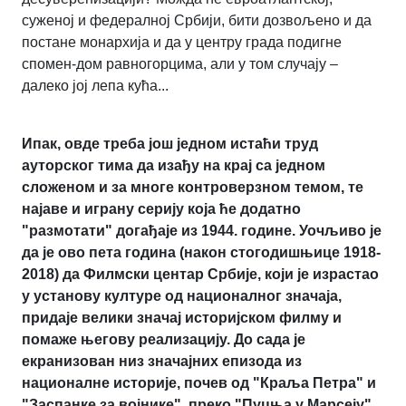
суженој и федералној Србији, бити дозвољено и да
постане монархија и да у центру града подигне
спомен-дом равногорцима, али у том случају –
далеко јој лепа кућа...
Ипак, овде треба још једном истаћи труд
ауторског тима да изађу на крај са једном
сложеном и за многе контроверзном темом, те
најаве и играну серију која ће додатно
"размотати" догађаје из 1944. године. Уочљиво је
да је ово пета година (након стогодишњице 1918-
2018) да Филмски центар Србије, који је израстао
у установу културе од националног значаја,
придаје велики значај историјском филму и
помаже његову реализацију. До сада је
екранизован низ значајних епизода из
националне историје, почев од "Краља Петра" и
"Заспанке за војнике", преко "Пуцња у Марсеју",