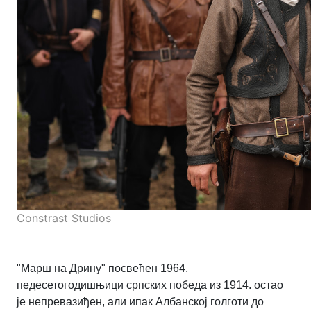
Constrast Studios
"Марш на Дрину" посвећен 1964.
педесетогодишњици српских победа из 1914. остао
је непревазиђен, али ипак Албанској голготи до