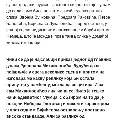
су пострадали, чујемо глас(ове) личности које су нам
до сада само биле познате са избледелих ратних
слика: Звонка Вучковића, Предрага Раковића, Петра
Баћовића, Војислава Лукачевића. Поред осталог, у
једној сцени видимо их и ангажоване у борби против
Немаца, што је можда и прва таква слика у домаћој
кинематографији.
Чини се да је најслабији приказ једног од главних
јунака, ђенерала Михаиловића, будући да се
појављује у свега неколико сцена и притом не
изговара ма какву реплику која би остала
присутна у памћењу, могла да се цитира. И за
сам Михаиловићев лик, чини се, било је тешко
наћи адекватног глумца, с обзиром на то да је
покојни Небојша Глоговац и ликом и карактером
у претходном Бајићевом остварењу поставио
високе стандарде. Али за разлику од