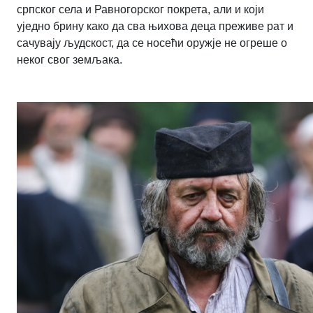
српског села и Равногорског покрета, али и који
уједно брину како да сва њихова деца преживе рат и
сачувају људскост, да се носећи оружје не огреше о
неког свог земљака.