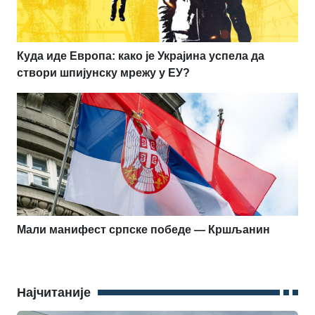
Куда иде Европа: како је Украјина успела да
створи шпијунску мрежу у ЕУ?
Мали манифест српске победе — Кршљанин
Најчитаније