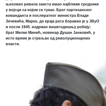
њихових ривала заиста имао најближе сроднике
у војсци са којом се тукао. Брат партизанског
команданта и послератног министра Владе
Зечевића, Марко, до краја рата боравио је у ЈВуО
и после 1945. издржао вишегодишњу робију;
брат Милке Минић, новинар Душан Јанковић, у
исто време је стрељан од револуционарних
власти.