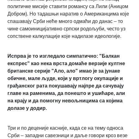
политичке мисије ставити романсу са Лили (Аницом
Добром). Но тадашњи наратив о Американцима које
спашавају Срби неће много одмаћи до данас – то
чине самоиницијативно српски родољуби, често уз
сопствене калкулације које надилазе идеологије.
Испрва је то изгледало симпатично: "Балкан
експрес" као нека врста домаће верзије култне
британске серије "Ало, ало" имао је за јунаке
обичне, мале људе, који у вртлогу окупације и
грађанског рата покушавају најпре да сачувају
главе на раменима, да понешто и ушићаре, али
на крају и да помогну невољницима са којима
долазе у додир.
Три и по деценије касније, када се на тему односа
Срби ‒ западни савезници и даље говори кроз везе