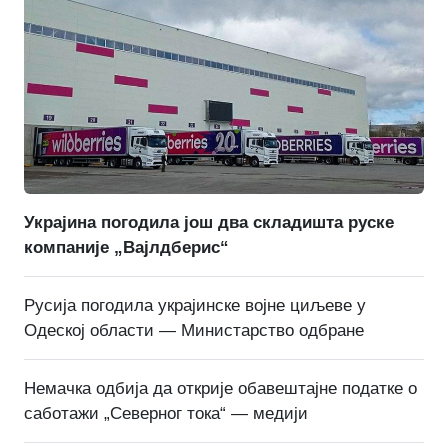
Украјина погодила још два складишта руске
компаније „Вајлдберис“
Русија погодила украјинске војне циљеве у
Одеској области — Министарство одбране
Немачка одбија да открије обавештајне податке о
саботажи „Северног тока“ — медији