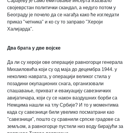
Сарајеву је само емитовање инсерта изазвало
својеврстан политички скандал, а недуго потом у
Београду је почело да се нагађа како ће изгледати
приказ "четника" и ко су то заправо "Хероји
Халијарда".
Два брата у две војске
Да ли су хероји ове операције равногорци генерала
Михаиловића који су од маја до децембра 1944. у
неколико наврата, у операцији великог стила у
позадини окупационих снага, организовали
спашавање, прихват и евакуацију савезничких
авијатичара, који су се након ваздушних борби са
Немцима нашли на тлу Србије? И то у моментима
када су савезници били увелико посматрани као
"савезници", пошто су сравнили српске градове са
земљом, а равногорце пустили низ воду бирајући за