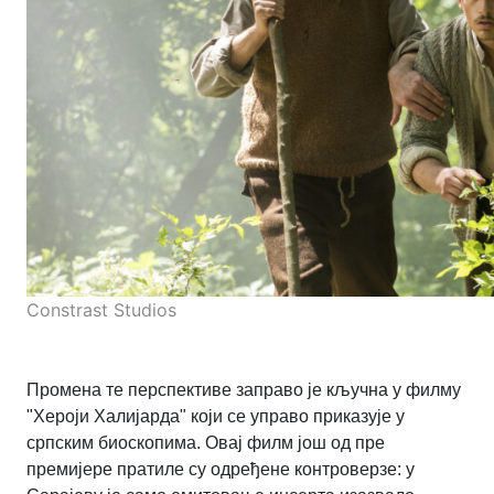
Constrast Studios
Промена те перспективе заправо је кључна у филму
"Хероји Халијарда" који се управо приказује у
српским биоскопима. Овај филм још од пре
премијере пратиле су одређене контроверзе: у