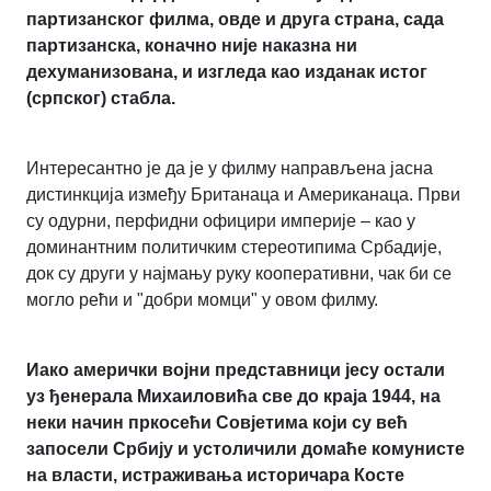
партизанског филма, овде и друга страна, сада
партизанска, коначно није наказна ни
дехуманизована, и изгледа као изданак истог
(српског) стабла.
Интересантно је да је у филму направљена јасна
дистинкција између Британаца и Американаца. Први
су одурни, перфидни официри империје – као у
доминантним политичким стереотипима Србадије,
док су други у најмању руку кооперативни, чак би се
могло рећи и "добри момци" у овом филму.
Иако амерички војни представници јесу остали
уз ђенерала Михаиловића све до краја 1944, на
неки начин пркосећи Совјетима који су већ
запосели Србију и устоличили домаће комунисте
на власти, истраживања историчара Косте