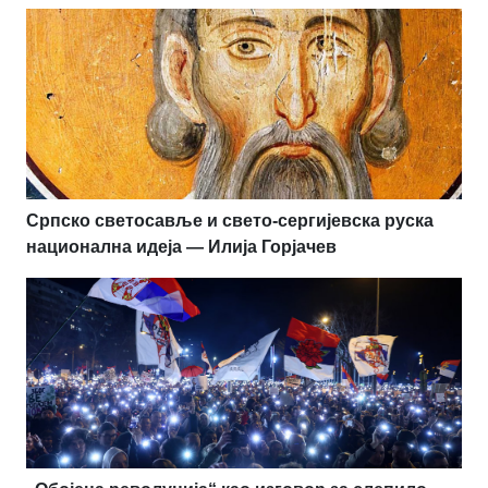
Српско светосавље и свето-сергијевска руска
национална идеја — Илија Горјачев