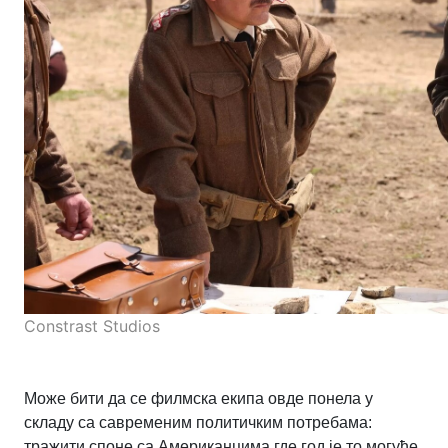
Constrast Studios
Може бити да се филмска екипа овде понела у
складу са савременим политичким потребама:
тражити споне са Американцима где год је то могуће,