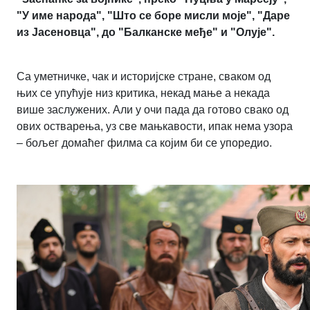
"У име народа", "Што се боре мисли моје", "Даре
из Јасеновца", до "Балканске међе" и "Олује".
Са уметничке, чак и историјске стране, сваком од
њих се упућује низ критика, некад мање а некада
више заслужених. Али у очи пада да готово свако од
ових остварења, уз све мањкавости, ипак нема узора
– бољег домаћег филма са којим би се упоредио.