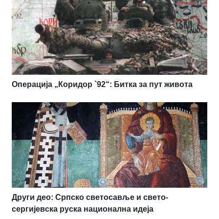
Операција „Коридор `92“: Битка за пут живота
Други део: Српско светосавље и свето-
сергијевска руска национална идеја