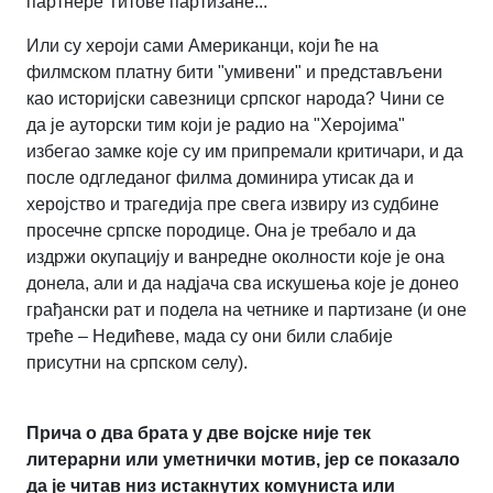
партнере Титове партизане...
Или су хероји сами Американци, који ће на
филмском платну бити "умивени" и представљени
као историјски савезници српског народа? Чини се
да је ауторски тим који је радио на "Херојима"
избегао замке које су им припремали критичари, и да
после одгледаног филма доминира утисак да и
херојство и трагедија пре свега извиру из судбине
просечне српске породице. Она је требало и да
издржи окупацију и ванредне околности које је она
донела, али и да надјача сва искушења које је донео
грађански рат и подела на четнике и партизане (и оне
треће – Недићеве, мада су они били слабије
присутни на српском селу).
Прича о два брата у две војске није тек
литерарни или уметнички мотив, јер се показало
да је читав низ истакнутих комуниста или