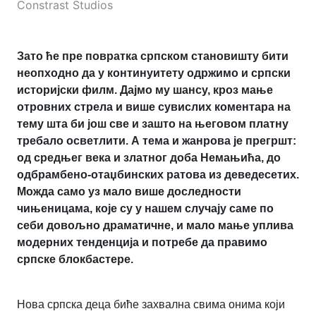
Constrast Studios
Зато ће пре повратка српском становишту бити
неопходно да у континуитету одржимо и српски
историјски филм. Дајмо му шансу, кроз мање
отровних стрела и више сувислих коментара на
тему шта би још све и зашто на његовом платну
требало осветлити. А тема и жанрова је прегршт:
од средњег века и златног доба Немањића, до
одбрамбено-отаџбинских ратова из деведесетих.
Можда само уз мало више доследности
чињеницама, које су у нашем случају саме по
себи довољно драматичне, и мало мање уплива
модерних тенденција и потребе да правимо
српске блокбастере.
Нова српска деца биће захвална свима онима који