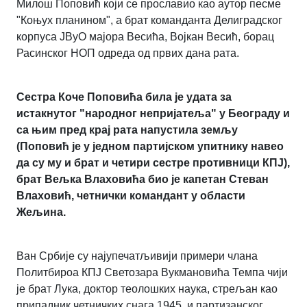
Милош Поповић који се прославио као аутор песме
"Коњух планином", а брат команданта Делиградског
корпуса ЈВуО мајора Весића, Војкан Весић, борац
Расинског НОП одреда од првих дана рата.
Сестра Коче Поповића била је удата за
истакнутог "народног непријатеља" у Београду и
са њим пред крај рата напустила земљу
(Поповић је у једном партијском упитнику навео
да су му и брат и четири сестре противници КПЈ),
брат Вељка Влаховића био је капетан Стеван
Влаховић, четнички командант у области
Жељина.
Ван Србије су најупечатљивији примери члана
Политбироа КПЈ Светозара Вукмановића Темпа чији
је брат Лука, доктор теолошких наука, стрељан као
припадник четничких снага 1945, и партизанског