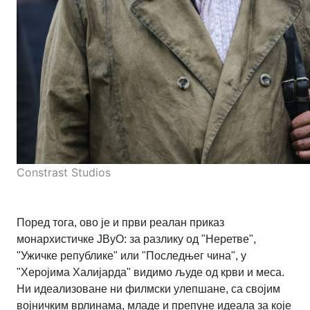
Constrast Studios
Поред тога, ово је и први реалан приказ
монархистичке ЈВуО: за разлику од "Неретве",
"Ужичке републике" или "Последњег чина", у
"Херојима Халијарда" видимо људе од крви и меса.
Ни идеализоване ни филмски улепшане, са својим
војничким врлинама, младе и препуне идеала за које