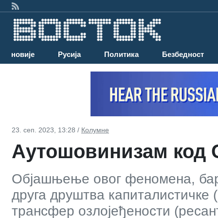
Најновије
Русија
Политика
Безбедност
23. сеп. 2023, 13:28 /
Колумне
Аутошовинизам код 
Објашњење овог феномена, бар 
друга друштва капиталистичке (
трансфер озлојеђености (ресан