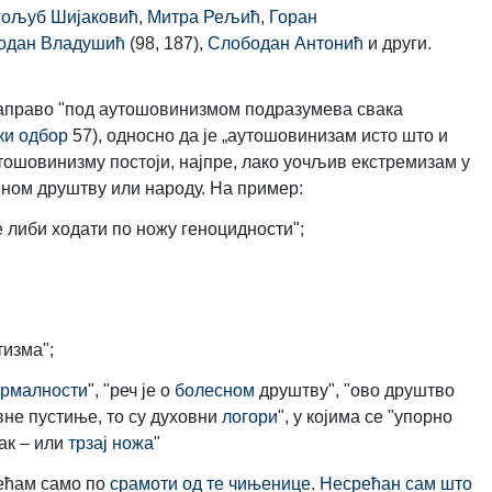
гољуб Шијаковић
,
Митра Рељић
,
Горан
одан Владушић
(98, 187),
Слободан Антонић
и други.
 заправо "под аутошовинизмом подразумева свака
ки одбор
57), односно да је „аутошовинизам исто што и
утошовинизму постоји, најпре, лако уочљив екстремизам у
еном друштву или народу. На пример:
не либи ходати по ножу геноцидности";
тизма";
рмалности
", "реч је о
болесном
друштву", "ово друштво
овне пустиње, то су духовни
логори
", у којима се "упорно
ак – или
трзај ножа
"
ећам само по
срамоти од те чињенице
.
Несрећан сам што