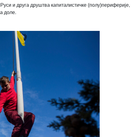
Руси и друга друштва капиталистичке (полу)периферије,
а доле.