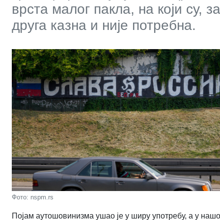
врста малог пакла, на који су, 
друга казна и није потребна.
Фото: nspm.rs
Појам аутошовинизма ушао је у ширу употребу, а у нашој