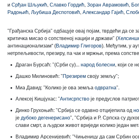
и
Срђан Шљукић
,
Славко Гордић
,
Зоран Аврамовић
,
Бо
Радоњић
,
Љубиша Деспотовић
,
Александар Гајић
,
Слоб
"Грађанска Србија" одбацује овај појам, тврдећи да се
критичка мисао о сопственој нацији и држави" (
Хелсинш
антинационализам“ (
Владимир Глигоров
). Међутим, у а
нетрпељивости, презиру, па чак и мржњи, према сопств
Драган Бурсаћ: "(Срби су)...
народ болесни
, који се 
Дашко Милиновић: "
Презирем
своју земљу";
Миа Давид: "Колико је ова земља
одвратна
".
Алексеј Кишјухас: "
Антисрпство
је предуслов патрио
Динко Грухоњић: "Србија се одавно отцијепила од
но
је
дубоко дегенерисано
", "Србија и Р. Српска су дух
слави смрт, а људски живот вриједи колико један мет
Владимир Арсенијевић: "Чињеницу да сам Србин ос