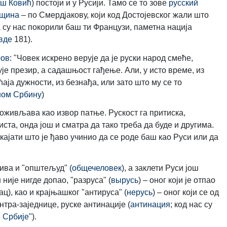
ш Ковић
) постоји и у Русији. Тамо се то зове
русский
вщина
– по Смердјакову, који код Достојевског жали што
а су нас покорили баш ти Французи, паметна нација
вде
181).
ров
: "Човек искрено верује да је руски народ смеће,
је презир, а садашњост гађење. Али, у исто време, из
аја дужности, из безнађа, или зато што му се то
ном Србину
)
оживљава као извор патње. Рускост га притиска,
ста, онда још и сматра да тако треба да буде и другима.
јати што је ђаво учинио да се роде баш као Руси или да
азива и "општељуд"
(общечеловек
), а заклети Руси још
ш није нигде допао, "разруса" (
вырусь
) – оног који је отпао
ац), као и крајњашког "антируса" (
нерусь
) – оног који се од
тра-заједнице, руске антинације (
антинация
; код нас су
 Србије"
).