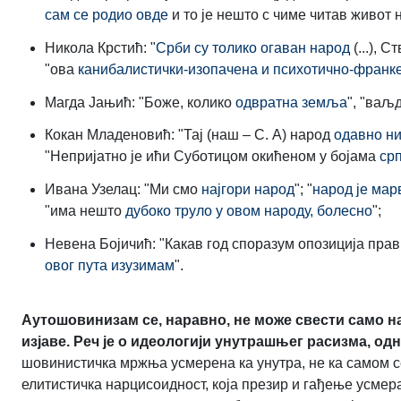
сам се родио овде
и то је нешто с чиме читав живот 
Никола Крстић: "
Срби су толико огаван народ
(...), 
"ова
канибалистички-изопачена и психотично-франк
Магда Јањић: "Боже, колико
одвратна земља
", "ваљ
Кокан Младеновић: "Тај (наш – С. А) народ
одавно ни
"Непријатно је ићи Суботицом окићеном у бојама
срп
Ивана Узелац: "Ми смо
најгори народ
"; "
народ је мар
"има нешто
дубоко труло у овом народу, болесно
";
Невена Бојичић: "Какав год споразум опозиција прави
овог пута изузимам
".
Аутошовинизам се, наравно, не може свести само н
изјаве. Реч је о идеологији унутрашњег расизма, о
шовинистичка мржња усмерена ка унутра, не ка самом с
елитистичка нарцисоидност, која презир и гађење усмер