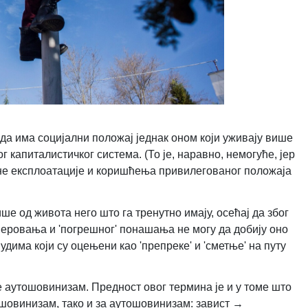
да има социјални положај једнак оном који уживају више
г капиталистичког система. (То је, наравно, немогуће, јер
не експлоатације и коришћења привилегованог положаја
ише од живота него што га тренутно имају, осећај да због
веровања и 'погрешног' понашања не могу да добију оно
има који су оцењени као 'препреке' и 'сметње' на путу
е аутошовинизам. Предност овог термина је и у томе што
 шовинизам, тако и за аутошовинизам: завист →