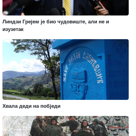
Линдзи Грејем је био чудовиште, али не и
изузетак
Хвала деди на побједи