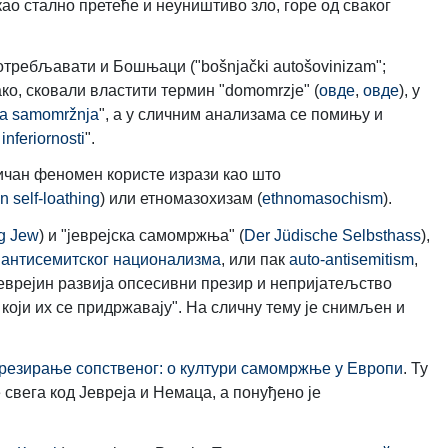
о стално претеће и неуништиво зло, горе од сваког
отребљавати и Бошњаци ("bošnjački autošovinizаm";
како, сковали властити термин "domomrzje" (
овде
,
овде
), у
na samomržnja
", a у сличним анализама се помињу и
inferiornosti
".
сличан феномен користе изрази као што
 self-loathing
) или етномазохизам (
еthnomasochism
).
ng Jew
) и "јеврејска самомржња" (
Der Jüdische Selbsthass
),
 антисемитског национализма
, или пак
аuto-antisemitism
,
еврејин развија опсесивни презир и непријатељство
 који их се придржавају". На сличну тему је снимљен и
резирање сопственог: о култури самомржње у Европи
. Ту
свега код Јевреја и Немаца, а понуђено је