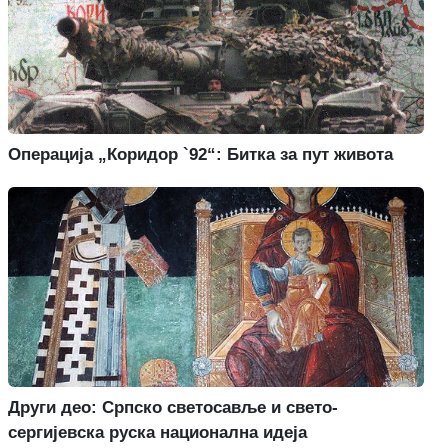
Операција „Коридор `92“: Битка за пут живота
Други део: Српско светосавље и свето-
сергијевска руска национална идеја