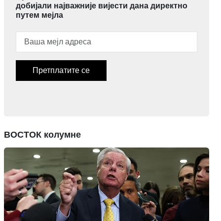
добијали најважније вијести дана директно
путем мејла
Претплатите се
ВОСТОК колумне