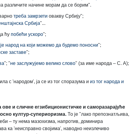
на различите начине морам да се борим".
Стварно
треба замрзети
овакву Србију";
енштајнска Србија
"...
да ћу
побећи ускоро
";
је народ на који можемо да будемо поносни
";
ске заставе
";
ва
"; "
не заслужујемо велико слово
" (за име народа – С. А);
ла с 'народом', ја се из тог споразума и
из тог народа и
а ове и сличне егзибиционистичке и саморазарајуће
дносно култур-супериоризма.
То је "лако препознатљива,
еби – ту нема мазохизма, напротив, доминира
ава ка 'неисправно својима', наводно неизлечиво