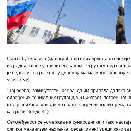
Ситна буржоазија (малограђани) ових друштава очекује 
и средње класе у привилегованом језгру (центру) светско
је недостижна разлика у деценијама масивне колонијал
у систему).
"Тај осећај 'закинутости', осећај да им припада далеко в
одређених социјалних групација и њиховог 'погрешног' 
што је њихово, доводи до снажне агресивности према људ
ка срећи" (
овде
41).
Озлојеђеност се усмерава на сународнике и тако настај
сличан механизам настанка (ресантиман) вреди како за