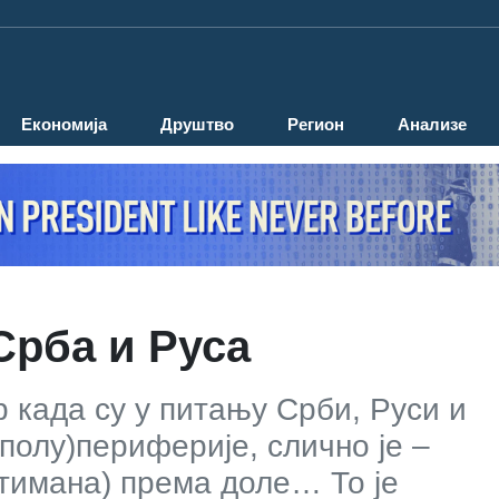
Економија
Друштво
Регион
Анализе
Срба и Руса
када су у питању Срби, Руси и
полу)периферије, слично је –
тимана) према доле… То је