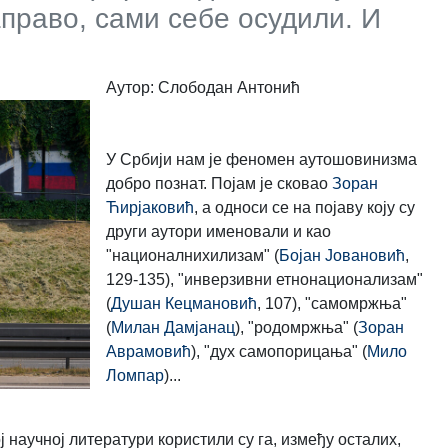
заправо, сами себе осудили. И
Аутор: Слободан Антонић
У Србији нам је феномен аутошовинизма
добро познат. Појам је сковао
Зоран
Ћирјаковић
, а односи се на појаву коју су
други аутори именовали и као
"националнихилизам" (
Бојан Јовановић
,
129-135), "инверзивни етнонационализам"
(
Душан Кецмановић
, 107), "самомржња"
(
Милан Дамјанац
), "родомржња" (
Зоран
Аврамовић
), "дух самопорицања" (
Мило
Ломпар
)...
 научној литератури користили су га, између осталих,