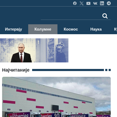
Интервју
Колумне
Космос
Наука
К
Најчитаније