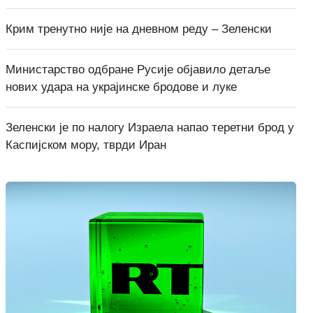
Крим тренутно није на дневном реду – Зеленски
Министарство одбране Русије објавило детаље
нових удара на украјинске бродове и луке
Зеленски је по налогу Израела напао теретни брод у
Каспијском мору, тврди Иран