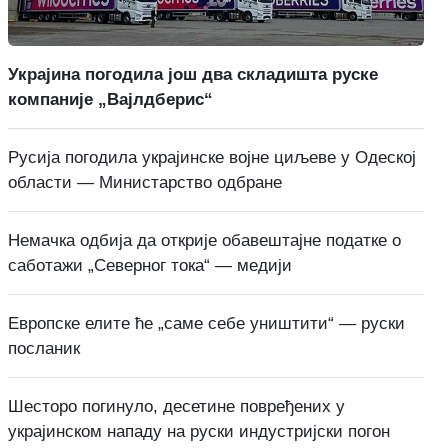
Украјина погодила још два складишта руске
компаније „Вајлдберис“
Русија погодила украјинске војне циљеве у Одеској
области — Министарство одбране
Немачка одбија да открије обавештајне податке о
саботажи „Северног тока“ — медији
Европске елите ће „саме себе уништити“ — руски
посланик
Шесторо погинуло, десетине повређених у
украјинском нападу на руски индустријски погон