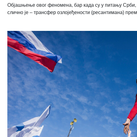
Објашњење овог феномена, бар када су у питању Срби, 
слично је – трансфер озлојеђености (ресантимана) прем