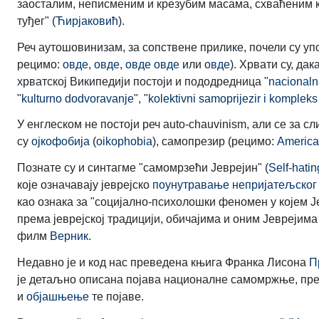
заосталим, неписменим и крезубим масама, схваћеним ка
туђег" (
Ћирјаковић
).
Реч аутошовинизам, за сопствене прилике, почели су уп
рецимо:
овде
,
овде
,
овде
овде
или
овде
). Хрвати су, да
хрватској Википедији постоји и пододредница "
nacional
"
kulturno dodvoravanje
", "
kolektivni samoprijezir i kompleks 
У енглеском не постоји реч auto-chauvinism, али се за 
су
ојкофобија
(
oikophobia
), самопрезир (рецимо:
Аmerican
Познате су и синтагме "самомрзећи Јеврејин" (
Self-hati
које означавају јеврејско
поунутравање непријатељског
као ознака за "социјално-психолошки феномен у којем Ј
према јеврејској традицији, обичајима и оним Јеврејима
филм
Верник
.
Недавно је и код нас преведена књига Франка Лисона
П
је детаљно описана појава националне самомржње, пре 
и
објашњење
те појаве.