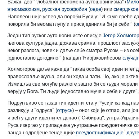
Важан део "глобалног феномена аутошовинизма" (
Мило
этномазохизм
,
русская русофобия
(
овде
) или
смердяко
Наполеон није успео да пороби Русију: "И камо среће д
покорила би веома глупу и присајединила би је себи." (
о
Један тип руског аутошовинисте описује
Јегор Холмого
његова култура јадна, држава срамна, прошлост заслужу
неког разлога, човек и даље себе сматра Русом – из осећ
једноставно догодило." (пандан Ћирјаковићевом
случај
Холмогоров даље каже да "таква особа свој идентитет д
православље жуља, али он хода и пати. Но, ако је активи
Измишља све могуће разлоге зашто би се људи морали ка
верују у Бога. Ти људи једноставно муче и себе и друге".
Подругљиво се такав тип идентитета у Русији каткад н
разликују и "одруса" (
отрусь
) – оног који је отпао, али јо
и већ у други идентитет допао ("Сибирац", ултра-Украјин
Руса извргао у припадника унутрашње псеудоетничке кон
пандан одређене тенденције
псеудоетнификације "друге