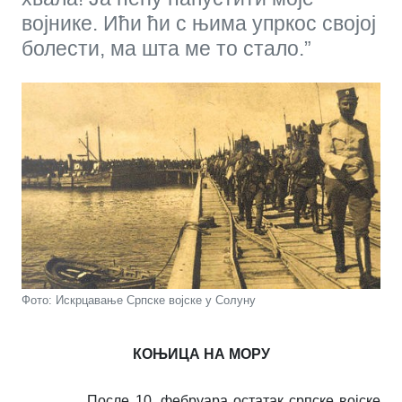
војнике. Ићи ћи с њима упркос својој
болести, ма шта ме то стало.”
Фото: Искрцавање Српске војске у Солуну
КОЊИЦА НА МОРУ
После 10. фебруара остатак српске војске