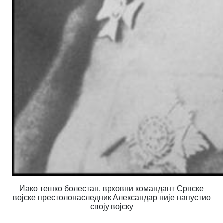
Иако тешко болестан. врховни командант Српске
војске
престолонаследник Александар није напустио
своју војску