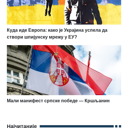
Куда иде Европа: како је Украјина успела да
створи шпијунску мрежу у ЕУ?
Мали манифест српске победе — Кршљанин
Најчитаније