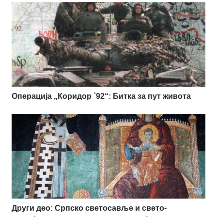
Операција „Коридор `92“: Битка за пут живота
Други део: Српско светосавље и свето-