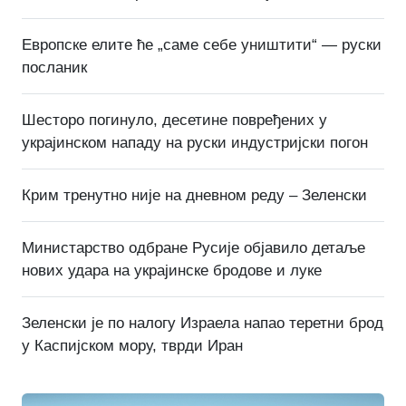
Европске елите ће „саме себе уништити“ — руски
посланик
Шесторо погинуло, десетине повређених у
украјинском нападу на руски индустријски погон
Крим тренутно није на дневном реду – Зеленски
Министарство одбране Русије објавило детаље
нових удара на украјинске бродове и луке
Зеленски је по налогу Израела напао теретни брод
у Каспијском мору, тврди Иран