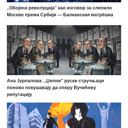
„Обојена револуција“ као изговор за слепило
Москве према Србији — Балканская матрёшка
Ана Јурпалова: „Џепни“ руски стручњаци
поново покушавају да оперу Вучићеву
репутацију