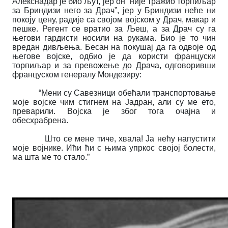
Алекснадар је био љут, јер он “није тражио торпиљар
за Бриндизи него за Драч”, јер у Бриндизи неће ни
покоју цену, радије са својом војском у Драч, макар и
пешке. Регент се вратио за Љеш, а за Драч су га
његови гардисти носили на рукама. Био је то чин
вредан дивљења. Бесан на покушај да га одвоје од
његове војске, одбио је да користи француски
торпиљар и за превожење до Драча, одговоривши
француском генералу Мондезиру:
“Мени су Савезници обећали транспортовање
моје војске чим стигнем на Јадран, али су ме ето,
преварили. Војска је због тога очајна и
обесхрабрена.
Што се мене тиче, хвала! Ја нећу напустити
моје војнике. Ићи ћи с њима упркос својој болести,
ма шта ме то стало.”