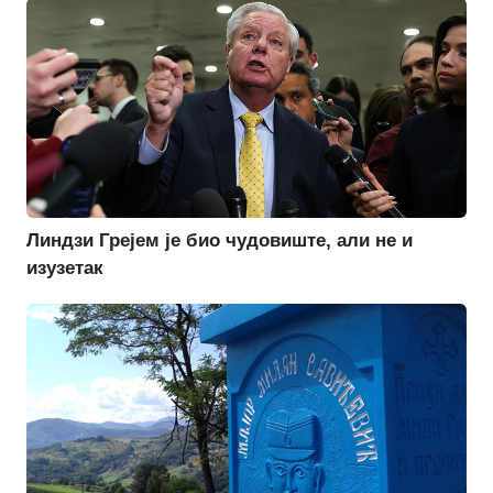
Линдзи Грејем је био чудовиште, али не и
изузетак