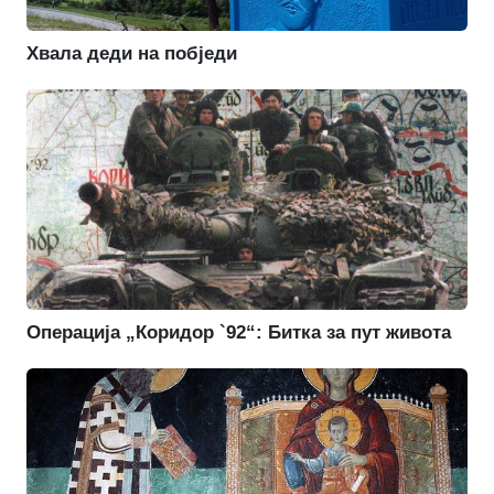
Хвала деди на побједи
Операција „Коридор `92“: Битка за пут живота