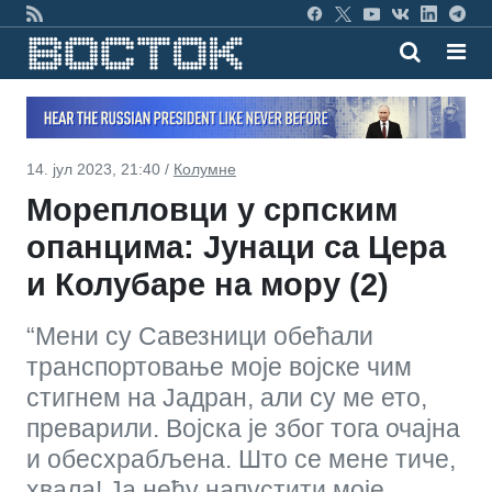
14. јул 2023, 21:40 /
Колумне
Морепловци у српским
опанцима: Јунаци са Цера
и Колубаре на мору (2)
“Мени су Савезници обећали
транспортовање моје војске чим
стигнем на Јадран, али су ме ето,
преварили. Војска је због тога очајна
и обесхрабљена. Што се мене тиче,
хвала! Ја нећу напустити моје