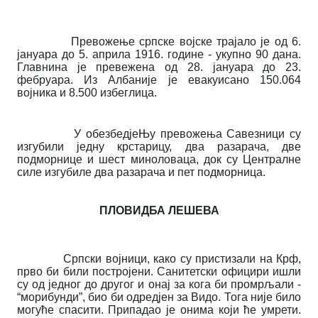
Превожење српске војске трајало је од 6.
јануара до 5. априла 1916. године - укупно 90 дана.
Главнина је превежена од 28. јануара до 23.
фебруара. Из Албаније је евакуисано 150.064
војника и 8.500 избеглица.
У обезбедјеЊу превожења Савезници су
изгубили једну крстарицу, два разарача, две
подморнице и шест миноловаца, док су Централне
силе изгубиле два разарача и пет подморница.
ПЛОВИДБА ЛЕШЕВА
Српски војници, како су пристизали на Крф,
прво би били постројени. Санитетски официри ишли
су од једног до другог и онај за кога би промрљали -
“морибунди”, био би одредјен за Видо. Тога није било
могуће спасити. Припадао је онима који ће умрети.