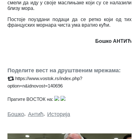
смели да иду у своје маслињаке који су се налазили
близу мора.
Постоје поуздани подаци да се ретко који од тих
француских морнара чиста ума вратио кући.
Бошко АНТИЋ
Поделите вест на друштвеним мрежама:
https://www.vostok.rs/index.php?
option=n&idnovost=140696
Пратите ВОСТОК на:
Бошко
,
Антић
,
Историја