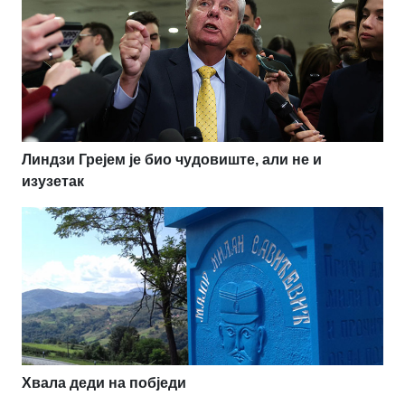
Линдзи Грејем је био чудовиште, али не и
изузетак
Хвала деди на побједи