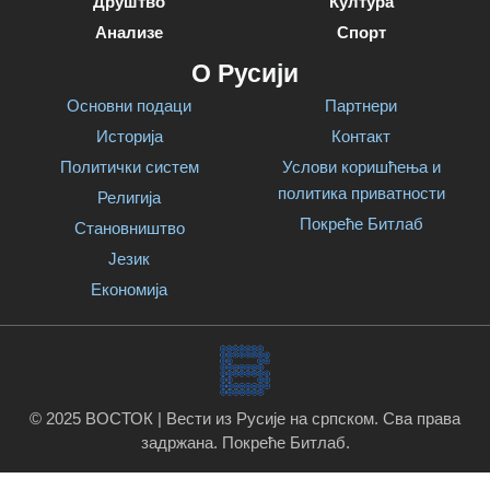
Друштво
Култура
Анализе
Спорт
О Русији
Основни подаци
Партнери
Историја
Контакт
Политички систем
Услови коришћења и
политика приватности
Религија
Покреће Битлаб
Становништво
Језик
Економија
© 2025 ВОСТОК | Вести из Русије на српском. Сва права
задржана.
Покреће Битлаб
.