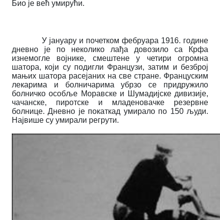
Био је већ умирући.
У јануару и почетком фебруара 1916. године
дневно је по неколико лађа довозило са Крфа
изнемогле војнике, смештене у четири огромна
шатора, који су подигли Французи, затим и безброј
мањих шатора расејаних на све стране. Француским
лекарима и болничарима убрзо се придружило
болничко особље Моравске и Шумадијске дивизије,
чачанске, пиротске и младеновачке резервне
болнице. Дневно је покаткад умирало по 150 људи.
Највише су умирали регрути.