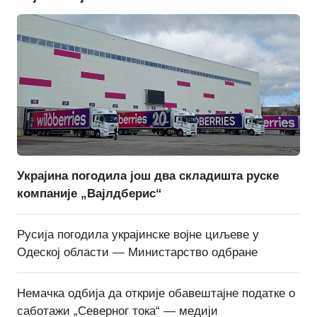
Украјина погодила још два складишта руске
компаније „Вајлдберис“
Русија погодила украјинске војне циљеве у
Одеској области — Министарство одбране
Немачка одбија да открије обавештајне податке о
саботажи „Северног тока“ — медији