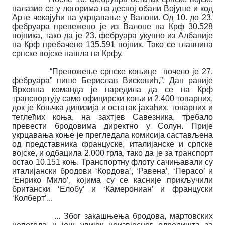
налазио се у логорима на десној обали Војуше и код
Арте чекајући на укрцавање у Валони. Од 10. до 23.
фебруара превежено је из Валоне на Крф 30.528
војника, тако да је 23. фебруара укупно из Албаније
на Крф пребачено 135.591 војник. Тако се главнина
српске војске нашла на Крфу.
“Превожење српске коњице почело је 27.
фебруара” пише Берислав Висковић,”. Дан раније
Врховна команда је наредила да се на Крф
транспортују само официрски коњи и 2.400 товарних,
док је Коњчка дивизија и остатак јахаћих, товарних и
теглећих коња, на захтјев Савезника, требало
превести бродовима директно у Солун. Прије
укрцавања коње је прегледала комисија састављена
од представника француске, италијанске и српске
војске, и одбацила 2.000 грла, тако да је за транспорт
остао 10.151 коњ. Транспортну флоту сачињавали су
италијански бродови ‘Кордова’, ‘Равена’, ‘Перасо’ и
‘Енрико Мило’, којима су се касније прикључили
британски ‘Елобy’ и ‘Камерониан’ и француски
‘Колберт’...
... Због закашњења бродова, мартовских