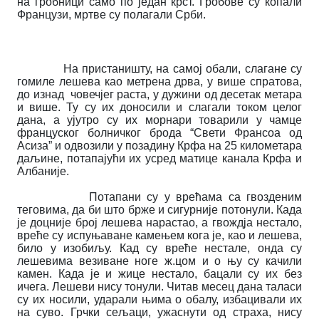
на гробници само по један крст. Гробове су копали
Французи, мртве су полагали Срби.
На пристаништу, на самој обали, слагане су
гомиле лешева као метрена дрва, у више спратова,
до изнад човечјег раста, у дужини од десетак метара
и више. Ту су их доносили и слагали током целог
дана, а ујутро су их морнари товарили у чамце
француског болничког брода “Свети Франсоа од
Асиза” и одвозили у позадину Крфа на 25 километара
даљине, потапајући их усред матице канала Крфа и
Албаније.
Потапани су у врећама са гвозденим
теговима, да би што брже и сигурније потонули. Када
је доцније број лешева нарастао, а гвождја нестало,
вреће су испуњаване камењем кога је, као и лешева,
било у изобиљу. Кад су вреће нестале, онда су
лешевима везиване ноге ж.цом и о њу су качили
камен. Када је и жице нестало, бацали су их без
ичега. Лешеви нису тонули. Читав месец дана таласи
су их носили, ударали њима о обалу, избацивали их
на суво. Грчки сељаци, ужаснути од страха, нису