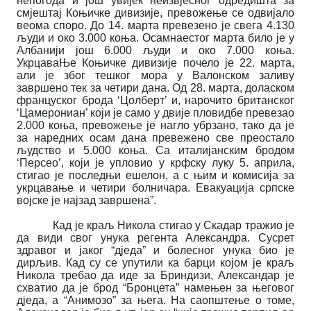
непогода и још увијек неизвјесног одредишта за
смјештај Коњичке дивизије, превожење се одвијало
веома споро. До 14. марта превезено је свега 4.130
људи и око 3.000 коња. Осамнаестог марта било је у
Албанији још 6.000 људи и око 7.000 коња.
УкрцаваЊе Коњичке дивизије почело је 22. марта,
али је због тешког мора у Валонском заливу
завршено тек за четири дана. Од 28. марта, доласком
француског брода ‘Цолберт’ и, нарочито британског
‘Цамерониан’ који је само у двије пловидбе превезао
2.000 коња, превожење је нагло убрзано, тако да је
за наредних осам дана превежено све преостало
људство и 5.000 коња. Са италијанским бродом
‘Персео’, који је упловио у крфску луку 5. априла,
стигао је последњи ешелон, а с њим и комисија за
укрцавање и четири болничара. Евакуација српске
војске је најзад завршена”.
Кад је краљ Никола стигао у Скадар тражио је
да види свог унука регента Александра. Сусрет
здравог и јаког “дједа” и болесног унука био је
дирљив. Кад су се упутили ка барци којом је краљ
Никола требао да иде за Бриндизи, Александар је
схватио да је брод “Бронцета” намењен за његовог
дједа, а “Анимозо” за њега. На саопштење о томе,