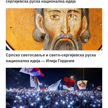
сергијевска руска национална идеја
Српско светосавље и свето-сергијевска руска
национална идеја — Илија Горјачев