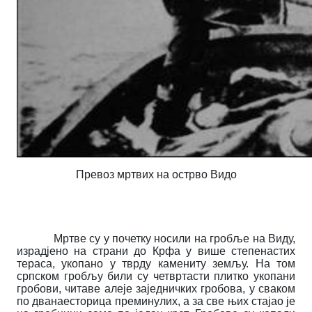
Превоз мртвих на острво Видо
Мртве су у почетку носили на гробље на Виду,
израдјено на страни до Крфа у више степенастих
тераса, укопано у тврду камениту земљу. На том
српском гробљу били су четвртасти плитко укопани
гробови, читаве алеје заједничких гробова, у сваком
по дванаесторица преминулих, а за све њих стајао је