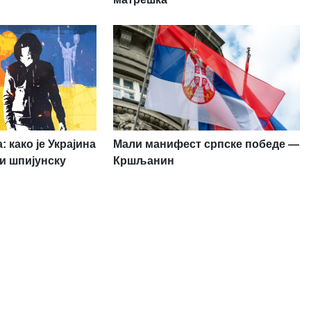
 како је Украјина
Мали манифест српске победе —
и шпијунску
Кршљанин