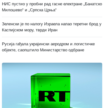
НИС пустио у пробни рад гасне електране „Банатско
Милошево“ и „Српска Црња“
Зеленски је по налогу Израела напао теретни брод у
Каспијском мору, тврди Иран
Русија гађала украјински аеродром и логистичке
објекте, саопштило Министарство одбране