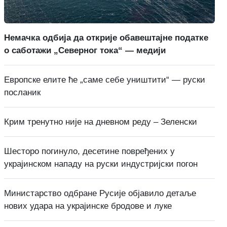
Немачка одбија да открије обавештајне податке
о саботажи „Северног тока“ — медији
Европске елите ће „саме себе уништити“ — руски
посланик
Крим тренутно није на дневном реду – Зеленски
Шесторо погинуло, десетине повређених у
украјинском нападу на руски индустријски погон
Министарство одбране Русије објавило детаље
нових удара на украјинске бродове и луке