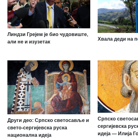
Линдзи Грејем је био чудовиште,
Хвала деди на п
али не и изузетак
Српско светоса
Други део: Српско светосавље и
сергијевска ру
свето-сергијевска руска
идеја — Илија Г
национална идеја