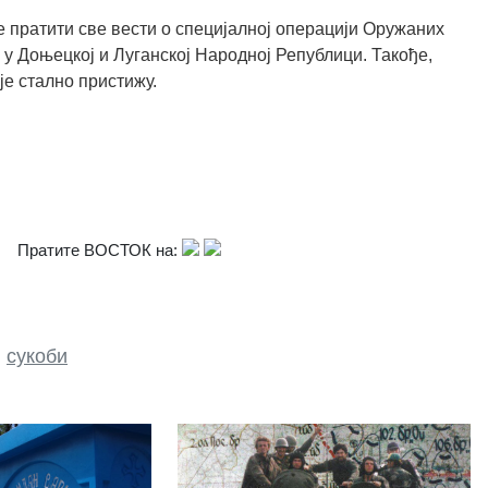
 пратити све вести о специјалној операцији Оружаних
 у Доњецкој и Луганској Народној Републици. Такође,
је стално пристижу.
Пратите ВОСТОК на:
,
сукоби