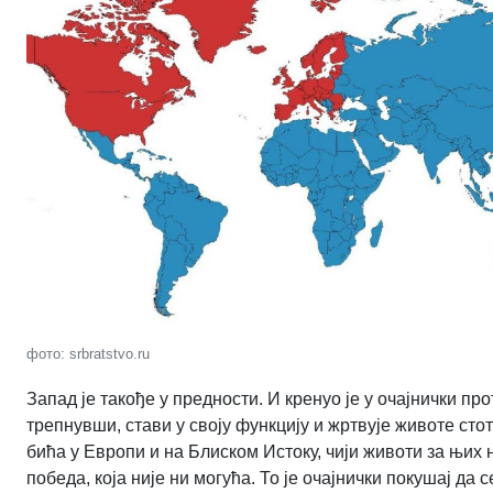
фото: srbratstvo.ru
Запад је такође у предности. И кренуо је у очајнички про
трепнувши, стави у своју функцију и жртвује животе ст
бића у Европи и на Блиском Истоку, чији животи за њих 
победа, која није ни могућа. То је очајнички покушај д