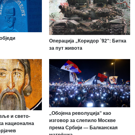
обједи
Операција „Коридор `92“: Битка
за пут живота
„Обојена револуција“ као
вље и свето-
изговор за слепило Москве
ска национална
према Србији — Балканская
орјачев
матрёшка