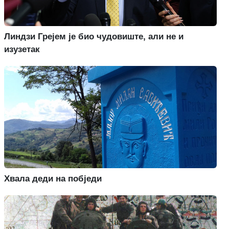
Линдзи Грејем је био чудовиште, али не и
изузетак
Хвала деди на побједи