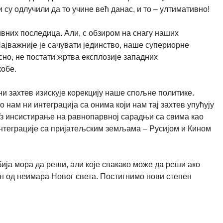
 су одлучили да то учине већ данас, и то – ултимативно!
ивних последица. Али, с обзиром на снагу наших
ајважније је сачувати јединство, наше супериорне
но, не постати жртва експлозије западних
кобе.
ни захтев изискује корекцију наше спољне политике.
 нам ни интеграција са онима који нам тај захтев упућују
Уз инсистирање на равнопарвној сарадњи са свима као
интеграције са пријатељским земљама – Русијом и Кином
ија мора да реши, али које свакако може да реши ако
дан од неимара Новог света. Постигнимо нови степен