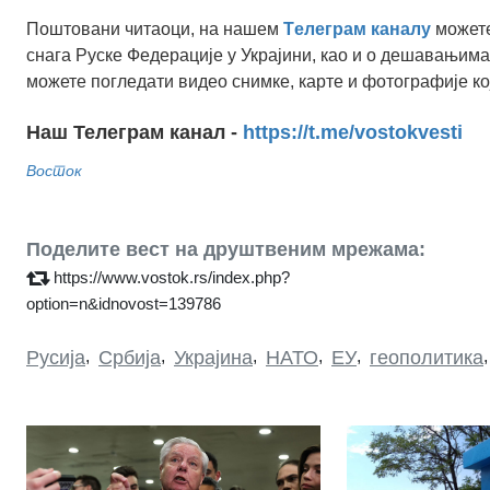
Поштовани читаоци, на нашем
Tелеграм каналу
можете
снага Руске Федерације у Украјини, као и о дешавањима
можете погледати видео снимке, карте и фотографије ко
Наш Телеграм канал -
https://t.me/vostokvesti
Восток
Поделите вест на друштвеним мрежама:
https://www.vostok.rs/index.php?
option=n&idnovost=139786
Русија
,
Србија
,
Украјина
,
НАТО
,
ЕУ
,
геополитика