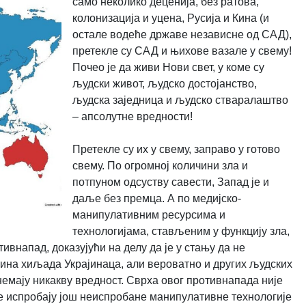
само неколико деценија, без ратова,
колонизација и уцена, Русија и Кина (и
остале водеће државе независне од САД),
претекле су САД и њихове вазале у свему!
Почео је да живи Нови свет, у коме су
људски живот, људско достојанство,
људска заједница и људско стваралаштво
– апсолутне вредности!
Претекле су их у свему, заправо у готово
свему. По огромној количини зла и
потпуном одсуству савести, Запад је и
даље без премца. А по медијско-
манипулативним ресурсима и
технологијама, стављеним у функцију зла,
тивнапад, доказујући на делу да је у стању да не
отина хиљада Украјинаца, али вероватно и других људских
немају никакву вредност. Сврха овог противнапада није
а се испробају још неиспробане манипулативне технологије