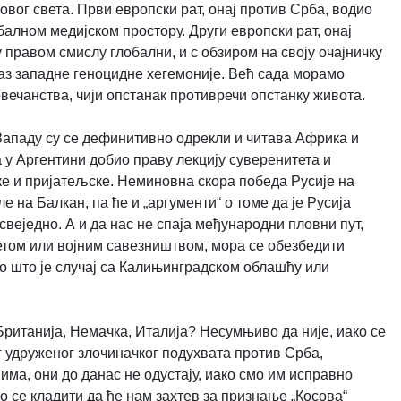
вог света. Први европски рат, онај против Срба, водио
балном медијском простору. Други европски рат, онај
у правом смислу глобални, и с обзиром на своју очајничку
раз западне геноцидне хегемоније. Већ сада морамо
овечанства, чији опстанак противречи опстанку живота.
 Западу су се дефинитивно одрекли и читава Африка и
 у Аргентини добио праву лекцију суверенитета и
ке и пријатељске. Неминовна скора победа Русије на
 на Балкан, па ће и „аргументи“ о томе да је Русија
свеједно. А и да нас не спаја међународни пловни пут,
том или војним савезништвом, мора се обезбедити
ао што је случај са Калињинградском облашћу или
Британија, Немачка, Италија? Несумњиво да није, иако се
г удруженог злочиначког подухвата против Срба,
вима, они до данас не одустају, иако смо им исправно
о се кладити да ће нам захтев за признање „Косова“