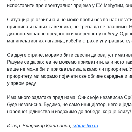
испоставити пре евентуалног пријема у ЕУ. Међутим, они
Ситуација је озбиљна и не може проћи без по нас негат
принципа и наших савезника, не треба да се плашимо. Н
духовно-моралне вредности и увереност у победу. Однос
манипулативних лагарија, избећи страх и унутрашње су
Са друге стране, морамо бити свесни да овај ултиматив
Разуме се да захтев не можемо прихватити, али исто тако
више не може бити прихватљива, а камо ли приоритет. 
приоритету, ми морамо појачати све облике сарадње и 
у првом реду.
Има много задатака пред нама. Оних које независна Срб
буде независна. Будимо, не само иницијатор, него и је
народног јединства и издржимо до победе, која је близу!
Извор: Владимир Кршљанин,
srbratstvo.ru