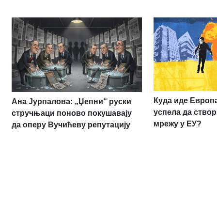
Куда иде Европа:
Ана Јурпалова: „Џепни“ руски
успела да створ
стручњаци поново покушавају
мрежу у ЕУ?
да оперу Вучићеву репутацију