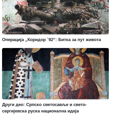
Операција „Коридор `92“: Битка за пут живота
Други део: Српско светосавље и свето-
сергијевска руска национална идеја