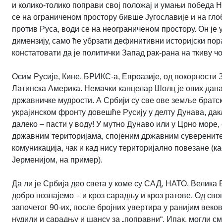
и колико-толико поправи свој положај и умањи победа Но
се на ограниченом простору бивше Југославије и на гло
против Руса, води се на неограниченом простору. Он је 
димензију, само ће убрзати дефинитивни историјски по
констатовати да је политички Запад рак-рана на ткиву ч
Осим Русије, Кине, БРИКС-а, Евроазије, од покорности
Латинска Америка. Немачки канцелар Шолц је ових дана
државничке мудрости. А Србији су све ове земље братс
украјинском фронту довешће Русију у делту Дунава, дакле
далеко – пасти у воду! У мутно Дунаво или у Црно море, 
државним територијама, спојеним државним суверените
комуникација, чак и кад нису територијално повезане (к
Јерменијом, на пример).
Да ли је Србија део света у коме су САД, НАТО, Велика 
добро познајемо – и кроз сарадњу и кроз ратове. Од сво
започетог 90-их, после бројних увертира у ранијим веко
нудили и сарадњу и шансу за „поправни“. Ипак, могли см