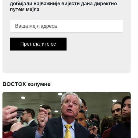
добијали најважније вијести дана директно
путем мејла
Претплатите се
ВОСТОК колумне