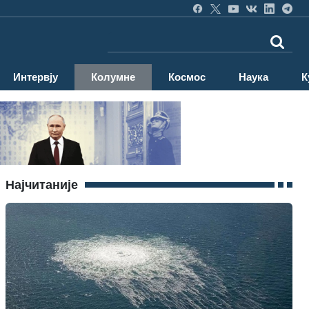
Интервју
Колумне
Космос
Наука
К
Најчитаније