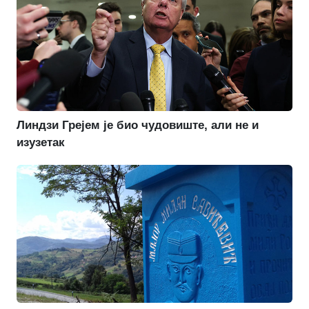
Линдзи Грејем је био чудовиште, али не и
изузетак