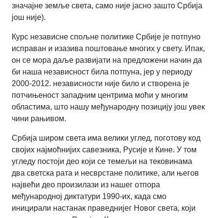
значајне земље света, само није јасно зашто Србија
још није).
Курс независне спољне политике Србије је потпуно
исправан и изазива поштовање многих у свету. Ипак,
он се мора даље развијати на предложени начин да
би наша независност била потпуна, јер у периоду
2000-2012. независности није било и створена је
потчињеност западним центрима моћи у многим
областима, што нашу међународну позицију још увек
чини рањивом.
Србија широм света има велики углед, поготову код
својих најмоћнијих савезника, Русије и Кине. У том
угледу постоји део који се темељи на тековинама
два светска рата и несврстане политике, али његов
највећи део произилази из нашег отпора
међународној диктатури 1990-их, када смо
иницирали настанак праведнијег Новог света, који