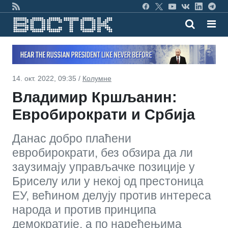
14. окт. 2022, 09:35 /
Колумне
Владимир Кршљанин:
Евробирократи и Србија
Данас добро плаћени
евробирократи, без обзира да ли
заузимају управљачке позиције у
Бриселу или у некој од престоница
ЕУ, већином делују против интереса
народа и против принципа
демократије, а по наређењима