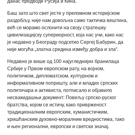
данас предводе Русија и Кина.
Баш зато што свет јесте у преломном историјском
раздобљу, није нам довољна само тактичка вештина,
већ се морамо ослонити на своју стратешку
цивилизацијску супериорност, која нас учи, како нас
је недавно у Београду подсетио Сергеј Бабурин, да
није могућа „златна средина између добра и зла“.
Недавно је више од 100 најугледнијих бранилаца
Србије у Првом европском рату, на војном,
политичком, дипломатском, културном и
информативном попришту, али и младих српских
политичара и активиста, потписало и објавило
несвакидашњи документ: Повељу српско-руског
братства, којом се истичу, како приврженост
традиционалним европским, хуманистичким,
хришћанским духовно-моралним вредностима, тако
и њен регионални, европски и светски значај.