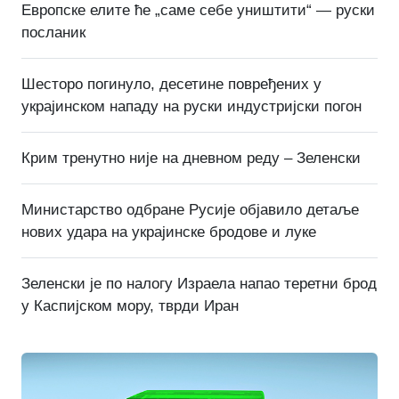
Европске елите ће „саме себе уништити“ — руски
посланик
Шесторо погинуло, десетине повређених у
украјинском нападу на руски индустријски погон
Крим тренутно није на дневном реду – Зеленски
Министарство одбране Русије објавило детаље
нових удара на украјинске бродове и луке
Зеленски је по налогу Израела напао теретни брод
у Каспијском мору, тврди Иран