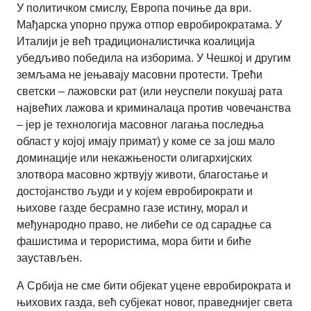
У политичком смислу, Европа почиње да ври.
Мађарска упорно пружа отпор евробирократама. У
Италији је већ традиционалистичка коалиција
убедљиво победила на изборима. У Чешкој и другим
земљама не јењавају масовни протести. Трећи
светски – лажовски рат (или неуспели покушај рата
највећих лажова и криминалаца против човечанства
– јер је технологија масовног лагања последња
област у којој имају примат) у коме се за још мало
доминације или некажњености олигархијских
злотвора масовно жртвују животи, благостање и
достојанство људи и у којем евробирократи и
њихове газде бесрамно газе истину, морал и
међународно право, не либећи се од сарадње са
фашистима и терористима, мора бити и биће
заустављен.
А Србија не сме бити објекат уцене евробирократа и
њихових газда, већ субјекат новог, праведнијег света