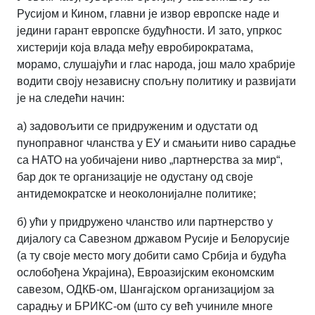
Русијом и Кином, главни је извор европске наде и
једини гарант европске будућности. И зато, упркос
хистерији која влада међу евробирократама,
морамо, слушајући и глас народа, још мало храбрије
водити своју независну спољну политику и развијати
је на следећи начин:
а) задовољити се придруженим и одустати од
пуноправног чланства у ЕУ и смањити ниво сарадње
са НАТО на уобичајени ниво „партнерства за мир“,
бар док те организације не одустану од своје
антидемократске и неоколонијалне политике;
б) ући у придружено чланство или партнерство у
дијалогу са Савезном државом Русије и Белорусије
(а ту своје место могу добити само Србија и будућа
ослобођена Украјина), Евроазијским економским
савезом, ОДКБ-ом, Шангајском организацијом за
сарадњу и БРИКС-ом (што су већ учиниле многе