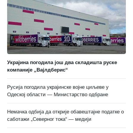
Украјина погодила још два складишта руске
компаније „Вајлдберис“
Русија погодила украјинске војне циљеве у
Одеској области — Министарство одбране
Немачка одбија да открије обавештајне податке о
саботажи „Северног тока“ — медији