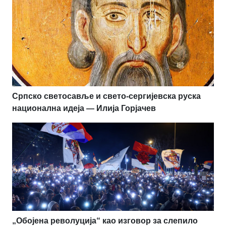
Српско светосавље и свето-сергијевска руска
национална идеја — Илија Горјачев
„Обојена револуција“ као изговор за слепило