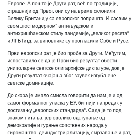
Европе. А пошто је Други рат, већ по традицији,
страшнији од Првог, они су на време склонили
Велику Британију са европског попришта. И сасвим у
свом „постмодерном“ антиљудском и
антихришћанском стилу пандемије, „великог ресета“
и ЛГБТитд, за виновнике су прогласили Србе и Русе.
Први европски рат је био проба за Други. Међутим,
испоставило се да је Први био резултат обести
униполарне светске олигархијске диктатуре, док је
Други резултат очајања због заувек изгубљене
светске доминације.
До скора је имало смисла говорити да нам је и од
самог формалног уласка у ЕУ, битнији напредак у
достизању „европских стандарда“. Сада је то под
знаком питања, јер оволико одступање од
демократије и гурање сопствених народа у
сиромаштво, деиндустријализацију, смрзавање и рат,