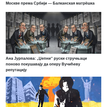
Москве према Србији — Балканская матрёшка
Ана Јурпалова: „Џепни“ руски стручњаци
поново покушавају да оперу Вучићеву
репутацију