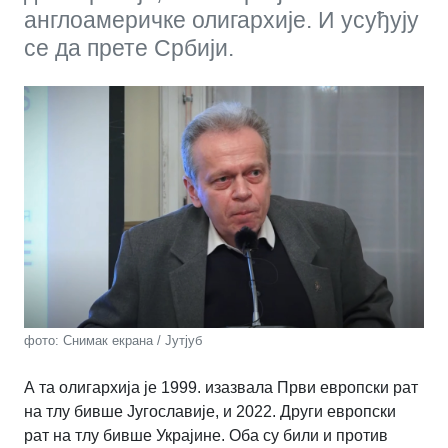
англоамеричке олигархије. И усуђују
се да прете Србији.
фото: Снимак екрана / Јутјуб
А та олигархија је 1999. изазвала Први европски рат
на тлу бивше Југославије, и 2022. Други европски
рат на тлу бивше Украјине. Оба су били и против