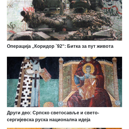
Операција „Коридор `92“: Битка за пут живота
Други део: Српско светосавље и свето-
сергијевска руска национална идеја