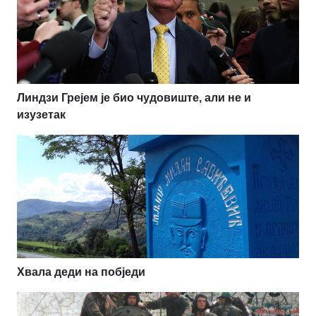
Линдзи Грејем је био чудовиште, али не и
изузетак
Хвала деди на побједи