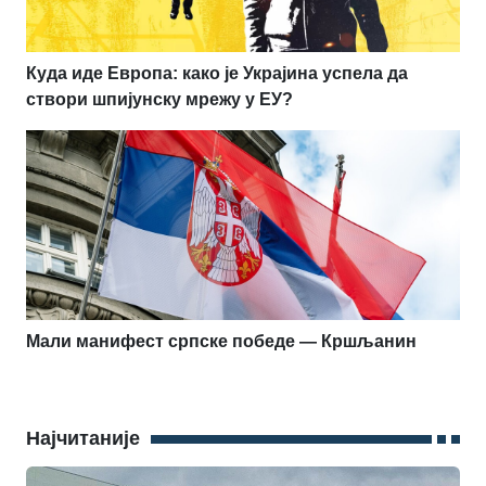
Куда иде Европа: како је Украјина успела да
створи шпијунску мрежу у ЕУ?
Мали манифест српске победе — Кршљанин
Најчитаније