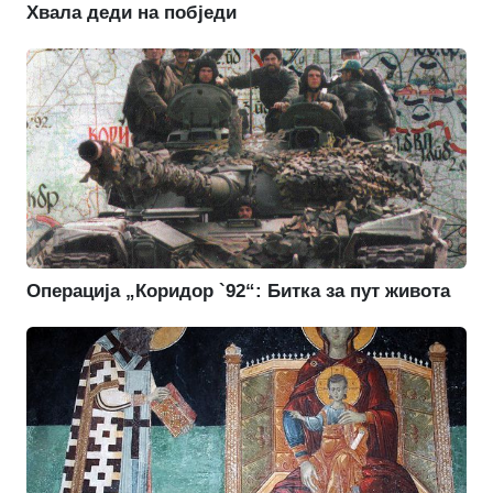
Хвала деди на побједи
Операција „Коридор `92“: Битка за пут живота