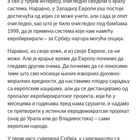
а све у туђем интересу, очигледно сведочи о краху
система. Наравно, у Западној Европи још постоје
достигнућа од којих се може учити, али сада је опет
очигледно, као што је било очигледно под бомбама
1999, да је примена система који нам намећу
евробирократи – за Србију најгора могућа опција.
Наравно, из своје коже, и из своје Европе, се не
може. Али је крајње време да Европу почнемо да
гледамо другим очима. Да почнемо да се поносимо
тиме што смо носиоци њених изворних духовно-
моралних вредности, да наставимо плодну сарадњу
са европским нацијама, али да се дистанцирамо од
пропалог евробирократског пројекта, који ће у
месецима и годинама пред нама срушити, и надамо
се претворити у истински евродемократски пројекат
(онај до Урала или до Владивостока) – сами
европски народи.
У овом часу, суверена Србија, у савезништву са