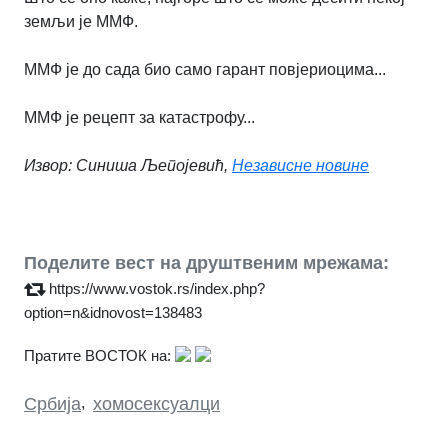
земљи је ММФ.
ММФ је до сада био само гарант повјериоцима...
ММФ је рецепт за катастрофу...
Извор: Синиша Љепојевић,
Независне новине
Поделите вест на друштвеним мрежама:
https://www.vostok.rs/index.php?
option=n&idnovost=138483
Пратите ВОСТОК на:
Србија
,
хомосексуалци