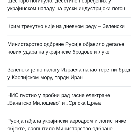
Шесторо погинуло, десетине повређених у
украјинском нападу на руски индустријски погон
Крим тренутно није на дневном реду – Зеленски
Министарство одбране Русије објавило детаље
нових удара на украјинске бродове и луке
Зеленски је по налогу Израела напао теретни брод
у Каспијском мору, тврди Иран
НИС пустио у пробни рад гасне електране
„Банатско Милошево“ и „Српска Црња“
Русија гађала украјински аеродром и логистичке
објекте, саопштило Министарство одбране