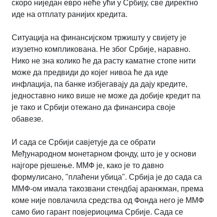
скоро ниједан евро неће ући у Србију, све директно
иде на отплату ранијих кредита.
Ситуација на финансијском тржишту у свијету је
изузетно компликована. Не због Србије, наравно.
Нико не зна колико ће да расту каматне стопе нити
може да предвиди до којег нивоа ће да иде
инфлација, па банке избјегавају да дају кредите,
једноставно нико више не може да добије кредит па
је тако и Србији отежано да финансира своје
обавезе.
И сада се Србији савјетује да се обрати
Међународном монетарном фонду, што је у основи
најгоре рјешење. ММФ је, како је то давно
формулисано, "плаћени убица". Србија је до сада са
ММФ-ом имала такозвани стендбај аранжман, према
коме није повлачила средства од Фонда него је ММФ
само био гарант повјериоцима Србије. Сада се