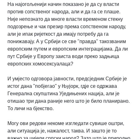
На најогољенији начин показано је да су власти
против сопственог народа, али и да га се плаше.
Није непознато да многе власти временом стекну
подозрење и чак презир према сопственом народу,
али је ипак ријеткост да имају потребу да га
понижавају. А у Србији се све "правда" такозваним
европским путем и европским интеграцијама. Да ли
пут Србије у Европу заиста води преко задњица
европских хомосексуалаца?
И умјесто одговора јавности, предсједник Србије је
истог дана "побјегао" у Њујорк, гдје се одржава
Генерална скупштина Уједињених нација, али је
отишао три дана раније него што је било планирано.
То личи на бјекство.
Могу ови редови некоме изгледати сувише оштри,
али ситуација је, нажалост, таква. И зашто је то
важно за цијели српски народ? Зато што је природно