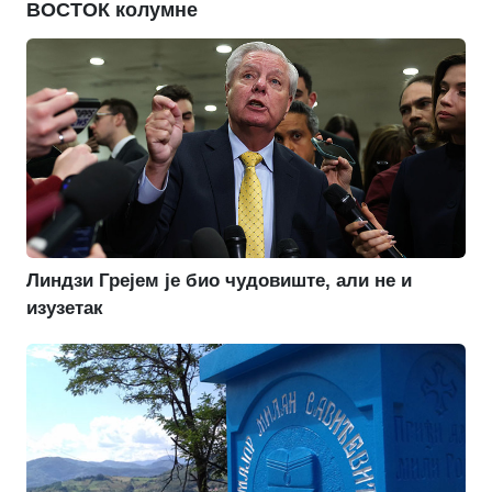
ВОСТОК колумне
Линдзи Грејем је био чудовиште, али не и
изузетак