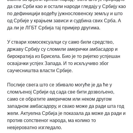
да сви Срби као и остали народи гледају у Србију као
по дефиницији водећу јужнословенску земљу и што
од Србије у крајњем зависи и судбина свих Срба. А
да ли је ЛГБТ Србија тај примјер другима.
У ствари хомосексуалци су само били средство,
државу Србију су сломили амерички амбасадор и
бирократија из Брисела. Био је то ријетко успјешан
освајачки успјех Запада. И то искључиво због
саучесништва власти Србије.
Послије свега што се збивало могуће је да ће у
сломљеној Србији од сада све бити дозвољено,
само се обратите америчком или неком другом
западном амбасадору, и свако може да ради шта год
жели. Актуелна Србија је показала да може да ради и
против сопственог народа, ма колико то
невјероватно изгледало.