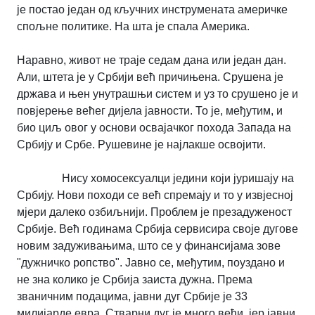
је постао један од кључних инструмената америчке
спољне политике. На шта је спала Америка.
Наравно, живот не траје седам дана или један дан.
Али, штета је у Србији већ причињена. Срушена је
држава и њен унутрашњи систем и уз то срушено је и
повјерење већег дијела јавности. То је, међутим, и
био циљ овог у основи освајачког похода Запада на
Србију и Србе. Рушевине је најлакше освојити.
Нису хомосексуалци једини који јуришају на
Србију. Нови походи се већ спремају и то у извјесној
мјери далеко озбиљнији. Проблем је презадуженост
Србије. Већ годинама Србија сервисира своје дугове
новим задуживањима, што се у финансијама зове
"дужничко ропство". Јавно се, међутим, поуздано и
не зна колико је Србија заиста дужна. Према
званичним подацима, јавни дуг Србије је 33
милијарде евра. Стварни дуг је много већи, јер јавни