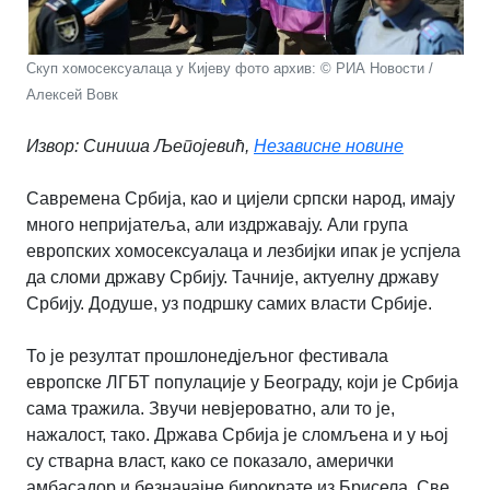
Скуп хомосексуалаца у Кијеву фото архив: © РИА Новости /
Алексей Вовк
Извор: Синиша Љепојевић,
Независне новине
Савремена Србија, као и цијели српски народ, имају
много непријатеља, али издржавају. Али група
европских хомосексуалаца и лезбијки ипак је успјела
да сломи државу Србију. Тачније, актуелну државу
Србију. Додуше, уз подршку самих власти Србије.
То је резултат прошлонедјељног фестивала
европске ЛГБТ популације у Београду, који је Србија
сама тражила. Звучи невјероватно, али то је,
нажалост, тако. Држава Србија је сломљена и у њој
су стварна власт, како се показало, амерички
амбасадор и безначајне бирократе из Брисела. Све