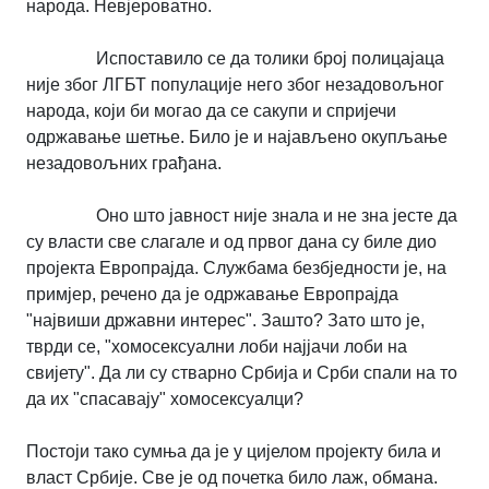
народа. Невјероватно.
Испоставило се да толики број полицајаца
није због ЛГБТ популације него због незадовољног
народа, који би могао да се сакупи и спријечи
одржавање шетње. Било је и најављено окупљање
незадовољних грађана.
Оно што јавност није знала и не зна јесте да
су власти све слагале и од првог дана су биле дио
пројекта Европрајда. Службама безбједности је, на
примјер, речено да је одржавање Европрајда
"највиши државни интерес". Зашто? Зато што је,
тврди се, "хомосексуални лоби најјачи лоби на
свијету". Да ли су стварно Србија и Срби спали на то
да их "спасавају" хомосексуалци?
Постоји тако сумња да је у цијелом пројекту била и
власт Србије. Све је од почетка било лаж, обмана.