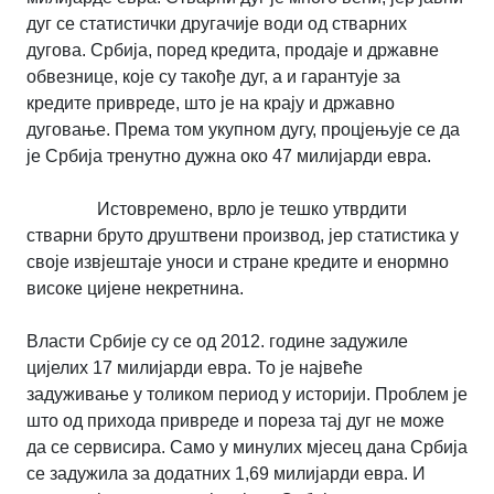
дуг се статистички другачије води од стварних
дугова. Србија, поред кредита, продаје и државне
обвезнице, које су такође дуг, а и гарантује за
кредите привреде, што је на крају и државно
дуговање. Према том укупном дугу, процјењује се да
је Србија тренутно дужна око 47 милијарди евра.
Истовремено, врло је тешко утврдити
стварни бруто друштвени производ, јер статистика у
своје извјештаје уноси и стране кредите и енормно
високе цијене некретнина.
Власти Србије су се од 2012. године задужиле
цијелих 17 милијарди евра. То је највеће
задуживање у толиком период у историји. Проблем је
што од прихода привреде и пореза тај дуг не може
да се сервисира. Само у минулих мјесец дана Србија
се задужила за додатних 1,69 милијарди евра. И