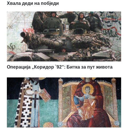
Хвала деди на побједи
Операција „Коридор `92“: Битка за пут живота