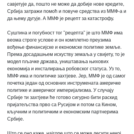
савјетује да, пошто не може да добије нове кредите,
Србија затражи помоћ и повуче средства из ММФ-а и
да њему дугује. А ММФ је рецепт за катастрофу.
Суштина и погубност тог "рецепта" је што ММФ има
веома строге услове и он комплетно преузима
вођење финансијске и економске политике земље.
Према досадашњем искуству земаља у свијету, то је
модел пљачке држава, уништавања њихових
економија и инсталирања робовског статуса. Уз то,
ММФ има и политичке захтјеве. Јер, ММФ је од самог
почетка један од основних инструмената америчке
политике и америчког империјализма. У случају
Србије ти захтјеви ће готово сигурно бити раскид
пријатељства прво са Русијом и потом са Кином,
кључним и политичким и економским партнерима
Србије.
Што се оно каже, најгоре што се може десити некој