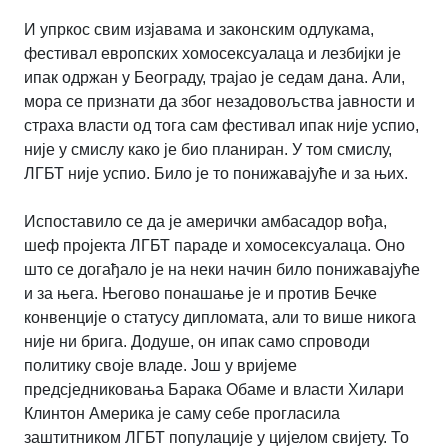
И упркос свим изјавама и законским одлукама,
фестивал европских хомосексуалаца и лезбијки је
ипак одржан у Београду, трајао је седам дана. Али,
мора се признати да због незадовољства јавности и
страха власти од тога сам фестивал ипак није успио,
није у смислу како је био планиран. У том смислу,
ЛГБТ није успио. Било је то понижавајуће и за њих.
Испоставило се да је амерички амбасадор вођа,
шеф пројекта ЛГБТ параде и хомосексуалаца. Оно
што се догађало је на неки начин било понижавајуће
и за њега. Његово понашање је и против Бечке
конвенције о статусу дипломата, али то више никога
није ни брига. Додуше, он ипак само спроводи
политику своје владе. Још у вријеме
предсједниковања Барака Обаме и власти Хилари
Клинтон Америка је саму себе прогласила
заштитником ЛГБТ популације у цијелом свијету. То