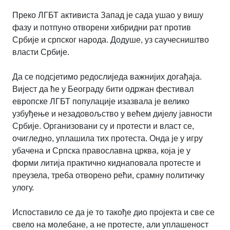
Преко ЛГБТ активиста Запад је сада ушао у вишу
фазу и потпуно отворени хибридни рат против
Србије и српског народа. Додуше, уз саучесништво
власти Србије.
Да се подсјетимо редослиједа важнијих догађаја.
Вијест да ће у Београду бити одржан фестивал
европске ЛГБТ популације изазвала је велико
узбуђење и незадовољство у већем дијелу јавности
Србије. Организовани су и протести и власт се,
очигледно, уплашила тих протеста. Онда је у игру
убачена и Српска православна црква, која је у
форми литија практично киднаповала протесте и
преузела, треба отворено рећи, срамну политичку
улогу.
Испоставило се да је то такође дио пројекта и све се
свело на молебане, а не протесте, али уплашеност