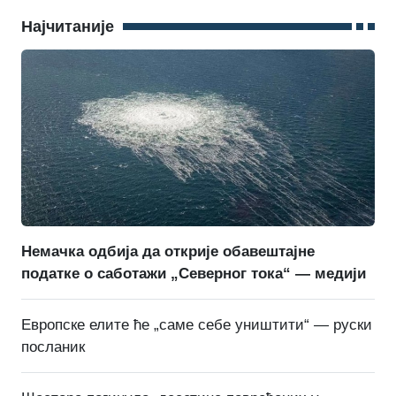
Најчитаније
Немачка одбија да открије обавештајне
податке о саботажи „Северног тока“ — медији
Европске елите ће „саме себе уништити“ — руски
посланик