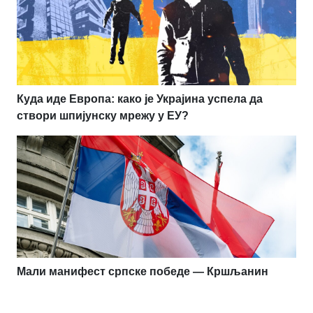
Куда иде Европа: како је Украјина успела да
створи шпијунску мрежу у ЕУ?
Мали манифест српске победе — Кршљанин