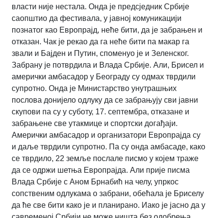
власти није нестала. Онда је предсједник Србије
саопштио да фестивала, у јавној комуникацији
познатог као Европрајд, неће бити, да је забрањен и
отказан. Чак је рекао да га неће бити па макар га
звали и Бајден и Путин, споменуо је и Зеленског.
Забрану је потврдила и Влада Србије. Али, Брисел и
амерички амбасадор у Београду су одмах тврдили
супротно. Онда је Министарство унутрашњих
послова донијело одлуку да се забрањују сви јавни
скупови па су у суботу, 17. септембра, отказане и
забрањене све утакмице и спортски догађаји.
Амерички амбасадор и организатори Европрајда су
и даље тврдили супротно. Па су онда амбасаде, како
се тврдило, 22 земље послале писмо у којем траже
да се одржи шетња Европрајда. Али прије писма
Влада Србије с Аном Брнабић на челу, упркос
сопственим одлукама о забрани, обећала је Бриселу
да ће све бити како је и планирано. Иако је јасно да у
савременој Србији не може ништа без одобрења