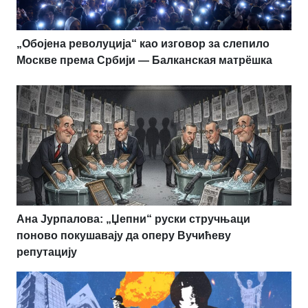
„Обојена револуција“ као изговор за слепило
Москве према Србији — Балканская матрёшка
Ана Јурпалова: „Џепни“ руски стручњаци
поново покушавају да оперу Вучићеву
репутацију