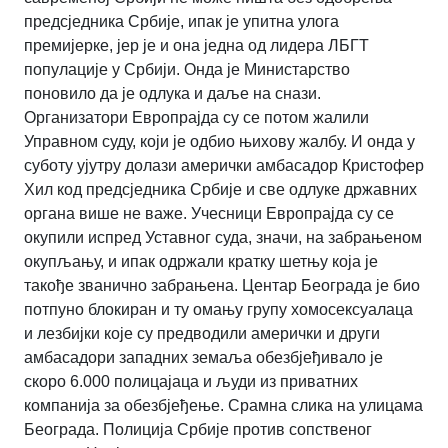
предсједника Србије, ипак је упитна улога
премијерке, јер је и она једна од лидера ЛБГТ
популације у Србији. Онда је Министарство
поновило да је одлука и даље на снази.
Организатори Европрајда су се потом жалили
Управном суду, који је одбио њихову жалбу. И онда у
суботу ујутру долази амерички амбасадор Кристофер
Хил код предсједника Србије и све одлуке државних
органа више не важе. Учесници Европрајда су се
окупили испред Уставног суда, значи, на забрањеном
окупљању, и ипак одржали кратку шетњу која је
такође званично забрањена. Центар Београда је био
потпуно блокиран и ту омању групу хомосексуалаца
и лезбијки које су предводили амерички и други
амбасадори западних земаља обезбјеђивало је
скоро 6.000 полицајаца и људи из приватних
компанија за обезбјеђење. Срамна слика на улицама
Београда. Полиција Србије против сопственог