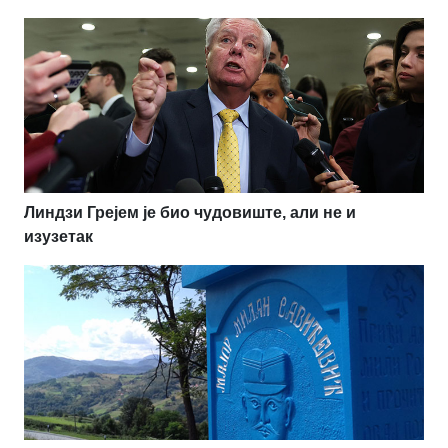
Линдзи Грејем је био чудовиште, али не и
изузетак