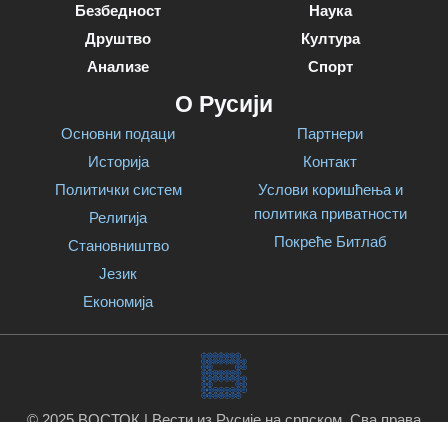
Безбедност
Наука
Друштво
Култура
Анализе
Спорт
О Русији
Основни подаци
Партнери
Историја
Контакт
Политички систем
Услови коришћења и
политика приватности
Религија
Покреће Битлаб
Становништво
Језик
Економија
© 2025 ВОСТОК | Вести из Русије на српском. Сва права
задржана.
Покреће Битлаб
.