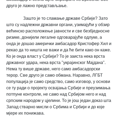
друго је лажно представљање.
Зашто је то сламање државе Србије? Зато
што су надлежни државни органи, узимајући у обзир
већинско расположење јавности и све безбједносне
ризике, донијели легалне одговарајуће одлуке, а
онда је дошао амерички амбасадор Кристофер Хил и
рекао да то ништа не важи и да ће бити како он каже.
Ко је онда власт у Србији? То је заиста нека врста
државног удара, нека врста "украјинског Мајдана".
Нема ту више државе, него само амбасадорски
терор. Све друго је само обмана. Наравно, ЛГБТ
популација је само средство, само изговор, у основи
се ту ради о пројекту освајања Србије и преузимања
потпуне контроле, не само над Србијом него и над
српским народом у цјелини. То је још један доказ шта
Запад стварно мисли о Србима и Србији и до које
мјере их понижава.