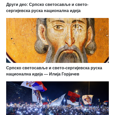
Други део: Српско светосавље и свето-
сергијевска руска национална идеја
Српско светосавље и свето-сергијевска руска
национална идеја — Илија Горјачев