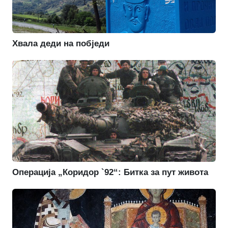
Хвала деди на побједи
Операција „Коридор `92“: Битка за пут живота