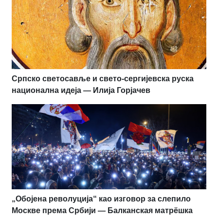
Српско светосавље и свето-сергијевска руска
национална идеја — Илија Горјачев
„Обојена револуција“ као изговор за слепило
Москве према Србији — Балканская матрёшка