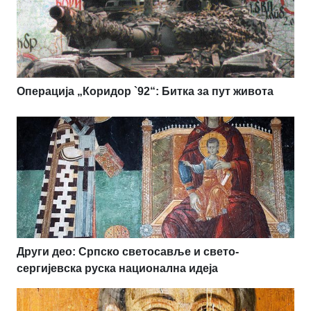
Операција „Коридор `92“: Битка за пут живота
Други део: Српско светосавље и свето-
сергијевска руска национална идеја