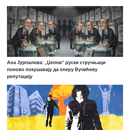
Ана Јурпалова: „Џепни“ руски стручњаци
поново покушавају да оперу Вучићеву
репутацију