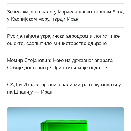
Зеленски је по налогу Израела напао теретни брод
у Каспијском мору, тврди Иран
Русија гађала украјински аеродром и логистичке
објекте, саопштило Министарство одбране
Момир Стојановић: Неко из државног апарата
Србије доставио је Приштини моје податке
САД и Израел организовали мигрантску инвазију
на Шпанију — Иран