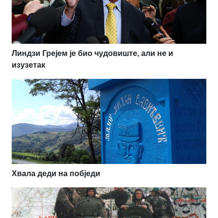
Линдзи Грејем је био чудовиште, али не и
изузетак
Хвала деди на побједи