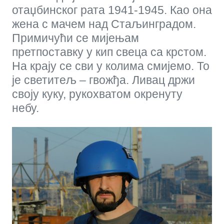
отаџбинског рата 1941-1945. Као она
жена с мачем над Стаљинградом.
Примичући се мијењам
претпоставку у кип свеца са крстом.
На крају се сви у колима смијемо. То
је светитељ – гвожђа. Ливац држи
своју куку, рукохватом окренуту
небу.