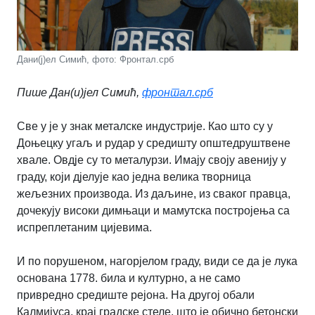
Дани(ј)ел Симић, фото: Фронтал.срб
Пише Дан(и)јел Симић,
фронтал.срб
Све у је у знак металске индустрије. Као што су у
Доњецку угаљ и рудар у средишту општедруштвене
хвале. Овдје су то металурзи. Имају своју авенију у
граду, који дјелује као једна велика творница
жељезних производа. Из даљине, из сваког правца,
дочекују високи димњаци и мамутска постројења са
испреплетаним цијевима.
И по порушеном, нагорјелом граду, види се да је лука
основана 1778. била и културно, а не само
привредно средиште рејона. На другој обали
Калмијуса, крај градске стеле, што је обично бетонски