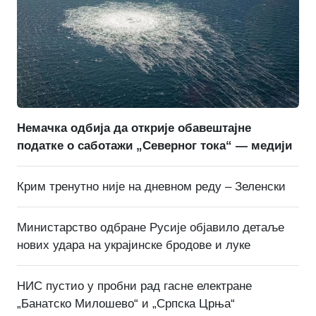
Немачка одбија да открије обавештајне
податке о саботажи „Северног тока“ — медији
Крим тренутно није на дневном реду – Зеленски
Министарство одбране Русије објавило детаље
нових удара на украјинске бродове и луке
НИС пустио у пробни рад гасне електране
„Банатско Милошево“ и „Српска Црња“