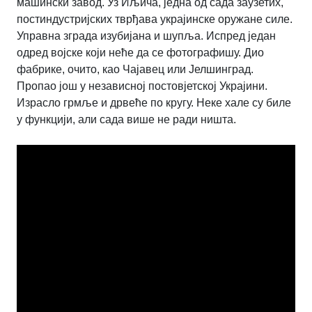
машински завод. Уз Иљича, једна од сада заузетих,
постиндустријских тврђава украјинске оружане силе.
Управна зграда изубијана и шупља. Испред један
одред војске који неће да се фотографишу. Дио
фабрике, очито, као Чајавец или Јелшинград.
Пропао још у независној постовјетској Украјини.
Израсло грмље и дрвеће по кругу. Неке хале су биле
у функцији, али сада више не ради ништа.