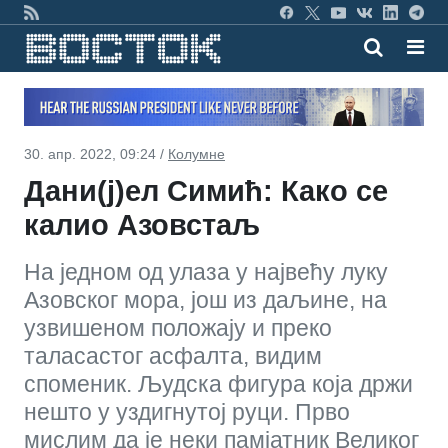
30. апр. 2022, 09:24 /
Колумне
Дани(ј)ел Симић: Како се
калио Азовстаљ
На једном од улаза у највећу луку
Азовског мора, још из даљине, на
узвишеном положају и преко
таласастог асфалта, видим
споменик. Људска фигура која држи
нешто у уздигнутој руци. Прво
мислим да је неки памјатник Великог