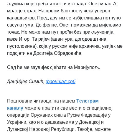
људима које треба извести из града. Опет мрак. А
мрак је страх. На првом блокпосту чека уперен
калашњиков. Пред другим се избјеглицама потпуно
сасула гума. До фелне. Опет помажем да мијењамо
точак. Не може нам пут проћи без прикљученија,
каже Игор. Та ријеч (авантура, догодовштина,
пустоловина), која у руском није архаична, увијек ме
подсјети на Доситеја Обрадовића.
Сад ће ме заувијек сјећати на Маријупољ.
Дан(и)јел Симић,
фронтал.срб
Поштовани читаоци, на нашем
Tелеграм
каналу
можете пратити све вести о специјалној
операцији Оружаних снага Руске Федерације у
Украјини, као и о дешавањима у Доњецкој и
Луганској Народној Републици. Такође, можете