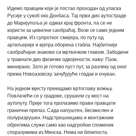
Идемо правцем који је постао проходан од уласка
Русије у сукоб око Донбаса. Тај први дио аутостраде
до Маријупоља је одмах крај фронта, па се не
користи за цивилни саобраћај. Вози се само једним
правцем. Из супротног смијера, по путу од
артиљерије и вјетра оборена стабла. Најбитнији
саобраћајни знакови са мртвачком главом. Забодени
у травнати дио физичке одвојености, кажу: Пази,
минирано. Зато је готово пуст пут, за разлику од оног
према Новоазовску, зачуђујуће гладак и очуван.
На једном мјесту прекидамо вртоглаву вожњу.
Повлачећи се у градове, срушили су мост на
аутопуту. Прије тога пролазимо прави правцати
гранични прелаз. Сада напуштен, бесмислен и
полуразрушен. Надстрешницама и монтажним
објектима служи само као надгробни споменик
споразумима из Минска. Нема ни блокпоста.