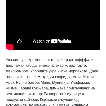
Улазимо у подземне просторије зграде којој фали
дио, таман као да је неко исјекао комад торте.
Авиобомбом. Упориште украјинске морпехоте. Доле
говна и конзерве. Натријум хлорид у тегли. Мркли
мрак. Ручне бомбе. Мине. Муниција. Униформе.
Чизме. Гарава бубњара, димњака прикљученог на
вентилациони отвор. Разноразне сијалице и
продужни каблови. Којекакви кључеви од
аутомобила. Документи и још мрака. Углавном