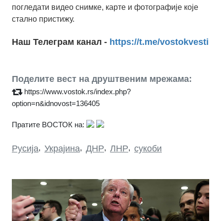
погледати видео снимке, карте и фотографије које
стално пристижу.
Наш Телеграм канал -
https://t.me/vostokvesti
Поделите вест на друштвеним мрежама:
https://www.vostok.rs/index.php?
option=n&idnovost=136405
Пратите ВОСТОК на:
Русија
,
Украјина
,
ДНР
,
ЛНР
,
сукоби