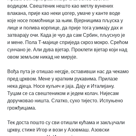
водицом. Свештеник нешто као метлу вунених
влакана, прије као неки џогер, умаче у канте воде
које носе помоћници за њим. Вјерницима пљуска у
лице и полива корпице, да прије тога узимају дах и
затварају очи. Када је чуо да сам Србин, пљуснуо је
и мене. Пола Т-мајице сприједа скроз мокро. Срећом
сунчано је. Али дува вјетар. Проклети вјетар који над
овом земљом никад не мирује.
Вођа пута је отишао негдје, оставивши нас да чекамо
пред црквом. Мене у кратким рукавима. Прилазе
нека дјеца. Носе куљич и јаја. Дају и Италијану.
Туцам се са свештеником и једем колач. Нијесам
доручковао ништа. Слатко, сухо тијесто. Испуњено
грожђицама.
Тек доста пошто су сви отишли кућама и закључали
цркву, стиже Игор и вози у Азовмаш. Азовски