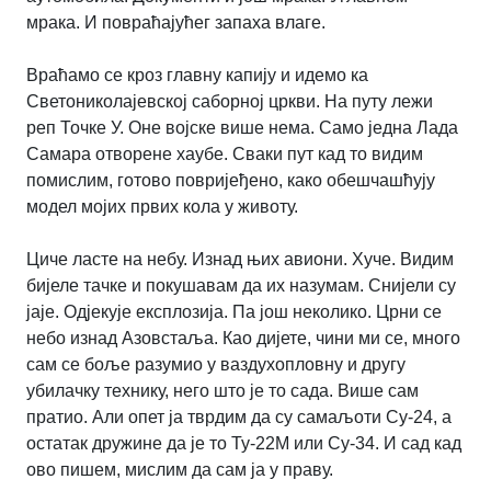
мрака. И повраћајућег запаха влаге.
Враћамо се кроз главну капију и идемо ка
Светониколајевској саборној цркви. На путу лежи
реп Точке У. Оне војске више нема. Само једна Лада
Самара отворене хаубе. Сваки пут кад то видим
помислим, готово повријеђено, како обешчашћују
модел мојих првих кола у животу.
Циче ласте на небу. Изнад њих авиони. Хуче. Видим
бијеле тачке и покушавам да их назумам. Снијели су
јаје. Одјекује експлозија. Па још неколико. Црни се
небо изнад Азовстаља. Као дијете, чини ми се, много
сам се боље разумио у ваздухопловну и другу
убилачку технику, него што је то сада. Више сам
пратио. Али опет ја тврдим да су самаљоти Су-24, а
остатак дружине да је то Ту-22М или Су-34. И сад кад
ово пишем, мислим да сам ја у праву.