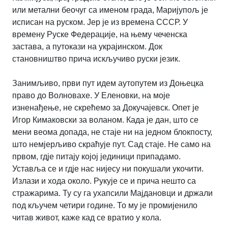
или метални беочуг са именом града, Маријупољ је
исписан на руском. Јер је из времена СССР. У
времену Руске Федерације, на њему чеченска
застава, а путокази на украјинском. Док
становништво прича искључиво руски језик.
Занимљиво, први пут идем аутопутем из Доњецка
право до Волновахе. У Еленовки, на моје
изненађење, не скрећемо за Докучајевск. Опет је
Игор Кимаковски за воланом. Када је дан, што се
мени веома допада, не стаје ни на једном блокпосту,
што немјерљиво скраћује пут. Сад стаје. Не само на
првом, гдје питају којој јединици припадамо.
Уставља се и гдје нас нијесу ни покушали укочити.
Излази и хода около. Рукује се и прича нешто са
стражарима. Ту су га ухапсили Мајдановци и држали
под кључем четири године. То му је промијенило
читав живот, каже кад се вратио у кола.