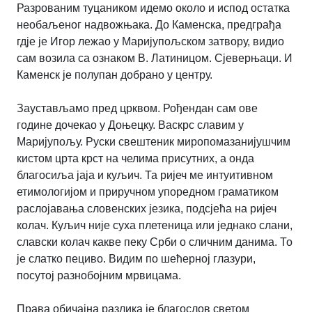
Разрованим туцаником идемо около и испод остатка
необаљеног надвожњака. До Каменска, предграђа
гдје је Игор лежао у Маријупољском затвору, видио
сам возила са ознаком В. Латиницом. Сјеверњаци. И
Каменск је полупан добрано у центру.
Заустављамо пред црквом. Рођендан сам ове
године дочекао у Доњецку. Васкрс славим у
Маријупољу. Руски свештеник миропомазанијушчим
кистом црта крст на челима присутних, а онда
благосиља јаја и куљич. Та ријеч ме интуитивном
етимологијом и приручном упоредном граматиком
раслојавања словенских језика, подсјећа на ријеч
колач. Куљич није суха плетеница или једнако слани,
славски колач какве пеку Срби о сличним данима. То
је слатко пециво. Видим по шећерној глазури,
посутој разнобојним мрвицама.
Права обичајна разлика је благослов светом