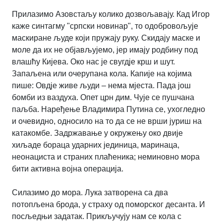
Прилазимо Азовстаљу колико дозвољавају. Кад Игор
каже синтагму "српски новинар", то одобровољује
маскиране људе који пружају руку. Скидају маске и
моле да их не објављујемо, јер имају родбину под
влашћу Кијева. Око нас је свугдје крш и шут.
Запаљена или очерупана кола. Капије на којима
пише: Овдје живе људи – нема мјеста. Пада још
бомби из ваздуха. Опет црн дим. Чује се пушчана
паљба. Наређење Владимира Путина се, ухогледно
и очевидно, односило на то да се не врши јуриш на
катакомбе. Задржавање у окружењу око двије
хиљаде бораца ударних јединица, маринаца,
неонациста и страних плаћеника; неминовно мора
бити активна војна операција.
Силазимо до мора. Лука затворена са два
потопљена брода, у страху од поморског десанта. И
посљедњи задатак. Прикључују нам се кола с