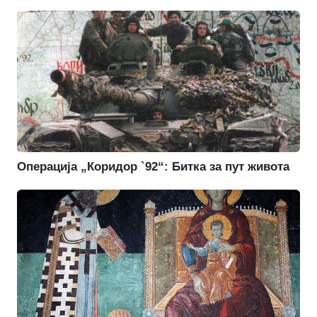
Операција „Коридор `92“: Битка за пут живота