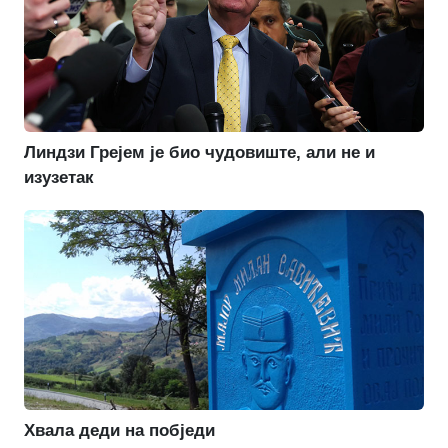
Линдзи Грејем је био чудовиште, али не и
изузетак
Хвала деди на побједи