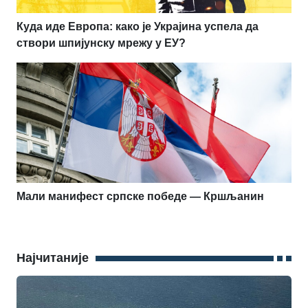
Куда иде Европа: како је Украјина успела да
створи шпијунску мрежу у ЕУ?
Мали манифест српске победе — Кршљанин
Најчитаније