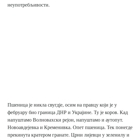
неупотребљивости.
Пшеница је никла свугдје, осим на правцу који је у
фебруару био граница ДНР и Украјине. Ту је коров. Кад
напуштамо Волновахски рејон, напуштамо и аутопут.
Новоавдејевка и Кременивка. Опет пшеница. Тек понегде
прекинута кратером гранате. Црни лијевци у зеленилу и