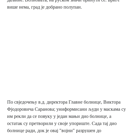
више нема, град је добрано полупан.
По свједочењу в.д. директора Главне болнице, Виктора
Фјодоровича Саранова; униформисани људи у маскама су
им рекли да се повуку у један мањи дио болнице, а
остатак су претворили у своје упориште. Сада тај дио
болнице ради, док је овај "војни" разрушен до