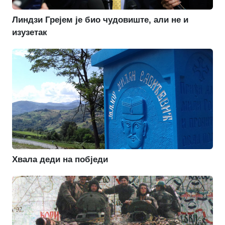
Линдзи Грејем је био чудовиште, али не и
изузетак
Хвала деди на побједи