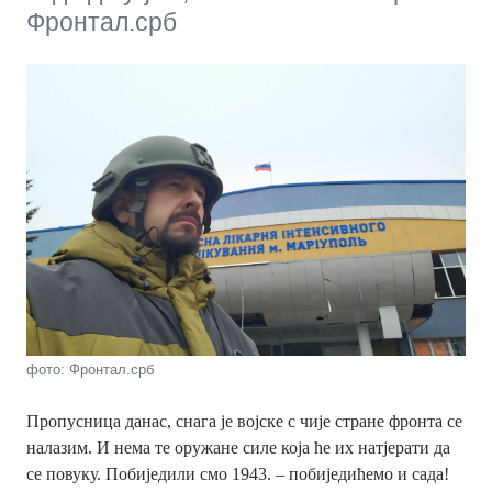
Фронтал.срб
фото: Фронтал.срб
Пропусница данас, снага је војске с чије стране фронта се
налазим. И нема те оружане силе која ће их натјерати да
се повуку. Побиједили смо 1943. – побиједићемо и сада!