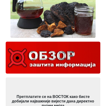
Претплатите се на ВОСТОК како бисте
добијали најважније вијести дана директно
путем мејла