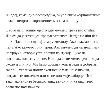
Андреј, командир обезбјеђења, окупљеним журналистима
каже с непротивкороничном маском на лицу:
Ово је најопасније мјесто гдје можемо тренутно отићи.
Шљем да је затегнут, прслук затегнут. Нигдје не ићи без
њих. Пажљиво слушајте моју команду. Ако кажемо лези,
лези. Ако кажемо трчи, трчи. Ако кажемо да легнеш, лези
на трбух и отвори уста против контузије. Руке на
потиљак, ноге скупљене. Нико да се не миче, сједа, гледа
около и слично. Ми ћемо одбрати која зграда је добра за
заклон. Уколико почну експлозије у нашој близини,
потражите погледом или мене или моје саборце. Исто
тако, ако видите беспилотник, авион или квадкоптер,
обавезно нам кажите.