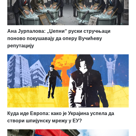
Ана Јурпалова: „Џепни“ руски стручњаци
поново покушавају да оперу Вучићеву
репутацију
Куда иде Европа: како је Украјина успела да
створи шпијунску мрежу у ЕУ?