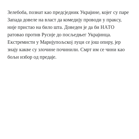
Зелебоба, познат као предсједник Украјине, којег су паре
Запада довеле на власт да комедију проводи у праксу,
није пристао на било шта. Доведен је да би НАТО
ратовао против Русије до посљедњег Украјинца.
Екстремисти у Маријупољској луци се још опиру, јер
знају какве су злочине починили. Смрт им се чини као
бољи избор од предаје.