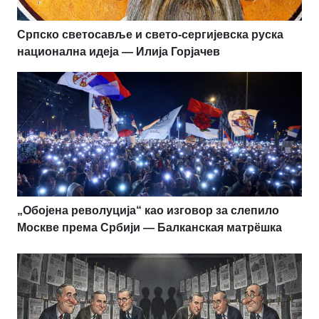
Српско светосавље и свето-сергијевска руска
национална идеја — Илија Горјачев
„Обојена револуција“ као изговор за слепило
Москве према Србији — Балканская матрёшка