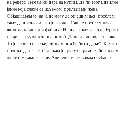
на реверс. Немам ни пара да купим. Да ли због цивилне
јакне која слаже са шљемом, прилази ми жена.
Објашњавам јој да ја не могу да ријешим њен проблем,
само да пренесем шта је рекла. "Наш је проблем што
живимо у близини фабрике Иљича, тамо се воде борбе и
не долази хуманитарна помоћ. Дошли смо овдје пјешке.
То је велико насеље, не знам шта ће бити даље". Каже, па
почиње да плаче. Стављам јој руку на раме. Заборављам
да питам како се зове. Али, ево, испуњавам обећање.