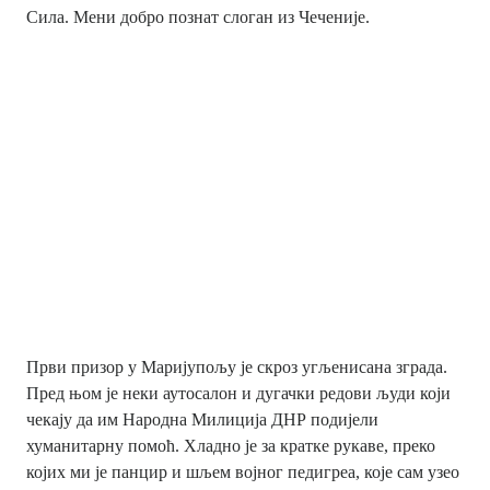
Сила. Мени добро познат слоган из Чеченије.
Први призор у Маријупољу је скроз угљенисана зграда.
Пред њом је неки аутосалон и дугачки редови људи који
чекају да им Народна Милиција ДНР подијели
хуманитарну помоћ. Хладно је за кратке рукаве, преко
којих ми је панцир и шљем војног педигреа, које сам узео