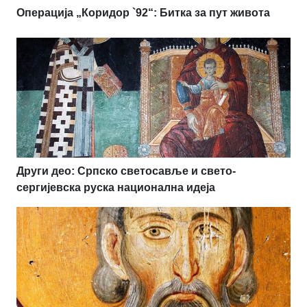
Операција „Коридор `92“: Битка за пут живота
Други део: Српско светосавље и свето-
сергијевска руска национална идеја