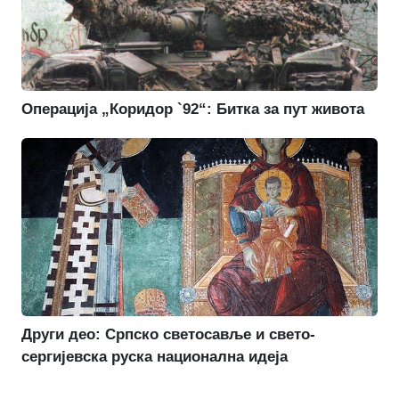
Операција „Коридор `92“: Битка за пут живота
Други део: Српско светосавље и свето-
сергијевска руска национална идеја