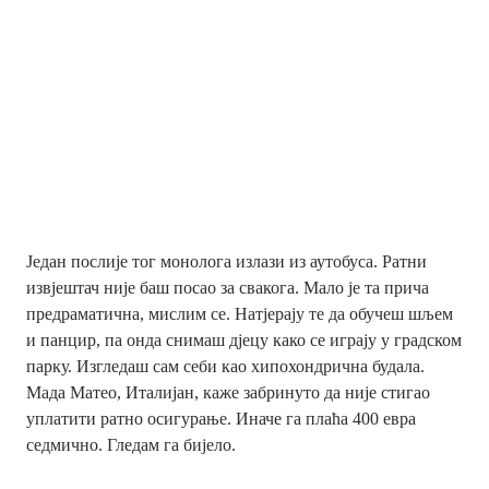
Један послије тог монолога излази из аутобуса. Ратни
извјештач није баш посао за свакога. Мало је та прича
предраматична, мислим се. Натјерају те да обучеш шљем
и панцир, па онда снимаш дјецу како се играју у градском
парку. Изгледаш сам себи као хипохондрична будала.
Мада Матео, Италијан, каже забринуто да није стигао
уплатити ратно осигурање. Иначе га плаћа 400 евра
седмично. Гледам га бијело.