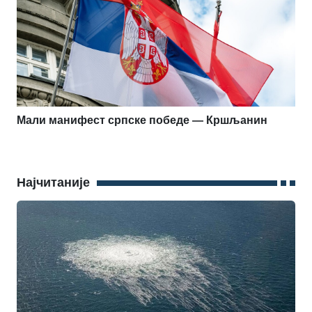
Мали манифест српске победе — Кршљанин
Најчитаније