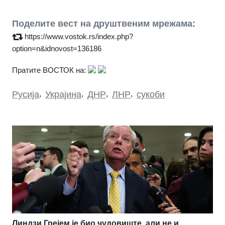
Поделите вест на друштвеним мрежама:
https://www.vostok.rs/index.php?
option=n&idnovost=136186
Пратите ВОСТОК на:
Русија
,
Украјина
,
ДНР
,
ЛНР
,
сукоби
Линдзи Грејем је био чудовиште, али не и