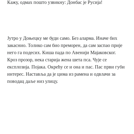
Кажу, одмах пошто узвикну: Донбас је Русија!
Јутро у Доњецку ме буди само. Без аларма. Иначе бих
закаснио. Толико сам био преморен, да сам заспао прије
него га подесих. Киша пада по Авенији Мајаковског.
Кроз прозор, нека старија жена шета пса. Чује се
експлозија. Појака. Окрећу се и она и пас. Пас први губи
интерес. Наставља да је цима из рамена и одвлачи за
поводац даље низ улицу.