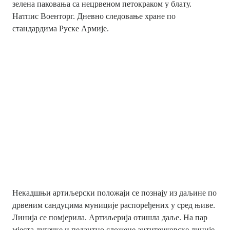
зелена паковања са нецрвеном петокраком у блату.
Натпис Военторг. Дневно следовање хране по
стандардима Руске Армије.
Некадшњи артиљерски положаји се познају из даљине по
дрвеним сандуцима муниције распоређених у сред њиве.
Линија се помјерила. Артиљерија отишла даље. На пар
мјеста дугачке и педантно сложене антитенковске линије.