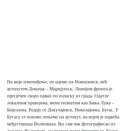
На моје изненађење, не идемо на Новоазовск, већ
аутопутем Доњецк – Маријупољ. Линијом фронта је
пресјечен скоро одмах по изласку из града. Одатле
локалним правцима, мени познатим као Бања Лука –
Бијељина. Редају се Докучајевск, Николајевка, Бугас. У
Бугасу се поново пењемо на аутопут, на којем је највећа
међустаница Волноваха. Њу сам чак фотографисао из
даљине. Волновать, на руском значи бринути се. Бриге