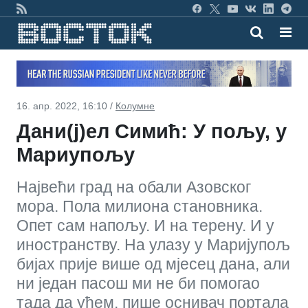
16. апр. 2022, 16:10 /
Колумне
Дани(ј)ел Симић: У пољу, у
Мариупољу
Највећи град на обали Азовског
мора. Пола милиона становника.
Опет сам напољу. И на терену. И у
иностранству. На улазу у Маријупољ
бијах прије више од мјесец дана, али
ни један пасош ми не би помогао
тада да уђем, пише оснивач портала