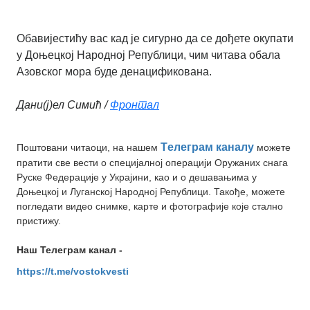
Обавијестићу вас кад је сигурно да се дођете окупати
у Доњецкој Народној Републици, чим читава обала
Азовског мора буде денацификована.
Дани(ј)ел Симић /
Фронтал
Tелеграм каналу
Поштовани читаоци, на нашем
можете
пратити све вести о специјалној операцији Оружаних снага
Руске Федерације у Украјини, као и о дешавањима у
Доњецкој и Луганској Народној Републици. Такође, можете
погледати видео снимке, карте и фотографије које стално
пристижу.
Наш Телеграм канал -
https://t.me/vostokvesti