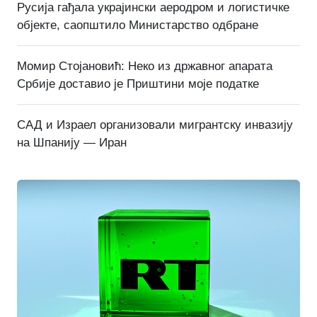
Русија гађала украјински аеродром и логистичке
објекте, саопштило Министарство одбране
Момир Стојановић: Неко из државног апарата
Србије доставио је Приштини моје податке
САД и Израел организовали мигрантску инвазију
на Шпанију — Иран