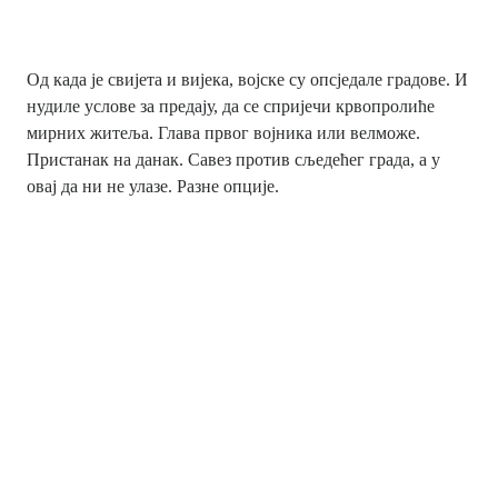
Од када је свијета и вијека, војске су опсједале градове. И
нудиле услове за предају, да се спријечи крвопролиће
мирних житеља. Глава првог војника или велможе.
Пристанак на данак. Савез против сљедећег града, а у
овај да ни не улазе. Разне опције.