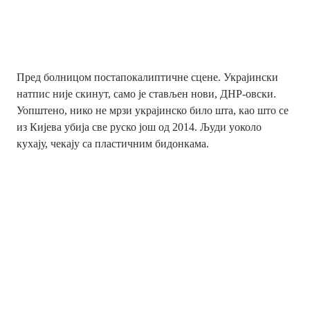
Пред болницом постапокалиптичне сцене. Украјински
натпис није скинут, само је стављен нови, ДНР-овски.
Уопштено, нико не мрзи украјинско било шта, као што се
из Кијева убија све руско још од 2014. Људи уоколо
кухају, чекају са пластичним бидонкама.