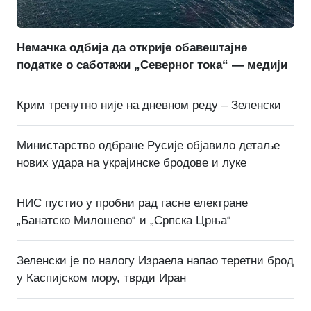
Немачка одбија да открије обавештајне
податке о саботажи „Северног тока“ — медији
Крим тренутно није на дневном реду – Зеленски
Министарство одбране Русије објавило детаље
нових удара на украјинске бродове и луке
НИС пустио у пробни рад гасне електране
„Банатско Милошево“ и „Српска Црња“
Зеленски је по налогу Израела напао теретни брод
у Каспијском мору, тврди Иран