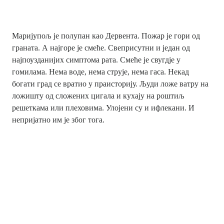
Маријупољ је полупан као Дервента. Пожар је гори од
граната. А најгоре је смеће. Свеприсутни и један од
најпоузданијих симптома рата. Смеће је свугдје у
гомилама. Нема воде, нема струје, нема гаса. Некад
богати град се вратио у праисторију. Људи ложе ватру на
ложишту од сложених цигала и кухају на роштиљ
решеткама или плеховима. Улојени су и ифлекани. И
непријатно им је због тога.