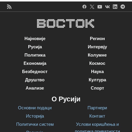
Најновије
Регион
Русија
Интервју
Политика
Колумне
Економија
Космос
Безбедност
Наука
Друштво
Култура
Анализе
Спорт
О Русији
Основни подаци
Партнери
Историја
Контакт
Политички систем
Услови коришћења и
политика приватности