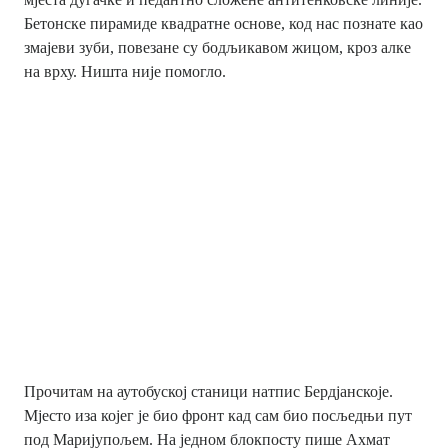
Бетонске пирамиде квадратне основе, код нас познате као
змајеви зуби, повезане су бодљикавом жицом, кроз алке
на врху. Ништа није помогло.
Прочитам на аутобуској станици натпис Бердјанскоје.
Мјесто иза којег је био фронт кад сам био посљедњи пут
под Маријупољем. На једном блокпосту пише Ахмат