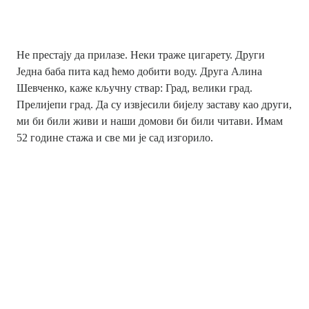
Не престају да прилазе. Неки траже цигарету. Други
Једна баба пита кад ћемо добити воду. Друга Алина
Шевченко, каже кључну ствар: Град, велики град.
Прелијепи град. Да су извјесили бијелу заставу као други,
ми би били живи и наши домови би били читави. Имам
52 године стажа и све ми је сад изгорило.