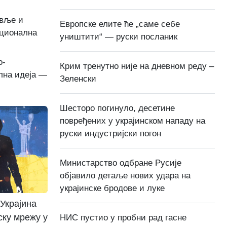
авље и
Европске елите ће „саме себе
ационална
уништити“ — руски посланик
о-
Крим тренутно није на дневном реду –
лна идеја —
Зеленски
Шесторо погинуло, десетине
повређених у украјинском нападу на
руски индустријски погон
Министарство одбране Русије
објавило детаље нових удара на
украјинске бродове и луке
 Украјина
ску мрежу у
НИС пустио у пробни рад гасне