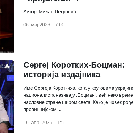
Аутор: Милан Петровић
06. мај 2026, 17:00
Сергеј Коротких-Боцман:
историја издајника
Име Сергеја Короткиха, кога у круговима украјин
националиста називају „Боцман“, већ неко врем
насловне стране широм света. Како је човек рођ
провинцијском ...
16. апр. 2026, 11:51