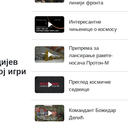
линији фронта
Интересантне
чињенице о космосу
Припрема за
лансирање ракете-
дијев
носача Протон-М
ој игри
Преглед космичке
седмице
Командант Божидар
Делић