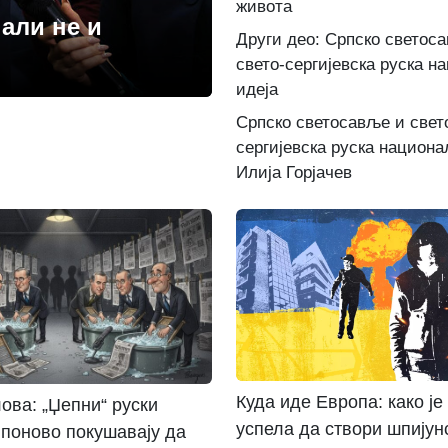
живота
 али не и
Други део: Српско светос
свето-сергијевска руска н
идеја
Српско светосавље и свет
сергијевска руска национа
Илија Горјачев
Куда иде Европа: како је
ова: „Џепни“ руски
успела да створи шпијун
поново покушавају да