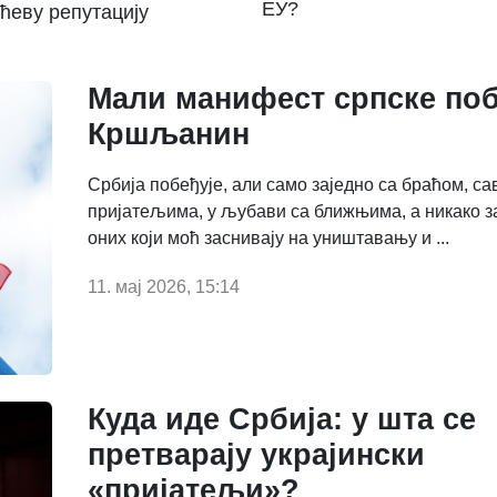
ЕУ?
ћеву репутацију
Мали манифест српске по
Кршљанин
Србија побеђује, али само заједно са браћом, с
пријатељима, у љубави са ближњима, а никако з
оних који моћ заснивају на уништавању и ...
11. мај 2026, 15:14
Куда иде Србија: у шта се
претварају украјински
«пријатељи»?