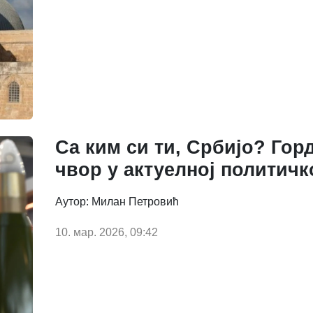
Са ким си ти, Србијо? Гор
чвор у актуелној политичк
Аутор: Милан Петровић
10. мар. 2026, 09:42