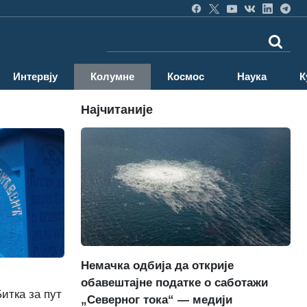
Интервју
Колумне
Космос
Наука
К
Најчитаније
Немачка одбија да открије
обавештајне податке о саботажи
Битка за пут
„Северног тока“ — медији