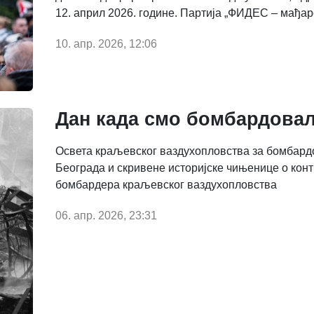
12. април 2026. године. Партија „ФИДЕС – мађарс
10. апр. 2026, 12:06
Дан када смо бомбардовал
Освета краљевског ваздухопловства за бомбар
Београда и скривене историјске чињенице о кон
бомбардера краљевског ваздухопловства
06. апр. 2026, 23:31