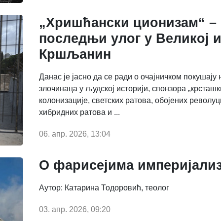
„Хришћански ционизам“ –
последњи улог у Великој 
Кршљанин
Данас је јасно да се ради о очајничком покушају 
злочинаца у људској историји, спонзора „крсташк
колонизације, светских ратова, обојених револуц
хибридних ратова и ...
06. апр. 2026, 13:04
О фарисејима империјали
Аутор: Катарина Тодоровић, теолог
03. апр. 2026, 09:20