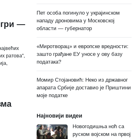
Пет особа погинуло у украјинском
нападу дроновима у Московској
игри —
области — губернатор
«Миротворац» и европске вредности:
највећих
зашто грађане ЕУ уносе у ову базу
их ратова“,
података?
ија,
Момир Стојановић: Неко из државног
апарата Србије доставио је Приштини
моје податке
зма
Најновији видеи
Новогодишња ноћ са
руском војском на првој