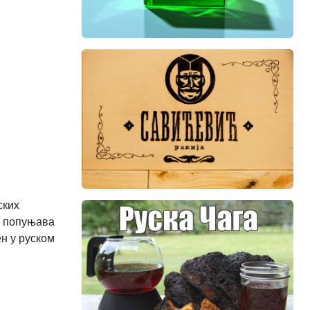
ских
е попуњава
ен у руском