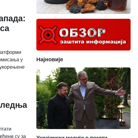
апада:
 са
платформи
Најновије
ормисања у
о укорењене
следња
лтати
еђени су за
Украјински медији о посети