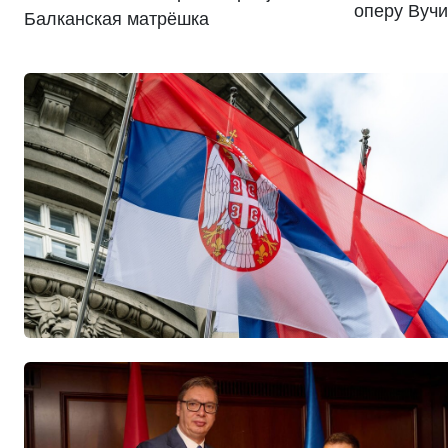
оперу Вучи
Балканская матрёшка