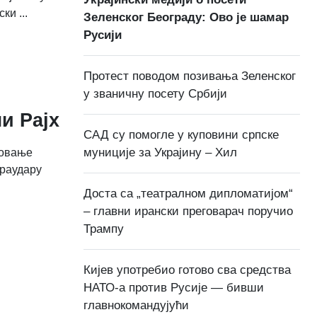
ки ...
Зеленског Београду: Ово је шамар
Русији
Протест поводом позивања Зеленског
у званичну посету Србији
и Рајх
САД су помогле у куповини српске
муниције за Украјину – Хил
довање
траудару
Доста са „театралном дипломатијом“
– главни ирански преговарач поручио
Трампу
Кијев употребио готово сва средства
НАТО-а против Русије — бивши
главнокомандујући