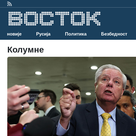
Најновије
Русија
Политика
Безбедност
Колумне