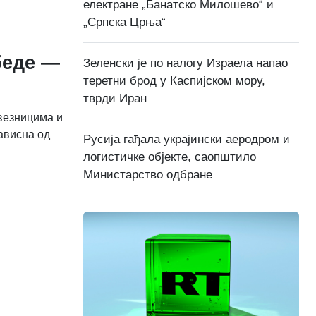
електране „Банатско Милошево“ и
„Српска Црња“
беде —
Зеленски је по налогу Израела напао
теретни брод у Каспијском мору,
тврди Иран
авезницима и
ависна од
Русија гађала украјински аеродром и
логистичке објекте, саопштило
Министарство одбране