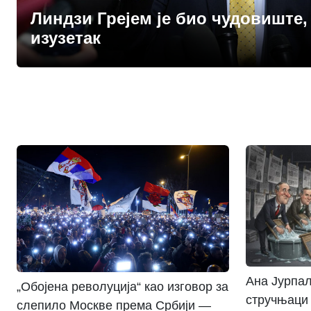
Линдзи Грејем је био чудовиште,
изузетак
Ана Јурпал
„Обојена револуција“ као изговор за
стручњаци 
слепило Москве према Србији —