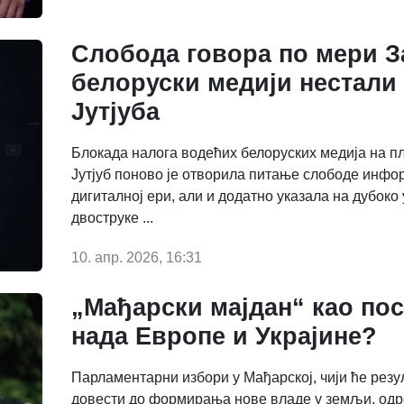
Слобода говора по мери З
белоруски медији нестали
Јутјуба
Блокада налога водећих белоруских медија на 
Јутјуб поново је отворила питање слободе инф
дигиталној ери, али и додатно указала на дубок
двоструке ...
10. апр. 2026, 16:31
„Мађарски мајдан“ као по
нада Европе и Украјине?
Парламентарни избори у Мађарској, чији ће резу
довести до формирања нове владе у земљи, одр