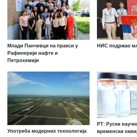
НИС подржао мл
Млади Панчевци на пракси у
Рафинерији нафте и
Петрохемији
РТ: Руски науч
Употреба модерних технологија
временски окви