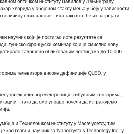
Државном оптичком институту Вавилов у Лењинграду
бакар-хлорида у обојеном стаклу мењају боју у зависности
 величину ових наночестица тако што ће их загрејати,
и научник који је постигао исте резултате са
ди, туниско-француски хемичар који је смислио нову
езултирало савршено обликованим честицама до 10.000
ниторима телевизора високе дефиниције QLED, у
инесу флексибилној електроници, сићушним сензорима,
кацији – тако да смо управо почели да истражујемо
мија.
умбија и Технолошком институту у Масачусетсу, тим
 као главни научник за 'Nanocrystals Technology Inc.' у