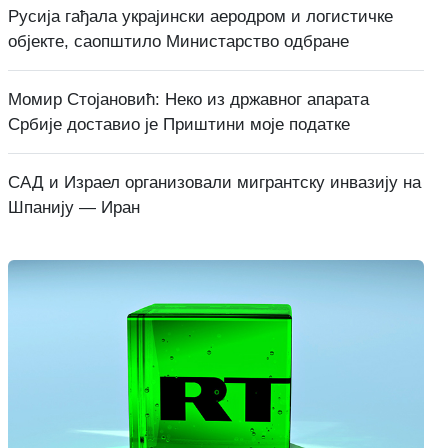
Русија гађала украјински аеродром и логистичке
објекте, саопштило Министарство одбране
Момир Стојановић: Неко из државног апарата
Србије доставио је Приштини моје податке
САД и Израел организовали мигрантску инвазију на
Шпанију — Иран