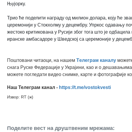
Њујорку.
Трио ће поделити награду од милион долара, коју ће зв
церемонији у Стокхолму у децембру. Упркос одавању по
жестоко критикована у Русији због тога што је одбацила 
иранске амбасадоре у Шведској са церемоније у децемб
Поштовани читаоци, на нашем
Tелеграм каналу
можете
снага Руске Федерације у Украјини, као и о дешавањима
можете погледати видео снимке, карте и фотографије ко
Наш Телеграм канал -
https://t.me/vostokvesti
Извор: RT (ж)
Поделите вест на друштвеним мрежама: