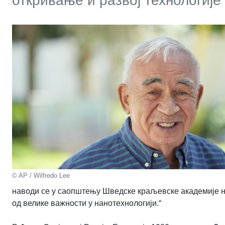
откривање и развој технологије
© AP / Wilfredo Lee
наводи се у саопштењу Шведске краљевске академије н
од велике важности у нанотехнологији.
“