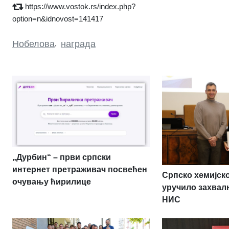
https://www.vostok.rs/index.php?
option=n&idnovost=141417
Нобелова
,
награда
„Дурбин“ – први српски
интернет претраживач посвећен
Српско хемијск
очувању ћирилице
уручило захвал
НИС