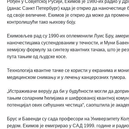
Рођен у Совјетској Русији, Екимов је 1980-их радио у 
(данас Санкт Петербург) када је открио да наночестице 
од своје величине. Екимов је открио да може да промени
контролишући тако њихову боју.
Екимовљев рад су 1990-их оплеменили Луис Бру, америчк
наночестицама суспендованим у течности, и Муни Бавен
хемијску формулу за синтезу квантних тачака, што је р
пута тањим од људске косе.
Технологија квантне тачке се користи у екранима и мо
медицинском снимању и у лечењу канцерозних тумора.
„Истраживачи верују да би у будућности могли да допр
тањим соларним ћелијама и шифрованој квантној комуни
потенцијал ових сићушних честица“, саопштила је акаде
Брус и Бавенди су сада професори на Универзитету Кол
редом. Екимов је емигрирао у САД 1999. године и радио је