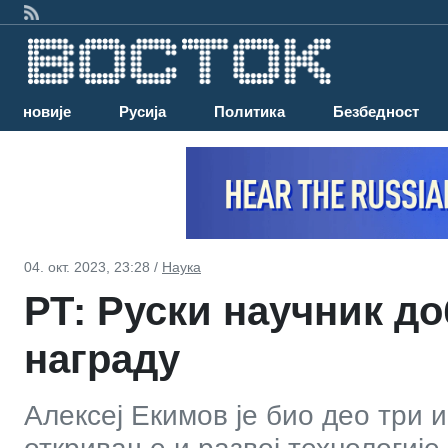
Најновије
Русија
Политика
Безбедност
04. окт. 2023, 23:28 /
Наука
РТ: Руски научник д
награду
Алексеј Екимов је био део три 