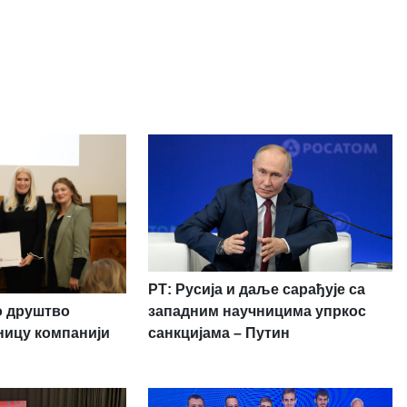
РТ: Русија и даље сарађује са
о друштво
западним научницима упркос
ницу компанији
санкцијама – Путин