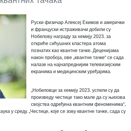
 квантних тачака
Руски физичар Алексеј Екимов и амерички
и француски истраживачи добили су
Нобелову награду за хемију 2023. за
откриће сићушних кластера атома
познатих као квантне тачке. Деценијама
након пробоја, ове „квантне тачке“ се сада
налазе на најнапреднијим телевизијским
екранима и медицинским уређајима.
„Нобеловци за хемију 2023. успели су да
произведу честице тако мале да су њихова
својства одређена квантним феноменима“,
аука у среду.
„
Честице, које се зову квантне тачке, сада су