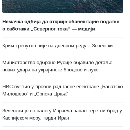
Немачка одбија да открије обавештајне податке
о саботажи „Северног тока“ — медији
Крим тренутно није на дневном реду – Зеленски
Министарство одбране Русије објавило детаље
нових удара на украјинске бродове и луке
НИС пустио у пробни рад гасне електране „Банатско
Милошево“ и „Српска Црња“
Зеленски је по налогу Израела напао теретни брод у
Каспијском мору, тврди Иран