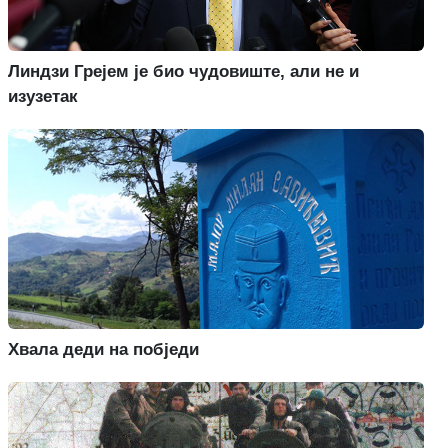
Линдзи Грејем је био чудовиште, али не и
изузетак
Хвала деди на побједи