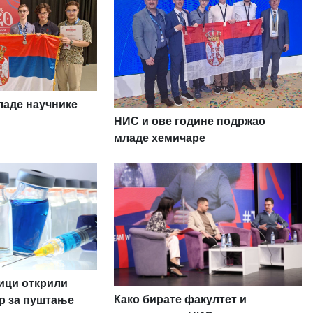
аде научнике
НИС и ове године подржао
младе хемичаре
ници открили
Како бирате факултет и
р за пуштање