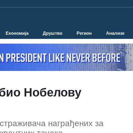
Економија
Друштво
Регион
Анализе
обио Нобелову
истраживача награђених за