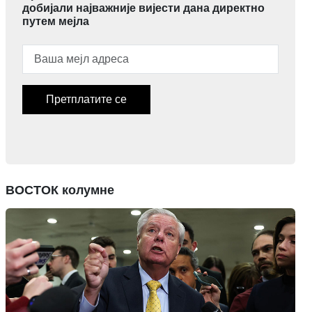
добијали најважније вијести дана директно
путем мејла
Претплатите се
ВОСТОК колумне