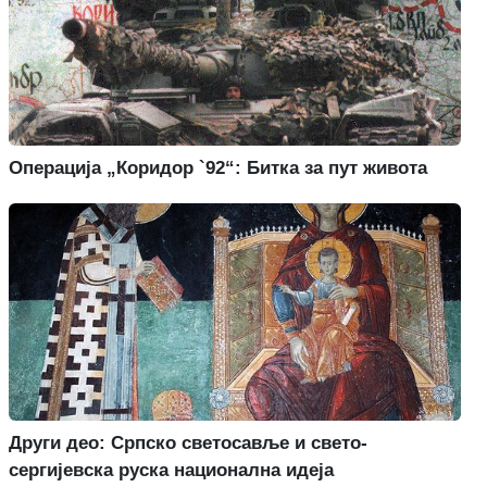
Операција „Коридор `92“: Битка за пут живота
Други део: Српско светосавље и свето-
сергијевска руска национална идеја