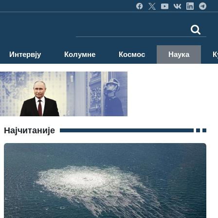
Интервју
Колумне
Космос
Наука
К
Најчитаније