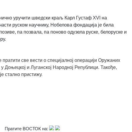
анично уручити шведски краљ Карл Густаф XVI на
части руском научнику, Нобелова фондација је била
позиве, па позвала, па поново одузела руске, белоруске и
ру.
 пратити све вести о специјалној операцији Оружаних
 у Доњецкој и Луганској Народној Републици. Такође,
је стално пристижу.
Пратите ВОСТОК на: