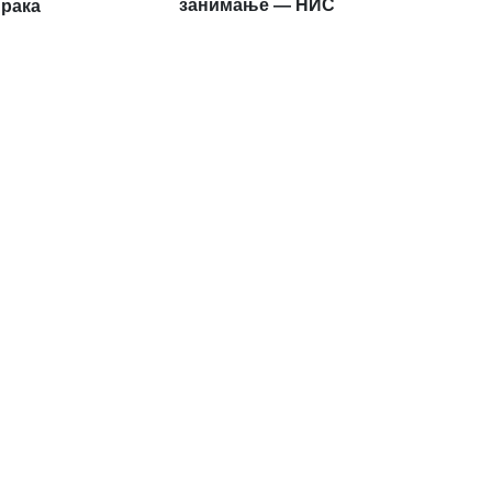
занимање — НИС
 рака