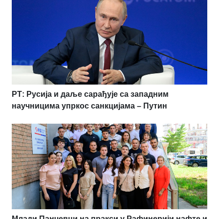
РТ: Русија и даље сарађује са западним
научницима упркос санкцијама – Путин
Млади Панчевци на пракси у Рафинерији нафте и