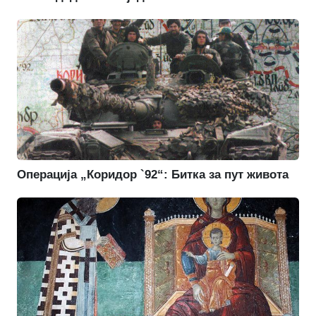
Операција „Коридор `92“: Битка за пут живота