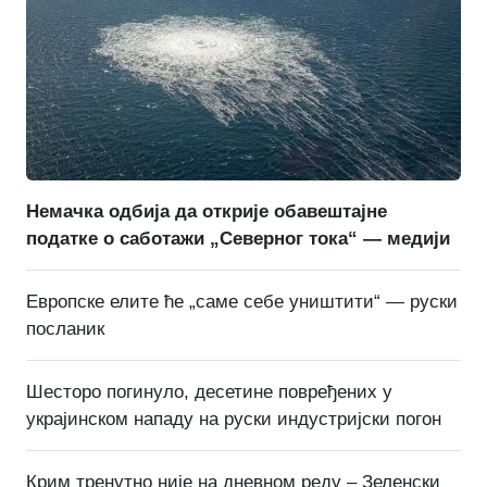
Немачка одбија да открије обавештајне
податке о саботажи „Северног тока“ — медији
Европске елите ће „саме себе уништити“ — руски
посланик
Шесторо погинуло, десетине повређених у
украјинском нападу на руски индустријски погон
Крим тренутно није на дневном реду – Зеленски