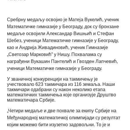
Сребрну медаљу освојио је Матеја Вукелић, ученик
Математичке гимназије у Београду, док су бронзане
медаље освојили Александар Вишњић и Стефан
Шебез, ученици Математичке гимназије у Београду,
као и Андрија Живадиновић, ученик Гимназије
„Светозар Марковић” у Нишу. Похвалама су
награђени Вукашин Пантелић и Гвозден Лапчевић,
ученици Математичке гимназије у Београду.
У званичној конкуренцији на такмичењу је
учествовало 623 такмичара из 116 земаља. Наши
такмичари одабрани су након неколико етапа
математичких такмичења које организује Друштво
математичара Србије.
„Четири медаље и две похвале за екипу Србије на
Међународној математичкој олимпијади су резултат
којим можемо бити изузетно задовољни. То је и