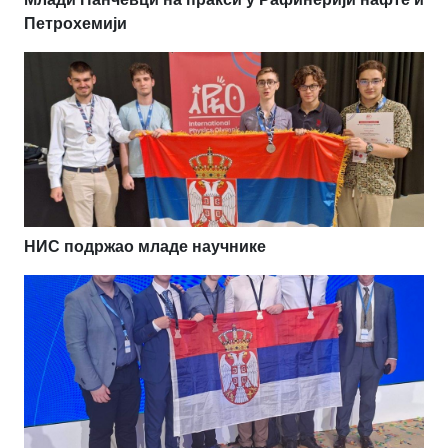
Петрохемији
НИС подржао младе научнике