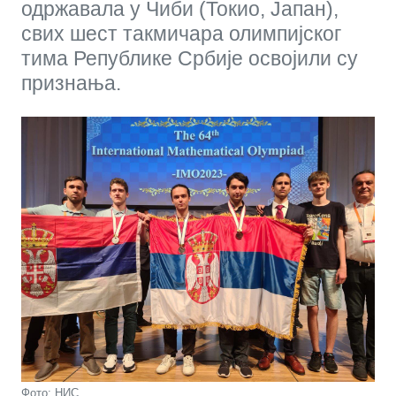
одржавала у Чиби (Токио, Јапан),
свих шест такмичара олимпијског
тима Републике Србије освојили су
признања.
Фото: НИС