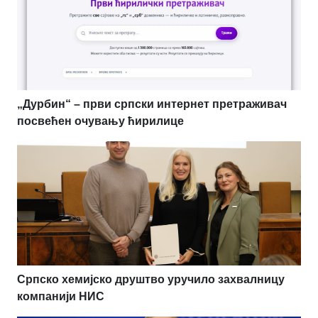
„Дурбин“ – први српски интернет претраживач
посвећен очувању ћирилице
Српско хемијско друштво уручило захвалницу
компанији НИС