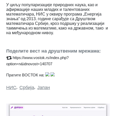
У циљу популаризације природних наука, као и
афирмације наших младих и талентованих
математичара, НИС у оквиру програма „Енергија
знања“ од 201
3
. године сарађује са Друштвом
математичара Србије, кроз подршку у реализацији
такмичења из математике, како на државном, тако и
на међународном нивоу.
Поделите вест на друштвеним мрежама:
https://www.vostok.rs/index.php?
option=n&idnovost=140707
Пратите ВОСТОК на:
НИС
,
Србија
,
Јапан