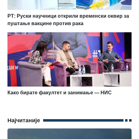
РТ: Руски научници открили временски оквир за
пуштање вакцине против рака
Како бирате факултет и занимање — НИС
Најчитаније