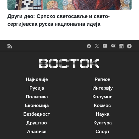
Други део: Српско светосавље и свето-
сергијевска руска национална идеја
Најновије
Регион
Русија
Интервју
Политика
Колумне
Економија
Космос
Безбедност
Наука
Друштво
Култура
Анализе
Спорт