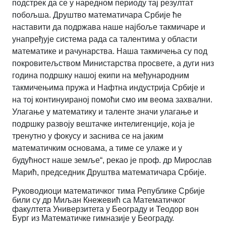
подстрек да се у наредном периоду тај резултат
побољша. Друштво математичара Србије ће
наставити да подржава наше најбоље такмичаре и
унапређује система рада са талентима у области
математике и рачунарства. Наша такмичења су под
покровитељством Министарства просвете, а дуги низ
година подршку нашој екипи на међународним
такмичењима пружа и Нафтна индустрија Србије и
на тој континуираној помоћи смо им веома захвални.
Улагање у математику и таленте значи улагање и
подршку развоју вештачке интелигенције, која је
тренутно у фокусу и заснива се на јаким
математичким основама, а тиме се улаже и у
будућност наше земље“, рекао је проф. др Мирослав
Марић, председник Друштва математичара Србије.
Руководиоци математичког тима Републике Србије
били су др Миљан Кнежевић са Математичког
факултета Универзитета у Београду и Теодор вон
Бург из Математичке гимназије у Београду.