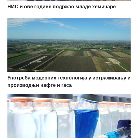
НИС и ове године подржао младе хемичаре
Употреба модерних технологија у истраживању и
производњи нафте и гаса