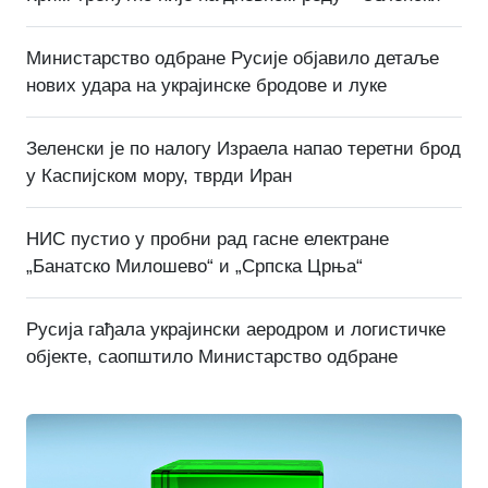
Министарство одбране Русије објавило детаље
нових удара на украјинске бродове и луке
Зеленски је по налогу Израела напао теретни брод
у Каспијском мору, тврди Иран
НИС пустио у пробни рад гасне електране
„Банатско Милошево“ и „Српска Црња“
Русија гађала украјински аеродром и логистичке
објекте, саопштило Министарство одбране