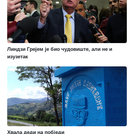
Линдзи Грејем је био чудовиште, али не и
изузетак
Хвала деди на побједи