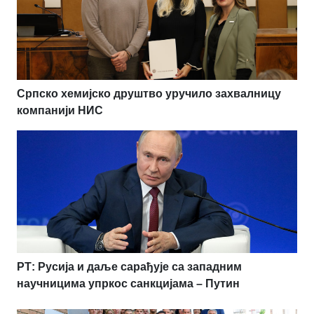
Српско хемијско друштво уручило захвалницу
компанији НИС
РТ: Русија и даље сарађује са западним
научницима упркос санкцијама – Путин