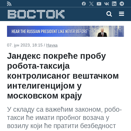
07. јун 2023, 18:15 /
Наука
Јандекс покреће пробу
робота-таксија
контролисаног вештачком
интелигенцијом у
московском крају
У складу са важећим законом, робо-
такси ће имати пробног возача у
возилу који ће пратити безбедност