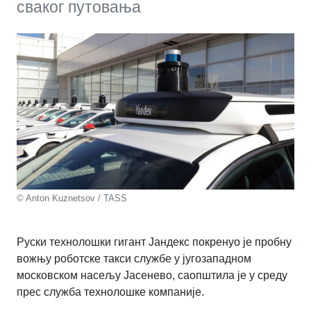
сваког путовања
© Anton Kuznetsov / TASS
Руски технолошки гигант Јандекс покренуо је пробну
вожњу роботске такси службе у југозападном
московском насељу Јасенево, саопштила је у среду
прес служба технолошке компаније.