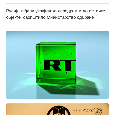
Русија гађала украјински аеродром и логистичке
објекте, саопштило Министарство одбране