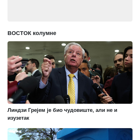
ВОСТОК колумне
Линдзи Грејем је био чудовиште, али не и
изузетак