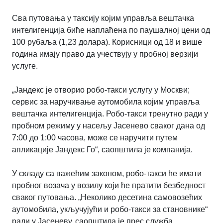
Сва путовања у таксију којим управља вештачка
интелигенција биће наплаћена по паушалној цени од
100 рубаља (1,23 долара). Корисници од 18 и више
година имају право да учествују у пробној верзији
услуге.
„Јандекс је отворио робо-такси услугу у Москви;
сервис за наручивање аутомобила којим управља
вештачка интелигенција. Робо-такси тренутно ради у
пробном режиму у насељу Јасенево сваког дана од
7:00 до 1:00 часова, може се наручити путем
апликације Јандекс Го“, саопштила је компанија.
У складу са важећим законом, робо-такси ће имати
пробног возача у возилу који ће пратити безбедност
сваког путовања. „Неколико десетина самовозећих
аутомобила, укључујући и робо-такси за становнике“
ради у Јасеневу, саопштила је прес служба