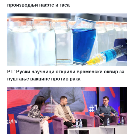
производњи нафте и гаса
РТ: Руски научници открили временски оквир за
пуштање вакцине против рака