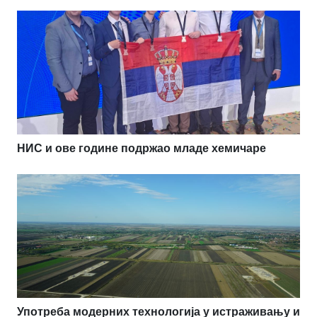
НИС и ове године подржао младе хемичаре
Употреба модерних технологија у истраживању и