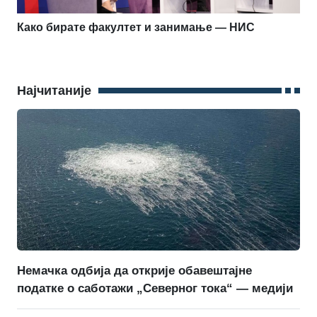
Како бирате факултет и занимање — НИС
Најчитаније
Немачка одбија да открије обавештајне
податке о саботажи „Северног тока“ — медији