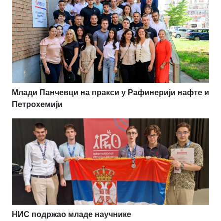
Млади Панчевци на пракси у Рафинерији нафте и
Петрохемији
НИС подржао младе научнике