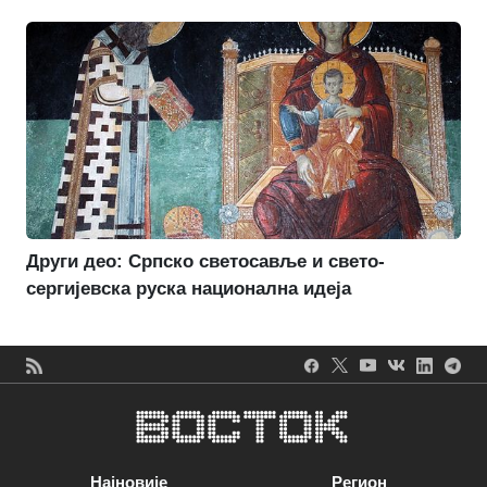
Други део: Српско светосавље и свето-
сергијевска руска национална идеја
Најновије
Регион