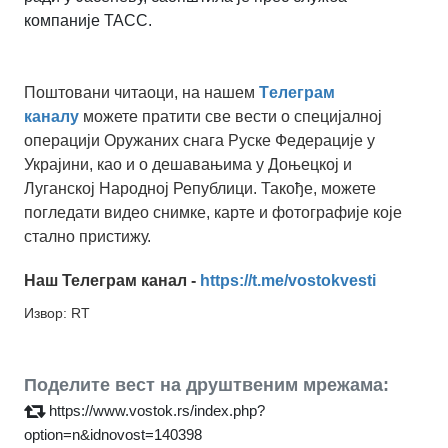
компаније ТАСС.
Поштовани читаоци, на нашем
Tелеграм
каналу
можете пратити све вести о специјалној
операцији Оружаних снага Руске Федерације у
Украјини, као и о дешавањима у Доњецкој и
Луганској Народној Републици. Такође, можете
погледати видео снимке, карте и фотографије које
стално пристижу.
Наш Телеграм канал -
https://t.me/vostokvesti
Извор: RT
Поделите вест на друштвеним мрежама:
https://www.vostok.rs/index.php?
option=n&idnovost=140398