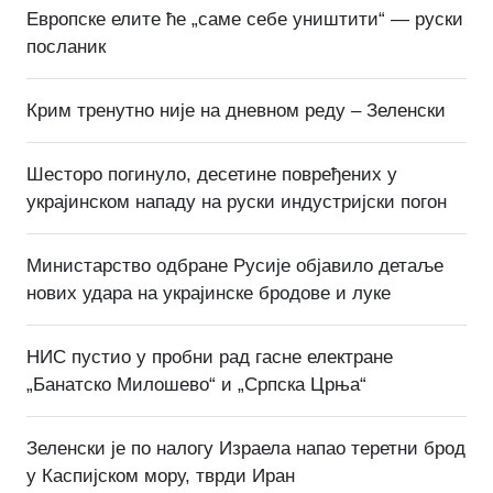
Европске елите ће „саме себе уништити“ — руски
посланик
Крим тренутно није на дневном реду – Зеленски
Шесторо погинуло, десетине повређених у
украјинском нападу на руски индустријски погон
Министарство одбране Русије објавило детаље
нових удара на украјинске бродове и луке
НИС пустио у пробни рад гасне електране
„Банатско Милошево“ и „Српска Црња“
Зеленски је по налогу Израела напао теретни брод
у Каспијском мору, тврди Иран