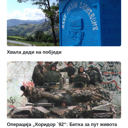
Хвала деди на побједи
Операција „Коридор `92“: Битка за пут живота