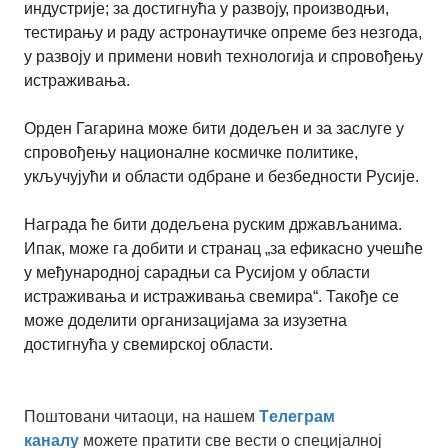
индустрије; за достигнућа у развоју, производњи,
тестирању и раду астронаутичке опреме без незгода,
у развоју и примени новиһ технологија и спровођењу
истраживања.
Орден Гагарина може бити додељен и за заслуге у
спровођењу националне космичке политике,
укључујући и области одбране и безбедности Русије.
Награда ће бити додељена руским држављанима.
Ипак, може га добити и странац „за ефикасно учешће
у међународној сарадњи са Русијом у области
истраживања и истраживања свемира“. Такође се
може доделити организацијама за изузетна
достигнућа у свемирској области.
Поштовани читаоци, на нашем
Tелеграм
каналу
можете пратити све вести о специјалној