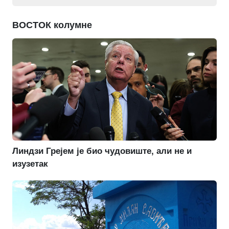
ВОСТОК колумне
Линдзи Грејем је био чудовиште, али не и
изузетак