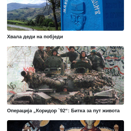
Хвала деди на побједи
Операција „Коридор `92“: Битка за пут живота