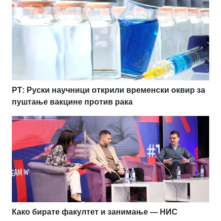
РТ: Руски научници открили временски оквир за
пуштање вакцине против рака
Како бирате факултет и занимање — НИС