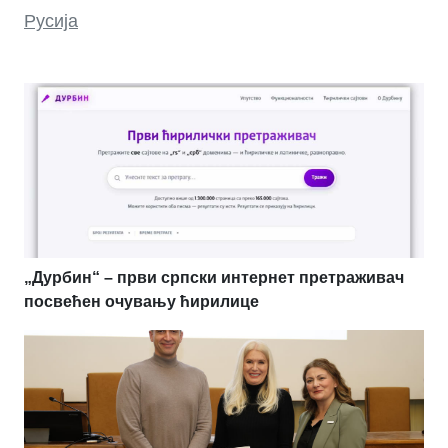
Русија
„Дурбин“ – први српски интернет претраживач
посвећен очувању ћирилице