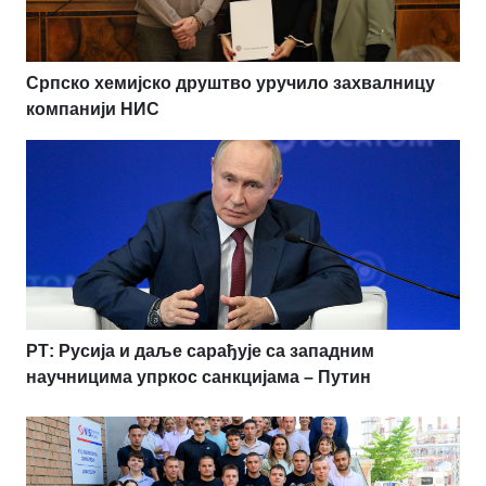
Српско хемијско друштво уручило захвалницу
компанији НИС
РТ: Русија и даље сарађује са западним
научницима упркос санкцијама – Путин