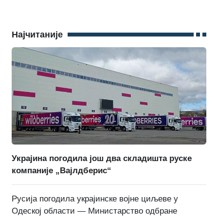
Најчитаније
Украјина погодила још два складишта руске
компаније „Вајлдберис“
Русија погодила украјинске војне циљеве у
Одеској области — Министарство одбране