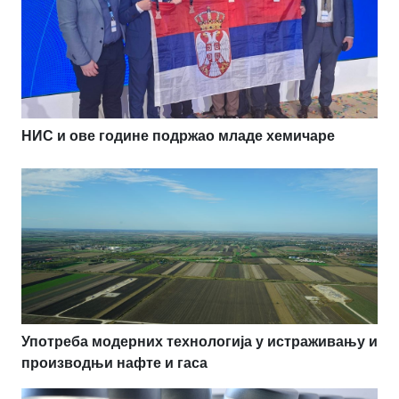
НИС и ове године подржао младе хемичаре
Употреба модерних технологија у истраживању и
производњи нафте и гаса