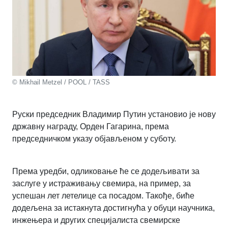
© Mikhail Metzel / POOL / TASS
Руски председник Владимир Путин установио је нову
државну награду, Орден Гагарина, према
председничком указу објављеном у суботу.
Према уредби, одликовање ће се додељивати за
заслуге у истраживању свемира, на пример, за
успешан лет летелице са посадом. Такође, биће
додељена за истакнута достигнућа у обуци научника,
инжењера и других специјалиста свемирске