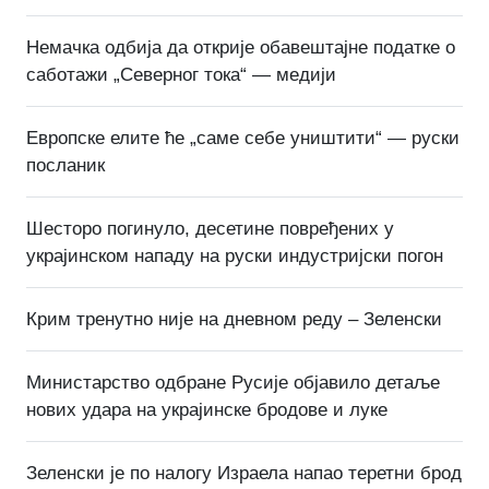
Немачка одбија да открије обавештајне податке о
саботажи „Северног тока“ — медији
Европске елите ће „саме себе уништити“ — руски
посланик
Шесторо погинуло, десетине повређених у
украјинском нападу на руски индустријски погон
Крим тренутно није на дневном реду – Зеленски
Министарство одбране Русије објавило детаље
нових удара на украјинске бродове и луке
Зеленски је по налогу Израела напао теретни брод