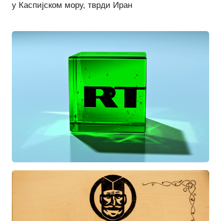
у Каспијском мору, тврди Иран