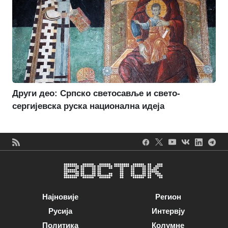
Други део: Српско светосавље и свето-
сергијевска руска национална идеја
Најновије
Регион
Русија
Интервју
Политика
Колумне