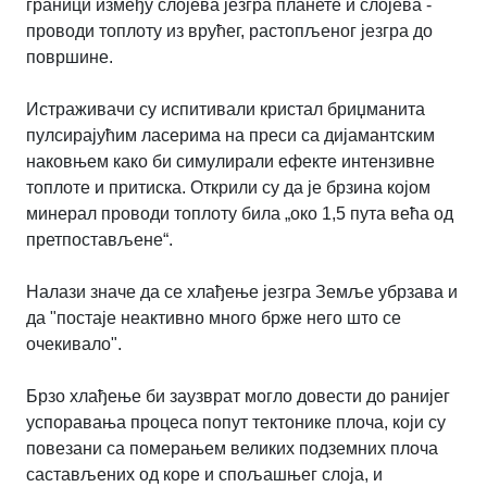
граници између слојева језгра планете и слојева -
проводи топлоту из врућег, растопљеног језгра до
површине.
Истраживачи су испитивали кристал бриџманита
пулсирајућим ласерима на преси са дијамантским
наковњем како би симулирали ефекте интензивне
топлоте и притиска. Открили су да је брзина којом
минерал проводи топлоту била „око 1,5 пута већа од
претпостављене“.
Налази значе да се хлађење језгра Земље убрзава и
да "постаје неактивно много брже него што се
очекивало".
Брзо хлађење би заузврат могло довести до ранијег
успоравања процеса попут тектонике плоча, који су
повезани са померањем великих подземних плоча
састављених од коре и спољашњег слоја, и