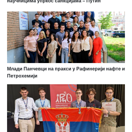
научницима упркос санкцијама – Путин
Млади Панчевци на пракси у Рафинерији нафте и
Петрохемији