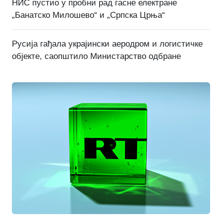
НИС пустио у пробни рад гасне електране
„Банатско Милошево“ и „Српска Црња“
Русија гађала украјински аеродром и логистичке
објекте, саопштило Министарство одбране