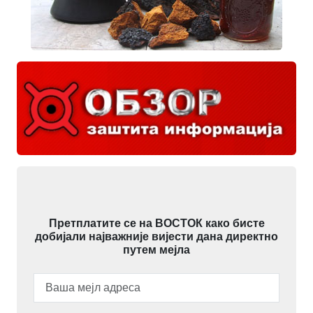
Претплатите се на ВОСТОК како бисте
добијали најважније вијести дана директно
путем мејла