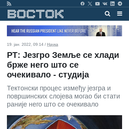
19. јан. 2022, 09:14 /
Наука
РТ: Језгро Земље се хлади
брже него што се
очекивало - студија
Тектонски процес између језгра и
површинских слојева могао би стати
раније него што се очекивало