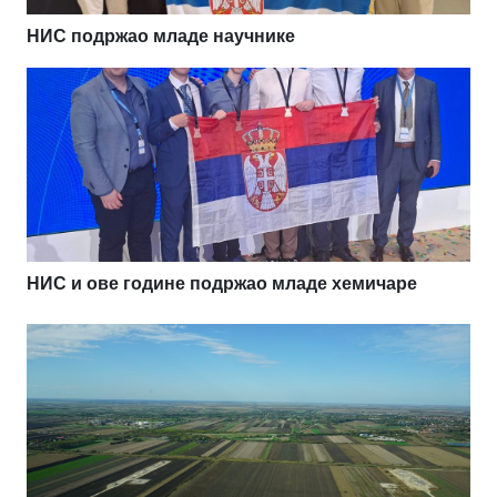
НИС подржао младе научнике
НИС и ове године подржао младе хемичаре