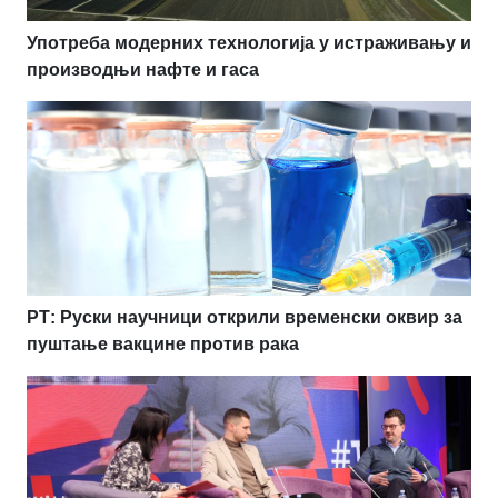
Употреба модерних технологија у истраживању и
производњи нафте и гаса
РТ: Руски научници открили временски оквир за
пуштање вакцине против рака