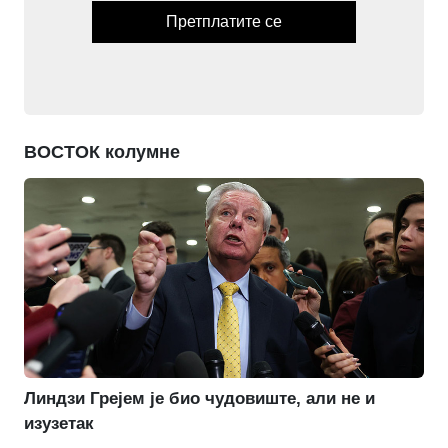
Претплатите се
ВОСТОК колумне
Линдзи Грејем је био чудовиште, али не и
изузетак