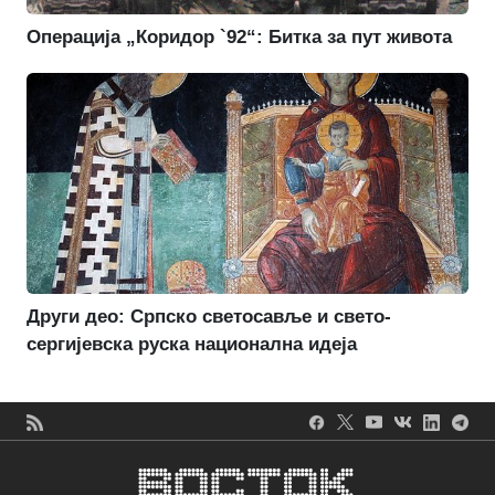
Операција „Коридор `92“: Битка за пут живота
Други део: Српско светосавље и свето-
сергијевска руска национална идеја