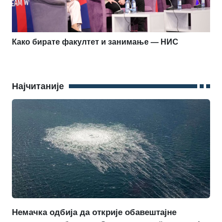
Како бирате факултет и занимање — НИС
Најчитаније
Немачка одбија да открије обавештајне