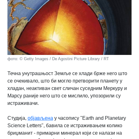
фото: © Getty Images / De Agostini Picture Library / RT
Течна унутрашњост Земље се хлади брже него што
се очекивало, што би могло претворити планету у
хладан, неактиван свет сличан суседним Меркуру и
Марсу раније него што се мислило, упозорили су
истраживачи.
Студија,
објављена
у часопису "Earth and Planetary
Science Letters", бавила се истраживањем колико
бриџманит - примарни минерал који се налази на