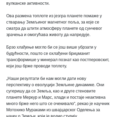
вулканске активности.
Ова размена топлоте из језгра планете помаже у
стварању Земљиног магнетног поља, за које се
сматра да штити атмосферу планете од сунчевог
зрачења и омогућава животу да напредује.
Брзо хлађење могло би се још више убрзати у
будућности, пошто се охлађени бриџманит
трансформише у минерал познат као постперовскит,
који још брже проводи топлоту.
„Наши резултати би нам могли дати нову
перспективу о еволуцији Земљине динамике. Они
сугеришу да се Земља, као и друге стеновите
планете Меркур и Марс, хлади и постаје неактивна
много брже него што се очекивало“, рекао је научник
Мотохико Мураками из швајцарског Оделења за
науку о Земљи, који је водио студију.