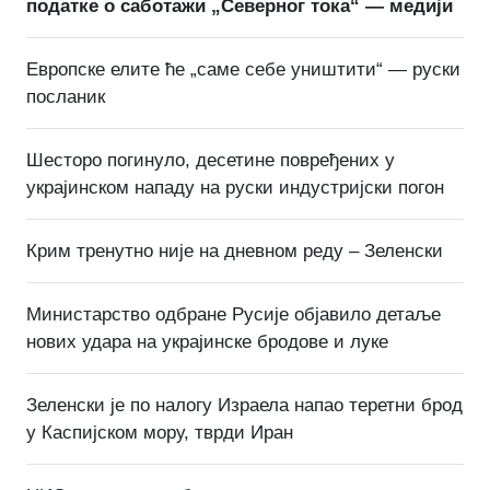
податке о саботажи „Северног тока“ — медији
Европске елите ће „саме себе уништити“ — руски
посланик
Шесторо погинуло, десетине повређених у
украјинском нападу на руски индустријски погон
Крим тренутно није на дневном реду – Зеленски
Министарство одбране Русије објавило детаље
нових удара на украјинске бродове и луке
Зеленски је по налогу Израела напао теретни брод
у Каспијском мору, тврди Иран