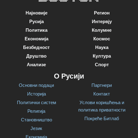
Најновије
Регион
Русија
Интервју
Политика
Колумне
Економија
Космос
Безбедност
Наука
Друштво
Култура
Анализе
Спорт
О Русији
Основни подаци
Партнери
Историја
Контакт
Политички систем
Услови коришћења и
политика приватности
Религија
Покреће Битлаб
Становништво
Језик
Економија