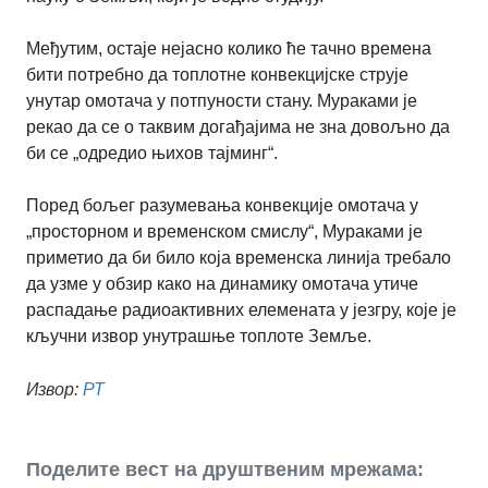
Међутим, остаје нејасно колико ће тачно времена
бити потребно да топлотне конвекцијске струје
унутар омотача у потпуности стану. Мураками је
рекао да се о таквим догађајима не зна довољно да
би се „одредио њихов тајминг“.
Поред бољег разумевања конвекције омотача у
„просторном и временском смислу“, Мураками је
приметио да би било која временска линија требало
да узме у обзир како на динамику омотача утиче
распадање радиоактивних елемената у језгру, које је
кључни извор унутрашње топлоте Земље.
Извор:
РТ
Поделите вест на друштвеним мрежама: