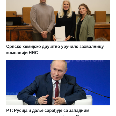
Српско хемијско друштво уручило захвалницу
компанији НИС
РТ: Русија и даље сарађује са западним