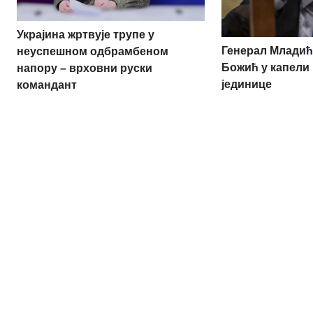
Украјина жртвује трупе у
Генерал Младић
неуспешном одбрамбеном
Божић у капели
напору – врховни руски
јединице
командант