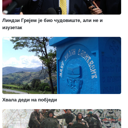
Линдзи Грејем је био чудовиште, али не и
изузетак
Хвала деди на побједи