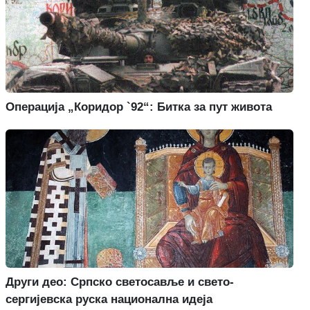
Операција „Коридор `92“: Битка за пут живота
Други део: Српско светосавље и свето-
сергијевска руска национална идеја