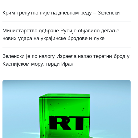
Крим тренутно није на дневном реду – Зеленски
Министарство одбране Русије објавило детаље
нових удара на украјинске бродове и луке
Зеленски је по налогу Израела напао теретни брод у
Каспијском мору, тврди Иран