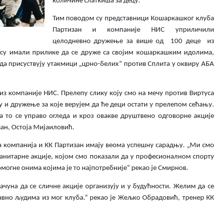
количине слаткиша за децу.
Тим поводом су представници Кошаркашког клуба
Партизан и компаније НИС уприличили
целодневно дружење за више од 100 деце из
и су имали прилике да се друже са својим кошаркашким идолима,
да присуствују утакмици „црно-белих“ против Сплита у оквиру АБА
из компаније НИС. Прелепу слику коју смо на мечу против Виртуса
у и дружење за које верујем да ће деци остати у прелепом сећању.
а то се управо огледа и кроз овакве друштвено одговорне акције
ан, Остоја Мијаиловић.
а компанија и КК Партизан имају веома успешну сарадњу. „Ми смо
манитарне акције, којом смо показали да у професионалном спорту
помогне онима којима је то најпотребније“ рекао је Смирнов.
рачуна да се сличне акције организују и у будућности. Желим да се
равно људима из мог клуба.“ рекао је Жељко Обрадовић, тренер КК