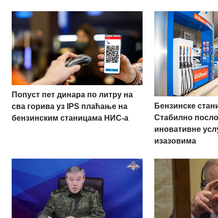
Попуст пет динара по литру на
Бензинске стан
сва горива уз IPS плаћање на
Стабилно посл
бензинским станицама НИС-а
иновативне усл
изазовима