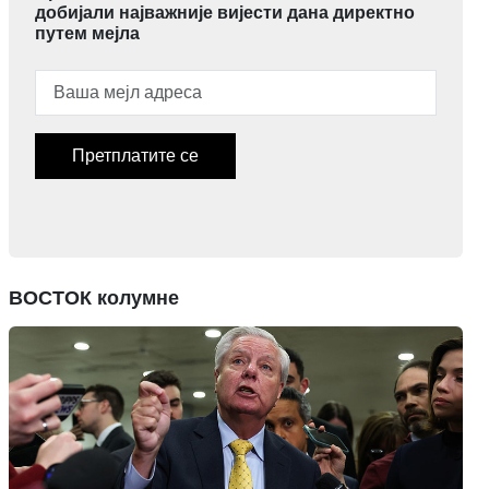
добијали најважније вијести дана директно
путем мејла
Претплатите се
ВОСТОК колумне