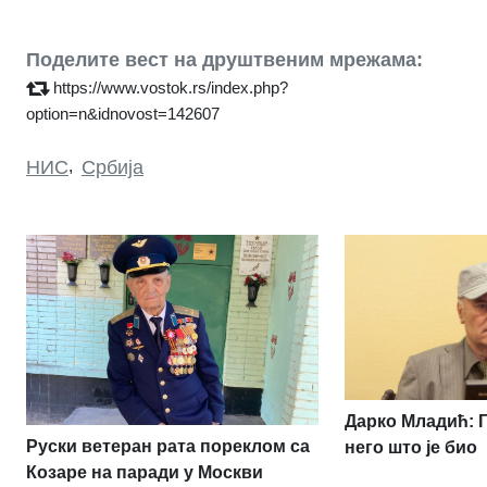
Поделите вест на друштвеним мрежама:
https://www.vostok.rs/index.php?
option=n&idnovost=142607
НИС
,
Србија
Дарко Младић: 
Руски ветеран рата пореклом са
него што је био
Козаре на паради у Москви