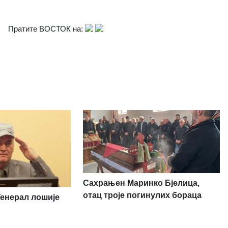
Пратите ВОСТОК на:
Сахрањен Маринко Бјелица,
отац троје погинулих бораца
Генерал лошије