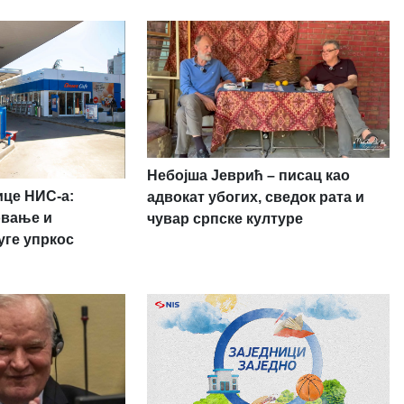
Небојша Јеврић – писац као
ице НИС-а:
адвокат убогих, сведок рата и
овање и
чувар српске културе
уге упркос