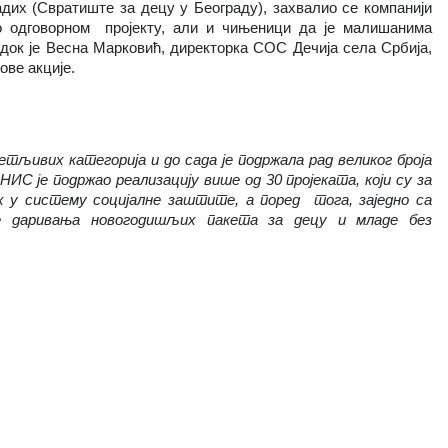
дих (Свратиште за децу у Београду), захвалио се компанији
одговорном пројекту, али и чињеници да је малишанима
док је Весна Марковић, директорка СОС Дечија села Србија,
ове акције.
етљивих категорија и до сада је подржала рад великог броја
ИС је подржао реализацију више од 30 пројеката, који су за
у систему социјалне заштите, а поред тога, заједно са
је даривања новогодишљих пакета за децу и младе без