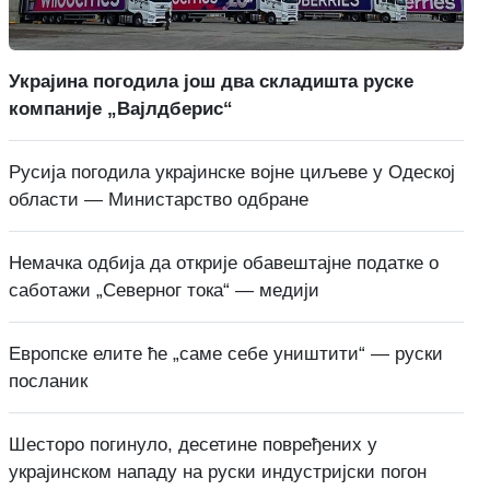
Украјина погодила још два складишта руске
компаније „Вајлдберис“
Русија погодила украјинске војне циљеве у Одеској
области — Министарство одбране
Немачка одбија да открије обавештајне податке о
саботажи „Северног тока“ — медији
Европске елите ће „саме себе уништити“ — руски
посланик
Шесторо погинуло, десетине повређених у
украјинском нападу на руски индустријски погон