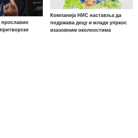
Компанија НИС наставља да
 прославио
подржава децу и младе упркос
 притворске
изазовним околностима