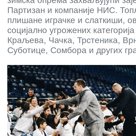
зимска опрема захваљујући заје
Партизан и компаније НИС. Топл
плишане играчке и слаткиши, ов
социјално угрожених категорија
Краљева, Чачка, Трстеника, Вр
Суботице, Сомбора и других гр