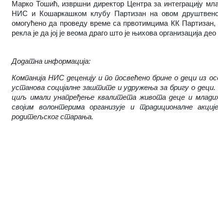
Марко Тошић, извршни директор Центра за интеграцију мла
НИС и Кошаркашком клубу Партизан на овом друштвено 
омогућено да проведу време са првотимцима КК Партизан, 
рекла је да јој је веома драго што је њихова организација део 
Додатна информација:
Компанија НИС деценију и по посвећено брине о деци из ос
установа социјалне заштите и удружења за бригу о деци. Н
циљ имали унапређење квалитета живота деце и младих 
својим волонтерима организује и традиционалне акци
родитељског старања.