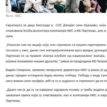
Фото: НИС
Свратишта за децу Београда и СОС Дечијег села Краљево, кој
члановима Клуба волонтера компаније НИС и КК Партизан, али и 
лиге.
„Поносан сам на акцију коју смо спровели са нашим партнерима 
послали у свет, данас смо материјализовали кроз вредну донациј
Партизан се са правом сматра клубом од националног значаја, 
којима помажемо нашем друштву.“ рекао је председник КК Патриз
Вадим Смирнов, заменик генералног директора НИС-а рекао је д
данас заједно остварили једну велику победу. Победу у виду ху
нису важни само трофеји, већ су ту и људскост и спремност да се 
„Драго ми је да су се навијачи одазвали позиву и треба водити 
захвалим свима који су учествовали, као и компанији НИС и на
Партизан.