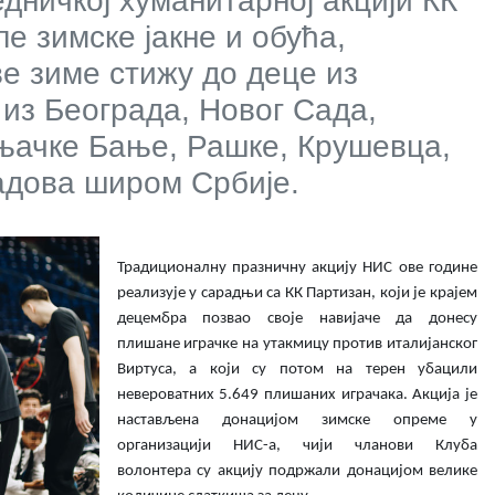
дничкој хуманитарној акцији КК
е зимске јакне и обућа,
е зиме стижу до деце из
 из Београда, Новог Сада,
њачке Бање, Рашке, Крушевца,
адова широм Србије.
Традиционалну празничну акцију НИС ове године
реализује у сарадњи са КК Партизан, који је крајем
децембра позвао своје навијаче да донесу
плишане играчке на утакмицу против италијанског
Виртуса, а који су потом на терен убацили
невероватних 5.649 плишаних играчака. Акција је
настављена донацијом зимске опреме у
организацији НИС-а, чији чланови Клуба
волонтера су акцију подржали донацијом велике