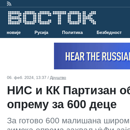
Најновије
Русија
Политика
Безбедност
06. феб. 2024, 13:37 /
Друштво
НИС и КК Партизан о
опрему за 600 деце
За готово 600 малишана широм