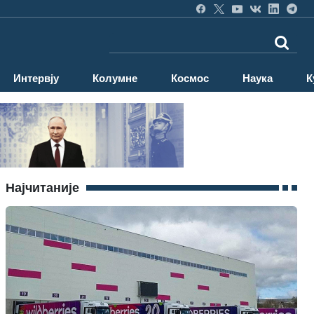
Интервју
Колумне
Космос
Наука
К
Најчитаније