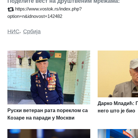
Поделите вест на друштвеним мрежама:
https://www.vostok.rs/index.php?
option=n&idnovost=142482
НИС
,
Србија
Дарко Младић: 
Руски ветеран рата пореклом са
него што је био
Козаре на паради у Москви