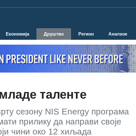
Економија
Друштво
Регион
Анализе
 младе таленте
врту сезону NIS Energy програма
имати прилику да направи своје
који чини око 12 хиљада