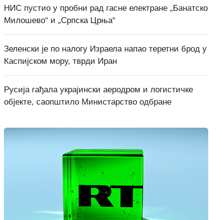
НИС пустио у пробни рад гасне електране „Банатско
Милошево“ и „Српска Црња“
Зеленски је по налогу Израела напао теретни брод у
Каспијском мору, тврди Иран
Русија гађала украјински аеродром и логистичке
објекте, саопштило Министарство одбране