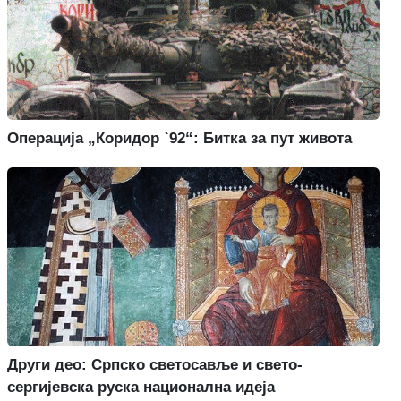
Операција „Коридор `92“: Битка за пут живота
Други део: Српско светосавље и свето-
сергијевска руска национална идеја