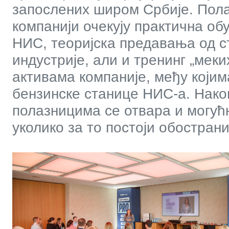
запослених широм Србије. Пола
компанији очекују практична об
НИС, теоријска предавања од с
индустрије, али и тренинг „мек
активама компаније, међу којим
бензинске станице НИС-а. Нако
полазницима се отвара и могућ
уколико за то постоји обострани