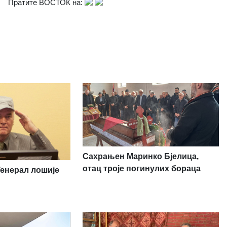
Пратите ВОСТОК на:
Сахрањен Маринко Бјелица,
отац троје погинулих бораца
Генерал лошије