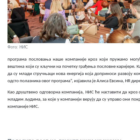
Фото: НИС
програма пословања наше компаније кроз који пружамо могу
вештина који су кључни на почетку грађења пословне каријере. К
да су млади стручњаци нова енергија која доприноси развоју к
одсто полазника овог програма“, изјавила је Алиса Евсина, HR ди
Као друштвено одговорна компанија, НИС ће наставити да кроз о
младим људима, за које у компанији верују да су управо они покр
компаније НИС.