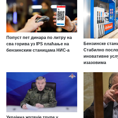
Попуст пет динара по литру на
Бензинске стан
сва горива уз IPS плаћање на
Стабилно посл
бензинским станицама НИС-а
иновативне усл
изазовима
Украјина жртвује трупе у