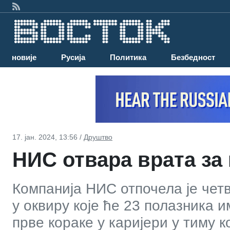
Најновије
Русија
Политика
Безбедност
17. јан. 2024, 13:56 /
Друштво
НИС отвара врата за
Компанија НИС отпочела је чет
у оквиру које ће 23 полазника 
прве кораке у каријери у тиму 