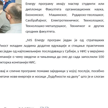
Energy програму имају мастер студенти или
дипломци Факултета организационих наука,
Економског, Машинског, Рударско-геолошког,
Саобраћајног, Електротехничког, Технолошког,
Технолошко-металуршког, Техничког и других
сродних факултета.
„NIS Energy програм један је од стратешких
ћност младим људима додатне едукације и стицањe практичних
ао један од најпожељнијих послодаваца у Србији, у НИС-у верујемо
омпаније о чему сведочи и чињеница да смо до сада запослили 100
ректорка компаније НИС.
вај и сличне програме помаже заједници у којој послује, посебно
етачи нове енергије и носици „будућности на делу“ што је и слоган