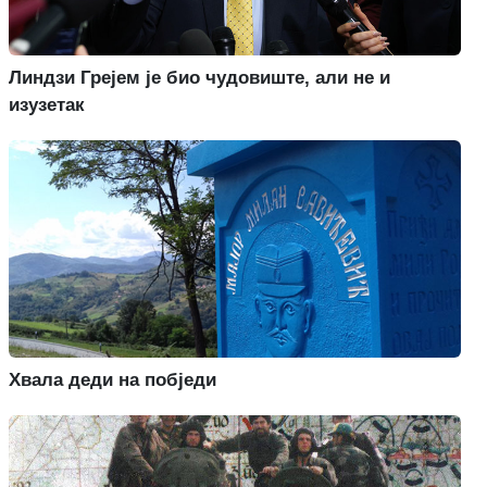
Линдзи Грејем је био чудовиште, али не и
изузетак
Хвала деди на побједи