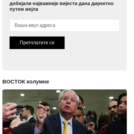
добијали најважније вијести дана директно
путем мејла
Претплатите се
ВОСТОК колумне