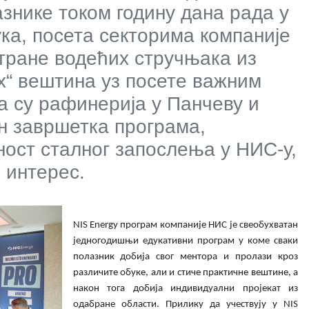
знике током годину дана рада у
ука, посета секторима компаније
тране водећих стручњака из
их“ вештина уз посете важним
а су рафинерија у Панчеву и
н завршетка програма,
ност сталног запослења у НИС-у,
 интерес.
NIS Energy програм компаније НИС је свеобухватан
једногодишњи едукативни програм у коме сваки
полазник добија свог ментора и пролази кроз
различите обуке, али и стиче практичне вештине, а
након тога добија индивидуални пројекат из
одабране области. Прилику да учествују у NIS