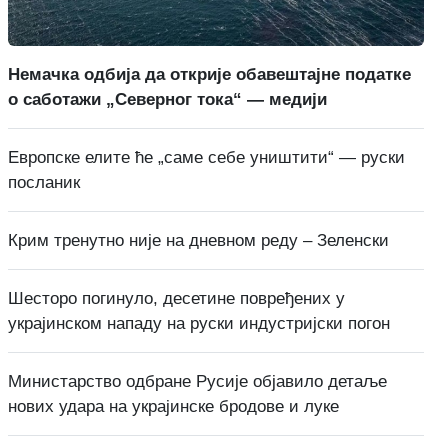
Немачка одбија да открије обавештајне податке
о саботажи „Северног тока“ — медији
Европске елите ће „саме себе уништити“ — руски
посланик
Крим тренутно није на дневном реду – Зеленски
Шесторо погинуло, десетине повређених у
украјинском нападу на руски индустријски погон
Министарство одбране Русије објавило детаље
нових удара на украјинске бродове и луке