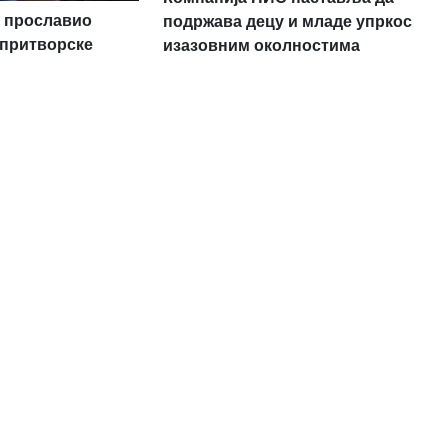
 прославио
подржава децу и младе упркос
 притворске
изазовним околностима