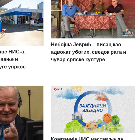
Небојша Јеврић – писац као
ице НИС-а:
адвокат убогих, сведок рата и
овање и
чувар српске културе
уге упркос
Компанија НИС наставља да