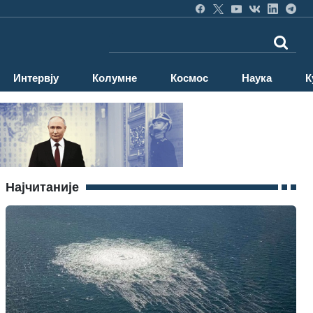
Интервју
Колумне
Космос
Наука
К
Најчитаније