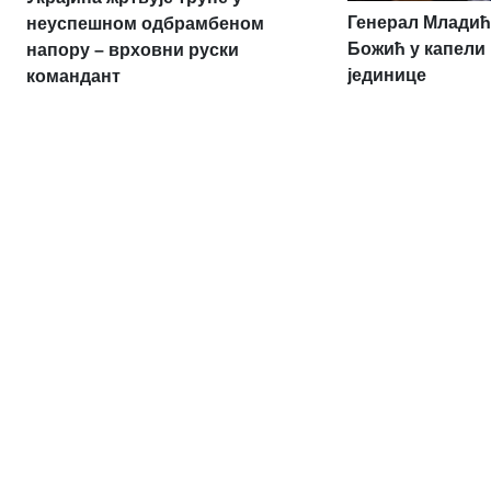
Генерал Младић
неуспешном одбрамбеном
Божић у капели
напору – врховни руски
јединице
командант