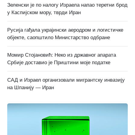
Зеленски је по налогу Израела напао теретни брод
у Каспијском мору, тврди Иран
Русија гађала украјински аеродром и логистичке
објекте, саопштило Министарство одбране
Момир Стојановић: Неко из државног апарата
Србије доставио је Приштини моје податке
САД и Израел организовали мигрантску инвазију
на Шпанију — Иран