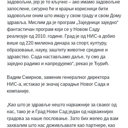
задовољни, јер је то кључно – ако имамо задовољне
запослене, сигурно ће и крајњи корисници бити
задовољни оним што имају у свом граду и свом Дому
здравља. Мислим да је програм „Заједници заједно“
фантастичан програм који се у Новом Саду
реализује од 2010. године. Град је од НИС-а добио
више од 220 милиона динара за спорт, културу,
образовање, науку, заштиту животне средине и
здравство. Сада настављамо даље, ту смо да
заједно радимо и напредујемо“, рекао је Ђурић.
Вадим Смирнов, заменик генералног директора
НИС-а, истакао је значај сарадње Новог Сада и
компаније.
„Као што је здравље нешто најважније за сваког од
нас, тако је и Град Нови Сад један од најважнијих
градова за наше пословање. Зато бих желео да вам
захвалим што нас доживљавате као партнере, као