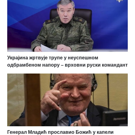
Украјина жртвује трупе у неуспешном
одбрамбеном напору – врховни руски командант
Генерал Младић прославио Божић у капели