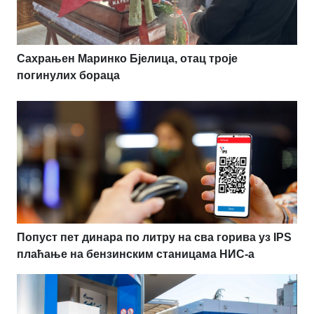
Сахрањен Маринко Бјелица, отац троје
погинулих бораца
Попуст пет динара по литру на сва горива уз IPS
плаћање на бензинским станицама НИС-а