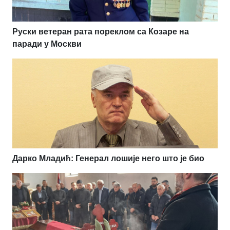
Руски ветеран рата пореклом са Козаре на
паради у Москви
Дарко Младић: Генерал лошије него што је био