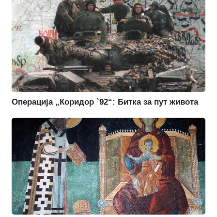
Операција „Коридор `92“: Битка за пут живота