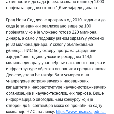
активности и до сада је реализовано више од 1.000
пројеката вредних готово 1,6 милијарди динара.
Град Нови Сад део је програма од 2010. године и до
сада је заједнички реализовано више од 100
пројеката у које је уложено готово 220 милиона
динара, а само у подршку јавном здрављу уложено
је 30 милиона динара. У склопу обележавања
јубилеја, НИС ће у оквиру програма „Заједници
заједно“ ове године уложити рекордних 144,5
милиона динара у унапређење наставног процеса и
инфраструктуре објеката основних и средњих школа.
Део средстава ће такође бити усмерен и на
унапређење истраживачких и иновационих
капацитета и инфраструктуре научно-истраживачких
организација и научно-технолошких паркова. Више
информација о овогодишњем конкурсу који је
отворен до 8. септембра може се пронаћи на сајту
компаније НИС, на линку:
https://www.nis.rs/zajednici-