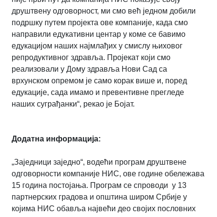
друштвену одговорност, ми смо већ једном добили
подршку путем пројекта ове компаније, када смо
направили едукативни центар у коме се бавимо
едукацијом наших најмлађих у смислу њиховог
репродуктивног здравља. Пројекат који смо
реализовали у Дому здравља Нови Сад са
врхунском опремом је само корак више и, поред
едукације, сада имамо и превентивне прегледе
наших суграђанки“, рекао је Бојат.
Додатна информација:
„Заједници заједно“, водећи програм друштвене
одговорности компаније НИС, ове године обележава
15 година постојања. Програм се спроводи у 13
партнерских градова и општина широм Србије у
којима НИС обавља највећи део својих пословних