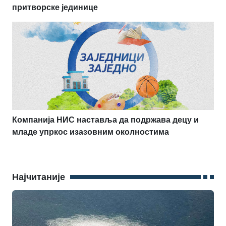
притворске јединице
Компанија НИС наставља да подржава децу и
младе упркос изазовним околностима
Најчитаније