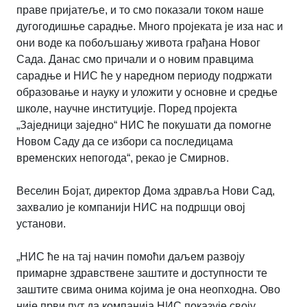
праве пријатеље, и то смо показали током наше
дугогодишње сарадње. Много пројеката је иза нас и
они воде ка побољшању живота грађана Новог
Сада. Данас смо причали и о новим правцима
сарадње и НИС ће у наредном периоду подржати
образовање и науку и уложити у основне и средње
школе, научне институције. Поред пројекта
„Заједници заједно“ НИС ће покушати да помогне
Новом Саду да се избори са последицама
временских непогода“, рекао је Смирнов.
Веселин Бојат, директор Дома здравља Нови Сад,
захвалио је компанији НИС на подршци овој
установи.
„НИС ће на тај начин помоћи даљем развоју
примарне здравствене заштите и доступности те
заштите свима онима којима је она неопходна. Ово
није први пут да компанија НИС показује своју