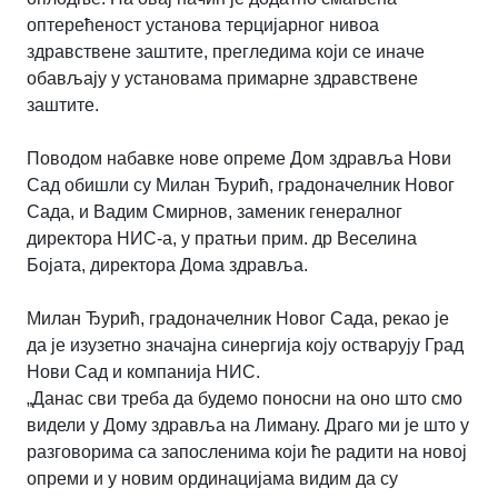
оптерећеност установа терцијарног нивоа
здравствене заштите, прегледима који се иначе
обављају у установама примарне здравствене
заштите.
Поводом набавке нове опреме Дом здравља Нови
Сад обишли су Милан Ђурић, градоначелник Новог
Сада, и Вадим Смирнов, заменик генералног
директора НИС-а, у пратњи прим. др Веселина
Бојата, директора Дома здравља.
Милан Ђурић, градоначелник Новог Сада, рекао је
да је изузетно значајна синергија коју остварују Град
Нови Сад и компанија НИС.
„Данас сви треба да будемо поносни на оно што смо
видели у Дому здравља на Лиману. Драго ми је што у
разговорима са запосленима који ће радити на новој
опреми и у новим ординацијама видим да су