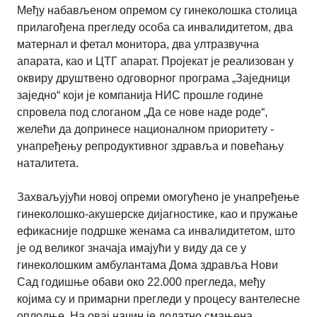
Међу набављеном опремом су гинеколошка столица
прилагођена прегледу особа са инвалидитетом, два
матернал и фетал монитора, два ултразвучна
апарата, као и ЦТГ апарат. Пројекат је реализован у
оквиру друштвено одговорног програма „Заједници
заједно“ који је компанија НИС прошле године
спровела под слоганом „Да се нове наде роде“,
желећи да допринесе националном приоритету -
унапређењу репродуктивног здравља и повећању
наталитета.
Захваљујући новој опреми омогућено је унапређење
гинеколошко-акушерске дијагностике, као и пружање
ефикасније подршке женама са инвалидитетом, што
је од великог значаја имајући у виду да се у
гинеколошким амбулантама Дома здравља Нови
Сад годишње обави око 22.000 прегледа, међу
којима су и примарни прегледи у процесу вантелесне
оплодње. На овај начин је додатно смањена