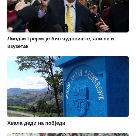
Линдзи Грејем је био чудовиште, али не и
изузетак
Хвала деди на побједи