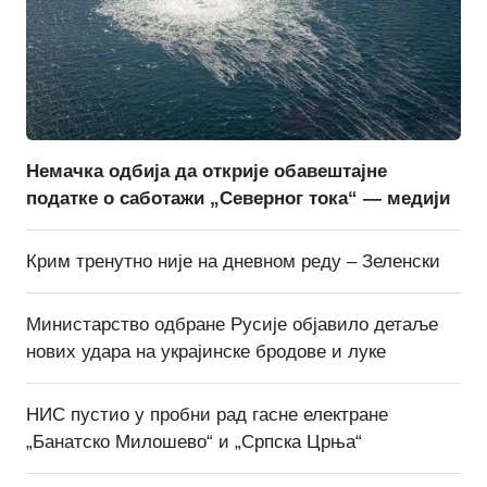
Немачка одбија да открије обавештајне
податке о саботажи „Северног тока“ — медији
Крим тренутно није на дневном реду – Зеленски
Министарство одбране Русије објавило детаље
нових удара на украјинске бродове и луке
НИС пустио у пробни рад гасне електране
„Банатско Милошево“ и „Српска Црња“