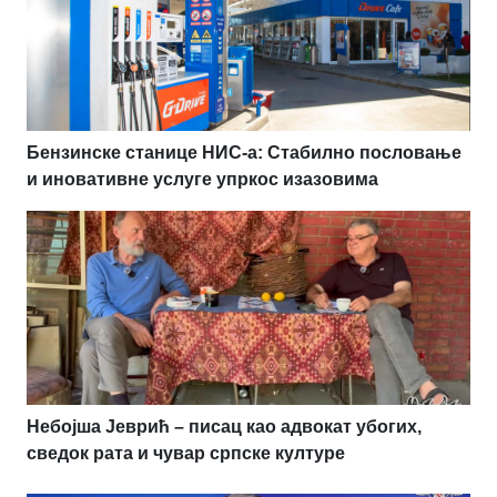
Бензинске станице НИС-а: Стабилно пословање
и иновативне услуге упркос изазовима
Небојша Јеврић – писац као адвокат убогих,
сведок рата и чувар српске културе