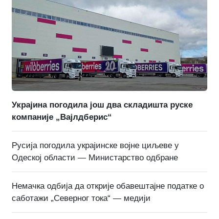
Украјина погодила још два складишта руске
компаније „Вајлдберис“
Русија погодила украјинске војне циљеве у
Одеској области — Министарство одбране
Немачка одбија да открије обавештајне податке о
саботажи „Северног тока“ — медији