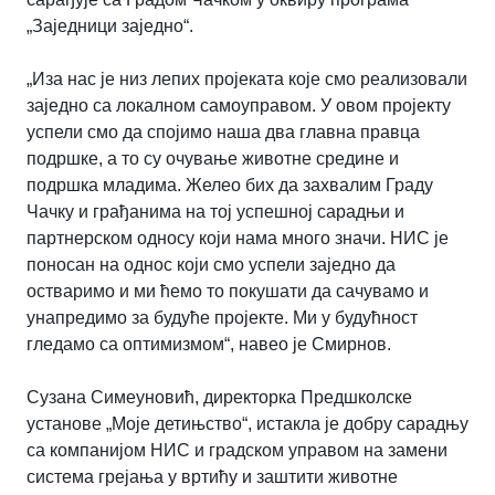
„Заједници заједно“.
„Иза нас је низ лепих пројеката које смо реализовали
заједно са локалном самоуправом. У овом пројекту
успели смо да спојимо наша два главна правца
подршке, а то су очување животне средине и
подршка младима. Желео бих да захвалим Граду
Чачку и грађанима на тој успешној сарадњи и
партнерском односу који нама много значи. НИС је
поносан на однос који смо успели заједно да
остваримо и ми ћемо то покушати да сачувамо и
унапредимо за будуће пројекте. Ми у будућност
гледамо са оптимизмом“, навео је Смирнов.
Сузана Симеуновић, директорка Предшколске
установе „Моје детињство“, истакла је добру сарадњу
са компанијом НИС и градском управом на замени
система грејања у вртићу и заштити животне