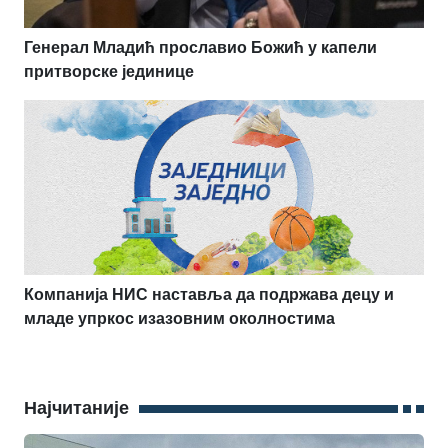
Генерал Младић прославио Божић у капели
притворске јединице
Компанија НИС наставља да подржава децу и
младе упркос изазовним околностима
Најчитаније