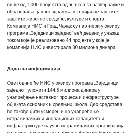
више од 1.000 пројеката од значаја за развој науке и
образовања, јавног здравља и социјалне заштите,
заштите животне средине, културе и спорта.
Компанија НИС и Град Чачак су партнери у оквиру
програма „Заједници заједно“ већ деценију уназад,
током које је реализовано 44 пројекта у које је
комапнија НИС инвестирала 80 милиона динара.
Додатна информација:
Ове године ће НИС у оквиру програма „Заједници
заједно“ уложити 144,5 милиона динара у
унапређење наставног процеса и инфраструктуре
објеката основних и средњих школа. Део средстава
ће такође бити усмерен и на унапређење
истраживачких и иновационих капацитета и
инфраструктуре научно-истраживачких организација
и научно-технолошких паркова. Више информација о