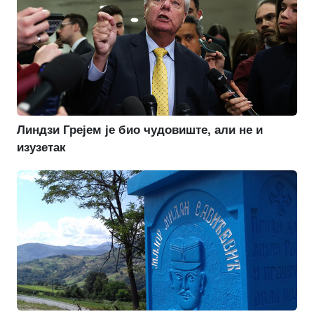
Линдзи Грејем је био чудовиште, али не и
изузетак