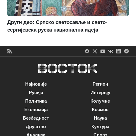
Други део: Српско светосавље и свето-
сергијевска руска национална идеја
Најновије
Регион
Русија
Интервју
Политика
Колумне
Економија
Космос
Безбедност
Наука
Друштво
Култура
Анализе
Спорт