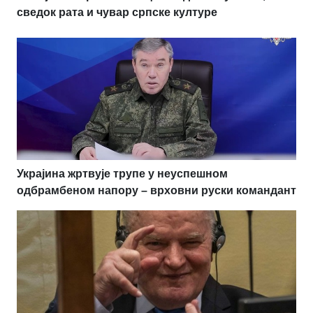
сведок рата и чувар српске културе
Украјина жртвује трупе у неуспешном
одбрамбеном напору – врховни руски командант