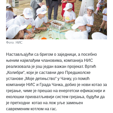
Фото: НИС
Настављајући са бригом о заједници, а посебно
њеним најмлађим члановима, компанија НИС
реализовала је још један важан пројекат. Вртић
„Колибри“, који је саставни део Предшколске
установе „Моје детињство“ у Чачку, уз помоћ
компаније НИС и Града Чачка, добио је нови котао за
грејање, чиме је прешао на енергетски ефикаснији и
еколошки прихватљивији систем грејања, будући да
је претходни котао на лож уље замењен
савременим котлом на гас.