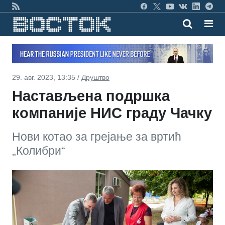
29. авг. 2023, 13:35 /
Друштво
Настављена подршка
компаније НИС граду Чачку
Нови котао за грејање за вртић
„Колибри“