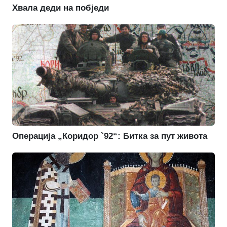
Хвала деди на побједи
Операција „Коридор `92“: Битка за пут живота