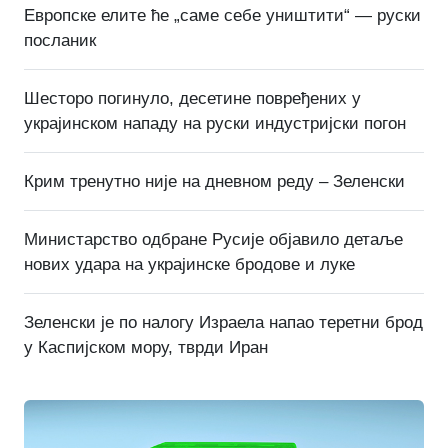
Европске елите ће „саме себе уништити“ — руски
посланик
Шесторо погинуло, десетине повређених у
украјинском нападу на руски индустријски погон
Крим тренутно није на дневном реду – Зеленски
Министарство одбране Русије објавило детаље
нових удара на украјинске бродове и луке
Зеленски је по налогу Израела напао теретни брод
у Каспијском мору, тврди Иран