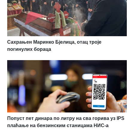
Сахрањен Маринко Бјелица, отац троје
погинулих бораца
Попуст пет динара по литру на сва горива уз IPS
плаћање на бензинским станицама НИС-а