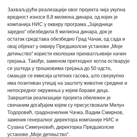
Захваљујући реализацији овог пројекта чија укупна
вредност износи 8,8 милиона динара, од којих је
компанија НИС у оквиру програма „Заједници
заједно“ обезбедила 8 милиона динара, док је
остатак средстава обезбедио Град Чачак, од сада и
овај објекат у оквиру Предшколске установе „Моје
детињство“ користи еколошки прихватљивији начин
грејања. Такође, заменом претходног котла остварује
се уштеда у трошковима грејања до 50 одсто,
смањује се емисија штетних гасова, што свеукупно
има позитиван утицај на заштиту животне средине и
непосредног окружења у којем бораве деца.
Завршетак реализације пројекта обележен је
свечаним догађајем којем су присуствовали Милун
Тодоровић, градоначелник Чачка, Вадим Смирнов,
заменик генералног директора компаније НИС и
Сузана Симеуновић, директорка Предшколске
установе „Моје детињство“.