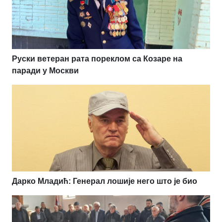
Руски ветеран рата пореклом са Козаре на
паради у Москви
Дарко Младић: Генерал лошије него што је био