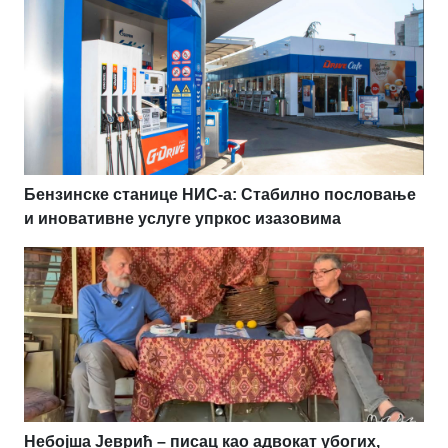
Бензинске станице НИС-а: Стабилно пословање
и иновативне услуге упркос изазовима
Небојша Јеврић – писац као адвокат убогих,