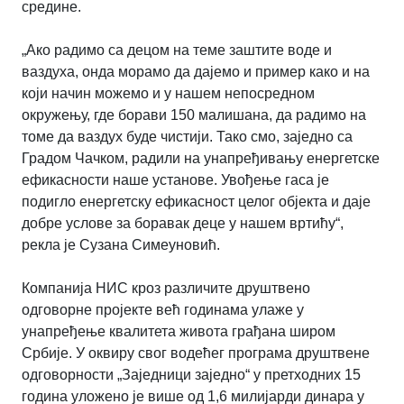
средине.
„Ако радимо са децом на теме заштите воде и
ваздуха, онда морамо да дајемо и пример како и на
који начин можемо и у нашем непосредном
окружењу, где борави 150 малишана, да радимо на
томе да ваздух буде чистији. Тако смо, заједно са
Градом Чачком, радили на унапређивању енергетске
ефикасности наше установе. Увођење гаса је
подигло енергетску ефикасност целог објекта и даје
добре услове за боравак деце у нашем вртићу“,
рекла је Сузана Симеуновић.
Компанија НИС кроз различите друштвено
одговорне пројекте већ годинама улаже у
унапређење квалитета живота грађана широм
Србије. У оквиру свог водећег програма друштвене
одговорности „Заједници заједно“ у претходних 15
година уложено је више од 1,6 милијарди динара у