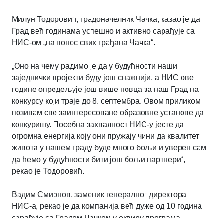
Милун Тодоровић, градоначелник Чачка, казао је да
Град већ годинама успешно и активно сарађује са
НИС-ом „на понос свих грађана Чачка“.
„Оно на чему радимо је да у будућности наши
заједнички пројекти буду још снажнији, а НИС ове
године опредељује још више новца за наш Град на
конкурсу који траје до 8. септембра. Овом приликом
позивам све заинтересоване образовне установе да
конкуришу. Посебна захвалност НИС-у јесте да
огромна енергија коју они пружају чини да квалитет
живота у нашем граду буде много бољи и уверен сам
да ћемо у будућности бити још бољи партнери“,
рекао је Тодоровић.
Вадим Смирнов, заменик генералног директора
НИС-а, рекао је да компанија већ дуже од 10 година
сарађује са Градом Чачком у оквиру програма