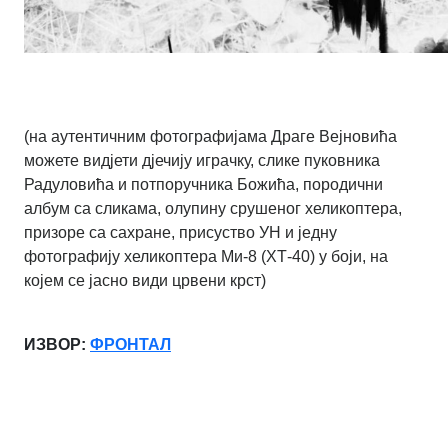
(на аутентичним фотографијама Драге Вејновића
можете видјети дјечију играчку, слике пуковника
Радуловића и потпоручника Божића, породични
албум са сликама, олупину срушеног хеликоптера,
призоре са сахране, присуство УН и једну
фотографију хеликоптера Ми-8 (ХТ-40) у боји, на
којем се јасно види црвени крст)
ИЗВОР:
ФРОНТАЛ