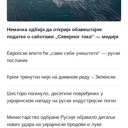
Немачка одбија да открије обавештајне
податке о саботажи „Северног тока“ — медији
Европске елите ће „саме себе уништити“ — руски
посланик
Крим тренутно није на дневном реду – Зеленски
Шесторо погинуло, десетине повређених у
украјинском нападу на руски индустријски погон
Министарство одбране Русије објавило детаље
нових удара на украјинске бродове и луке