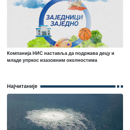
Компанија НИС наставља да подржава децу и
младе упркос изазовним околностима
Најчитаније