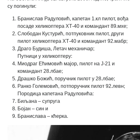
су погинули:
Бранислав Радуловић, капетан 1.кл пилот, вођа
посаде хеликоптера ХТ-40 и командант 89.мхе;
Слободан Кустурић, потпуковник пилот, други
пилот хеликоптера ХТ-40 и командант 92.мабр;
Драго Будиша, Летач механичар;
Путници у хеликоптеру:
Миодраг Ећимовић мајор, пилот на Ј-21 и
командант 28.лбае;
Драшко Божић, поручник пилот у 28.лбае;
Ранко Големовић, потпоручник пилот 92.левн;
Породица капетана Радуловића:
Биљана – супруга
Бојан – син и
Бранислава – кћерка.