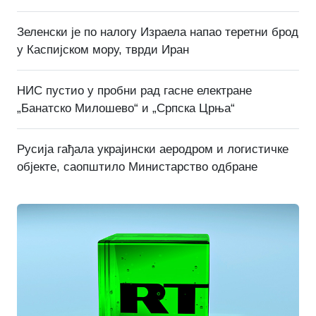
Зеленски је по налогу Израела напао теретни брод
у Каспијском мору, тврди Иран
НИС пустио у пробни рад гасне електране
„Банатско Милошево“ и „Српска Црња“
Русија гађала украјински аеродром и логистичке
објекте, саопштило Министарство одбране