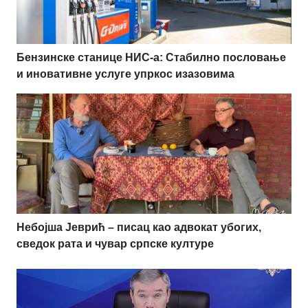
Бензинске станице НИС-а: Стабилно пословање
и иновативне услуге упркос изазовима
Небојша Јеврић – писац као адвокат убогих,
сведок рата и чувар српске културе