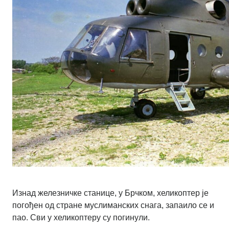
Изнад железничке станице, у Брчком, хеликоптер је
погођен од стране муслиманских снага, запаило се и
пао. Сви у хеликоптеру су погинули.