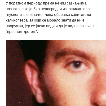
У поратном периоду, према неким сазнањима,
познато је ко је био непосредни извршилац овог
гнусног и злочиначког чина обарања санитетског
хеликоптера, за који се морало знати да није
наоружан, јер се јасно види и да је видно означен
"црвеним крстом".