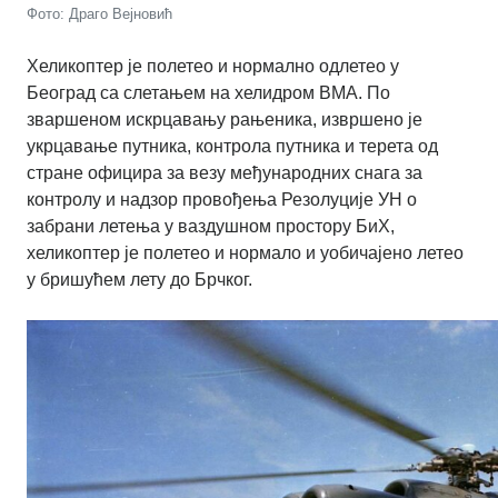
Фото: Драго Вејновић
Хеликоптер је полетео и нормално одлетео у
Београд са слетањем на хелидром ВМА. По
зваршеном искрцавању рањеника, извршено је
укрцавање путника, контрола путника и терета од
стране официра за везу међународних снага за
контролу и надзор провођења Резолуције УН о
забрани летења у ваздушном простору БиХ,
хеликоптер је полетео и нормало и уобичајено летео
у бришућем лету до Брчког.