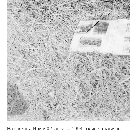
На Светога Илију, 02. августа 1993. године, трагично