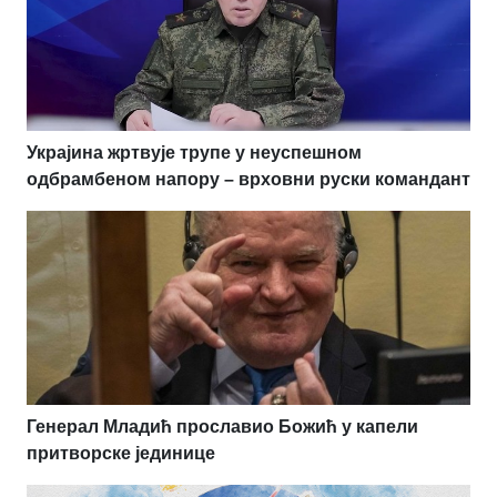
Украјина жртвује трупе у неуспешном
одбрамбеном напору – врховни руски командант
Генерал Младић прославио Божић у капели
притворске јединице