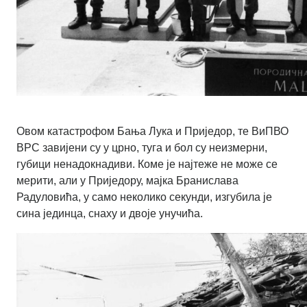
Овом катастрофом Бања Лука и Приједор, те ВиПВО
ВРС завијени су у црно, туга и бол су неизмерни,
губици ненадокнадиви. Коме је најтеже не може се
мерити, али у Приједору, мајка Бранислава
Радуловића, у само неколико секунди, изгубила је
сина јединца, снаху и двоје унучића.