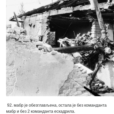
92. мабр је обезглављена, остала је без команданта
мабр и без 2 команданта ескадрила.