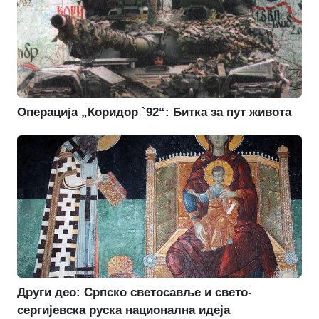
Операција „Коридор `92“: Битка за пут живота
Други део: Српско светосавље и свето-
сергијевска руска национална идеја