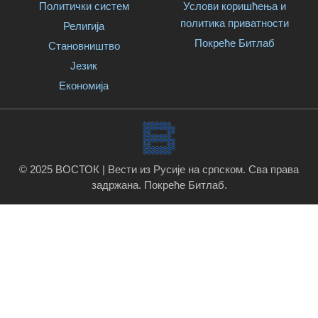
Политички систем
Услови коришћења и
политика приватности
Религија
Покреће Битлаб
Становништво
Језик
Економија
© 2025 ВОСТОК | Вести из Русије на српском. Сва права
задржана.
Покреће Битлаб
.