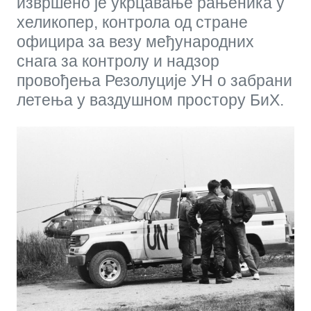
извршено је укрцавање рањеника у
хеликопер, контрола од стране
официра за везу међународних
снага за контролу и надзор
провођења Резолуције УН о забрани
летења у ваздушном простору БиХ.