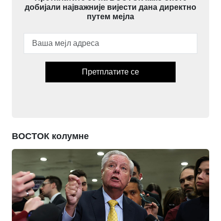
добијали најважније вијести дана директно
путем мејла
Претплатите се
ВОСТОК колумне