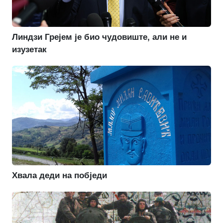
Линдзи Грејем је био чудовиште, али не и
изузетак
Хвала деди на побједи