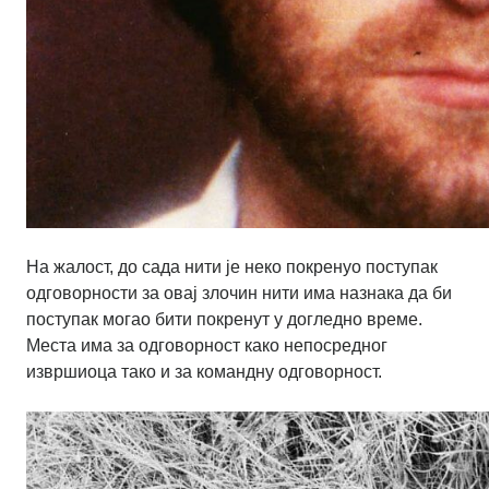
На жалост, до сада нити је неко покренуо поступак
одговорности за овај злочин нити има назнака да би
поступак могао бити покренут у догледно време.
Места има за одговорност како непосредног
извршиоца тако и за командну одговорност.