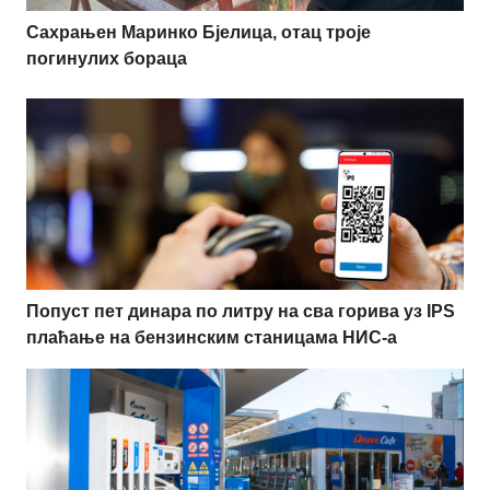
Сахрањен Маринко Бјелица, отац троје
погинулих бораца
Попуст пет динара по литру на сва горива уз IPS
плаћање на бензинским станицама НИС-а