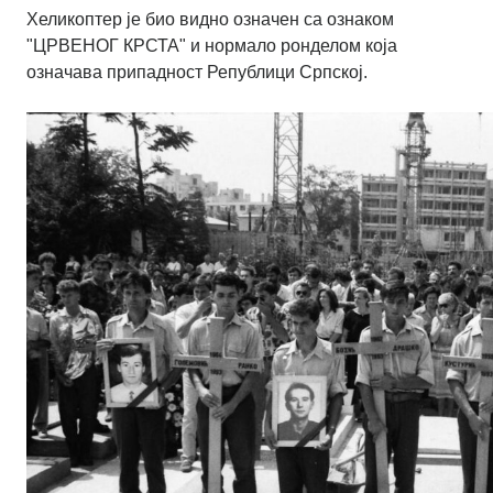
Хеликоптер је био видно означен са ознаком
"ЦРВЕНОГ КРСТА" и нормало ронделом која
означава припадност Републици Српској.