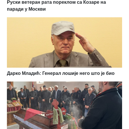
Руски ветеран рата пореклом са Козаре на
паради у Москви
Дарко Младић: Генерал лошије него што је био