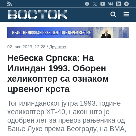
02. авг. 2023, 12:28 /
Друштво
Небеска Српска: На
Илиндан 1993. Оборен
хеликоптер са ознаком
црвеног крста
Тог илинданског јутра 1993. године
хеликоптер ХТ-40, након што је
одобрен лет за превоз рањеника од
Бање Луке према Београду, на ВМА,