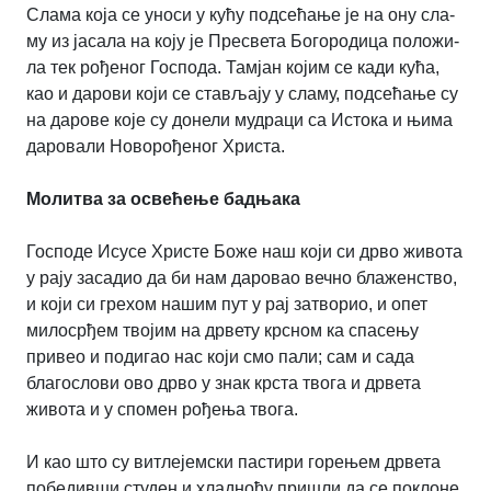
Сла­ма ко­ја се уно­си у ку­ћу под­се­ћа­ње је на ону сла­
му из ја­са­ла на ко­ју је Пре­све­та Бо­го­ро­ди­ца по­ло­жи­
ла тек ро­ђе­ног Го­спо­да. Та­мјан ко­јим се ка­ди ку­ћа,
као и да­ро­ви ко­ји се ста­вља­ју у сла­му, подсећање су
на да­ро­ве ко­је су до­не­ли му­дра­ци са Ис­то­ка и њи­ма
да­ро­ва­ли Но­во­ро­ђе­ног Хри­ста.
Молитва за освећење бадњака
Господе Исусе Христе Боже наш који си дрво живота
у рају засадио да би нам даровао вечно блаженство,
и који си грехом нашим пут у рај затворио, и опет
милосрђем твојим на дрвету крсном ка спасењу
привео и подигао нас који смо пали; сам и сада
благослови ово дрво у знак крста твога и дрвета
живота и у спомен рођења твога.
И као што су витлејемски пастири горењем дрвета
победивши студен и хладноћу пришли да се поклоне