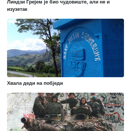
Линдзи Грејем је био чудовиште, али не и
изузетак
Хвала деди на побједи