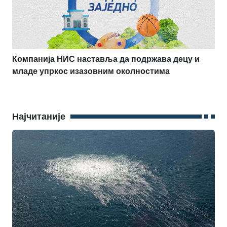
Компанија НИС наставља да подржава децу и
младе упркос изазовним околностима
Најчитаније