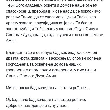
Теби Богомладенцу, освети и домове наше огњем
спасоносним, преобрази и све нас да се поклонимо
рођењу Твоме, да се спасемо и Цркви Твојој, као
дрвету живота, присајединимо, јер си Ти благ и
човекољубац и Теби славу узносимо Оцу и Сину и
Светоме Духу, свагда, сада и увек и кроза све векове.
Амин.
Благосиља се и освећује бадњак овај као символ
дрвета крста, живота и васкрсења у спомен рођења
Господњег а за освећење домова наших,
кропљењем овом водом освећеном, у име Оца и
Сина и Светога Духа. Амин.
Мили српски бадњаче, ти наш стари рођаче…
Ој, бадњаче бадњаче, ти наш стари рођаче,
Добро си нам дошао и кућу ушао!