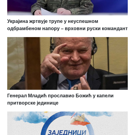
Украјина жртвује трупе у неуспешном
одбрамбеном напору – врховни руски командант
Генерал Младић прославио Божић у капели
притворске јединице