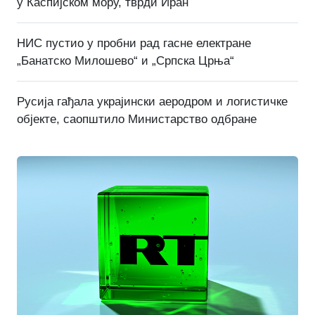
у Каспијском мору, тврди Иран
НИС пустио у пробни рад гасне електране
„Банатско Милошево“ и „Српска Црња“
Русија гађала украјински аеродром и логистичке
објекте, саопштило Министарство одбране