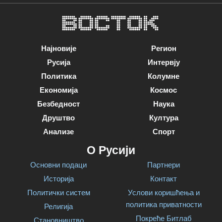
Најновије
Регион
Русија
Интервју
Политика
Колумне
Економија
Космос
Безбедност
Наука
Друштво
Култура
Анализе
Спорт
О Русији
Основни подаци
Партнери
Историја
Контакт
Политички систем
Услови коришћења и
политика приватности
Религија
Покреће Битлаб
Становништво