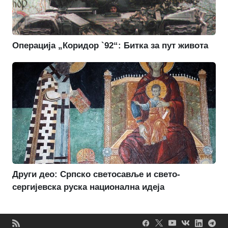
Операција „Коридор `92“: Битка за пут живота
Други део: Српско светосавље и свето-
сергијевска руска национална идеја