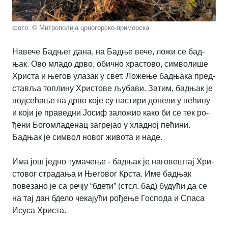
фото: © Митрополија црногорско-приморска
На­ве­че Бад­њег да­на, на Бад­ње ве­че, ло­жи се бад­
њак. Ово мла­до др­во, обич­но хра­сто­во, сим­во­ли­ше
Хри­ста и ње­гов ула­зак у свет. Ло­же­ње бад­ња­ка пред­
ста­вља то­пли­ну Хри­сто­ве љу­ба­ви. За­тим, бад­њак је
под­се­ћа­ње на др­во ко­је су па­стири до­не­ли у пе­ћи­ну
и који је пра­вед­ни Јо­сиф за­ло­жио ка­ко би се тек ро­
ђе­ни Бо­го­мла­де­нац за­гре­јао у хлад­ној пе­ћи­ни.
Бадњак je символ новог живота и наде.
Има још јед­но ту­ма­че­ње - бад­њак је на­го­ве­штај Хри­
сто­вог страдања и Ње­го­вог Кр­ста. Име бадњак
повезано је са речју “бдети” (стсл. бад) будући да се
на тај дан бдело чекајући рођење Господа и Спаса
Исуса Христа.