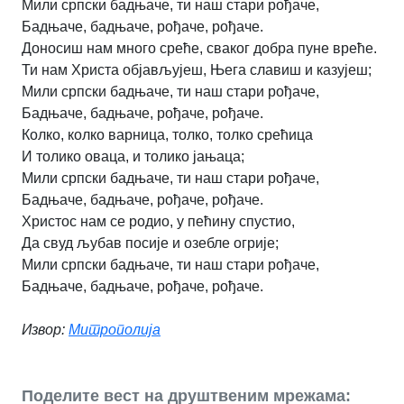
Мили српски бадњаче, ти наш стари рођаче,
Бадњаче, бадњаче, рођаче, рођаче.
Доносиш нам много среће, сваког добра пуне вреће.
Ти нам Христа објављујеш, Њега славиш и казујеш;
Мили српски бадњаче, ти наш стари рођаче,
Бадњаче, бадњаче, рођаче, рођаче.
Колко, колко варница, толко, толко срећица
И толико оваца, и толико јањаца;
Мили српски бадњаче, ти наш стари рођаче,
Бадњаче, бадњаче, рођаче, рођаче.
Христос нам се родио, у пећину спустио,
Да свуд љубав посије и озебле огрије;
Мили српски бадњаче, ти наш стари рођаче,
Бадњаче, бадњаче, рођаче, рођаче.
Извор:
Митрополија
Поделите вест на друштвеним мрежама: