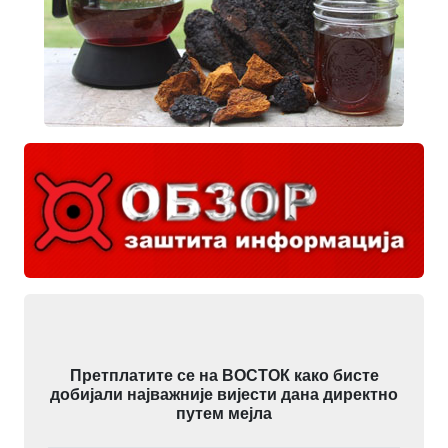
Претплатите се на ВОСТОК како бисте
добијали најважније вијести дана директно
путем мејла