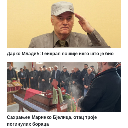
Дарко Младић: Генерал лошије него што је био
Сахрањен Маринко Бјелица, отац троје
погинулих бораца