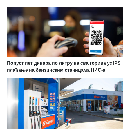
Попуст пет динара по литру на сва горива уз IPS
плаћање на бензинским станицама НИС-а