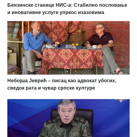
Бензинске станице НИС-а: Стабилно пословање
и иновативне услуге упркос изазовима
Небојша Јеврић – писац као адвокат убогих,
сведок рата и чувар српске културе