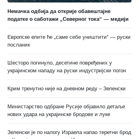
Немачка одбија да открије обавештајне
податке о саботажи „Северног тока“ — медији
Европске елите ће „саме себе уништити“ — руски
посланик
Шесторо погинуло, десетине повређених у
украјинском нападу на руски индустријски погон
Крим тренутно није на дневном реду – Зеленски
Министарство одбране Русије објавило детаље
нових удара на украјинске бродове и луке
Зеленски је по налогу Израела напао теретни брод