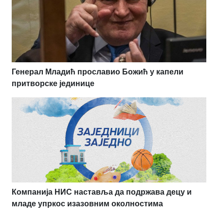
Генерал Младић прославио Божић у капели
притворске јединице
Компанија НИС наставља да подржава децу и
младе упркос изазовним околностима