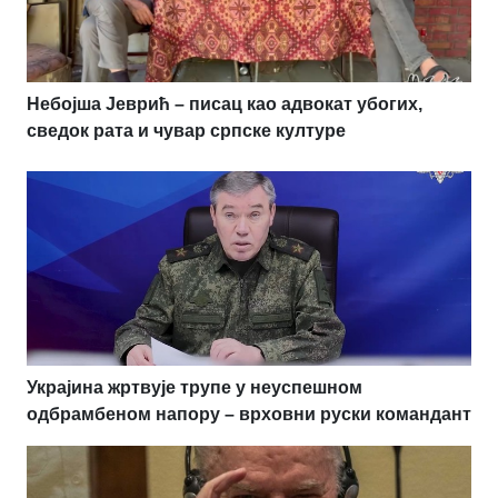
Небојша Јеврић – писац као адвокат убогих,
сведок рата и чувар српске културе
Украјина жртвује трупе у неуспешном
одбрамбеном напору – врховни руски командант