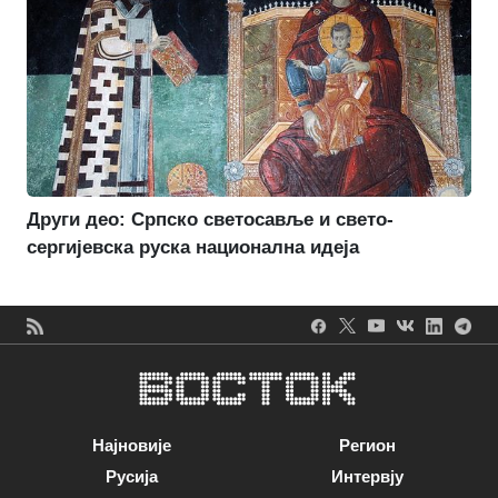
Други део: Српско светосавље и свето-
сергијевска руска национална идеја
Најновије
Регион
Русија
Интервју