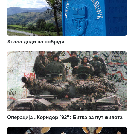
Хвала деди на побједи
Операција „Коридор `92“: Битка за пут живота