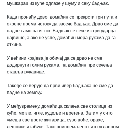
мушкарац из куће одлазе у шуму и секу бадњак.
Када пронађу дрво, домаћин се прекрсти три пута и
окрене према истоку да засече бадњак. Дрво сме да
падне само на исток. Бадњак се сече из три ударца
највише, а ако не успе, домаћин мора рукама да га
откине.
У већини крајева је обичај да се дрво не сме
додирнути голим рукама, па домаћин пре сечења
ставља рукавице.
Такође се верује да први ивер бадњака не сме да
падне на земљу.
У међувремену, домаћица склања све столице из
куће, метле, игле, кудеље и вретена. Затим у сито
умеша све врсте житарица, суво воће, орахе,
лешнике и јабуке. Тако припремљено сито углавном