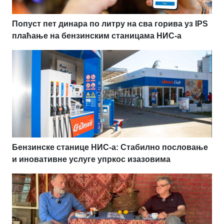
Попуст пет динара по литру на сва горива уз IPS
плаћање на бензинским станицама НИС-а
Бензинске станице НИС-а: Стабилно пословање
и иновативне услуге упркос изазовима