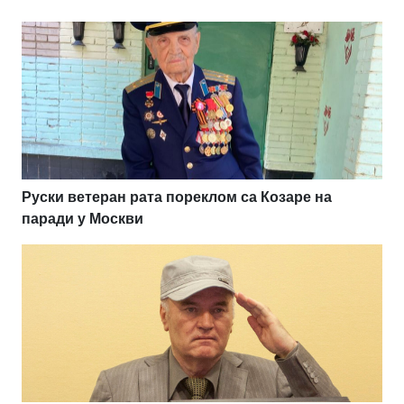
Руски ветеран рата пореклом са Козаре на
паради у Москви