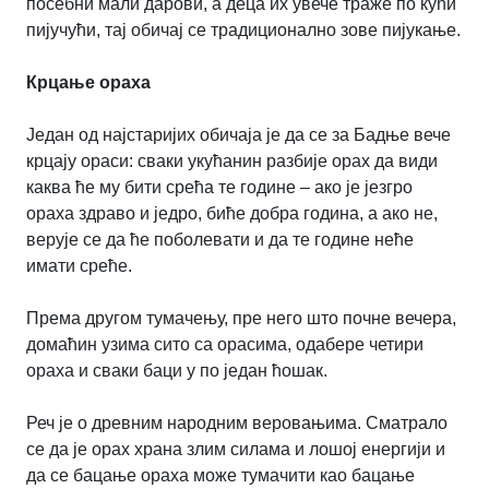
посебни мали дарови, а деца их увече траже по кући
пијучући, тај обичај се традиционално зове пијукање.
Крцање ораха
Један од најстаријих обичаја је да се за Бадње вече
крцају ораси: сваки укућанин разбије орах да види
каква ће му бити срећа те године – ако је језгро
ораха здраво и једро, биће добра година, а ако не,
верује се да ће поболевати и да те године неће
имати среће.
Према другом тумачењу, пре него што почне вечера,
домаћин узима сито са орасима, одабере четири
ораха и сваки баци у по један ћошак.
Реч је о древним народним веровањима. Сматрало
се да је орах храна злим силама и лошој енергији и
да се бацање ораха може тумачити као бацање