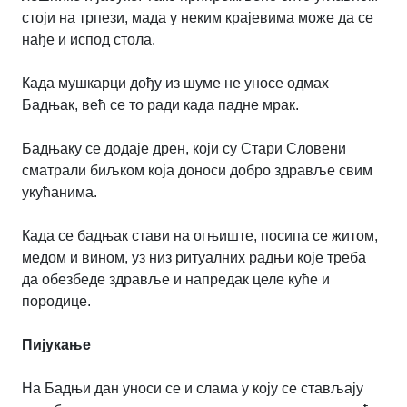
стоји на трпези, мада у неким крајевима може да се
нађе и испод стола.
Када мушкарци дођу из шуме не уносе одмах
Бадњак, већ се то ради када падне мрак.
Бадњаку се додаје дрен, који су Стари Словени
сматрали биљком која доноси добро здравље свим
укућанима.
Када се бадњак стави на огњиште, посипа се житом,
медом и вином, уз низ ритуалних радњи које треба
да обезбеде здравље и напредак целе куће и
породице.
Пијукање
На Бадњи дан уноси се и слама у коју се стављају