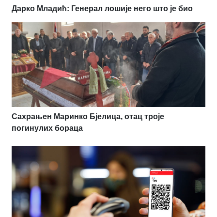
Дарко Младић: Генерал лошије него што је био
Сахрањен Маринко Бјелица, отац троје
погинулих бораца