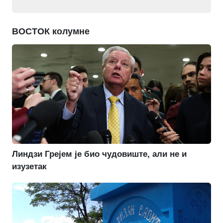
ВОСТОК колумне
Линдзи Грејем је био чудовиште, али не и
изузетак