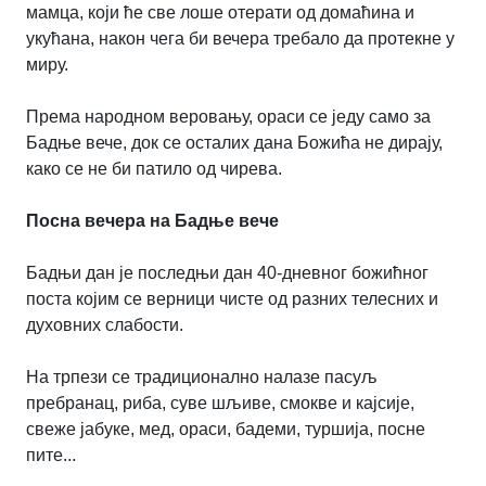
мамца, који ће све лоше отерати од домаћина и
укућана, након чега би вечера требало да протекне у
миру.
Према народном веровању, ораси се једу само за
Бадње вече, док се осталих дана Божића не дирају,
како се не би патило од чирева.
Посна вечера на Бадње вече
Бадњи дан је последњи дан 40-дневног божићног
поста којим се верници чисте од разних телесних и
духовних слабости.
На трпези се традиционално налазе пасуљ
пребранац, риба, суве шљиве, смокве и кајсије,
свеже јабуке, мед, ораси, бадеми, туршија, посне
пите...