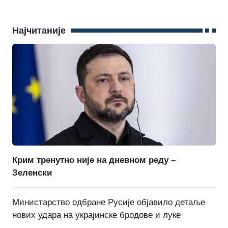
Најчитаније
Крим тренутно није на дневном реду –
Зеленски
Министарство одбране Русије објавило детаље
нових удара на украјинске бродове и луке