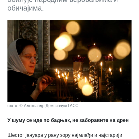
обичајима.
фото: © Александр Демьянчук/ТАСС
У шуму се иде по бадњак, не заборавите на дрен
Шестог јануара у рану зору најмлађи и најстарији