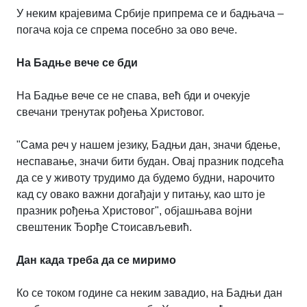
У неким крајевима Србије припрема се и бадњача –
погача која се спрема посебно за ово вече.
На Бадње вече се бди
На Бадње вече се не спава, већ бди и очекује
свечани тренутак рођења Христовог.
"Сама реч у нашем језику, Бадњи дан, значи бдење,
неспавање, значи бити будан. Овај празник подсећа
да се у животу трудимо да будемо будни, нарочито
кад су овако важни догађаји у питању, као што је
празник рођења Христовог", објашњава војни
свештеник Ђорђе Стоисављевић.
Дан када треба да се миримо
Ко се током године са неким завадио, на Бадњи дан