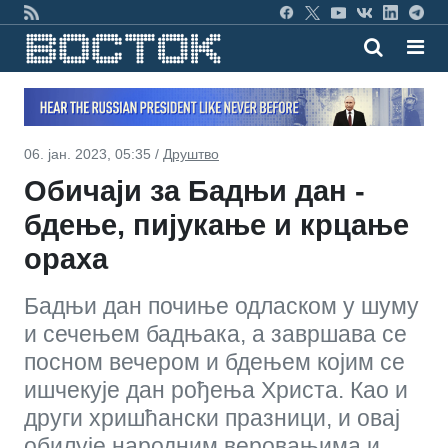
06. јан. 2023, 05:35 /
Друштво
Обичаји за Бадњи дан -
бдење, пијукање и крцање
ораха
Бадњи дан почиње одласком у шуму
и сечењем бадњака, а завршава се
посном вечером и бдењем којим се
ишчекује дан рођења Христа. Као и
други хришћански празници, и овај
обилује народним веровањима и