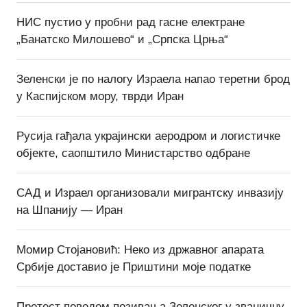
НИС пустио у пробни рад гасне електране
„Банатско Милошево“ и „Српска Црња“
Зеленски је по налогу Израела напао теретни брод
у Каспијском мору, тврди Иран
Русија гађала украјински аеродром и логистичке
објекте, саопштило Министарство одбране
САД и Израел организовали мигрантску инвазију
на Шпанију — Иран
Момир Стојановић: Неко из државног апарата
Србије доставио је Приштини моје податке
Протест поводом позивања Зеленског у званичну