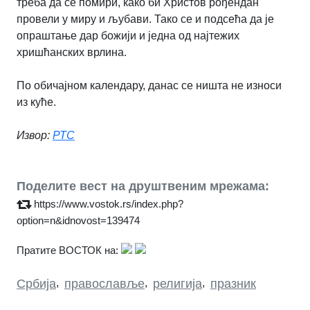
треба да се помири, како би Христов рођендан
провели у миру и љубави. Тако се и подсећа да је
опраштање дар божији и једна од најтежих
хришћанских врлина.
По обичајном календару, данас се ништа не износи
из куће.
Извор:
РТС
Поделите вест на друштвеним мрежама:
https://www.vostok.rs/index.php?
option=n&idnovost=139474
Пратите ВОСТОК на:
Србија
,
православље
,
религија
,
празник