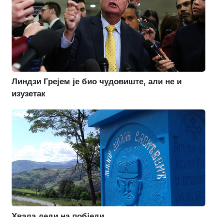
Линдзи Грејем је био чудовиште, али не и
изузетак
Хвала деди на побједи