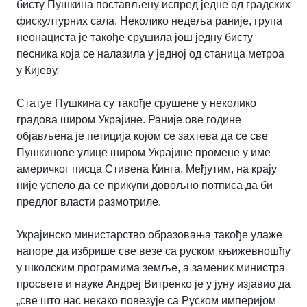
бисту Пушкина постављену испред једне од градских
фискултурних сала. Неколико недеља раније, група
неонациста је такође срушила још једну бисту
песника која се налазила у једној од станица метроа
у Кијеву.
Статуе Пушкина су такође срушене у неколико
градова широм Украјине. Раније ове године
објављена је петиција којом се захтева да се све
Пушкинове улице широм Украјине промене у име
америчког писца Стивена Кинга. Међутим, на крају
није успело да се прикупи довољно потписа да би
предлог власти размотриле.
Украјинско министарство образовања такође улаже
напоре да избрише све везе са руском књижевношћу
у школским програмима земље, а заменик министра
просвете и науке Андреј Витренко је у јуну изјавио да
„све што нас некако повезује са Руском империјом