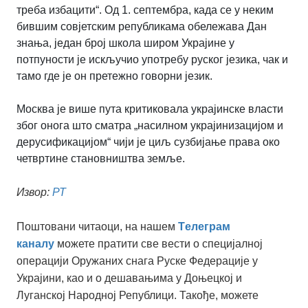
треба избацити“. Од 1. септембра, када се у неким
бившим совјетским републикама обележава Дан
знања, један број школа широм Украјине у
потпуности је искључио употребу руског језика, чак и
тамо где је он претежно говорни језик.
Москва је више пута критиковала украјинске власти
због онога што сматра „насилном украјинизацијом и
дерусификацијом“ чији је циљ сузбијање права око
четвртине становништва земље.
Извор:
РТ
Поштовани читаоци, на нашем
Tелеграм
каналу
можете пратити све вести о специјалној
операцији Оружаних снага Руске Федерације у
Украјини, као и о дешавањима у Доњецкој и
Луганској Народној Републици. Такође, можете