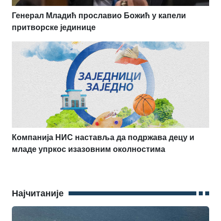
Генерал Младић прославио Божић у капели
притворске јединице
Компанија НИС наставља да подржава децу и
младе упркос изазовним околностима
Најчитаније