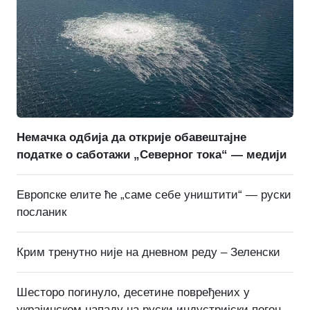
Немачка одбија да открије обавештајне
податке о саботажи „Северног тока“ — медији
Европске елите ће „саме себе уништити“ — руски
посланик
Крим тренутно није на дневном реду – Зеленски
Шесторо погинуло, десетине повређених у
украјинском нападу на руски индустријски погон