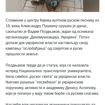
Споменик у центру Кијева култном руском песнику из
19. века Александру Пушкину срушен је данас,
саопштио је
Вадим Поздњаков, један од
оснивача
организације „Декомунизација. Украјина”. Потез
долази док украјинске власти настављају своју
кампању "ослобађања" од совјетске и руске
прошлости земље.
Поздњаков тврди да је статуа, која се налазила
испред Националног транспортног универзитета,
била симбол „руског света“ за украјинске власти.
Његово рушење "посвећено" је украјинском
поручнику, активисти и академику Денису Антипову,
који је погинуо у мају током борбе са руским снагама.
Наслеђе које украјински званичници покушавају да