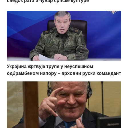
сведок рата и чувар српске културе
Украјина жртвује трупе у неуспешном
одбрамбеном напору – врховни руски командант