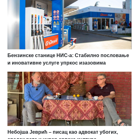
Бензинске станице НИС-а: Стабилно пословање
и иновативне услуге упркос изазовима
Небојша Јеврић – писац као адвокат убогих,