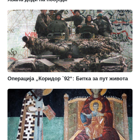
Операција „Коридор `92“: Битка за пут живота