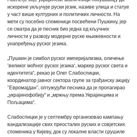
искорене укључује руски језик, називе улица и статуе
у част више културних и политичких личности. На
мети су посебно споменици посвећени Пушкину, јер
се сматра да је песник био једна од кључних
личности у развоју модерне руске књижевности и
унапређењу руског језика.
„Пушкин је симбол руског империјализма, оличење
’великог моћног руског језика‘, маркер руског света и
идентитета“, рекао је Олег Слабоспицки,
координатор јавног сектора групе за грађанску акцију
"Евромајдан", оптужујући песника да је пропагирао
„украјинофобију“ и „мржњу према Украјинцима и
Пољацима“.
Слабоспицки је у септембру организовао кампању
вандализације свих преосталих руских и совјетских
споменика у Кијеву, док су локалне власти срушиле