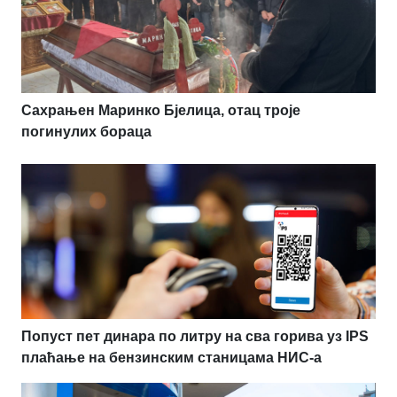
Сахрањен Маринко Бјелица, отац троје
погинулих бораца
Попуст пет динара по литру на сва горива уз IPS
плаћање на бензинским станицама НИС-а