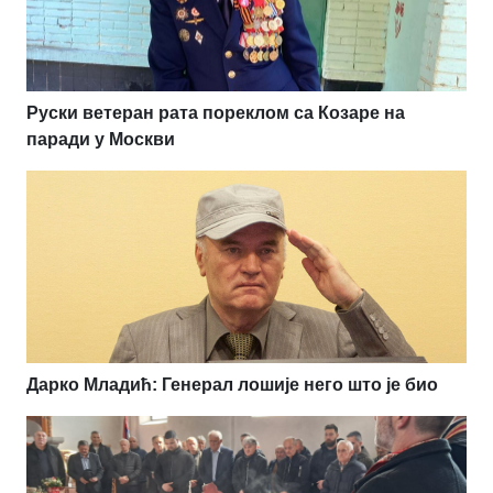
Руски ветеран рата пореклом са Козаре на
паради у Москви
Дарко Младић: Генерал лошије него што је био