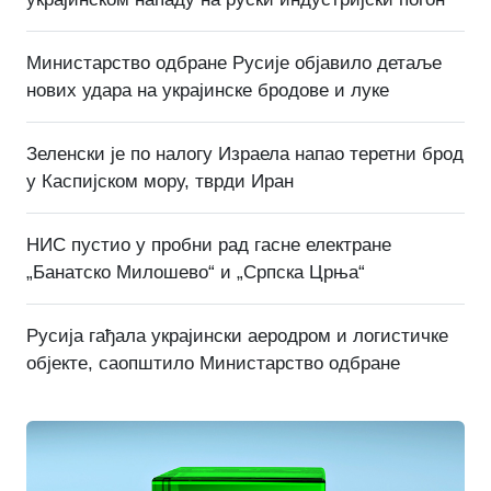
Министарство одбране Русије објавило детаље
нових удара на украјинске бродове и луке
Зеленски је по налогу Израела напао теретни брод
у Каспијском мору, тврди Иран
НИС пустио у пробни рад гасне електране
„Банатско Милошево“ и „Српска Црња“
Русија гађала украјински аеродром и логистичке
објекте, саопштило Министарство одбране