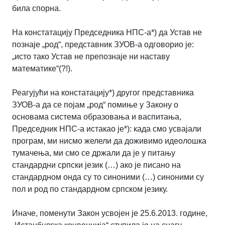
била спорна.
На констатацију Председника НПС-а*) да Устав не
познаје „род“, представник ЗУОВ-а одговорио је:
„исто тако Устав не препознаје ни наставу
математике“(?!).
Реагујући на констатацију*) другог представника
ЗУОВ-а да се појам „род“ помиње у Закону о
основама система образовања и васпитања,
Председник НПС-а истакао је*): када смо усвајали
програм, ми нисмо желели да доживимо идеолошка
тумачења, ми смо се држали да је у питању
стандардни српски језик (…) ако је писано на
стандардном онда су то синоними (…) синоними су
пол и род по стандардном српском језику.
Иначе, поменути Закон усвојен је 25.6.2013. године,