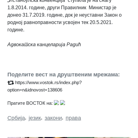
„Истанбулска конвенција“ ступила је на снагу
1.8.2014. године, други Правилник Министар је
донео 31.7.2019. године, док је неуставни Закон о
родној равноправности усвојен тек 20.5.2021.
године.
Адвокатска канцеларија Радић
Поделите вест на друштвеним мрежама:
https://www.vostok.rs/index.php?
option=n&idnovost=138606
Пратите ВОСТОК на:
Србија
,
језик
,
закони
,
права