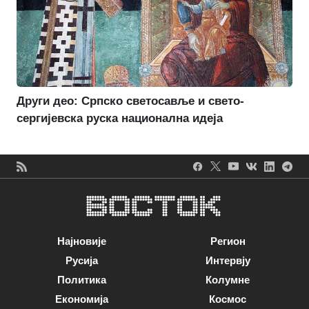
Други део: Српско светосавље и свето-
сергијевска руска национална идеја
Најновије
Регион
Русија
Интервју
Политика
Колумне
Економија
Космос