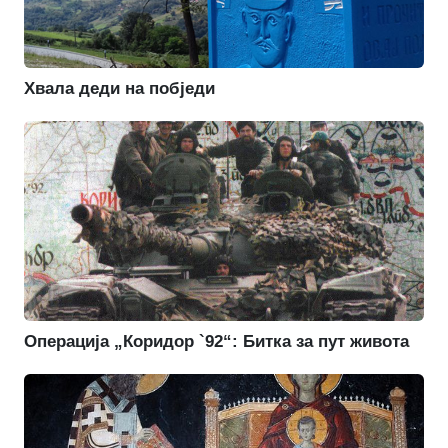
Хвала деди на побједи
Операција „Коридор `92“: Битка за пут живота