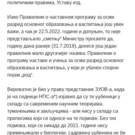
политичким правима, Уставу итд.
Иако Правилник о наставном програму за осми
разред основног образовања и васпитања још увек
важи, а чак је 22.5.2022. године и допуњен, то није
представљало „сметњу“ Министру просвете да,
годину дана раније (31.7.2019), донесе још један
правилник мало другачијег назива: Правилник о
програму наставе и учења за осми разред основног
образовања и васпитања, у који је убачен спорни
појам „род“.
Вероватно је био у праву представник ЗУОВ-а, када
је на седници НПС-а*) изјавио да су ти уџбеници у
складу са савременим научним теоријама,
тумачењима и закључцима - али нису у складу са
прописима који се односе на те појмове. Без тих
појмова, који се никада до 2021. године нису
примењивали у биологији, садржина уџбеника не би