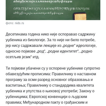
фото: nids.rs
Десетинама година нико није оспоравао садржину
уџбеника из биологије. За то није ни било потребе,
јер нису садржавали лекције из „родне“ идеологије,
односно појмове „род“, „родни идентитет“, „родно
осетљив језик“ итд.
Ти појмови убачени су у оспорене уџбенике супротно
обавезујућим прописима: Правилнику о наставном
програму за осми разред основног образовања и
васпитања; Правилнику о стандардима квалитета
уџбеника и упутства о њиховој употреби; Закону о
уџбеницима; Европској конвенцији о људским
правима; Међународном пакту о грађанским и