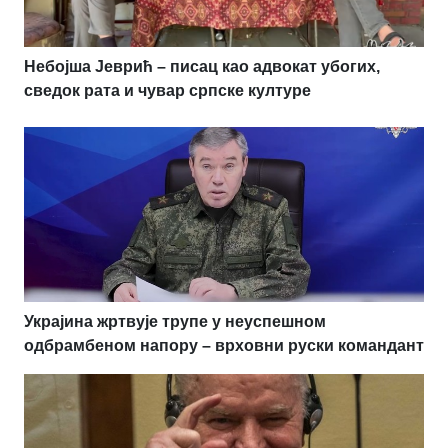
Небојша Јеврић – писац као адвокат убогих,
сведок рата и чувар српске културе
Украјина жртвује трупе у неуспешном
одбрамбеном напору – врховни руски командант