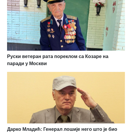
Руски ветеран рата пореклом са Козаре на
паради у Москви
Дарко Младић: Генерал лошије него што је био