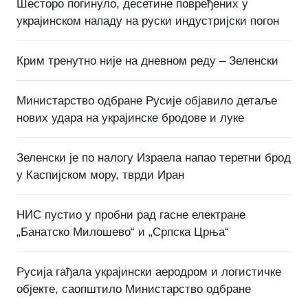
Шесторо погинуло, десетине повређених у
украјинском нападу на руски индустријски погон
Крим тренутно није на дневном реду – Зеленски
Министарство одбране Русије објавило детаље
нових удара на украјинске бродове и луке
Зеленски је по налогу Израела напао теретни брод
у Каспијском мору, тврди Иран
НИС пустио у пробни рад гасне електране
„Банатско Милошево“ и „Српска Црња“
Русија гађала украјински аеродром и логистичке
објекте, саопштило Министарство одбране