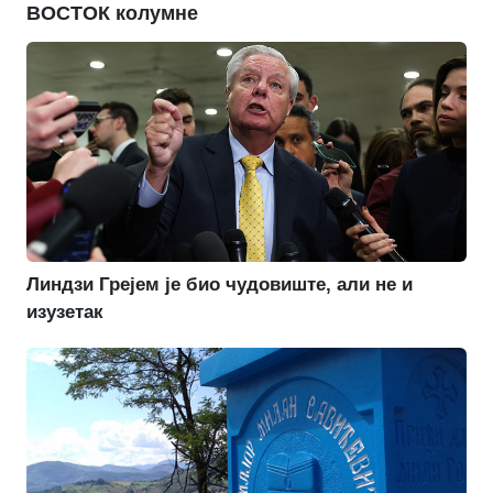
ВОСТОК колумне
Линдзи Грејем је био чудовиште, али не и
изузетак