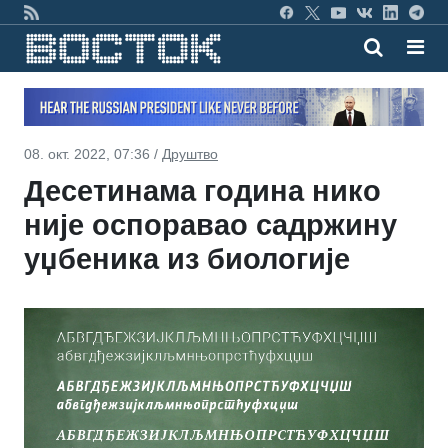
08. окт. 2022, 07:36 /
Друштво
Десетинама година нико
није оспоравао садржину
уџбеника из биологије