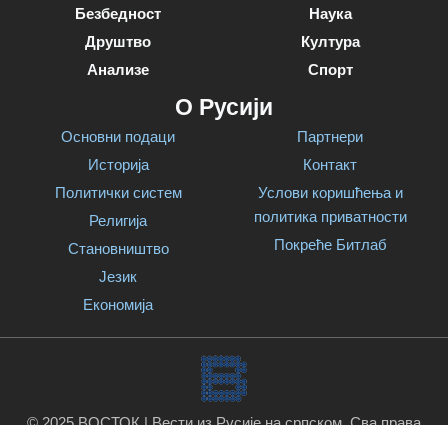
Безбедност
Наука
Друштво
Култура
Анализе
Спорт
О Русији
Основни подаци
Партнери
Историја
Контакт
Политички систем
Услови коришћења и
политика приватности
Религија
Покреће Битлаб
Становништво
Језик
Економија
© 2025 ВОСТОК | Вести из Русије на српском. Сва права
задржана.
Покреће Битлаб
.