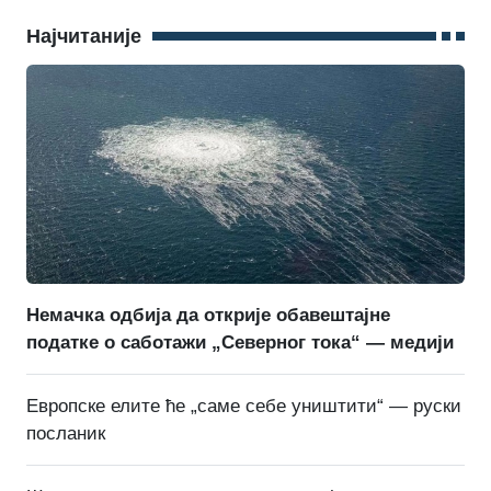
Најчитаније
Немачка одбија да открије обавештајне
податке о саботажи „Северног тока“ — медији
Европске елите ће „саме себе уништити“ — руски
посланик