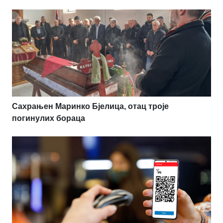
Сахрањен Маринко Бјелица, отац троје
погинулих бораца