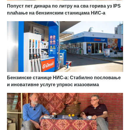
Попуст пет динара по литру на сва горива уз IPS
плаћање на бензинским станицама НИС-а
Бензинске станице НИС-а: Стабилно пословање
и иновативне услуге упркос изазовима