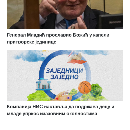
Генерал Младић прославио Божић у капели
притворске јединице
Компанија НИС наставља да подржава децу и
младе упркос изазовним околностима