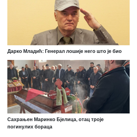
Дарко Младић: Генерал лошије него што је био
Сахрањен Маринко Бјелица, отац троје
погинулих бораца