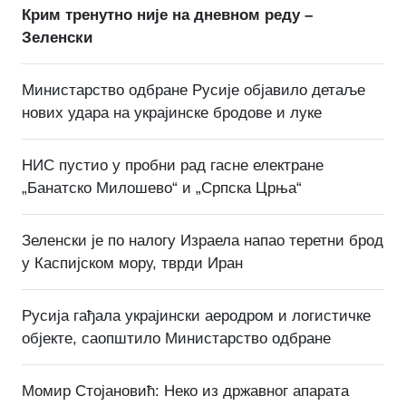
Крим тренутно није на дневном реду –
Зеленски
Министарство одбране Русије објавило детаље
нових удара на украјинске бродове и луке
НИС пустио у пробни рад гасне електране
„Банатско Милошево“ и „Српска Црња“
Зеленски је по налогу Израела напао теретни брод
у Каспијском мору, тврди Иран
Русија гађала украјински аеродром и логистичке
објекте, саопштило Министарство одбране
Момир Стојановић: Неко из државног апарата