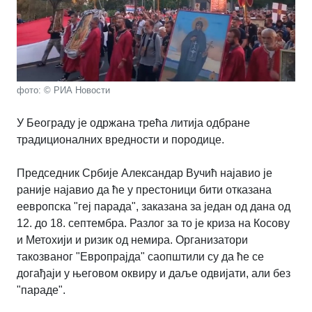
фото: © РИА Новости
У Београду је одржана трећа литија одбране
традиционалних вредности и породице.
Председник Србије Александар Вучић најавио је
раније најавио да ће у престоници бити отказана
еевропска "геј парада", заказана за један од дана од
12. до 18. септембра. Разлог за то је криза на Косову
и Метохији и ризик од немира. Организатори
такозваног "Европрајда" саопштили су да ће се
догађаји у његовом оквиру и даље одвијати, али без
"параде".