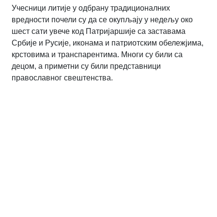
Учесници литије у одбрану традиционалних
вредности почели су да се окупљају у недељу око
шест сати увече код Патријаршије са заставама
Србије и Русије, иконама и патриотским обележјима,
крстовима и транспарентима. Многи су били са
децом, а приметни су били представници
православног свештенства.