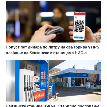
Попуст пет динара по литру на сва горива уз IPS
плаћање на бензинским станицама НИС-а
Бензинске станице НИС-а: Стабилно пословање