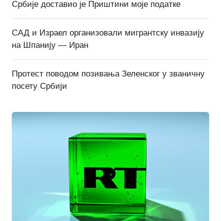
Србије доставио је Приштини моје податке
САД и Израел организовали мигрантску инвазију
на Шпанију — Иран
Протест поводом позивања Зеленског у званичну
посету Србији