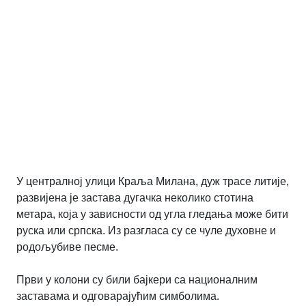
У централној улици Краља Милана, дуж трасе литије,
развијена је застава дугачка неколико стотина
метара, која у зависности од угла гледања може бити
руска или српска. Из разгласа су се чуле духовне и
родољубиве песме.
Први у колони су били бајкери са националним
заставама и одговарајућим симболима.