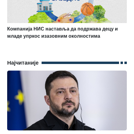
Компанија НИС наставља да подржава децу и
младе упркос изазовним околностима
Најчитаније