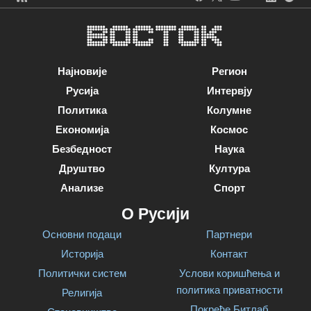
Најновије
Регион
Русија
Интервју
Политика
Колумне
Економија
Космос
Безбедност
Наука
Друштво
Култура
Анализе
Спорт
О Русији
Основни подаци
Партнери
Историја
Контакт
Политички систем
Услови коришћења и
политика приватности
Религија
Покреће Битлаб