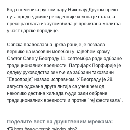
Код споменика руском цару Николају Другом преко
пута председничке резиденције колона је стала, а
преко разгласа из аутомобила је прочитана молитва
у част царске породице.
Српска православна црква раније је позвала
вернике на масовни молебан у највећем храму
Светог Саве у Београду 11. септембра ради одбране
традиционалних вредности. Патријарх Порфирије је
одлуку руководства земље да забрани такозвани
"Европрајд" назвао исправном. У Београду је 28.
августа одржана друга литија са учешћем од
неколико дестина хиљада људи ради одбране
традиционалних вредности и против "геј фестивала".
Поделите вест на друштвеним мрежама:
https://www.vostok.rs/index.php?