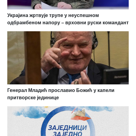
Украјина жртвује трупе у неуспешном
одбрамбеном напору – врховни руски командант
Генерал Младић прославио Божић у капели
притворске јединице