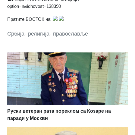
option=n&idnovost=138390
Пратите ВОСТОК на:
Србија
,
религија
,
православље
Руски ветеран рата пореклом са Козаре на
паради у Москви