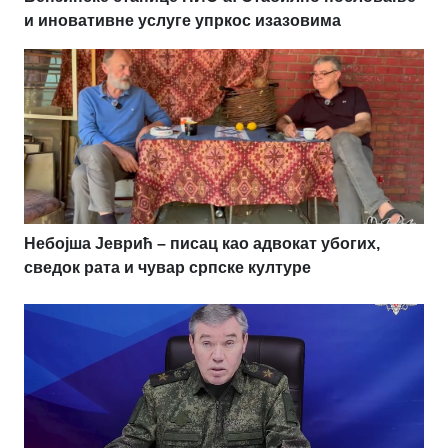
и иновативне услуге упркос изазовима
Небојша Јеврић – писац као адвокат убогих,
сведок рата и чувар српске културе