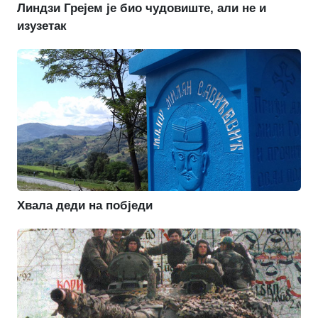
Линдзи Грејем је био чудовиште, али не и
изузетак
Хвала деди на побједи