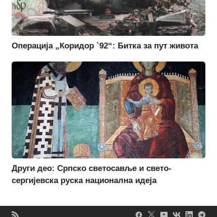
Операција „Коридор `92“: Битка за пут живота
Други део: Српско светосавље и свето-
сергијевска руска национална идеја