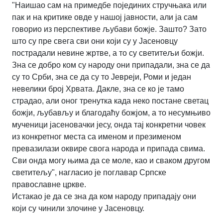
"Наишао сам на примедбе појединих стручњака или
пак и на критике овде у нашој јавности, али ја сам
говорио из перспективе љубави божје. Зашто? Зато
што су пре свега сви они који су у Јасеновцу
пострадали невине жртве, а то су светитељи божји.
Зна се добро ком су народу они припадали, зна се да
су то Срби, зна се да су то Јевреји, Роми и један
невелики број Хрвата. Дакле, зна се ко је тамо
страдао, али оног тренутка када неко постане светац
божји, љубављу и благодаћу божјом, а то несумњиво
мученици јасеновачки јесу, онда тај конкретни човек
из конкретног места са именом и презименом
превазилази оквире свога народа и припада свима.
Сви онда могу њима да се моле, као и сваком другом
светитељу", нагласио је поглавар Српске
православне цркве.
Истакао је да се зна да ком народу припадају они
који су чинили злочине у Јасеновцу.