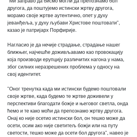
"Ми заправо да бисмо могли да препознамо бол
другога, да поштујемо истински жртву другога,
морамо своје жртве аутентично, опет у духу
јеванђеља, у духу љубави Христове поштовати",
казао је патријарх Порфирије.
Нагласио је да нечије страдање, страдање нашег
ближњег, најчешће доживљавамо као провокацију
која производи ерупцију различитих нагона у нама,
због силних неразрешених проблема у односу на
свој идентитет.
"Оног тренутка када ми истински будемо поштовали
своје жртве, када будемо те жртве доживели у
перспективи благодати божје и његовог светла, онда
ћемо и те како моћи да препознамо жртву другога.
Онај ко није осетио истински бол, он тешко може да
осети, осим ако није светитељ божји или на путу
светости, тешко може да осети бол другога", навео је