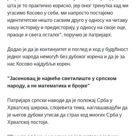
шта је то практично корисно, јер оног тренутка кад ми
угасимо Косово у себи, ми напросто постајемо
идентитетски нешто сасвим друго у односу на читаву
нашу историју и предисторију, у односу на своје оце,
праоце и свега осталог“, поручио је патријарх.
Додао је да је континуитет и поглед и ход у будућност
једног народа немогућ без дубоког корена и да је за
нас Косово најдубљи корен.
"Јасеновац је највеће светилиште у српском
народу, а не математика и бројке"
Патријарх српски наводи да је положај Срба у
Хрватској широка, слојевита тема, наглашавајући да
је његов дубоки утисак да страх код многих Срба у
Хрватској постоји.