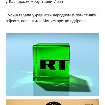
у Каспијском мору, тврди Иран
Русија гађала украјински аеродром и логистичке
објекте, саопштило Министарство одбране