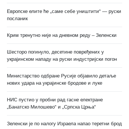
Европске елите ће „саме себе уништити“ — руски
посланик
Крим тренутно није на дневном реду – Зеленски
Шесторо погинуло, десетине повређених у
украјинском нападу на руски индустријски погон
Министарство одбране Русије објавило детаље
нових удара на украјинске бродове и луке
НИС пустио у пробни рад гасне електране
„Банатско Милошево“ и „Српска Црња“
Зеленски је по налогу Израела напао теретни брод