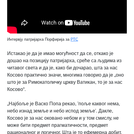
Интервју патријарха Порфирија за
РТС
Истакао је да је имао могућност да се, откако је
дошао на позицију патријарха, среће са људима из
читавог света и да је, како би дочарао, шта за нас
Косово практично значи, многима говорио да је „оно
што је за Римокатоличку цркву Ватикан, то је за нас
Косово“.
„Најбоље је Васко Попа рекао, 'поље каквог нема,
небо изнад земље и небо испод земље'. Дакле,
Косово је за нас оковано небом и у том смислу, не
може бити предмет прагматичности, предмет
рационалног и логичног. Шта је то ефемерна добит,