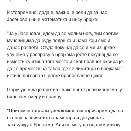
Истовремено, додаје, важно је рећи да за нас
Јасеновац није математика и нису бројке.
"Ја у Јасеновац идем да се молим богу, тим светим
мученицима да буду подршка и нама који смо и
данас распети. Отуда покушај да се и ми из цркве
увучемо у расправу о бројкама јесте покушај да се
измести суштина тога места и свог правног оквира је
да се премести на табло где се лицитира о бројкама",
истиче поглавар Српске православне цркве.
Поручује и да је против сваке врсте ревизионизма, у
било ком смеру и правцу.
"Притом остављам увек комфор историчарима да на
основу различитих параметара и докумената
закључују о бројкама. Али не могу да одолим утиску