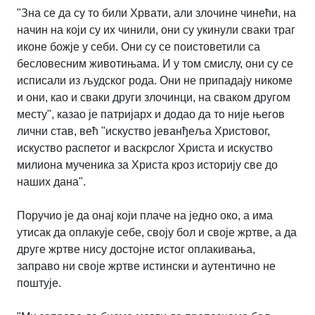
"Зна се да су то били Хрвати, али злочине чинећи, на
начин на који су их чинили, они су укинули сваки траг
иконе божје у себи. Они су се поистоветили са
бесловесним животињама. И у том смислу, они су се
исписали из људског рода. Они не припадају никоме
и они, као и сваки други злочинци, на сваком другом
месту", казао је патријарх и додао да то није његов
лични став, већ "искуство јеванђеља Христовог,
искуство распетог и васкрслог Христа и искуство
милиона мученика за Христа кроз историју све до
наших дана".
Поручио је да онај који плаче на једно око, а има
утисак да оплакује себе, своју бол и своје жртве, а да
друге жртве нису достојне истог оплакивања,
заправо ни своје жртве истински и аутентично не
поштује.