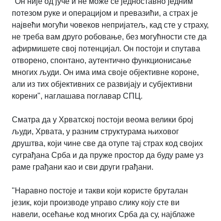
"Он није од јуче и не може се једноставно једним
потезом руке и операцијом и превазићи, а страх је
највећи могући човеков непријатељ, кад сте у страху,
не треба вам друго робовање, без могућности сте да
афирмишете свој потенцијал. Он постоји и спутава
отворено, спонтано, аутентично функционисање
многих људи. Он има има своје објективне короне,
али из тих објективних се развијају и субјективни
корени", наглашава поглавар СПЦ.
Сматра да у Хрватској постоји веома велики број
људи, Хрвата, у разним структурама њиховог
друштва, који чине све да отупе тај страх код својих
суграђана Срба и да пруже простор да буду раме уз
раме грађани као и сви други грађани.
"Наравно постоје и такви који користе бруталан
језик, који производе управо слику коју сте ви
навели, осећање код многих Срба да су, најблаже