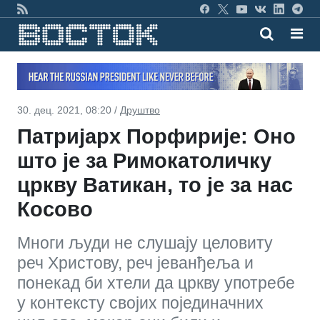
30. дец. 2021, 08:20 /
Друштво
Патријарх Порфирије: Оно
што је за Римокатоличку
цркву Ватикан, то је за нас
Косово
Многи људи не слушају целовиту
реч Христову, реч јеванђеља и
понекад би хтели да цркву употребе
у контексту својих појединачних