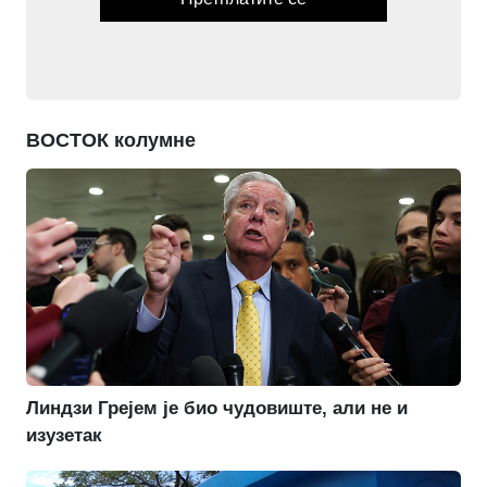
ВОСТОК колумне
Линдзи Грејем је био чудовиште, али не и
изузетак