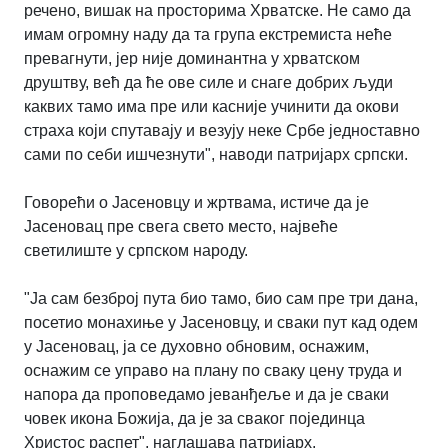
речено, вишак на просторима Хрватске. Не само да
имам огромну наду да та група екстремиста неће
превагнути, јер није доминантна у хрватском
друштву, већ да ће ове силе и снаге добрих људи
каквих тамо има пре или касније учинити да окови
страха који спутавају и везују неке Србе једноставно
сами по себи ишчезнути", наводи патријарх српски.
Говорећи о Јасеновцу и жртвама, истиче да је
Јасеновац пре свега свето место, највеће
светилиште у српском народу.
"Ја сам безброј пута био тамо, био сам пре три дана,
посетио монахиње у Јасеновцу, и сваки пут кад одем
у Јасеновац, ја се духовно обновим, оснажим,
оснажим се управо на плану по сваку цену труда и
напора да проповедамо јеванђеље и да је сваки
човек икона Божија, да је за сваког појединца
Христос распет", наглашава патријарх.