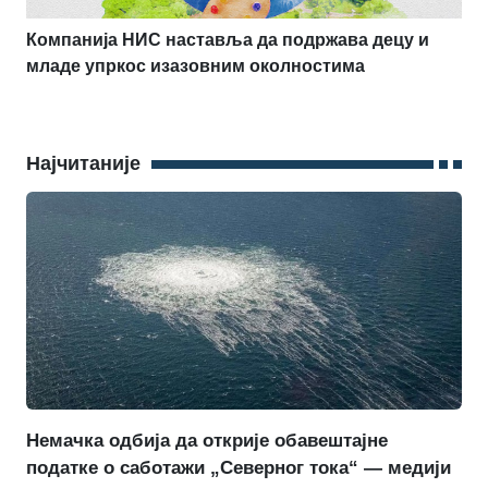
Компанија НИС наставља да подржава децу и
младе упркос изазовним околностима
Најчитаније
Немачка одбија да открије обавештајне
податке о саботажи „Северног тока“ — медији