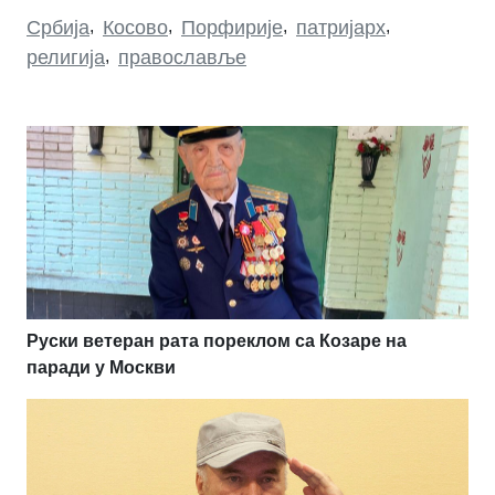
Србија
,
Косово
,
Порфирије
,
патријарх
,
религија
,
православље
Руски ветеран рата пореклом са Козаре на
паради у Москви