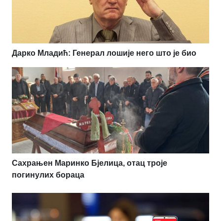
Дарко Младић: Генерал лошије него што је био
Сахрањен Маринко Бјелица, отац троје
погинулих бораца