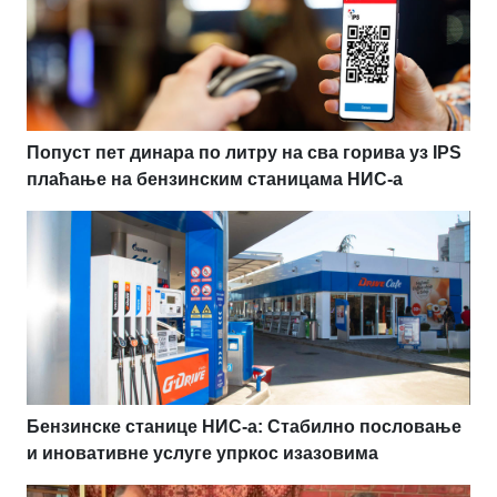
Попуст пет динара по литру на сва горива уз IPS
плаћање на бензинским станицама НИС-а
Бензинске станице НИС-а: Стабилно пословање
и иновативне услуге упркос изазовима