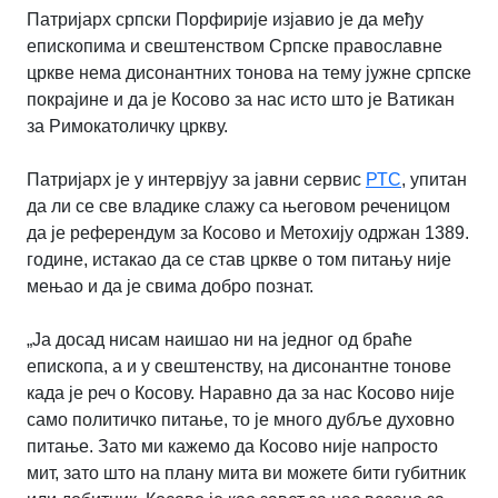
Патријарх српски Порфирије изјавио је да међу
епископима и свештенством Српске православне
цркве нема дисонантних тонова на тему јужне српске
покрајине и да је Косово за нас исто што је Ватикан
за Римокатоличку цркву.
Патријарх је у интервјуу за јавни сервис
РТС
, упитан
да ли се све владике слажу са његовом реченицом
да је референдум за Косово и Метохију одржан 1389.
године, истакао да се став цркве о том питању није
мењао и да је свима добро познат.
„Ја досад нисам наишао ни на једног од браће
епископа, а и у свештенству, на дисонантне тонове
када је реч о Косову. Наравно да за нас Косово није
само политичко питање, то је много дубље духовно
питање. Зато ми кажемо да Косово није напросто
мит, зато што на плану мита ви можете бити губитник