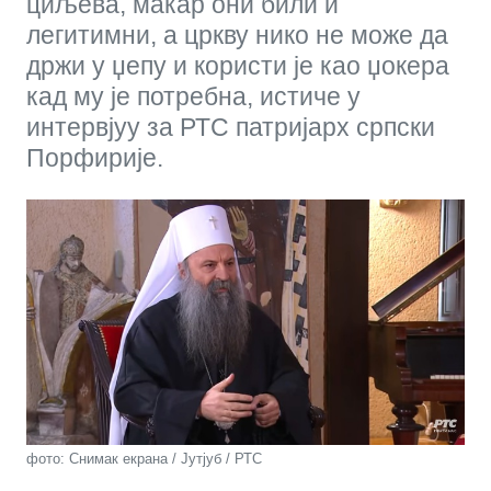
циљева, макар они били и
легитимни, а цркву нико не може да
држи у џепу и користи је као џокера
кад му је потребна, истиче у
интервјуу за РТС патријарх српски
Порфирије.
фото: Снимак екрана / Јутјуб / РТС