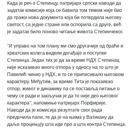
Када је реч о Степинцу, патријарх српски наводи да
задатак комисије која се бавила том темом није био
да тражи нова документа која би потврдила његову
светост, са једне стране или оспорила са друге, већ
је задатак било поново читање живота Степинчевог.
"И управо на том плану ми смо другачије од браће и
хрватских колега видели догађаје и поступке
Степинца. Један тих је да за време НДХ Степинац
није исказивао много отпора у односу на то што је
Павелић чинио у НДХ, и то се приписивало његовом
карактеру. Међутим, за време Тита је показивао
отпор, живот и динамику па се поставља питање о
чему се ради и закључак је да то није део његовог
карактера", напомиње патријарх Порфирије.
Наводи да је комисија резултате свог рада
предочила папи, те да је на њима у Ватикану да
даље процењују шта иде про а шта контра Степинца.