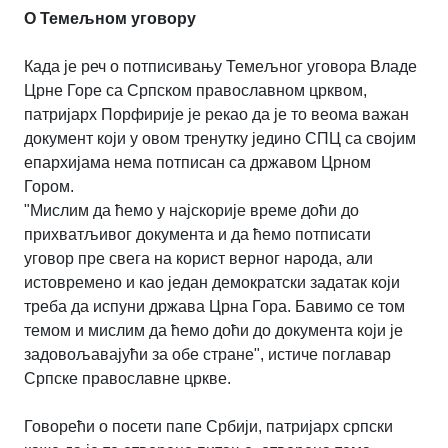
О Темељном уговору
Када је реч о потписивању Темељног уговора Владе
Црне Горе са Српском православном црквом,
патријарх Порфирије је рекао да је то веома важан
документ који у овом тренутку једино СПЦ са својим
епархијама нема потписан са државом Црном
Гором.
"Мислим да ћемо у најскорије време доћи до
прихватљивог документа и да ћемо потписати
уговор пре свега на корист верног народа, али
истовремено и као један демократски задатак који
треба да испуни држава Црна Гора. Бавимо се том
темом и мислим да ћемо доћи до документа који је
задовољавајући за обе стране", истиче поглавар
Српске православне цркве.
Говорећи о посети папе Србији, патријарх српски