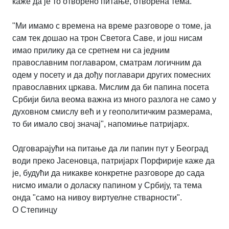
каже да је то отворено питање, отворена тема.
"Ми имамо с времена на време разговоре о томе, ја
сам тек дошао на трон Светога Саве, и још нисам
имао прилику да се сретнем ни са једним
православним поглаваром, сматрам логичним да
одем у посету и да дођу поглавари других помесних
православних цркава. Мислим да би папина посета
Србији била веома важна из много разлога не само у
духовном смислу већ и у геополитичким размерама,
то би имало свој значај", напомиње патријарх.
Одговарајући на питање да ли папин пут у Београд
води преко Јасеновца, патријарх Порфирије каже да
је, будући да никакве конкретне разговоре до сада
нисмо имали о доласку папином у Србију, та тема
онда "само на нивоу виртуелне стварности".
О Степинцу