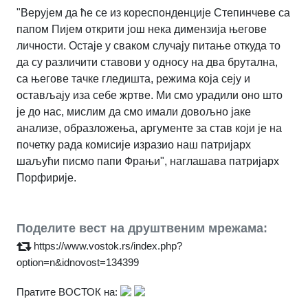
"Верујем да ће се из кореспонденције Степинчеве са
папом Пијем открити још нека димензија његове
личности. Остаје у сваком случају питање откуда то
да су различити ставови у односу на два брутална,
са његове тачке гледишта, режима која сеју и
остављају иза себе жртве. Ми смо урадили оно што
је до нас, мислим да смо имали довољно јаке
анализе, образложења, аргументе за став који је на
почетку рада комисије изразио наш патријарх
шаљући писмо папи Фрањи", наглашава патријарх
Порфирије.
Поделите вест на друштвеним мрежама:
https://www.vostok.rs/index.php?
option=n&idnovost=134399
Пратите ВОСТОК на: