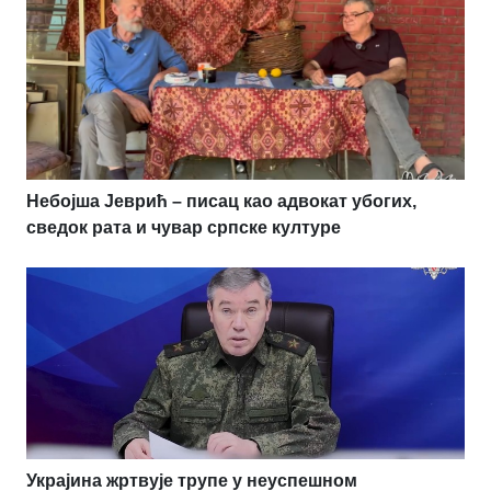
Небојша Јеврић – писац као адвокат убогих,
сведок рата и чувар српске културе
Украјина жртвује трупе у неуспешном