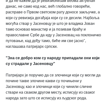
и да не кажем да је ревизионизам веома актуелан
данас, не само код нас, већ глобално говорећи,
расправе о Првом светском рату доносе закључке, а
који су ревизија догађаја који су се десили. Најбоља
могућа ствар у Јасеновцу је што је владика Јован
тамо основао манастир и ја позивам браћу и
православне Србе да иду у Јасеновац на поклоничко
путовање, кад дођу тамо, биће им све јасно",
наглашава патријарх српски.
"Зна се добро ком су народу припадали они који
су страдали у Јасеновцу"
Патријарх је поручио да се злочинци који су могли да
почине такве злочине какви су почињени у
Јасеновцу, као и злочинци који су чинили сличне
ствари на сваком другом месту, исписују из сваког
народа зато што се исписују из људског рода.