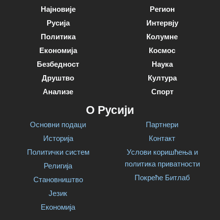
Најновије
Регион
Русија
Интервју
Политика
Колумне
Економија
Космос
Безбедност
Наука
Друштво
Култура
Анализе
Спорт
О Русији
Основни подаци
Партнери
Историја
Контакт
Политички систем
Услови коришћења и
политика приватности
Религија
Покреће Битлаб
Становништво
Језик
Економија