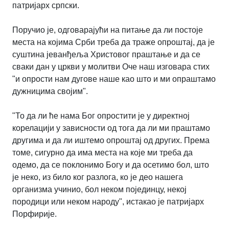
патријарх српски.
Поручио је, одговарајући на питање да ли постоје
места на којима Срби треба да траже опроштај, да је
суштина јеванђеља Христовог праштање и да се
сваки дан у цркви у молитви Оче наш изговара стих
"и опрости нам дугове наше као што и ми опраштамо
дужницима својим".
"То да ли ће нама Бог опростити је у директној
корелацији у зависности од тога да ли ми праштамо
другима и да ли иштемо опроштај од других. Према
томе, сигурно да има места на које ми треба да
одемо, да се поклонимо Богу и да осетимо бол, што
је неко, из било ког разлога, ко је део нашега
организма учинио, бол неком појединцу, некој
породици или неком народу", истакао је патријарх
Порфирије.