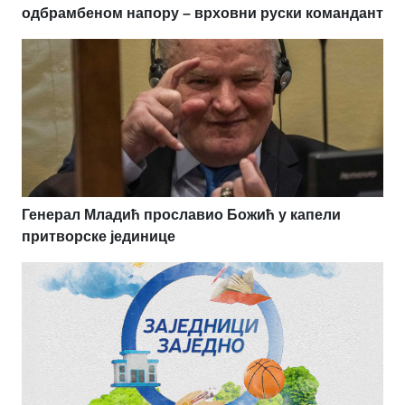
одбрамбеном напору – врховни руски командант
Генерал Младић прославио Божић у капели
притворске јединице