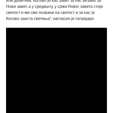
или добитник. Косово је као завет за нас везано за
Нови завет, а у средишту, у сржи Новог завета стоји
светост и ми смо позвани на светост и за нас је
Косово заиста светиња“, нагласио је патријарх.