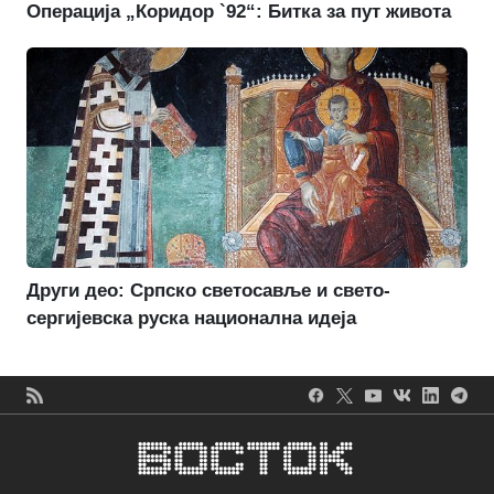
Операција „Коридор `92“: Битка за пут живота
Други део: Српско светосавље и свето-
сергијевска руска национална идеја