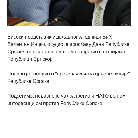
Високи представик у државној заједници БиХ
Валентин Инцко, осудио је прославу Дана Републике
Српске, те као стално до сада запретио санкцијама
Републици Српској.
Поново је говорио о "прекорачењима црвене линије"
Републике Српске.
Подсетимо, недавно је чак запретио и НАТО војном
интервенцијом против Републике Српске.