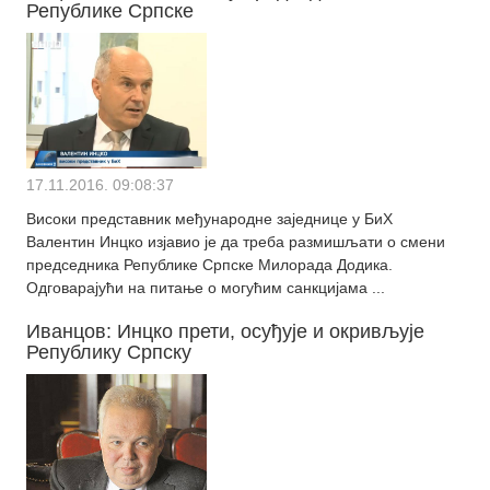
Републике Српске
17.11.2016. 09:08:37
Високи представник међународне заједнице у БиХ
Валентин Инцко изјавио је да треба размишљати о смени
председника Републике Српске Милорада Додика.
Одговарајући на питање о могућим санкцијама ...
Иванцов: Инцко прети, осуђује и окривљује
Републику Српску