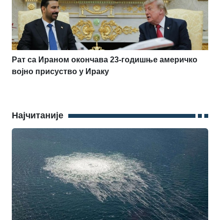
Рат са Ираном окончава 23-годишње америчко
војно присуство у Ираку
Најчитаније