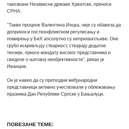
такозване Независне државе Хрватске, преноси
СРНА.
"Такве процене Валентина Инцка, чије су обавеза да
доприноси постконфликтном регулисању и
помирењу у БиХ апсолутно су неприхватљиве. Оне
грубо искривљују стварност, стварају додатне
тензије, пркосе мандату високог представника и
сведоче о његовој необјективности", рекао је
Иванцов.
Он је навео да су претходни међународни
представници активно учествовали у облежавању
празника Дан Републике Српске у Бањалуци.
ПОВЕЗАНЕ ТЕМЕ: