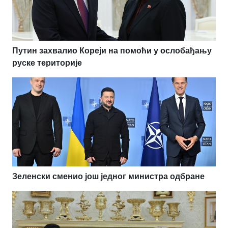
Путин захвалио Кореји на помоћи у ослобађању
руске територије
Зеленски сменио још једног министра одбране