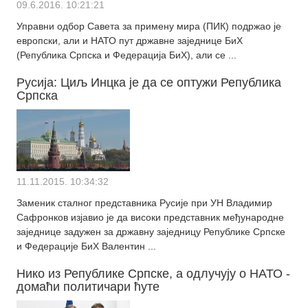
09.6.2016. 10:21:21
Управни одбор Савета за примену мира (ПИК) подржао је
европски, али и НАТО пут државне заједнице БиХ
(Република Српска и Федерација БиХ), али се ...
Русија: Циљ Инцка је да се оптужи Република
Српска
11.11.2015. 10:34:32
Заменик сталног представника Русије при УН Владимир
Сафронков изјавио је да високи представник међународне
заједнице задужен за државну заједницу Републике Српске
и Федерације БиХ Валентин ...
Нико из Републике Српске, а одлучују о НАТО -
домаћи политичари ћуте