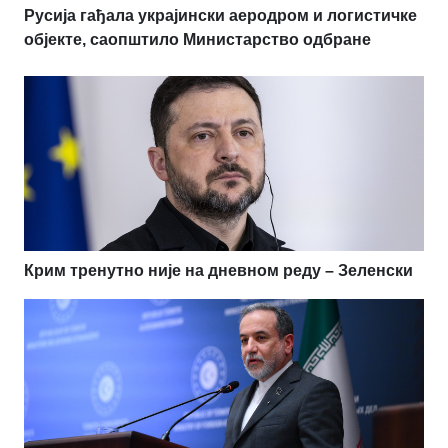
Русија гађала украјински аеродром и логистичке
објекте, саопштило Министарство одбране
Крим тренутно није на дневном реду – Зеленски