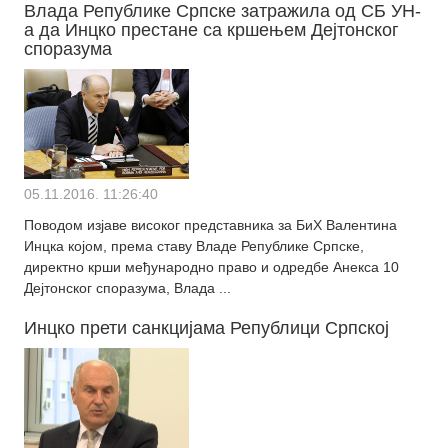
Влада Републикe Српскe затражила од СБ УН-
а да Инцко престане са кршењем Дејтонског
споразума
05.11.2016. 11:26:40
Поводом изјаве високог представника за БиХ Валентина
Инцка којом, према ставу Владе Републике Српске,
директно крши међународно право и одредбе Анекса 10
Дејтонског споразума, Влада ...
Инцко прети санкцијама Републици Српској