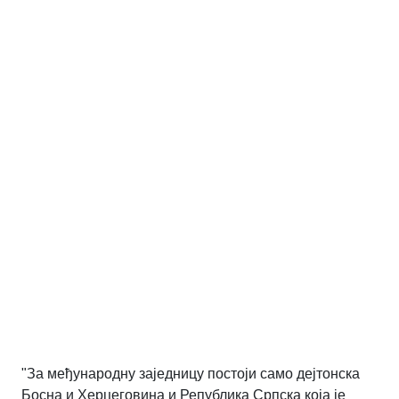
"За међународну заједницу постоји само дејтонска
Босна и Херцеговина и Република Српска која је