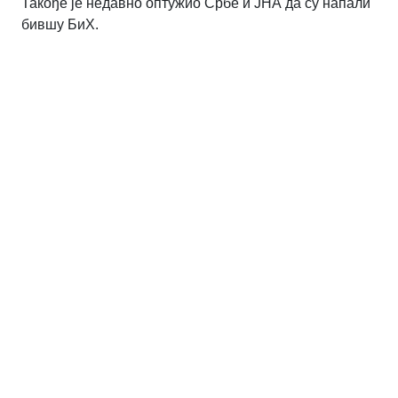
Такође је недавно оптужио Србе и ЈНА да су напали
бившу БиХ.