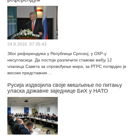
24.8.2016. 07:35:43
Због референдума у Републици Српској, у ОХР-у
несугласице. Да постоје различити ставови међу 12
чланица Савета за спровођење мира, за РТРС потврдио је
високи представник ...
Русија издвојила своје мишљење по питању
уласка државне заједнице БиХ у НАТО