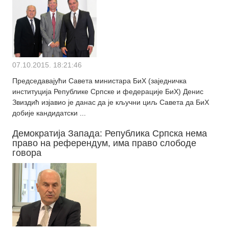
07.10.2015. 18:21:46
Председавајући Савета министара БиХ (заједничка
институција Републике Српске и федерације БиХ) Денис
Звиздић изјавио је данас да је кључни циљ Савета да БиХ
добије кандидатски ...
Демократија Запада: Република Српска нема
право на референдум, има право слободе
говора