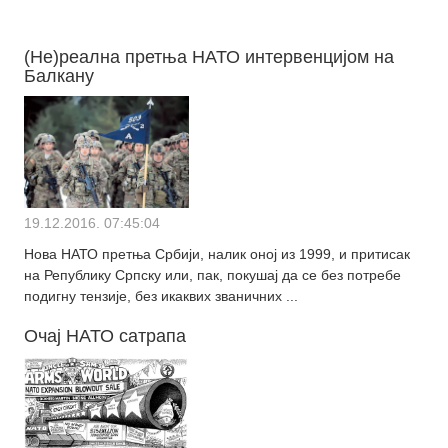
(Не)реална претња НАТО интервенцијом на
Балкану
19.12.2016. 07:45:04
Нова НАТО претња Србији, налик оној из 1999, и притисак
на Републику Српску или, пак, покушај да се без потребе
подигну тензије, без икаквих званичних ...
Очај НАТО сатрапа