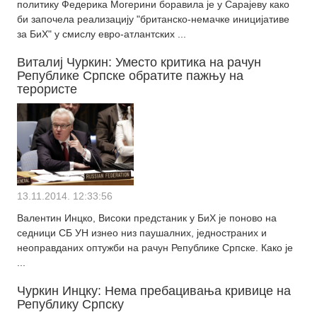
политику Федерика Могерини боравила је у Сарајеву како
би започела реализацију "британско-немачке иницијативе
за БиХ" у смислу евро-атлантских ...
Виталиј Чуркин: Уместо критика на рачун
Републике Српске обратите пажњу на
терористе
13.11.2014. 12:33:56
Валентин Инцко, Високи предстаник у БиХ је поново на
седници СБ УН изнео низ паушалних, једностраних и
неоправданих оптужби на рачун Републике Српске. Како је
...
Чуркин Инцку: Нема пребацивања кривице на
Републику Српску