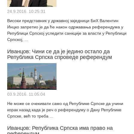
24.9.2016. 10:25:31
Високи представник у државној заједници БиХ Валентин
Инцко запретио је да ће након одржавања референдума у
Републици Српској уследити санкције за власти у Републици
Српској, ...
Иванцов: Чини се да је једино остало да
Република Српска спроведе референдум
03.9.2016. 11:05:04
Не може се очекивати само од Републике Српске да учини
корак назад када је реч о референдуму о Дану Републике
Српске, већ то треба ...
Иванцов: Република Српска има право на
референдум