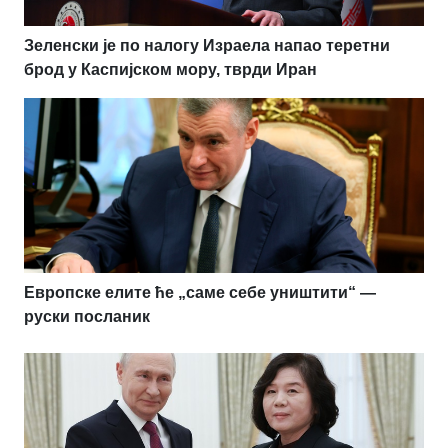
Зеленски је по налогу Израела напао теретни
брод у Каспијском мору, тврди Иран
Европске елите ће „саме себе уништити“ —
руски посланик