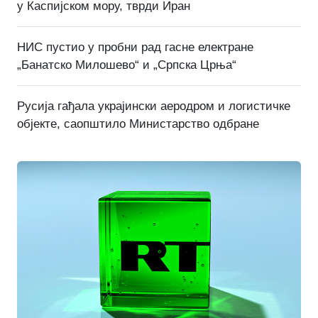
у Каспијском мору, тврди Иран
НИС пустио у пробни рад гасне електране
„Банатско Милошево“ и „Српска Црња“
Русија гађала украјински аеродром и логистичке
објекте, саопштило Министарство одбране