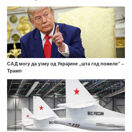
САД могу да узму од Украјине „шта год пожеле“ –
Трамп