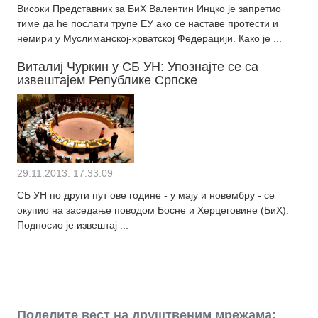
Високи Представник за БиХ Валентин Инцко је запретио
тиме да ће послати трупе ЕУ ако се наставе протести и
немири у Муслиманској-хрватској Федерацији. Како је ...
Виталиј Чуркин у СБ УН: Упознајте се са
извештајем Републике Српске
29.11.2013. 17:33:09
СБ УН по други пут ове године - у мају и новембру - се
окупио на заседање поводом Босне и Херцеговине (БиХ).
Подносио је извештај ...
Поделите вест на друштвеним мрежама: