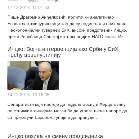
17.12.2016. 11:01:53
Пише Драгомир Анђелковић, политички аналитичар
Евроатлантски јуришници као да су подивљали ових дана.
Неоколонијални гувернер БиХ, високи представник Инцко,
прети Републици Српској интервенцијом НАТО снага. Из ...
Инцко: Војна интервенција ако Срби у БиХ
пређу црвену линију
14.12.2016. 10:15:05
Сепаратисти који настоје да поделе Босну и Херцеговину
по етничким линијама могли би да угрозе њене напоре да
се прикључи Европској унији и да принуде ...
Инцко позива на смену председника