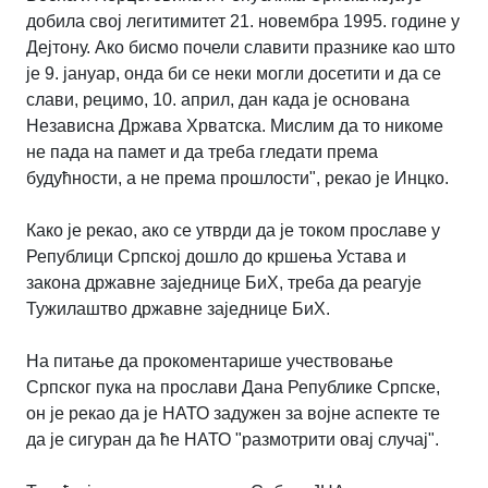
добила свој легитимитет 21. новембра 1995. године у
Дејтону. Ако бисмо почели славити празнике као што
је 9. јануар, онда би се неки могли досетити и да се
слави, рецимо, 10. април, дан када је основана
Независна Држава Хрватска. Мислим да то никоме
не пада на памет и да треба гледати према
будућности, а не према прошлости", рекао је Инцко.
Како је рекао, ако се утврди да је током прославе у
Републици Српској дошло до кршења Устава и
закона државне заједнице БиХ, треба да реагује
Тужилаштво државне заједнице БиХ.
На питање да прокоментарише учествовање
Српског пука на прослави Дана Републике Српске,
он је рекао да је НАТО задужен за војне аспекте те
да је сигуран да ће НАТО "размотрити овај случај".