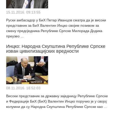
15.11.2016. 09:13:55
Руски амбасадор у БиХ Петар Иванцов сматра да је високи
представник за БиХ Валентин Инцко својим позивом за
смену предсједника Републике Српске Милорада Додика
преузео ...
Инцко: Народна Скупштина Републике Српске
изван цивилизацијских вредности
08.11.2016. 18:52:03
Високи представник за државну заједницу Републике Српске
и Федерације БиХ (БиХ) Валентин Инцко поручио је у својој
колумни да су Народна Скупштина Републике Српске као ...