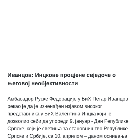
Иванцов: Инцкове процјене свједоче о
његовој необјективности
Амбасадор Руске Федерације у БиХ Петар Иванцов
рекао је да је изненађен изјавом високог
представника у БиХ Валентина Инцка који је
дозволио себи да упореди 9. јануар - Дан Републике
Српске, који је светиња за становништво Републике
Српске и Србије, са 10. априлом – даном оснивања