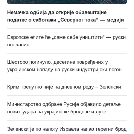
Немачка одбија да открије обавештајне
податке о саботажи „Северног тока“ — медији
Европске елите ће „саме себе уништити“ — руски
посланик
Шесторо погинуло, десетине повређених у
украјинском нападу на руски индустријски погон
Крим тренутно није на дневном реду – Зеленски
Министарство одбране Русије објавило детаље
нових удара на украјинске бродове и луке
Зеленски је по налогу Израела напао теретни брод