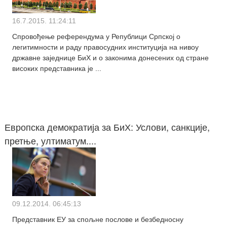
16.7.2015. 11:24:11
Спровођење референдума у Републици Српској о
легитимности и раду правосудних институција на нивоу
државне заједнице БиХ и о законима донесених од стране
високих представника је ...
Европска демократија за БиХ: Услови, санкције,
претње, ултиматум....
09.12.2014. 06:45:13
Представник ЕУ за спољне послове и безбедносну