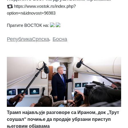
https://www.vostok.rs/index.php?
option=n&idnovost=96983
Пратите ВОСТОК на:
РепубликаСрпска
,
Босна
Трамп најављује разговоре са Ираном, док „Трут
соушал“ почиње да продаје убрзани приступ
његовим објавама