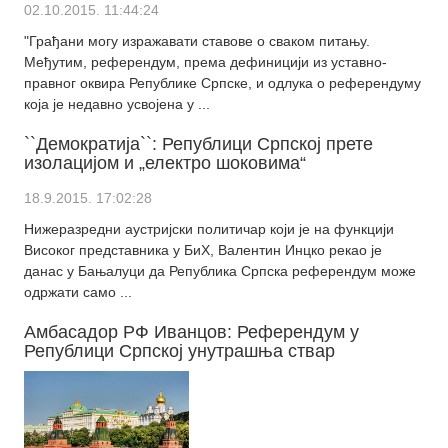
02.10.2015. 11:44:24
"Грађани могу изражавати ставове о сваком питању.
Међутим, референдум, према дефиницији из уставно-
правног оквира Републике Српске, и одлука о референдуму
која је недавно усвојена у ...
``Демократија``: Републици Српској прете
изолацијом и „електро шоковима“
18.9.2015. 17:02:28
Нижеразредни аустријски политичар који је на функцији
Високог представника у БиХ, Валентин Инцко рекао је
данас у Бањалуци да Република Српска референдум може
одржати само ...
Амбасадор РФ Иванцов: Референдум у
Републици Српској унутрашња ствар