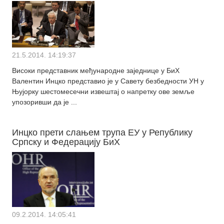
21.5.2014. 14:19:37
Високи представник међународне заједнице у БиХ
Валентин Инцко представио је у Савету безбедности УН у
Њујорку шестомесечни извештај о напретку ове земље
упозоривши да је ...
Инцко прети слањем трупа ЕУ у Републику
Српску и Федерацију БиХ
09.2.2014. 14:05:41